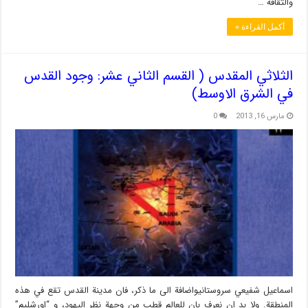
والثقافة …
أكمل القراءة »
الثلاثي المقدس ( القسم الثاني عشر: وجود القدس
في الشرق الاوسط)
مارس 16, 2013
0
اسماعيل شفيعي سروستانيواضافة الى ما ذكر، فان مدينة القدس تقع في هذه
المنطقة. ولا بد ان نعرف بان للعالم قطب من وجهة نظر اليهود، و “اورشليم”