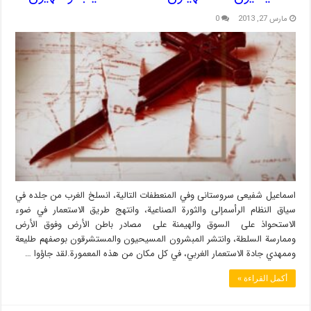
مارس 27, 2013
0
اسماعیل شفیعی سروستانی وفي المنعطفات التالية، انسلخ الغرب من جلده في
سياق النظام الرأسمإلى والثورة الصناعية، وانتهج طريق الاستعمار في ضوء
الاستحواذ على السوق والهيمنة على مصادر باطن الأرض وفوق الأرض
وممارسة السلطة، وانتشر المبشرون المسيحيون والمستشرقون بوصفهم طليعة
وممهدي جادة الاستعمار الغربي، في كل مكان من هذه المعمورة.لقد جاؤوا …
أكمل القراءة »