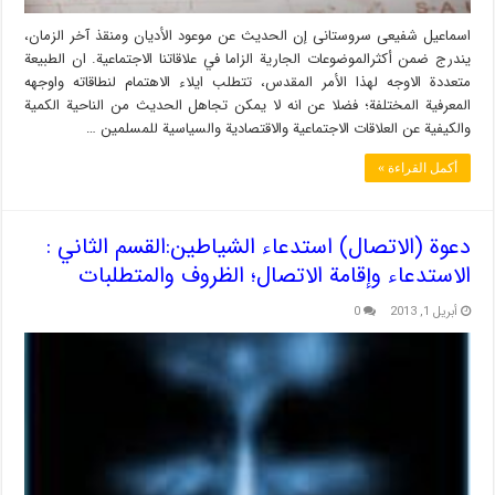
اسماعیل شفیعی سروستانی إن الحديث عن موعود الأديان ومنقذ آخر الزمان،
يندرج ضمن أكثرالموضوعات الجارية الزاما في علاقاتنا الاجتماعية. ان الطبيعة
متعددة الاوجه لهذا الأمر المقدس، تتطلب ايلاء الاهتمام لنطاقاته واوجهه
المعرفية المختلفة؛ فضلا عن انه لا يمكن تجاهل الحديث من الناحية الكمية
والكيفية عن العلاقات الاجتماعية والاقتصادية والسياسية للمسلمين …
أكمل القراءة »
دعوة (الاتصال) استدعاء الشياطين:القسم الثاني :
الاستدعاء وإقامة الاتصال؛ الظروف والمتطلبات
أبريل 1, 2013
0