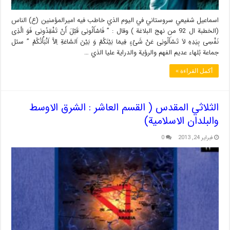
اسماعيل شفيعي سروستاني في اليوم الذي خاطب فيه اميرالمؤمنين (ع) الناس
(الخطبة ال 92 من نهج البلاغة ) وقال : ” فَاسْأَلُونِی قَبْلَ أَنْ تَفْقِدُونِی فَوَ الَّذِی
نَفْسِی بِیَدِهِ لاَ تَسْأَلُونِی عَنْ شَیْ‏ءٍ فِیمَا بَیْنَکُمْ وَ بَیْنَ اَلسَّاعَةِ اِلاَّ اَنْبَأْتُکُمْ ” سئل
جماعة بُلهاء عديم الفهم والر‍ؤية والدراية عليا الذي …
أكمل القراءة »
الثلاثي المقدس ( القسم العاشر : الشرق الاوسط
والبلدان الاسلامية)
فبراير 24, 2013
0