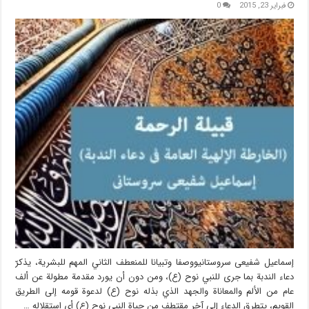
فبراير 23, 2015
0
إسماعیل شفیعی سروستانیووصفا وتبيانا للمنعطف الثاني المهم للبشرية، يذكرّ
دعاء الندبة بما جرى للنبي نوح (ع)، ومن دون أن يورد مقدمة مطولة عن ألف
عام من الألم والمعاناة والجهد الذي بذله نوح (ع) لدعوة قومه إلى الطريق
القويم، يتطرق الدعاء إلى آخر مقتطف من حياة النبي نوح (ع) أي استقلاله …