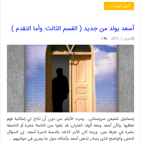
أكمل القراءة »
أسعد يولد من جديد ( القسم الثالث: وأما التقدم )
فبراير 1, 2015
0
إسماعیل شفیعی سروستانی… ومرت الأيام، من دون أن تتاح لي إمكانية فهم
تعاقبها. وكأن أسعد ومعه ألوف الفتيان، قد بلغوا سن الثامنة عشرة أو التاسعة
عشرة في طرفة عين. وربما كان الأمر كذلك بالنسبة لاسرة أسعد. إن السؤال
الخفي والواضح الذي يتبادر لذهن أسعد وأمثاله حول ما يجري في حواليهم، …