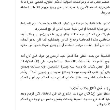
 باختصار بعض نقاط ومواصفات اصولية الحكم العلوي، لنعطي صورة عامة
 ماكيافيلية الحكم الأموي وتصديه لكل عمل يجيز ويبيح اكتساب السلطة
زيزها.
متعها بالشفافية والصراحة في تبيان المواقف والحديث عن السياسة
في بداية الخلافة أو قبل تلبية طلب الناس أو مع استمرارها.
ريقته في الحكم بصراحة تامة. وكان يبين ما كان يؤمن به وملتزما به.
يتحاشى بشدة المجاملة وخداع الناس وتضليلهم كما كان يدعو أنصاره
وذاك من أجل امتطاء مركب السلطة أو أن يقبل شرطا خارجا عن حدود
خليفة من بعده، أعطى هذا الحق لعبد الرحمن بن عوف الذي كان أحد
وي الأصوات. وقد حدث ذلك فعلا. وعندما واجه علي (ع) الاقتراحات
قبل العمل بكتاب الله وسنة نبيه وسيرة الشيخين، فإنه سيبايعه ويصبح
ال “إن كتاب الله وسنة نبيه لا يحتاج معهما إلى إجيري أحد” . وتأخر
لحكم. وعندما جاءه الناس بعد مقتل عثمان، امتنع عليه السلام عن قبول الحكم
ُصْغِ إلى قَوْلِ الْقَائِلِ وَعَتْبِ الْعَاتِبِ”.
منطق علي (ع) لكان في ذلك الشورى قد قبل الخلافة. لكن الإمام وبعد
 خطبة ألقاها في مسجد المدينة وتحدث بشكل حاسم عن نهجه في الحكم
فاءة وقال: