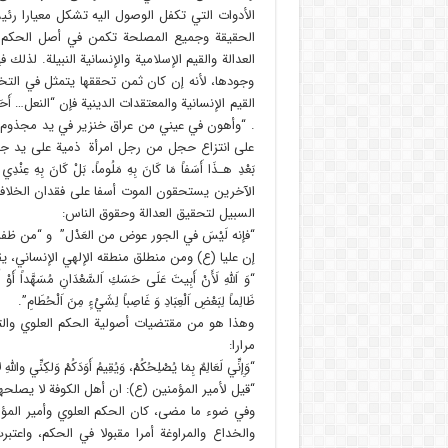
الأدوات التي تكفل الوصول اليه تشكل معيارا رئيس
الحقيقة وجميع المصلحة تكمن في أصل الحكم وت
العدالة والقيم الإسلامية والإنسانية النبيلة. لذلك
وجودها، لأنه إن كان ثمن تحققها يتمثل في التخلي
القيم الإنسانية والمعتقدات الدينية فإن “النعل… أَحَبُّ إِليَّ م
. “وأهون في عيني من عراق خنزير في يد مجذوم” . و
على انتزاع حجل من رجل امرأة ذمية على يد جيش معاوية
بَعْدِ هـذَا أَسَفاً مَا كَانَ بِهِ مَلُوماً، بَلْ كَانَ ب
الآخرين يستحقون الموت أسفا على فقدان الخلافة
السبيل لتحقيق العدالة وحقوق الناس:
“فإنه لَيْسَ في الجور عوض من العَدْل” و “من ظفر
إن عليا (ع) ومن منطلق منطقه الإلهي الإنساني، يقس
“وَ اَللَّهِ لَأَنْ أَبِيتَ عَلَى حَسَكِ اَلسَّعْدَانِ مُسَهَّداً أَوْ أُجَر
ظَالِماً لِبَعْضِ اَلْعِبَادِ وَ غَاصِباً لِشَيْ‏ءٍ مِنَ اَلْحُطَامِ”.
وهذا هو من مقتضيات أصولية الحكم العلوي والتي 
مرارا:
“وَإِنِّي لَعَالِمٌ بِمَا يُصْلِحُكُمْ، وَيُقِيمُ أَوَدَكُمْ وَلكِنِّي والله
“قيل لأمير المؤمنين (ع): ان أهل الكوفة لا يصلحه
وفي ضوء ما مضى، كان الحكم العلوي وأمير المؤ
والخداع والمراوغة أمرا مقبولا في الحكم، واعتبر