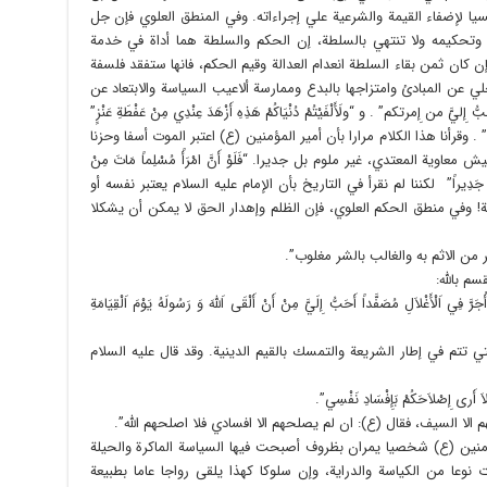
يا لإضفاء القيمة والشرعية علي إجراءاته. وفي المنطق العلوي فإن جل
حكيمه ولا تنتهي بالسلطة، إن الحكم والسلطة هما أداة في خدمة
 فإن كان ثمن بقاء السلطة انعدام العدالة وقيم الحكم، فانها ستفقد فلسفة
 عن المبادئ وامتزاجها بالبدع وممارسة ألاعيب السياسة والابتعاد عن
ن إِمرتكم” . و “ولَأَلْفَيْتُمْ دُنْيَاكُمْ هَذِهِ أَزْهَدَ عِنْدِي مِنْ عَفْطَةِ عَنْزٍ”
قرأنا هذا الكلام مرارا بأن أمير المؤمنين (ع) اعتبر الموت أسفا وحزنا
 المعتدي، غير ملوم بل جديرا. “فَلَوْ أَنَّ امْرَأً مُسْلِماً مَاتَ مِنْ
ِهِ عِنْدِي جَدِيراً” لكننا لم نقرأ في التاريخ بأن الإمام عليه السلام يعتبر نفسه أو
! وفي منطق الحكم العلوي، فإن الظلم وإهدار الحق لا يمكن أن يشكلا
 من الاثم به والغالب بالشر مغلوب”.
م بالله:
َّ فِي اَلْأَغْلاَلِ مُصَفَّداً أَحَبُّ إِلَيَّ مِنْ أَنْ أَلْقَى اَللَّهَ وَ رَسُولَهُ يَوْمَ اَلْقِيَامَةِ
تتم في إطار الشريعة والتمسك بالقيم الدينية. وقد قال عليه السلام
ِ لاَ أَرى إِصْلاَحَكُمْ بَإِفْسَادِ نَفْسِي”.
م الا السيف، فقال (ع): ان لم يصلحهم الا افسادي فلا اصلحهم الله”.
منين (ع) شخصيا يمران بظروف أصبحت فيها السياسة الماكرة والحيلة
ت نوعا من الكياسة والدراية، وإن سلوكا كهذا يلقى رواجا عاما بطبيعة