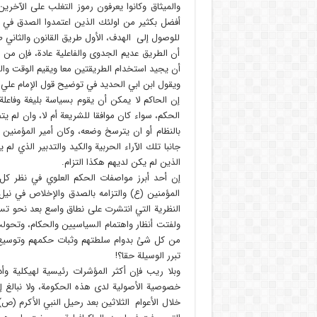
والميثاق وكانوا يعرفون رموز التغلب على الآخرين
أفضل بكثير من اولئك الذين اعتمدوا الصدق في ا
للوصول إلى الهدف، الأول طريق القانون والثاني طر
أن الطريق عديم الجدوى والفاعلية عادة، فإن من 
أن يجيد استخدام الطريقتين معا ويقيم الوقت وال
ويقول ابن ابي الحديد في توضيح قول الإمام علي 
إن الحاكم لا يمكن أن يقوم بسياسة بليغة وفاع
الحكم، سواء كان موافقا للشريعة أم لا، وان لم ي
بالنظام أو ان يترسخ وضعه، وكان أمير المؤمنين (
جانبا تلك الآراء الحربية والكيد والتدبير الذي ل
الذين لم يكن لديهم هكذا التزام.
إن أحد أبرز مواصفات الحكم العلوي في نظر كل 
المؤمنين (ع) والتزامه بالصدق والإخلاص في ني
النظرية التي انتشرت على نطاق واسع بعد نحو تسعة
ولفتت أنظار واهتمام السياسيين والحكام، وتحولت
من كل شئ بدوام سلطتهم وثبات حكمهم وتوسيع نط
تبرر الوسيلة حقا؟!
وبلا ريب فإن أكثر المؤشرات رئيسية لهيكلية وأ
خصوصية الأصولية لدى هذه الحكومة، ولا نبالغ إن
خلال الأعوام الثلاثين بعد رحيل النبي الأكرم 