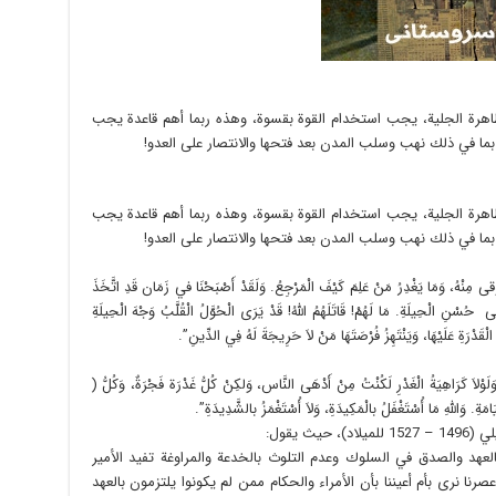
مظاهرة الجلية، يجب استخدام القوة بقسوة، وهذه ربما أهم قاعدة يجب
 بما في ذلك نهب وسلب المدن بعد فتحها والانتصار على العدو!
مظاهرة الجلية، يجب استخدام القوة بقسوة، وهذه ربما أهم قاعدة يجب
 بما في ذلك نهب وسلب المدن بعد فتحها والانتصار على العدو!
ةً أَوْقى مِنْهُ، وَمَا يَغْدِرُ مَنْ عَلِمَ كَيْفَ الْمَرْجِعُ. وَلَقَدْ أَصْبَحْنَا في زَمَان قَدِ اتَّخَذَ
 حُسْنِ الْحِيلَةِ. مَا لَهُمْ! قَاتَلَهُمُ اللهُ! قَدْ يَرَى الْحُوَّلُ الْقُلَّبُ وَجْهَ الْحِيلَةِ
دَ الْقَدْرَةِ عَلَيْهَا، وَيَنْتَهِزُ فُرْصَتَهَا مَنْ لاَ حَرِيجَةَ لَهُ فِي الدِّينِ”.
 وَلَوْلاَ كَرَاهِيَةُ الْغَدْرِ لَكُنْتُ مِنْ أَدْهَى النَّاس، وَلكِنْ كُلُّ غَدْرَة فَجْرَةٌ، وَكُلُّ (
ِيَامَةِ. وَاللهِ مَا أُسْتَغْفَلُ بالْمَكِيدَةِ، وَلاَ أُسْتَغْمَزُ بالشَّدِيدَةِ”.
ث يقول:
لعهد والصدق في السلوك وعدم التلوث بالخدعة والمراوغة تفيد الأمير
نا نرى بأم أعيننا بأن الأمراء والحكام ممن لم يكونوا يلتزمون بالعهد