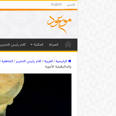
فارسی
English
الصراط
المکتبة
كلام رئيس التحرير
الرئيسية
/
العربیة
/
كلام رئيس التحرير
/
الجاهلية ا
والماكيافيلية الأموية