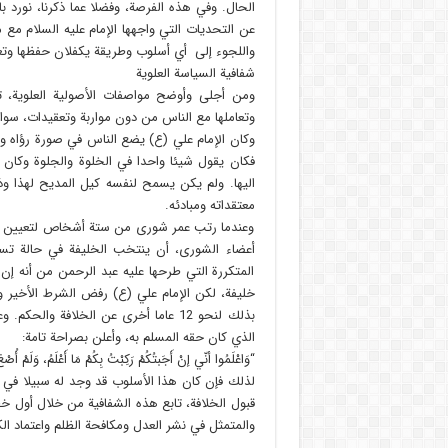
الحال. وفي هذه الفرصة، وفضلا عما ذكرنا، نورد
عن التحديات التي واجهها الإمام عليه السلام مع
واللجوء إلى أي أسلوب وطريقة يكفلان حفظها وتع
شفافية السياسة العلوية
ومن أجلى وأوضح مواصفات الأصولية العلوية، ت
وتعاملها مع الناس من دون مواربة وتعقيدات، سواء 
وكان الإمام علي (ع) يضع الناس في صورة رؤاه وط
فكان يقول شيئا واحدا في الخلوة والجلوة وكان 
اليها. ولم يكن يسمح لنفسه كيل المديح لهذا 
معتقداته ومبادئه.
وعندما رتب عمر شورى من ستة أشخاص لتعيين ال
أعضاء الشورى، أن ينتخب الخليفة في حالة تسا
المتكررة التي طرحها عليه عبد الرحمن من أنه إن 
خليفة، لكن الإمام علي (ع) رفض الشرط الأخير وق
بذلك لنحو 12 عاما أخرى عن الخلافة وا
الذي كان حقه المسلم به، وأعلن بصراحة تامة:
“وَاعْلَمُوا أنّي إنْ أَجَبتُكُمْ رَكِبْتُ بِكُمْ مَا أَعْلَمُ، وَلَمْ أ
لذلك فإن كان هذا الأسلوب قد وجد له سبيلا في 
قبول الخلافة، تابع هذه الشفافية من خلال أول
والمتمثل في نشر العدل ومكافحة الظلم واعتماد الك