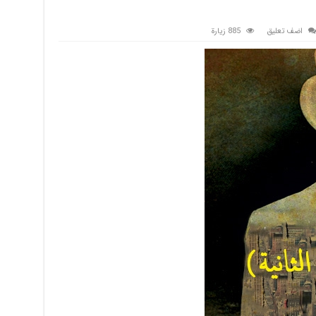
اضف تعليق
885 زيارة