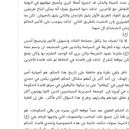
 بمدد الحيلة والمكر، قد انجزوا أعمالا كبرى وأصبح موقفهم في النهاية
لتعامل مع الآخرين. لذلك دعوا الجميع يعرف أنه يمكن اتباع طريقين
يق القوة، الطريق الأول يليق بالإنسان والثاني يليق بالحيوان. لكن بما
الضروري إذن التشبث بالطريق الثاني. لذلك يتوجب على الأمير الحاكم
زمان لاستخدام كل منهما.
(ع):
لة إلا إذا تصرف بما يكفل مصلحة الملك وتسهيل الأمور وترسيخ أسس
تصرف بهذه الطريقة في السياسة والتدبير، فمن المستبعد ان يتسم عمله
ع) ملتزما بقيود الشريعة وكان يرى أنه الوحيد الملتزم بها وكان يضع
م يكن موافقا للشرع. لذلك فإن قاعدته في الخلافة لم تلك قاعدة الآخرين
ناظر يلقي نظرة ولو خاطفة على تاريخ هذا الحكم، هو أصولية أمير
ل الهدف. إن أحد أكبر بل أعظم مشاكل الحكم العلوي يكمن في تحدي
 قرون في “إيطاليا” على يد نيكولا ماكيافيلي في سياق قاعدة الحكومة
 في أوروبا إلى الوصفة السريرية للسياسيين الذين كانوا يهتمون أكثر
اق نفوذهم وقدرتهم، وطرح هذا السؤال أكثر فأكثر ، هل إن الغاية
داء الحكم العلوي بعد مبدأ موقعه الذي يميزه عن باقي الحكومات، هو
 قلنا بأن جميع تلك المتاعب والصعوبات التي واجهها الإمام علي (ع)
(ص) لاسيما سنوات حكمه، ناتجة عن هذه الخصوصية وتحدي قاعدة الحكم