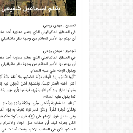
تجميع : مهدي روحي
في المنطق الماكيافيلي الذي يعتبر معاوية أحد 
أن يهتم بها الأمير الحاكم من وجهة نظر ماكيافيلي
تجميع : مهدي روحي
في المنطق الماكيافيلي الذي يعتبر معاوية أحد 
أن يهتم بها الأمير الحاكم من وجهة نظر ماكيافيلي
ويقول الإمام علي عليه السلام:
“أَيُّهَا النَّاسُ، إِنَّ الْوَفَاءَ تَوْأَمُ الصِّدْقِ، وَلاَ أَعْلَمُ جُنَّ
أكثر أَهْلِهِ الْغَدْرَ كَيْساً، وَنَسَبَهُمْ أَهْلُ الْجَهْلِ فِيهِ إلى
وَدُونَهَا مَانِعٌ مِنْ أَمْرِ اللهِ وَنَهْيِهِ، فَيَدَعُهَا رَأْيَ عَيْن بَعْ
كما يقول عليه السلام:
“وَاللهِ مَا مُعَاوِيَةُ بِأَدْهَى مِنَّي، وَلكِنَّهُ يَغْدِرُ وَيَفْجُرُ.
وَلِكُلِّ) فَجْرَة كَفْرَةٌ. وَلِكُلِّ غَادِر لِوَاءٌ يُعْرَفُ بِهِ يَوْمَ الْق
وفي مقابل قول الإمام علي (ع)، قول نيكولا ماكيافيلي (1496 – 1527 للميلاد)، حي
الكل يعرف كيف أن صفات مثل الوفاء والالتزام با
الحاكم، لكن في الجانب الآخر، وقعت أحداث في عصر