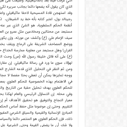
التي عرفت فيما بعد بالماكيافيلية، وصيغت على 
الذي كان يقول أنه يضعها دائما بجانب سريره لكي
وقد استهجن قادة المسيحية لاحقا ماكيافيلي واعتب
رجينالد بول، اعتبر كتابه بأنه خط يد الشيطان، ل
أنظمة الحكم السلطوية، هو الشئ الذي عبر عنه
مستبعد من محتالين ومخادعين مثل عمرو بن العاص
سيف الإمام علي (ع) وكشف عن عورته، وإن يكون
ووضع المصاحف الشريفة على الرماح ويقف بخدعة
القران! وهل مستبعد من معاوية ممارسة الخداع حي
(ع) على أنه قاتل خليفة رسول الله (ص) وحث ا
لهؤلاء سوى ما ورد في رسالة ماكيافيلي. إن مقارن
ومن ثم النظر في التحليل الذي قدمه الشارح الم
ووجه تمايزها يمكن أن تعطي بحثا مفصلا لا مجال
في الاهتمام بهذه الخصوصية للحكم العلوي بمعن
للحكم العلوي بهدف تحليل حقبة من التاريخ وال
وفي محله. إن التساؤل الرئيسي والعام لهكذا بحث
معيار النجاح والتوفيق هو تحقيق الأهداف أم 
التقييم. وحتى إن موضوعا مثل حفظ أساس الحكم و
المبادئ الإنسانية والقيمية والسياق الشرعي المق
ذلك، فإن الحكم العلوي هو المنتصر دائما والسياس
ولا شك أن ما يضفي القيمة وحتى الشرعية على 