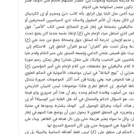
هيئة مدرسة سياسية وتحولت إلى مصدر استلهام لحكام مثل آدولف هتلر
 تكون مصدر استلهامه على الدوام.
ره أناس مثل البابا بول الرابع، بأنه كاتب دنئ ومجرم أو إن الكردينال
كن الكل يعرف أن الأمر المقبول والسائد لدى السياسيين المحترفين أو
 ماكيافيلي بشجاعة في إطار شرح النصائح ضمن كتاب “الأمير”. فهل
 الذي استغل حياء الإمام علي (ع) لإنقاذ نفسه عندما كان يقبع تحت
 عديم الإيمان لدرجة أنه استغل جهل وضحالة جمع من جند علي (ع)
 ومكر تحت علم “القران” ليدعو القرآن الناطق إلى الاحتكام إلى
ث علق قميص عثمان الدامي وإصبعه المبتور على منبر الشام وقدم عليا
لشاميين على النحيب والبكاء على مقتل عثمان! وهل يمكن رسم صورة
ة كلام ماكيافيلي مع مقتطفات من كلام الإمام علي أمير المؤمنين (ع)
عتزلي ل “نهج البلاغة” في تبيان مواصفات الأصولية في الحكم العلوي
 هنا للخوض فيه. وفي رؤيتنا فإن أحد أكثر الموضوعات ضرورة يتمثل
اها الواسع. إن الدافع لطرح هكذا موضوعات ليس التبيان التاريخي
ذود عن أسلوب وقاعدة الحكم وحده رغم أن هذا أمر ضروري وذو قيمة
، هو السؤال الدائم والمتمثل في أنه هل الغاية تبرر الوسيلة؟ أم إن
إن هناك أدوات وطرائق للوصول إلى الهدف يشترط وجودها في عملية
تعزيزه في المنطق العلوي لا يحول دون أن يوضع هذا المهم في إطار
بول، وكل ما سواه يعتبر هزيمة حتى وإن نال هدفه في الظاهر. وبناء على
ة الأموية هي المهزومة حتى وإن كان الجميع المديح لها.
الحكم في منطق علي (ع) ليس فقط أهدافه السامية والنبيلة بل إن