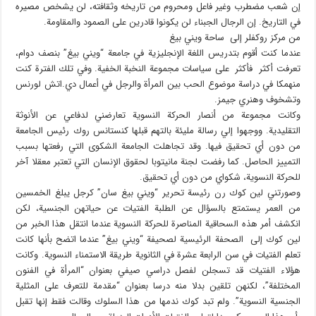
إن شعب مضطرب وغير فاعل ومحروم من تاريخه وثقافته، لن يشخص مصيره
في التاريخ. إن الرجال الجبناء لن يكونوا قادرين على الصمود والمقاومة.
من مركز روكفلر إلى ساحة ويني بيغ
عندما كنت أقوم بتدريس اللغة الإنجليزية في جامعة “ويني بيغ” بنصف دوام،
تعرفت أكثر فأكثر على سياسات مجموعة النخبة الخفية. وفي تلك الفترة كنت
منهمكا في دراسة موضوع الحب بين المرأة والرجل في أعمال دي.اتش لورنس
وتشخوف وهنري جيمز.
وكانت مجموعة من أنصار الحركة النسوية تعارضني لدفاعي عن الأنوثة
التقليدية. ووجهوا إلي رسالة مليئة بالتهم قبلها كنستانس روك رئيس الجامعة
من دون أي تحقيق فيها. وقد تجاهلت الجامعة الشكوى التي رفعتها بسبب
التمييز الحاصل. كما رفضت لجنة مانيتوبا لحقوق الإنسان التي تعتبر معقلا آخر
للحركة النسوية، شكواي من دون أي تحقيق.
وصورتني لين كوك رن رئيسة تحرير “ويني بيغ سان” كرجل يبلغ الخمسين
من العمر يستمتع بالسؤال عن الطلبة الفتيات عن حياتهن الجنسية، لكن
انكشف أمر هذه السحاقية المناصرة للحركة النسوية عندما انتقل هذا الخبر من
لين كوك إلى الصحفة الرئيسية لصحيفة “ويني بيغ” عندما اتضح بأنها كانت
تعلم الفتيات في سن الرابعة عشرة في الثانوية طريقة الاستمناء النسوية. وكانت
هؤلاء الفتيات قد تسجلن لفصل دراسي صيفي بعنوان “المرأة في الفنون
المختلفة”، لكنهن تلقين بدلا منه درسا بعنوان “مقدمة للتعرف على المثلية
الجنسية النسوية”. ولم تبد كوك ندمها من هذا السلوك وقالت فقط إنها تقبل