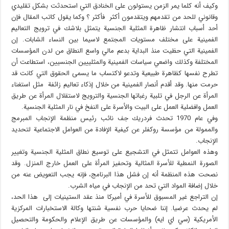
وكيف أنه كلما يمر الزمن يستولون على الخنادق التي استحدثت بشكل تقليدي
وقانوني للحد من تقدمهم ويتقدمون أكثر فأكثر ؟ وكما يقول كاتب المقال فإن
أحد أسباب انتشار ظاهرة المثلية الجنسية يتمثل بلاشك في ترويج التعاليم
الفمينية على مختلف مستويات المجتمع لاسيما بين النساء الشابات. إن
الفمينية التي حظيت منذ البداية بدعم مالي واسع النطاق من لدن المؤسسات
المختلفة وكذلك واضعي سياسات الفمينية والمثلييين الجنسيين، استطاعت أن
تطرح نفسها كظاهرة طبيعية وتدعو لاكتساب ما يسمى الحقوق التي كانت قد
حرمت منها. وقد أقدم أنصار الفمينية من خلال إذكاء تعاليم زائفة مثل استغناء
المرأة عن الرجل في تلبية رغباتها الجنسية والترويج لاستقلال المرأة عن طريق
العمل وافضلية العمل على البيت والأسرة على النفخ في نار المثلية الجنسية.
وفي عام 1970 تحدث فردريك جف نائب رئيس منظمة الإنجاب المبرمج
والممولة من مؤسسة روكفلر عن كيفية الإفادة من العوامل الاجتماعية لتحديد
الإنجاب.
وهذه العوامل تتمثل في التشجيع على توسيع نطاق المثلية الجنسية وتغيير
الصورة النمطية للأسرة المثالية وتحفيز المرأة على العمل خارج المنزل. وقد
نصحت هذه المنظمة أنه إن فشل هذا البرنامج، فإنه يجب التعويض عنه من
خلال إضافة المواد التي تحد من الإنجاب في مياه الشرب.
إن التراجع غير المسبوق للأسرة في أميركا منذ عقد الستينيات إلى هذا الحد،
لم يحدث عرضيا. إننا ضحايا حرب نفسية شنتها وكالة الاستخبارات المركزية
الأمريكية (سي اي ايه) والمؤسسات عن طريق الإعلام والحكومة والتحصيل