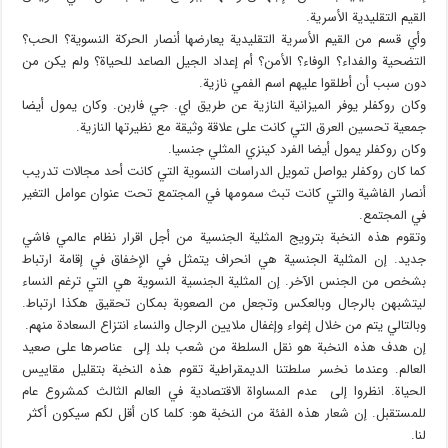
القيم التقليدية الأسرية.
وأي قسم من القيم الأسرية التقليدية يعارضها أنصار الحركة النسوية؟ الحب؟
التضحية والفداء؟ الوفاء؟ الأمن؟ أم إعداد الجيل الصاعد للحياة؟ ولم يكن من
دون سبب أن أطلقوا عليهم اسم الفمي نازية.
وكان روكفلر يوفر الميزانية النازية عن طريق اي. جي فاربن. وكان يمول أيضا
جمعية تحسين العرق التي كانت على علاقة وثيقة مع نظيرتها النازية.
وكان روكفلر يمول أيضا الفرد كينزي المثلي جنسيا.
كما كان روكفلر يواصل تمويل الدراسات النسوية التي كانت أحد مجالات تدريب
أنصار الفاشية والتي كانت تبث سمومها في المجتمع تحت عنوان عوامل التغير
في المجتمع.
وتقوم هذه النخبة بترويج المثلية الجنسية من أجل اقرار نظام عالمي فاشي
جديد. إن المثلية الجنسية هي انحراف يتمثل في الإخفاق في إقامة ارتباط
بشخص من الجنس الآخر. إن المثلية الجنسية النسوية هي التي ترغم النساء
ليتشبهن بالرجال وبالعكس وتجعل من الصعوبة بمكان تحقيق هكذا ارتباط.
وبالتالي يتم من خلال إغواء وإغفال ملايين الرجال والنساء انتزاع السعادة منهم.
إن هدف هذه النخبة هو نقل السلطة من شعب بلد إلى عناصرها على صعيد
العالم. وعندما نخسر سلطتنا الديمقراطية تقوم هذه النخبة بتقليل مقاييس
الحياة. انظروا إلى عدم المساواة الاقتصادية في العالم الثالث كمشروع عام
للمستقبل. إن شعار هذه الفئة من النخبة هو: كلما كان أقل لكم سيكون أكثر
لنا.