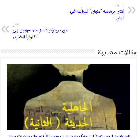
السابق
انتاج برمجية “منهاج” القرآنية في
ايران
التالي
من بروتوكولات زعماء صهيون إلى
انفلونزا الخنازير
مقالات مشابهة
الجاهلية الحديثة ( الثانية):نظرة على بعض الأرقام والمعطيات حول