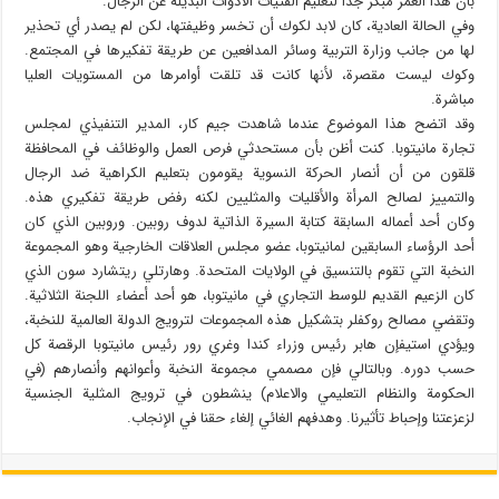
بأن هذا العمر مبكر جدا لتعليم الفتيات الأدوات البديلة عن الرجال.
وفي الحالة العادية، كان لابد لكوك أن تخسر وظيفتها، لكن لم يصدر أي تحذير
لها من جانب وزارة التربية وسائر المدافعين عن طريقة تفكيرها في المجتمع.
وكوك ليست مقصرة، لأنها كانت قد تلقت أوامرها من المستويات العليا
مباشرة.
وقد اتضح هذا الموضوع عندما شاهدت جيم كار، المدير التنفيذي لمجلس
تجارة مانيتوبا. كنت أظن بأن مستحدثي فرص العمل والوظائف في المحافظة
قلقون من أن أنصار الحركة النسوية يقومون بتعليم الكراهية ضد الرجال
والتمييز لصالح المرأة والأقليات والمثليين لكنه رفض طريقة تفكيري هذه.
وكان أحد أعماله السابقة كتابة السيرة الذاتية لدوف روبين. وروبين الذي كان
أحد الرؤساء السابقين لمانيتوبا، عضو مجلس العلاقات الخارجية وهو المجموعة
النخبة التي تقوم بالتنسيق في الولايات المتحدة. وهارتلي ريتشارد سون الذي
كان الزعيم القديم للوسط التجاري في مانيتوبا، هو أحد أعضاء اللجنة الثلاثية.
وتقضي مصالح روكفلر بتشكيل هذه المجموعات لترويج الدولة العالمية للنخبة،
ويؤدي استيفإن هابر رئيس وزراء كندا وغري رور رئيس مانيتوبا الرقصة كل
حسب دوره. وبالتالي فإن مصممي مجموعة النخبة وأعوانهم وأنصارهم (في
الحكومة والنظام التعليمي والاعلام) ينشطون في ترويج المثلية الجنسية
لزعزعتنا وإحباط تأثيرنا. وهدفهم الغائي إلغاء حقنا في الإنجاب.