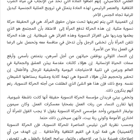
العلمي الكلاسيكي. إنهم أضافوا المادة التي تحد من الإنجاب في مياه الشرب
الثقافية. والعنصر الرئيسي لهذه المادة يتمثل في ترويج المثلية الجنسية كبديل
للرغبة تجاه الجنس الآخر.
إن الفمينية التي يتم تعريفها تحت عنوان حقوق المرأة، هي في الحقيقة حركة
نسوية مثلية. إن هذه الحركة تدفع المرأة إلى الاعتقاد بأن المجتمع هو الذي
يعلمها ويدربها على الغرائز النسوية وهذه الغرائز هي شيطانية. إن هذه الحركة
تلقن المرأة بأن تخشى الرجل وأن تدخل في منافسة معه وتحصل على الرضا
في العمل بدلا من الأسرة.
إن النساء اللواتي يوظفن حياتهن من أجل أسرهن، يتمتعن بأسمى وأرفع
سمات الحياة الإنسانية. إن هؤلاء كائنات مقدسة يبثن العشق والجمالية في
العالم ويرغبن في تلبية الاحتياجات اليومية والحقيقية للرجال والأطفال. إن
تحقير وتحجيم شأن هؤلاء النسوة هي تهمة كاذبة ومشينة يستاهلها الشيطان
نفسه. ومع ذلك فإن هذا هو الشئ الذي انطلقت من أجله الحركة النسوية، رغم
أنهم ينكرون ذلك.
وتخفي بيتي فريدان مؤسسة الحركة النسوية حقيقة أنها كانت ناشطة شيوعية،
إنها تقارن النساء من ربات العمل بضحايا معسكرات العمل. وكان سيمون
بوليفار الشيوعي وأحد مؤسسي الحركة النسوية يقول: لا يجب القول للمرأة أن
اختاري الأمومة وكوني ربة بيت، لأنهن سيخترن ذلك حتما.
وحسب نظرية الين نيليس المناصرة للحركة النسوية، فإن الحركة النسوية
(الفمينية) هي قمة ثورة في القيم الثقافية والأخلاقية … إن الهدف من أي
إصلاحات فمينية بدءا من الإجهاض وانتهاء ببرامج العناية بالطفل، هي تقويض