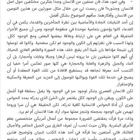
– وفي ضوء هذا، فان صنفين من الانسان وجدا بفكرين مختلفين حول أصل
الانسان وجذوره؟ فان رسمت لي من خلال مثال صورتين عن هذين النوعين
من الانسان وأفكارهما، سأفهم الموضوع بشكل أفضل.
إن أحد التباينات الجادة والأساسية بين نظرة المتأخرين والقدماء يكمن في أن
القدماء كانوا يؤمنون بتمامية موحدة في منظومة الوجود ومن أن جميع الأجزاء
المتفرقة في العالم هي على ارتباط وعلاقة ببعضها البعض ومع الوجود ككل.
ولهذا السبب فان نظرتهم إلى الكون والوجود لم تكن سطحية. وكانوا قد توصلوا
إلى نتيجة مؤداها بان شيئا آخر يقبع خلف هذه الصورة والظاهر العادي للحياة،
أي أنهم كانوا متيقنين بان ما يرونه ليس أزهارا وجبالا وغابات وأحجارا، بل أن
الماء والجبل والزهرة والغابة والحجارة هي كلها صور تعكس أمرا خفيا إن
اكتسب أحد معرفة تجاهه قد يستطيع الافادة من تلك القوة المعقدة أو أن
يصبح في خدمة تلك القوة ويواكبها للوصول إلى المزيد من المعرفة والسكينة
والإستقرار.
لكن الانسان العصري يتنكر لوجود سرّ في الوجود ولا يقبل بسلطة قوة أشمل
على الكون. ويظن بان الوجود ككل يقتصر على الشئ الذي يدركه بمدد الحواس
ويرى أن أداة الحواس الانسانية كافية لدركه، لكن الحقيقة هي أن سرا وروحا
تهيمن على الوجود بمجمله وتنجز عملها سواء أراد هذا الانسان أم لم يرد.
وذات مرة قرأت بمقتضى الضرورة مجموعة من أعمال أمريكي متخصصي بعلم
الأعراق البشرية. والآن حيث تحب أن تعرف الفارق بين الجيل الحاضر والأجيال
الفائتة، فاني أستعين بما قرأته في أحد هذه الكتب لتبيان وتوضيح هذين
الانسانين المختلفين وأسرد لك تحليلي الشخصي. وواثق من أنك ستفهم