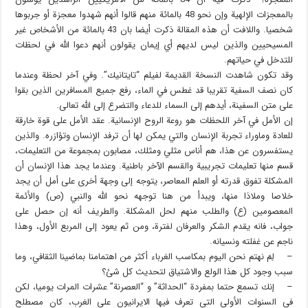
بالمعجزات الإلهية وإن نحو 48 بالمائة منهم قالوا أنهم شهدوا معجزة أو جربوها
شخصيا. واللافت أن هذه المقالة ذكرت أيضا بان 43 بالمائة من الأشخاص غير
المسيحيين والذين ليس لديهم أي إيمان يقولون أنهم دعوا الله في لحظات
للتدخل في حياتهم.
وقد تكون شاهدت النسخة القديمة لفيلم “تايتانيك”. وفي آخر لحظة وعندما
كان نصف السفية تقريبا قد غطس في الماء، رفع جميع المسافرين الذين بقوا
على متن السفينة، أيدهم إلى السماء للدعاء والتضرع إلى الله تعالى.
إن الأمل في آخر اللحظات هو روعة الروح الإنسانية. عقد الأمل على قوة خارقة
للعادة وماوراء تجربة الإنسان والتي يمكن لها أن ترفد الإنسان وتؤازره. والذين
يستفسرون عن هذا، هم أناس مثلي ومثلك، مصابون بمجموعة من التعليمات،
قسم منها تعليمات تجريبية والقسم الآخر باطنية. وعندما يجد هذا الإنسان أن
المشكلة تفوق قدرته أو العلم المعاصر، يتوجه إلى وجهة أخرى على أمل أن يجد
خلاصا وملاذا منها، ويبدأ من هنا توجهه نحو الله والنبي (ص) والأئمة
المعصومين (ع) والطلب منهم لحل المشكلة. والطريف أنه إن حصل على
جواب، فانه يقدم الشكر والعرفان لفترة، ومن ثم يعود إلى المربع الأول، وهذا
ناجم عن غفلته ونسيانه.
– لِمَ نهتم نحن اليوم بمكاسب الغرباء أكثر من اهتمامنا بماضينا الثقافي، وما
سبب وجود كل هذا الولع والاشتياق لتحديث كل شئ؟
– إنك تسمع حتما بمفردة “الحداثة” و “العصرنة” عشرات المرات يوميا، لكن
في السنوات الأولى التي تعرف فيها الايرانيون على الغرب، كان مصطلح