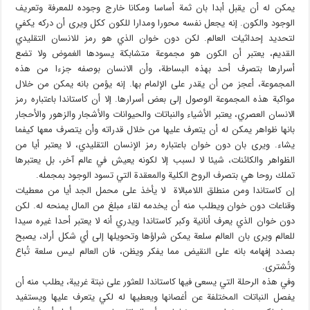
يمكن له أن يقبل أبدا بان ثمة أساسا ومكانا خارج وجوده للمعرفة وتعريف
الوجود والكون. إنه يجعل نفسه محورا ومدارا للكون ككل ويرى أن دركه يكفي
لتحديد إحداثيات العالم. لكن دون خوان الذي هو رمز للانسان التقليدي
القديم، يعتبر أن الكون هو مجموعة متشابكة يسودها الغموض ولا تضع
أسرارها بتصرف أحد بهذه البساطة، وأن الانسان بوصفه جزءا من هذه
المجموعة، أعجز من أن يقدر على الإلمام بها. إنه يؤمن بانه يمكن من خلال
مواكبة هذه المجموعة الوصول إلى بعض أسرارها. إلا أن كاستاندا باعتباره رمز
الانسان العصري، يعتبر الأشياء والنباتات والحيوانات والأشجار والزهور والأحجار
بانها ظواهر يمكن له أن يتعرف عليها من خلال قدراته وأن يتصرف معها كيفما
يشاء. ويرى بان دون خوان باعتباره رمز الإنسان التقليدي، لا يعتبر أيا من
الظواهر والكائنات، شيئا لا لسبب إلا لكونه يعيش في عالم آخر، بل يعتبرها
تملك روحا هي بتصرف الروح الكلية والمعقدة التي تسود الوجود بمجمله.
إن كاستاندا ومن منطلق اللامبالاة لا يأخذ على محمل الجد أيا من معطيات
وقناعات دون خوان ويطلب منه أن يخدمه لقاء مبلغ من المال يمنحه له. لكن
دون خوان الذي يعرف أنانية وكبر كاستاندا ويدري أنه لا يعتبر أحدا غيره سيدا
للعالم ويرى بان العالم سلعة يمكن شراؤها وتحويلها إلى أي شكل أراد، يصبح
بصدد إفهامه بانه على النقيض مما يفكر ويظن، فان العالم ليس سلعة تُباع
وتُشترى.
وفي هذه الرحلة التي يسعى فيها كاستاندا للعثور على نبتة غريبة، يطلب منه أن
يفصل النباتات المختلفة عن أغصانها ويعطيها له لكي يتعرف عليها ويستفيد