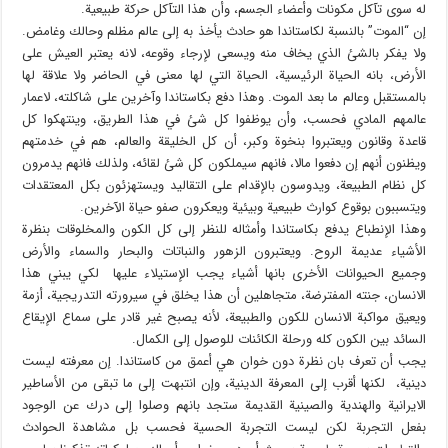
له سوى تآكل مكونات وأعضاء الجسم، وأن هذا التآكل حركة طبيعية.
إن “الموت” بالنسبة لكاستاندا هو حادث يأخذ به إلى عالم مظلم وحالك وغامض.
ولا يفكر بالشئ الذي يخاف منه ويسعى لإرجاء وقوعه، لانه يعتبر العيش على
الأرض، بانه الحياة الرئيسية، الحياة التي لها معنى في الحاضر ولا علاقة لها
بالمستقبل وعالم ما بعد الموت. وهذا دفع بكاستاندا وآخرين على شاكلته، لاعمار
عالمهم المادي فحسب، وأن يوظفوا كل شئ في هذا الطريق، وينتهكوا كل
قاعدة وقانون ويعتبروا بنخوة وكبر، أن كل الخليقة والعالم، هم في خدمتهم
ويظنون أنهم إن دفعوا مالا، فانهم سيملكون كل شئ لقائه، ولذلك فانهم يدمرون
كل نظام الطبيعة، ويدوسون بالإقدام على التقاليد ويستهزئون بكل المعتقدات
ويتسببون بوقوع كوارث طبيعية وبيئية ويعكرون صفو حياة الآخرين.
وهذا الإنطباع يدفع بكاستاندا وأمثاله للنظر إلى كل الكون والمخلوقات بنظرة
الأشياء عديمة الروح. ويعتبرون الزهور والنباتات والبحار والسماء والأرض
وجميع الحيوانات الأخرى بانها أشياء يجب الإستيلاء عليها لكي يبني هذا
الانسان، جنته المفترضة، متجاهلين أن هذا يخلق في سيرورته التدريجية، أزمة
ويعيق مواكبة الانسان للكون والطبيعة، لأنه يصبح غير قادر على سماع الإيقاع
السائد بين الكون كله ورحلة الكائنات للوصول إلى الكمال.
يجب أن تعرف بان نظرة دون خوان هي أعمق من كاستاندا. إن معرفته ليست
دينية، لكنها أقرب إلى المعرفة الدينية، وإن انتبهت إلى ما تبقى من الأساطير
الايرانية والهندية والصينية القديمة ستجد بانهم وصلوا إلى درك عن الوجود
بفعل التجربة لكن ليست التجربة الحسية فحسب بل مشاهدة الحوادث