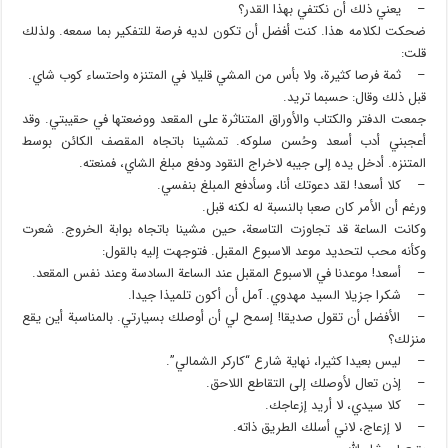
– يعني ذلك أن نكتفي بهذا القدر؟
ضحكت لكلامه هذا. كنت أفضل أن تكون لديه فرصة للتفكير بما سمعه. ولذلك
قلت:
– ثمة فرصا كثيرة، ولا بأس من المشي قليلا في المتنزه واحتساء كوب شاي.
قبل ذلك وقال: حسبما تريد.
جمعت الدفتر والكتاب والأوراق المتناثرة على المقعد ووضعتها في حقيبتي. وقد
أعجبني أدب أسعد وحُسن سلوكه. تمشينا باتجاه المقصف الكائن بوسط
المتنزه. أدخل يده إلى جيبه لاخراج النقود ودفع مبلغ الشاي، فمنعته.
– كلا أسعد! لقد دعوتك أنا، وسأدفع المبلغ بنفسي.
ورغم أن الأمر كان صعبا بالنسبة له لكنه قبل.
وكانت الساعة قد تجاوزت التاسعة، حين مشينا باتجاه بوابة الخروج. شعرت
وكأنه محب لتحديد موعد الاسبوع المقبل. فتوجهت إليه بالقول:
– أسعد! موعدنا في الاسبوع المقبل عند الساعة السادسة وعند نفس المقعد.
– شكرا جزيلا السيد مهدوي. آمل أن أكون تلميذا جيدا.
– الأفضل أن تقول صديقا! إسمح لي أن أوصلك بسيارتي. بالمناسبة أين يقع
منزلك؟
– ليس بعيدا كثيرا، نهاية شارع “كاركر الشمالي”.
– إذن تعال لأوصلك إلى التقاطع اللاحق.
– كلا سيدي، لا أريد إزعاجك.
– لا إزعاج، لاني أسلك الطريق ذاته.