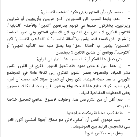
– تقصد إذن بأن المتنور يتبنى فكرة المذهب الانساني؟
– نعم. ولهذا السبب فان المتنورين أكانوا غربيين وأوروبيين أو شرقيين
وإيرانيين، يشتركون جميعا في كونهم يعارضون “الدين” والأحكام “الدينية”.
فالتنوير الفكري لا يلتقي مع التدين، لان الانسان المتنور وفي ضوء الخلفية
والشرح الذي قدمته لك، يؤمن ب”أصالة الانسان” أو “المذهب الانساني” لكن
“المتدين” يؤمين ب “أصالة الحق” وما يطلق عليه اسم “التأليه الديني” أو
“التوحيد”. وواضح أن هذين الاثنين لا يجتمعان.
– متى دخل هذا الفكر أو كما تسميه هذا التيار إلى ايران؟
– إن هذا التيار له ماض مديد. فقد تحول التنوير الفكري في القرن الثامن
عشر للميلاد والمعروف بعصر التنوير الفكري إلى ثقافة عامة في المجتمع
الأوروبي ما بعد حركة النهضة. لكن وقبل أن تطرح سؤالا آخر، يجب أن أقول
باني سعيد لكونك تتابع هذا البحث بولع وتشوق. فان رغبت فبامكانك تسجيل
بعض المعطيات المفتاحية لديك.
– نعم! أظن أن من اللازم فعل هذا. وحاولت الاسبوع الماضي تسجيل خلاصة
ما فهمته.
– وثمة كتب مختلفة يمكنك مراجعتها.
– سيد مهدوي أفضل أن أصغي، لاني مع سماع أجوبة أسئلتي أكون قادرا
على تشخيص الرابط بين الموضوعات.
– وهل ترغب بكأس شاي؟