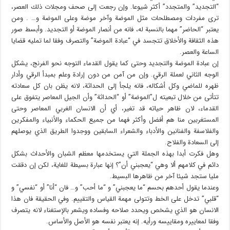
“التجديد” والمتجدد” أكثر شيوعا. وإن رجعت إلى صحف ومجلات ذلك العصر،
ترى مفردات ومصطلحات مثل الموضة وآخر موضة وعلى الموضة و… . ومن
يعتبر “الحاضر” مهما بالنسبة له، فانه من أنصار الموضة أو التجديد. وأبسط صور
هذه الثقافة والأخلاق تتجسد في “عبادة الموضة” والتصرف وفقا لما تمليه قضايا
الساعة والعصر.
إن عبادة الموضة والتجديد وحتى كما يقول القدماء التوجه نحو الفرنج، يشكل
الوجه الثاني لعملة الرقي. وإن من آمن من دون إرادة وعلم بمبدأ الرقي وأدار
ظهره للماضي وكل أشكاله، فانه يلجأ إلى الحداثة، لانه يظن بان كل سعادته
تتأتى من خلال تبعيته ل”الموضة” أو “الحداثة” وأن الجيل المعاصر يتفوق على
القدماء، لان ظاهر حياته قد تغير، أي أن الانسان الغربي المعاصر وحتى
المستغربين منا هم أفضل وأكثر فهما من جميع الحكماء والأنبياء والمفكرين
والفلاسفة والفنانين والأدباء والشعراء السابقين ووجدوا الطريق الذي يوصلهم
إلى السعادة والفلاح.
وهل فكرت أبدا بهذه الجملة التي يستخدمها معظم الشبان والأحداث بشكل
دائم في كلامهم ألا وهي “يعجبني أن”؟ إنها عبارة بسيطة للغاية، لكن إن دققت
مليا ستجد شيئا آخر من ظاهرها البسيط.
وعندما يقول أحدهم بحسم “ما يعجبني” و “ما أحب” و… فان “أنا” أو “نفسي” و
“قلبي” تدخل على الخط وتتولى مهمة القياس والتقييم. وفي الحقيقة فان هذا
الانسان هو الذي يشخص ويحدد صلاحه وفساده ويشعر بالإستغناء لانه يتصرف
وفقا لمعاييره ومقاييسه ورأيه. إنه يعتبر نفسه هو الأصل والأساس.