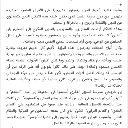
و… .
وشيئا فشيئا أصبح الذين يتعرفون تدريجيا على الأقوال العلمية الجديدة
يتهمون من دون معرفة القصد الذي يكمن خلف هذه الافكار، الذين يتحدثون
عن الدين والقيامة والروح و… بالخرافة والتخلف.
وهذه الأفكار أوصلت المتنورين والمنبهرين بالتنوير الفكري إلى التسليم بان
“الدين” لا علاقة له بالحياة وأنهم يبنون ويصنعون حياتهم تأسيسا على العقل
المنقطع عن الوحي. ومن أراد فليذهب ليمني النفس بدينه وخرافته.
وكان أتباع الديانات يعارضون هذه الرؤية، لأنهم كان لديهم تعريف ونظرة
مختلفة عن الانسان والعالم وكانوا يتساؤلون: ما شأن تقدم الانسان وتغير نوعية
ملبسه ومأكله بالإرتقاء والكمال والنمو وما شأن “تطور” الأدوات العادية لحياة
الانسان بسموه وكماله؟! وبناء على ذلك كانوا يقولون أنه على الرغم من أن
الإنسان قد يملك أفضل أدوات العيش، لكن هذا لا يعني بان دركه الروحاني
والمعرفي قد ارتفع وتنامى وارتقى بالتالي معنويا لأن حياته والأدوات العادية
لحياته قد ارتقت؟!
إن خريجي مدرسة التنوير الفكري أستندوا في الحقيقة إلى مبدأ “التقدم” و
“الرقي” ليعتبروا بانهم في غنى عن الاهتمام بعالم المعنى و”المعنوية” التي كانت
مبدأ بالنسبة للاجيال السالفة، ولذلك فقد صبوا جل اهتمامهم على “العالم
المادي” و”العالم الترابي”. الشئ الذي كان يضعه السابقون في المرتبة والمقام
الثاني. والسبب هو أن هؤلاء كانوا ينظرون إلى الدنيا ك”جسر” للعبور، الجسر
الذي يوصلهم إلى مزرعة المعرفة والرشد والكمال.