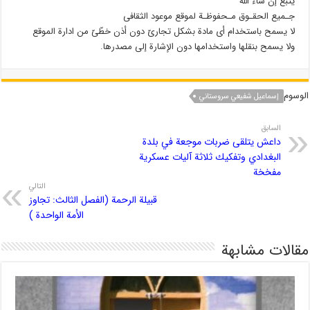
یتبع إن شاء الله
جـمیع الحقـوق مـحفوظـة لموقع موعود الثقافی
لا یسمح باستخدام أی مادة بشكل تجاریّ دون أذن خطّیّ من ادارة الموقع
ولا یسمح بنقلها واستخدامها دون الإشارة إلى مصدرها.
الوسوم
إسماعيل شفيعي سروستاني
السابق
داعش يتلقى ضربات موجعة في بلدة
البغدادي وتفكيك ثلاثة آليات عسكرية
مفخخة
التالي
قبيلة الرحمة (الفصل الثالث: تجاوز
الأمة الواحدة )
مقالات مشابهة