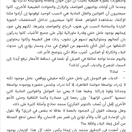
والتطورات بصورة طبيعية بحيث أن دون خوان وأعماله وسلوكياته تذكرنا بها.
وعندما كان أولئك يواجهون العواصف والزلازل والحوادث الطبيعية الأخرى، كانوا
سيعتبرون أن القوانين والعلل المادية هي السبب الوحيد لوقوعها إن أرادوا مثلنا
الإكتفاء بمشاهدة الظواهر. فمثلا كانوا سيعتبرون تداخل المنخفضات الجوية
الباردة والساخنة السبب في هبوب الرياح والعواصف وغيرها، لكنهم وفي ضوء
إيمانهم بوجود عامل خفي وقدرة ماورائية تؤثر على جميع الأشياء، كانوا يدركون
بان أعمالهم وسلوكياتهم تسهم في نشوب ردات فعل الطبيعة وكانوا يحاولون
اكتشافها من أجل النأي بانفسهم عن الوقوع في مدار ومسار يؤدي إلى حدوث
البلاء والكارثة أو العكس. أضرب مثالا لكي يتوضح الأمر لك.
واليوم عندما نواجه ضائقة في العيش أو نقصا في تساقط الأمطار نرفع أيدنا إلى
السماء للتضرع والدعاء، أليس كذلك؟
– لماذا؟
– الدعاء، هو التوسل إلى عامل خفي لكنه حقيقي وواقعي. عامل موجود لكنه
لا يُدرك بواسطة حواسنا الظاهرة، إلا أننا ندرك ونلمس حضوره ووجوده بواسطة
وجداننا وقوة إدراكنا. وطبعا هذا لا يعني نبذ العوامل والقوانين المادية التي
نسميها “السنن الإلهية”. وإن رجعنا إلى مصادرنا وكتبنا الثقافية وحتى الأمم
الأخرى (قبل أن تُصاب بالتنوير الفكري) سنجد نماذج وأمثلة كثيرة على ذلك.
وهل بوسعك القول أن الجحود بالنعمة لا علاقة له بنقص في الرزق؟ وألا نقول
بان الإساءة إلى الأب والأم تؤدي إلى قصر عمر الانسان، وألا نسعى لدفع الصدقة
من أجل إبعاد البلاء والآفة عنا؟
وإن أمعنت في التدقيق ستجد بان إيمانا يكمن خلف كل هذا. الإيمان بوجود