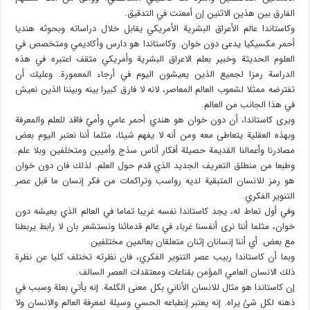
الفارق بين هذين الاثنين إن أمعنت في التدقيق.
وكاستاندا عالم الأعراق البشرية الأمريكي يقابل خلال دراساته وبحوثه هنديا
أحمر مكسيكيا يدعى دون خوان. وكاستاندا هو دارس وأكاديمي ومتخصص في
العلوم الحديثة وخبير بعلم الاعراق البشرية وأمريكي مثقف اعتبره في هذه
الدراسة رمزا لجميع الذين يعيشون اليوم في أرجاء المعمورة. وعليك أن
تفترضه ممثلا لشعوب العالم المعاصر، لانه لا فارق كبيرا بينه وبيننا الذين نعيش
في هذا الجانب من العالم.
ويرى كاستاندا، أن دون خوان هو هندي أحمر عامي وأميّ فاقد للعلم والمعرفة
وبهذه العقلية يتعاطى معه ومن أنه لا يفهم شيئا، مثلما أننا نعتبر اليوم بعض
مصادرنا وأعمالنا القديمة حصيلة أفكار أناس سذج وأميين ومتخلفين وبلا علم.
وطبعا من منطلق التعريف الجديد الذي قدم حول العلم. لذلك فان دون خوان
هو رمز للانسان المتبقية لديه رواسب وتراكمات من فكر إنسان ما قبل عصر
التنوير الفكري.
وفي أول تعاط له، يجد كاستاندا نفسه غريبا تماما في العالم الذي يعيشه دون
خوان، مثلما أننا نرى أنفسنا غرباء في عالم قدمائنا ونستشعر بان لا رابط يربطنا
مع بعض. أي أننا إنسانان إثنان متعلقان بعالمين مختلفين.
وبما أن كاستاندا ربيب عصر التنوير الفكري، فان نظرته تختلف كليا عن نظرة
ذلك الانسان العامي المؤمن بقناعات ومعتقدات العصر السالف.
إن كاستاندا هو مثال للانسان الأناني بكل معنى الكلمة. إنه يأتي بعلة وسبب في
ذهنه لكل شئ يراه. إنه يعتبر إنطباعه الحسي وسيلة لمعرفة العالم والانسان ولا