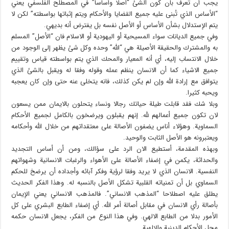
يجب أن تعرف بان كون الشئ “أصلا وأساسا” في المصطلح الفلسفي يعني
“الأساس الذي تُبنى عليه جميع القضايا والأحكام ويتم إثباتها بواسطته” لكن لا
يتم الإستدلال بشأن الأساس أو الأصل نفسه بل يفترض أنه بديهي.
وفي جميع الديانات سواء المسيحية أو اليهودية أو الاسلام فان “الأصل” المسلم
به والمشترك والحقيقة الأصيلة هي “الله” وحده وكل شئ يظهر إلى الوجود من
خلال الانتساب إليه، أي أنه المعيار والمحك الذي يتم بواسطته قياس وتقييم
جميع الاشياء كما أن الانسان ينظم عمله وقوله وفقا له ويقبل بالشئ الذي
يتوافق مع إرادة الله وإن لم يكن كذلك، فانه يتخلى عنه حتى وإن كان يعجبه
ويحبه كثيرا.
وبلا شك فقد قابلت طيلة حياتك رجالا ونساء يتحلون بالايمان ممن يسعون
لان تكون جميع أعمالهم لله. إنهم يقبلون ويرضخون بالكامل لجميع الأحكام
السماوية. وهؤلاء أناس يضفون الأصالة على معتقداتهم من خلال الله وأحكامه
ويعتبرونه هو الأصل الثابت والوحيد.
وبهذه المقدمة، أستطيع الان الرد على سؤالك، ومن أن أساس التجديد
والحداثة، يكمن في إضفاء الأصالة على الأهواء والرغبات الانسانية وشهواتهم
النفسية. الانسان الذي لا يريد وفقا لرؤية وفكر آبائه وأجداده أن يرضخ للحكم
السماوي بل أن تمنياته القلبية تشكل الأصل بالنسبه له. وهذا الفكر الحديث
يطلق عليه اصطلاحا “المذهب الانساني”. فالمذهب الانساني يعني الإيمان
بأصالة رأي الانسان في مقابل أصالة أمر الله. أي إضفاء الطابع البشري على كل
الأمور بدلا من الطابع الالهي. وفي هذا النوع من الفكر، يجعل الانسان حكمه
محل الأحكام الدينية والإلهية.