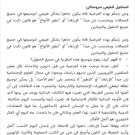
اسماعیل شفیعی سروستانی
ومن يُسلّم بهذه الفرضية فانه يكون جاهزا بشكل طبيعي لتوسيعها في جميع
المجالات ويحتسب بان مبدأ ” الإرتقاء” أو “تطور الأنواع” هو قانون ثابت في
جميع الحقول والميادين.
ومن يُسلّم بهذه الفرضية فانه يكون جاهزا بشكل طبيعي لتوسيعها في جميع
المجالات ويحتسب بان مبدأ ” الإرتقاء” أو “تطور الأنواع” هو قانون ثابت في
جميع الحقول والميادين.
– لا أفهم، كيف يقوم بتوسيع هذه النظرية في جميع الحقول؟
– أنظر، عندما عرضت هذه الفرضية من قبل داروين وتلامذته، قال بعض
المثقفين الأوروبيين الذين لديهم دراسات وبحوث في مجال العلوم الإجتماعية
بان مبدأ “الإرتقاء” أو “التطور” لا ينحصر على “علم الأحياء” بل يمكن توسيع
نطاقه ليغطي التطورات الإجتماعية والتاريخية. واستمرت هذه النقاشات إلى أن
أعلنوا أنه بنفس الطريقة التي تغيرت فيها الكائنات البدائية ووجد من بينها آدم،
فان الأوجه البدائية للأفكار الاجتماعية قد تغيرت أيضا وأصبحت اليوم متكاملة.
لذلك فان كل ما يقبل به الإنسان السابق (السالفون)، بما فيها المعتقدات
الدينية والفلسفية لا تفيد لهذا العصر وبالتالي فان ما نتحدث عنه اليوم أي الفكر
التنويري هو أكمل الأفكار.
لذلك ووفقا لمبدأ الإرتقاء، ذهبوا إلى الاعتقاد بان إنسان اليوم اكتسب أكمل
وأزيد المعرفة عن الكون وأصبح في غنى عن الكتب السماوية والأنبياء الإلهيين