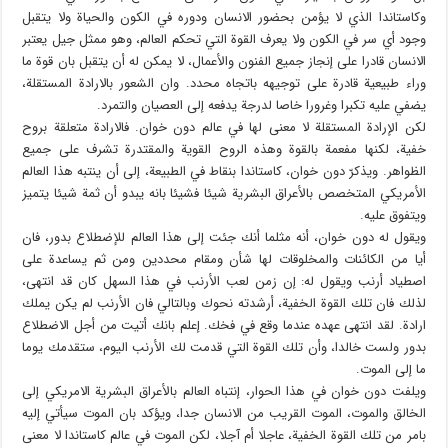
وكاستاندا الذي لا يؤمن بحضور الانسان ودوره في الكون والحياة ولا يتقبل
وجود أي سر في الكون ولا يعرف القوة التي تحكم العالم، وهو ممثل جيل يعتبر
الانسان قادرا على إنجاز جميع الفنون والأعمال، لا يمكن له أن يتقبل بان قوة ما
وراء طبيعية قادرة على توجيهه باتجاه محدد. وان الشعور بالارادة المستقلة،
يضفي عليه تكبرا وغرورا خاصا لدرجة يدفعه إلى العصيان والتمرد.
لكن الإرادة المستقلة لا معنى لها في عالم دون خوان. فالارادة متعلقة بروح
خفية، لكنها مفعمة بالقوة وهذه الروح القوية والمقتدرة تشرف على جميع
الظواهر. ويذكرّ دون خوان، كاستاندا بنقاط في الطبيعة، إلى أن ينتبه هذا العالم
الأمريكي المتخصص بالأعراق البشرية شيئا فشيئا بانه يبدو أن ثمة شيئا يتميز
ويتفوق عليه.
ويقول له دون خوان، أنه مثلما أنك جئت إلى هذا العالم للإضطلاع بدور، فان
أيا من الكائنات والمخلوقات لها شأن ومقام محددين ومن ثم يساعدة على
اصطياد أرنب ويقول له: إن زمن لعب الأرنب في هذا السهل كان قد انتهى،
لذلك فان تلك القوة الخفية، أرشدته نحوك وبالتالي فان الأرنب لم يكن يملك
ارادة. لقد انتهى عهده عندما وقع في فخك. إعلم بانك أتيت من أجل الاضطلاع
بدور ولست خالدا، وأن تلك القوة التي قدمت لك الأرنب اليوم، ستقدمك يوما
ما إلى الموت.
ويلفت دون خوان في هذا الحوار، إنتباه العالم بالأعراق البشرية الامريكي إلى
الخالق والموت، الموت القريب من الانسان جدا، ويؤكد بان الموت سيأتي إليه
بامر من تلك القوة الخفية، عاجلا أم آجلا، لكن الموت في عالم كاستاندا لا معنى