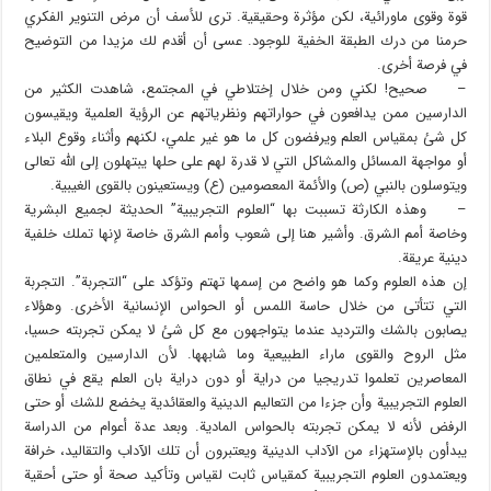
قوة وقوى ماورائية، لكن مؤثرة وحقيقية. ترى للأسف أن مرض التنوير الفكري
حرمنا من درك الطبقة الخفية للوجود. عسى أن أقدم لك مزيدا من التوضيح
في فرصة أخرى.
– صحيح! لكني ومن خلال إختلاطي في المجتمع، شاهدت الكثير من
الدارسين ممن يدافعون في حواراتهم ونظرياتهم عن الرؤية العلمية ويقيسون
كل شئ بمقياس العلم ويرفضون كل ما هو غير علمي، لكنهم وأثناء وقوع البلاء
أو مواجهة المسائل والمشاكل التي لا قدرة لهم على حلها يبتهلون إلى الله تعالى
ويتوسلون بالنبي (ص) والأئمة المعصومين (ع) ويستعينون بالقوى الغيبية.
– وهذه الكارثة تسببت بها “العلوم التجريبية” الحديثة لجميع البشرية
وخاصة أمم الشرق. وأشير هنا إلى شعوب وأمم الشرق خاصة لإنها تملك خلفية
دينية عريقة.
إن هذه العلوم وكما هو واضح من إسمها تهتم وتؤكد على “التجربة”. التجربة
التي تتأتى من خلال حاسة اللمس أو الحواس الإنسانية الأخرى. وهؤلاء
يصابون بالشك والترديد عندما يتواجهون مع كل شئ لا يمكن تجربته حسيا،
مثل الروح والقوى ماراء الطبيعية وما شابهها. لأن الدارسين والمتعلمين
المعاصرين تعلموا تدريجيا من دراية أو دون دراية بان العلم يقع في نطاق
العلوم التجريبية وأن جزءا من التعاليم الدينية والعقائدية يخضع للشك أو حتى
الرفض لأنه لا يمكن تجربته بالحواس المادية. وبعد عدة أعوام من الدراسة
يبدأون بالإستهزاء من الآداب الدينية ويعتبرون أن تلك الآداب والتقاليد، خرافة
ويعتمدون العلوم التجريبية كمقياس ثابت لقياس وتأكيد صحة أو حتى أحقية