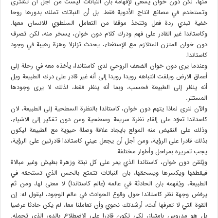
منها، لكن دون خوان يسعى لإفهامه بأن النباتات ليست من أجل أن تُشترى
وتستخدم في مصانع انتاج الأدوية فقط. بل أن النباتات تملك بدورها روحا
خفية تبدي ردة فعل وتتخذ موقفا من التعامل السلطوي للانسان معها.
وكاستاندا غير القادر على فهم ودرك كلام دون خوان، يسخر منه، لكن تصرف
دون خوان المتزن المتلازم مع الإستغناء، يحدث تزلزلا وهزة رهيبة في وجود
كاستاندا.
وعندما يرى دون خوان الضعف الروحي لدى كاستاندا، يأخذه معه في رحلة إلى
أعماق الارض ويلفت انتباهه رويدا رويدا إلى أنه غير قادر على درك الطبيعة وبل
أنه ينظر إلى الطبيعة فحسب، وبما أنه ينظر فقط، لذلك لا يرى وجودها
المستتر.
والآن لنرى لماذا يتهم دون خوان، كاستاندا بالنظرة السطحية إلى الطبيعة، لان
كاستاندا تعوّد على إلقاء نظرة سريعة وسطحية ومن دون تفكير إلى الاشياء،
وذلك على النقيض منه المولع بايجاد علاقة وصلة حيوية مع الطبيعة ليكون
بذلك قادرا على الرؤية، ومن أجل أن يجعل عيني كاستاندا قادرتين على الرؤية،
يجب تمريره بمراحل وأطوار مختلفة.
ويُلقن دون خوان، كاستاندا الذي يمر على كل نبتة وزهرة بطيش وغير مبالاة
فيقطفها ويكسرها ويسحقها، بان النباتات تتمتع بالحس الذي تستحقه في
الطبيعة، ويُفهمه بان الحادثة في عالمه (عالم كاستاندا) لا معنى لها، ومن ثم
يرفض وجهة نظر كاستاندا حول وقوع الحوادث في عالم الوجود، ليقول له: إن
القوة التي لا تعرفها أنت، أرشدتك نحوي وأن تعاملنا معا، لم يكن حادثا عرضيا
بل هو مدروس بامتياز، لكي تكون قادرا على الاضطلاع بالدور الذي تحمله.