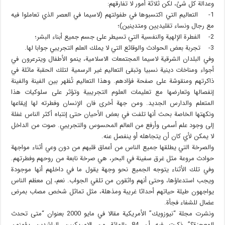
وعدالة كل شئ، لكن ثلاثة أمور لا تفارقهم:
1- التعاليم التي اكتسبوها في طفولتهم (لاسيما في العصر الذي تعاملوا فيه
مع رجال ونساء تقليديين ومتدينين)؛
2- الفطرة الإلهية والنفسية التي تسيطر على جسم جميع أبناء البشر؛
3- تجربة بعض الحوادث والوقائع التي لا يملك العلم التجريبي جوابا لها.
وفي البلدان الشرقية لاسيما المجتمعات الاسلامية، ينمو الأطفال ويترعرون في
أجواء ومناخات دينية نسبيا وتبقى التعاليم غير الرسمية لتلك الحقبة ماثلة في
ذاكرتهم ومنقوشة على صفحة فؤادهم. وهذا التعاليم تُظهر بين الفينة والفينة
إنفصالها وتعارضها مع تعليمات العلوم التجريبية وتؤثر على سلوكيات هذا
المتعلم والدارس الجديد. ومن جهة أخرى فان الإنسان وفطرته لها إيقاعها
ونكهتها الخاصة بحث أنها تلفت في بعض الأحيان حتى إنتباه أكثر الناس غفلة
إلى وجود علم أسمى وأرفع من العالم المحسوس والتجريبي. صوت من الداخل
لا يمكن لأي كان أن يتجاهله أو ينفصل عنه.
والصرخة التي يطلقها جميع الناس من أعماق قلبهم من دون وعي أثناء مواجهة
حوادث مروعة مثل غرق سفينة في البحر، هي صرخة نابعة من روحهم وفطرتهم.
وفي تلك الأثناء يتوجه الجميع نحو وجهة يقول ما في داخلهم أنها موجودة
ويجب استدعاؤها، وحتى أنهم واثقون من تلقي الجواب. نعم، إن معظم الناس
يواجهون طيلة حياتهم أحداثا غريبة ومذهلة، مثل تماثل شخص مصاب بمرض
عضال للشفاء فجأة.
ونشرت مجلة “نيوزويك” الأمريكية مقالا في مايو 2000 بعنوان “متى تحدث
المعجزة؟” ذكرت فيه أن 84 بالمائة من الامريكيين الراشدين يؤمنون