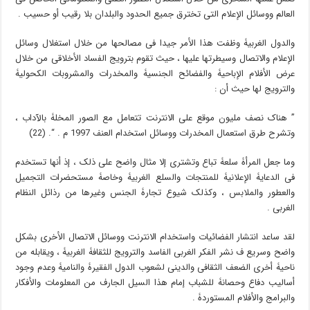
العالم ووسائل الإعلام التی تخترق جمیع الحدود والبلدان بلا رقیب أو حسیب .
والدول الغربیۀ وظفت هذا الأمر جیدا فی مصالحها من خلال استغلال وسائل
الإعلام والاتصال وسیطرتها علیها ، حیث تقوم بترویج الفساد الأخلاقی من خلال
عرض الأفلام الإباحیۀ والفضائح الجنسیۀ والمخدرات والمشروبات الکحولیۀ
والترویج لها حیث أن :
” هناک نصف ملیون موقع على الانترنت تتعامل مع الصور المخلۀ بالآداب ،
وتشرح طرق استعمال المخدرات ووسائل استخدام العنف 1997 م . “. (22)
وما جعل المرأۀ سلعۀ تباع وتشترى إلا مثال واضح على ذلک ، إذ أنها تستخدم
فی الدعایۀ الإعلانیۀ للمنتجات والسلع الغربیۀ وخاصۀ مستحضرات التجمیل
والعطور والملابس ، وکذلک شیوع تجارۀ الجنس وغیرها من رذائل النظام
الغربی .
لقد ساعد انتشار الفضائیات واستخدام الانترنت ووسائل الاتصال الأخرى بشکل
واضح وسریع ف نشر الفکر الغربی الفاسد والترویج للثقافۀ الغربیۀ ، ویقابله من
ناحیۀ أخرى الضعف الثقافی والدینی لشعوب الدول الفقیرۀ والنامیۀ وعدم وجود
أسالیب دفاع وحصانۀ للشباب إمام هذا السیل الجارف من المعلومات والأفکار
والبرامج والأفلام المستوردۀ .