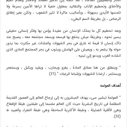
التتار والصلیبین القدماء ، لقد اتجه إلى تدمیر العقائد والأفکار وهدم القیم
والأخلاق وتحطیم الآداب والتقالید بمعاول خفیۀ لا تراها الأعین بسرعۀ ولا
تلمسها الأیدی بسهولۀ ، وبأسالیب ماکرۀ لا تثیر الشعوب ، ولکن بغیر إطلاق
الرصاص ، بل بطریقۀ السم البطیء .
وبعد تحطیم کل ما یملک الإنسان من عقیدۀ یؤمن بها وفکر إنسانی حقیقی
یسیر نحوه ، وطریقۀ عیش ینتفع بها فیسعد ویسعد مجتمعه معه ، یصبح عند
ذاک إنسان لا قیمۀ له غارق فی بحر الشهوات والملذات غیر مکترث بما یدور
حوله ولا یشعر به ، ویعیش على الهامش ویذوب فی بحر المجتمع المادی الذی
انشاءه الغرب ویدعو إلى تبنیه .
” وینطلق من هنا عملاق المادۀ ، یغزو ویحارب ، ویقید ویکبل ، ویستعمر
ویستثمر ، ارضاءا للشهوات وإشباعا للرغبات “.(31)
أهداف العولمۀ
” العولمۀ تبشیر سیء یهدف المبشرون به إلى إرجاع العالم إلى العصور القدیمۀ
المظلمۀ فی تاریخ البشریۀ حیث کان العالم مقسما إلى طبقتین طبقۀ الإقطاع
وهی الأقلیۀ الضئیلۀ ، وطبقۀ الأکثریۀ الساحقۀ وهی طبقۀ الفقراء والعبید ط
(32).