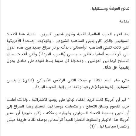
نتائج العولمۀ ومستقبلها .
مقدمۀ
بعد انتهاء الحرب العالمیۀ الثانیۀ وظهور قطبین کبیرین عالمیۀ هما الاتحاد
السوفیتی والذی کان یتبنى المذهب الشیوعی ، والولایات المتحدۀ الأمریکیۀ
التی کانت تتبنى المذهب الرأسمالی ، بدأت بوادر صراع جدید بین هذه الدول
على اثر تقسیم ألمانیا ، فظهر ما یسمى (بالحرب الباردۀ ) والتی أنتجت سباق
التسلح فیما بین الدولتین ، ومحاولۀ کل منهما بسط نفوذه على مناطق ودول
إقلیمیۀ اقل شأنا .
حتى جاء العام 1961 م حیث التقى الرئیس الأمریکی (کندی) والرئیس
السوفیتی (خروتشوف) فی فینا واتفقا على إنهاء الحرب الباردۀ .
” غیر أن أمریکا کانت ترید القضاء نهائیا على روسیا الاشتراکیۀ ، ولذلک أعلنت
حرب النجوم وسباق التسلح ، واستجابت روسیا لهذا السباق وهذا الصراع إلى
أن انتهى بسقوط الاتحاد السوفیتی وانهیاره وتفککه ، وکان طبیعیا أن تعتبر
أمریکا هذا الانهیار والسقوط انتصارا للمبدأ الرأسمالی بوصفه نظاما طریقۀ عیش
وانتصارا سیاسیا لها . “(1)