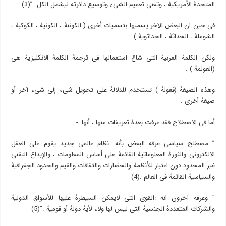
المتحدۀ الأمریکیۀ ، وتعنی تعمیم الشیء وتوسیع دائرته لیشمل الکل .”(3)
فی حین ان البعض الآخر یسمیها بتسمیات أخرى ( الکوننۀ ، الکونیۀ ، الکوکبۀ ،
الشوملۀ ، الحداثۀ ، الحداثویۀ ) .
ولکن الکلمۀ العربیۀ التی شاع استعمالها فی ترجمۀ الکلمۀ الانکلیزیۀ هی
(العولمۀ ) .
وهذه الصیغۀ (فعولۀ ) تستخدم للدلالۀ على تحویل شیء إلى شیء آخر أو
صیغۀ أخرى .
أما فی الاصطلاح فقد عرفت بعدۀ تعریفات منها ، أنها :-
” مصطلح سیاسی عرفه البعض بأنه :نظام عالمی جدید یقوم على العقل
الالکترونی والثورۀ المعلوماتیۀ القائمۀ على أساس المعلومات ، والإبداع التقنی
غیر المحدود دون اعتبار للأنظمۀ والحضارات والثقافات والقیم والحدود الجغرافیۀ
والسیاسیۀ القائمۀ فی العالم .(4)
” وعرفه آخرون انه :القوى التی لایمکن السیطرۀ علیها للأسواق الدولیۀ
والشرکات المتعددۀ الجنسیۀ التی لیس لها ولاء لأیۀ دولۀ أو قومیۀ .”(5)