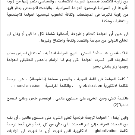
من زاویۀ الاقتصاد فیسمیها العولمۀ الاقتصادیۀ ، والسیاسی ینظر إلیها من زاویۀ
تأثیرها فی السیاسۀ فیسمیها العولمۀ السیاسیۀ ، والباحث الاجتماعی ینظر إلیها
من زاویۀ تأثیرها فی المجتمعات وثقافۀ الشعوب فیسمیها العولمۀ الاجتماعیۀ
والثقافیۀ ، وهکذا .
فی حین أن العولمۀ کنظام وأطروحۀ رأسمالیۀ شاملۀ لکل ما قیل أو یقال فی
الشأن الدولی من سیاسۀ واقتصاد وثقافۀ واجتماع وغیرها .
لذلک فنحن هنا سنأخذ المعنى اللغوی للعولمۀ لنبدأ به ، ثم ننتقل لنعرض بعض
التعاریف التی فسرت العولمۀ لکی یتم لنا الإلمام بالمعنى الحقیقی للعولمۀ
وفهمها ولو بشکل یسیر .
” کلمۀ العولمۀ فی اللغۀ العربیۀ ، والبعض سماها (بالشوملۀ) ، هی ترجمۀ
للکلمۀ الانکلیزیۀ globalization ، والکلمۀ الفرنسیۀ mondialisation .
فالکلمۀ تعنی وضع الشیء على مستوى عالمی ، اوتعمیم خاص وطنی لیصبح
عالمیا”(2)
وقیل أیضا : ” العولمۀ ترجمۀ فرنسیۀ تعنی الشیء على مستوى عالمی ، أی نقله
من المحدد المراقب إلى غیر المحدد الذی ینأى عن کل رقابۀ وهی أیضا ترجمۀ
لکلمۀ globalization الانکلیزیۀ التی ظهرت أول ما ظهرت فی الولایات