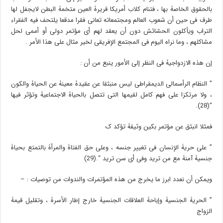
بالحقوق الخاصۀ بها ، فتنام کلاب أمریکا قریرۀ العین متخمۀ البطن لایجفل لها
طرف فی حین أن شعوب العالم ومجتمعاته تعانی فقرا مدقعا یلتحف فیه الفقراء
التراب ویأکلون الحشائش دون أن یعقد لهم أی مؤتمر دولی أو أممی لحل
مشاکلهم ، وما نراه الیوم فی المجتمع الإفریقی لخیر مثال على هذا الأمر .
إن هذه الازدواجیۀ فی النظر إلى الأمور ینبع من أن :
” النظام الرأسمالی الدیمقراطی لیس منبثقا عن عقیدۀ معینۀ عن الحیاۀ والکون
، ولا مرتکزا على فهم کامل لقیمها التی تتصل بالحیاۀ الاجتماعیۀ وتؤثر فیها
“(28).
فمثلا انبثق عن مؤتمر بکین وثیقۀ تؤکد ک
” على حریۀ الإنسان فی تغییر جنسه ، وعلى حق الفتاۀ والمرأۀ بالتمتع بحیاۀ
جنسیۀ آمنۀ مع من ترید وفی أی سن ترید “.(29)
ویمکن أن نعدد ابرز ما یخرج من هذه المؤتمرات والندوات من توصیات : –
” الحریۀ الجنسیۀ وإباحۀ العلاقات الجنسیۀ خارج إطار الأسرۀ ، وتقلیل قیمۀ
الزواج