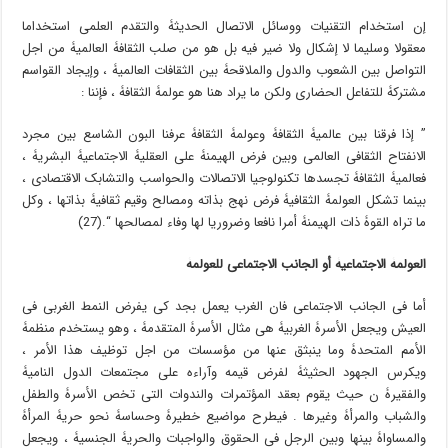
إن استخدام التقنیات ووسائل الاتصال الحدیثۀ والتقدم العلمی استخداما
معقولا وسلیما لا إشکال ولا ضیر فیه بل هو من صلب الثقافۀ العالمیۀ من اجل
التواصل بین الشعوب والدول والملاقحۀ بین الثقافات العالمیۀ ، وإیجاد القواسم
مشترکۀ للتفاعل الحضاری ولکن ما یراد هنا هو عولمۀ الثقافۀ ، فإننا :
” إذا فرقنا بین عالمیۀ الثقافۀ وعولمۀ الثقافۀ عرفنا البون الشاسع بین مجرد
الانفتاح الثقافی العالمی وبین فرض الهیمنۀ على العقلیۀ الاجتماعیۀ البشریۀ ،
فعالمیۀ الثقافۀ تجسدها تکنولوجیا الاتصالات والحواسب والتشابک الاقتصادی ،
بینما تشکل العولمۀ الثقافیۀ فرض نهج بذاته ومصالح وقیم ثقافیۀ بذاتها ، وکل
ما تراه القوۀ ذات الهیمنۀ أمرا نافعا وضروریا لها وفاء لمصالحها “.(27)
العولمۀ الاجتماعیۀ أو الجانب الاجتماعی للعولمۀ
أما فی الجانب الاجتماعی فان الغرب یعمل بجد کی یفرض النمط الغربی فی
العیش ویجعل الأسرۀ الغربیۀ هی مثال الأسرۀ المتقدمۀ ، وهو یستخدم منظمۀ
الأمم المتحدۀ وما ینبثق عنها من مؤسسات من اجل توظیف هذا الأمر ،
ویکرس الجهود الحثیثۀ لفرض قیمه وآراءه على مجتمعات الدول النامیۀ
والفقیرۀ ن حیث یقوم بعقد المؤتمرات والندوات التی تخص الأسرۀ والطفل
والشباب والمرأۀ وغیرها . فیطرح مواضیع خطیرۀ وحساسۀ نحو حریۀ المرأۀ
والمساواۀ بینها وبین الرجل فی الحقوق والواجبات والحریۀ الجنسیۀ ، ویجعل