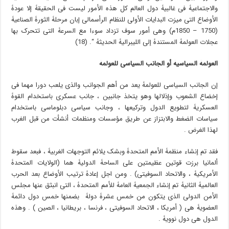
والاجتماعیۀ فی غالبیۀ دول العالم کل هذه الأمور لیست فی الحقیقۀ إلا عودۀ
الأوضاع التی میزت البدایات الأولى للنظام الرأسمالی إبان مرحلۀ الثورۀ الصناعیۀ
(1750 – 1850م) وهی أمور سوف تزداد سوءا مع السرعۀ التی تتحرک بها
عجلات العولمۀ المستندۀ إلى اللیبرالیۀ الحدیثۀ “. (18)
العولمۀ السیاسیۀ أو الجانب السیاسی للعولمۀ
إن الجانب السیاسی للعولمۀ یعد من أهم الجوانب والذی یلعب دورا مهما فی
إخضاع الشعوب وإذلالها وهو یتخذ جانبین ، جانب عسکری باستخدام القوۀ
العسکریۀ لتطویع الدول وترکیعها ، وجانب سیاسی دبلوماسی باستخدام
سیاسات الضغط والابتزاز عن طریق مؤسسات ومنظمات أنشأت من قبل الغرب
لهذا الغرض .
فقد تم إنشاء منظمۀ الأمم المتحدۀ وبشک یلائم التوجهات الغربیۀ ، فبعد سقوط
ألمانیا برزت قوتین عظیمتین على الساحۀ الدولیۀ هما (الولایات المتحدۀ
الأمریکیۀ ، والاتحاد السوفیتی) . ومن اجل إعادۀ ترتیب الأوضاع بعد الحرب
العالمیۀ الثانیۀ تم إنشاء الجمعیۀ العامۀ للأمم المتحدۀ ، التی انبثق عنها مجلس
الأمن الدولی الذی یتکون من خمس عشرۀ دولۀ بضمنها خمس دول دائمۀ
العضویۀ هی ( أمریکا ، الاتحاد السوفیتی ، فرنسا ، بریطانیا ، الصین ) . وهذه
الدول هی دول نوویۀ .