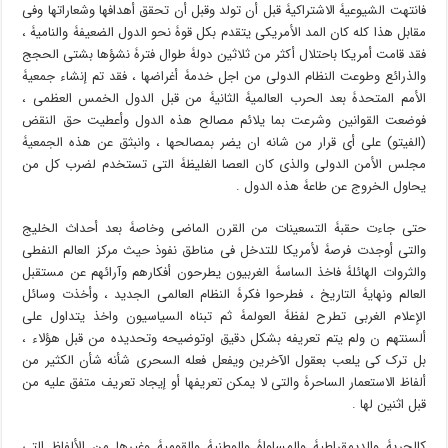
فانتهت الشیوعیۀ الاشتراکیۀ قبل أن تولد وقبل أن تحقق أهدافها وشعاراتها وفی
مقابل هذا کله کان المد الأمریکی یتقدم بکل قوۀ نحو الدول الضعیفۀ والنامیۀ ،
فقد قامت أمریکا باحتلال أکثر من ثلاثین دولۀ طوال فترۀ نشؤها بشتى الحجج
والذرائع وطوعت النظام الدولی من اجل خدمۀ أغراضها ، فقد تم إنشاء جمعیۀ
الأمم المتحدۀ بعد الحرب العالمیۀ الثانیۀ من قبل الدول الخمس العظمى ،
فوضعت القوانین وشرعت بما یلائم مصالح هذه الدول وأعطیت حق النقض
(الفیتو) على أی قرار من شانه ان یضر بمصالحها ، وانبثق عن هذه الجمعیۀ
مجلس الأمن الدولی والذی کان العصا الغلیظۀ التی تستخدم لضرب کل من
یحاول الخروج عن طاعۀ هذه الدول .
حتى جاءت حقبۀ التسعینات من القرن الماضی وخاصۀ بعد أحداث الخلیج
والتی أوجدت فرصۀ لأمریکا للتدخل فی مناطق نفوذ حیث مرکز العالم النفطی
والثروات الهائلۀ فاخذ الساسۀ الغربیون یطرحون أفکارهم وآرائهم عن مستقبل
العالم ونهایۀ التاریخ ، فطرحوا فکرۀ النظام العالمی الجدید ، وأخذت وسائل
الإعلام الغربی تطرح لفظۀ العولمۀ ثم تبناه السیاسیون واخذ یتداول على
ألسنتهم ن ولم یتم تعریفه بشکل دقیق اوتوضیحه وتحدیده من قبل هؤلاء ،
بل ترک کی یلعب بعقول الآخرین ویفعل فعله السحری شأنه شأن الکثیر من
ألفاظ الاستعمار الساحرۀ والتی لا یمکن تعریفها أو إیجاد تعریف متفق علیه من
قبل اثنین لها .
کالحریۀ والدیمقراطیۀ والمساواۀ والوطنیۀ والقومیۀ وغیرها من الألفاظ التی