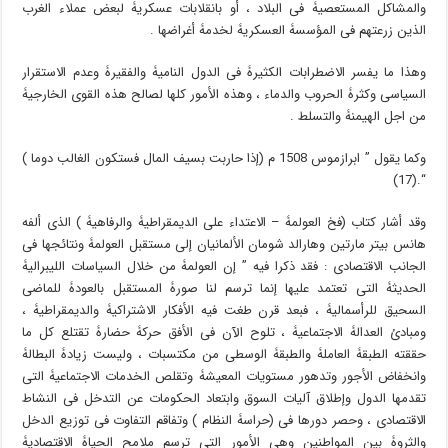
والمشاکل المستعصیۀ فی البلاد ، أو بانقلابات عسکریۀ لبعض عملاء الغرب
الذین زرعتهم فی المؤسسۀ العسکریۀ لخدمۀ أغراضها .
وهذا ما یفسر الاضطرابات الکثیرۀ فی الدول النامیۀ والفقیرۀ وعدم الاستقرار
السیاسی وکثرۀ الحروب والدماء ، وهذه الأمور کلها لصالح هذه القوى الخارجیۀ
من اجل الهیمنۀ والتسلط .
وکما یقول ” ابرازموس 1508 م (إذا حاربت بسیف المال فستکون الغالب دوما )
“.(17)
وقد أشار کتاب (فخ العولمۀ – الاعتداء على الدیمقراطیۀ والرفاهیۀ ) الذی ألفه
هانس بیتر مارتین وهارالد شومان الألمانیان إلى مستقبل العولمۀ ونتائجها فی
الجانب الاقتصادی : فقد ذکرا فیه ” إن العولمۀ من خلال السیاسات اللیبرالیۀ
الحدیثۀ التی تعتمد علیها إنما ترسم لنا صورۀ المستقبل بالعودۀ للماضی
السحیق للرأسمالیۀ ، فبعد قرن طغت فیه الأفکار الاشتراکیۀ والدیمقراطیۀ ،
ومبادئ العدالۀ الاجتماعیۀ ، تلوح الآن فی الأفق حرکۀ حضارۀ تقتلع کل ما
حققته الطبقۀ العاملۀ والطبقۀ الوسطى من مکتسبات ، ولیست زیادۀ البطالۀ
وانخفاض الأجور وتدهور مستویات المعیشۀ وتقلص الخدمات الاجتماعیۀ التی
تقدمها الدول وإطلاق آلیات السوق وابتعاد الحکومات عن التدخل فی النشاط
الاقتصادی ، وحصر دورها فی (حراسۀ النظام ) وتفاقم التفاوت فی توزیع الدخل
والثروۀ بین المواطنین وهی الأمور التی ترسم ملامح الحیاۀ الاقتصادیۀ