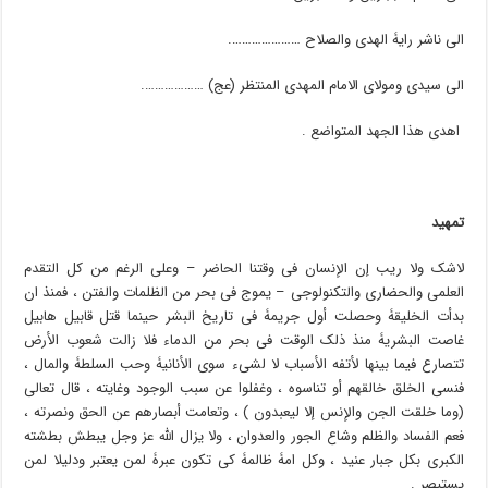
الى ناشر رایۀ الهدى والصلاح ………………….
الى سیدی ومولای الامام المهدی المنتظر (عج) ……………….
اهدی هذا الجهد المتواضع .
تمهید
لاشک ولا ریب إن الإنسان فی وقتنا الحاضر – وعلى الرغم من کل التقدم
العلمی والحضاری والتکنولوجی – یموج فی بحر من الظلمات والفتن ، فمنذ ان
بدأت الخلیقۀ وحصلت أول جریمۀ فی تاریخ البشر حینما قتل قابیل هابیل
غاصت البشریۀ منذ ذلک الوقت فی بحر من الدماء فلا زالت شعوب الأرض
تتصارع فیما بینها لأتفه الأسباب لا لشیء سوى الأنانیۀ وحب السلطۀ والمال ،
فنسی الخلق خالقهم أو تناسوه ، وغفلوا عن سبب الوجود وغایته ، قال تعالى
(وما خلقت الجن والإنس إلا لیعبدون ) ، وتعامت أبصارهم عن الحق ونصرته ،
فعم الفساد والظلم وشاع الجور والعدوان ، ولا یزال الله عز وجل یبطش بطشته
الکبرى بکل جبار عنید ، وکل امۀ ظالمۀ کی تکون عبرۀ لمن یعتبر ودلیلا لمن
یستبصر .