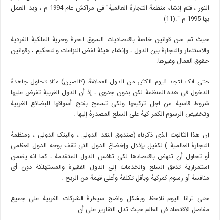
النور ، فتم إنشاء منظمۀ التجارۀ العالمیۀ” فی مراکش عام 1994 م ، وبدا العمل
بها 1995 م “.(11)
حیث تم سن قوانین خاصۀ باقتصادیات السوق الحرۀ وحریۀ الملکیۀ الفردیۀ
والاستثمار والتجارۀ بین الدول ، وإنشاء هیئۀ لفض النزاعات والتحکیم ، وقوانین
حقوق العمال وغیرها.
حتى انک لتجد الیوم الکثیر من الدول العملاقۀ (کالصین) مثلا تحاول جاهدۀ
الدخول فی هذه المنظمۀ لکن بدون جدوى ، إذ أن الدول الغربیۀ تفرض علیها
شروط قاسیۀ من اجل ترکیعها ولکی تسمح بفتح أسواقها للبضائع الغربیۀ
وتخفیض الرسوم الکمر کیۀ على السلع المصدرۀ إلیها .
إن هذا الثالوث الذی ذکرناه (صندوق النقد الدولی ، والبنک الدولی ، ومنظمۀ
التجارۀ العالمیۀ ) لکفیل بإذلال وإخضاع الدول التی تقف بوجه الدول العظمى
أو تحاول أن تنهض باقتصادها لکی تنافس الدول المتقدمۀ ، کما انه یضمن
استمراریۀ تدفق السلع والخدمات إلى الدول الفقیرۀ والمستهلکۀ دون أی
منافسۀ أو رسوم کمرکیۀ وبأقل تکلفۀ وأعلى قیمۀ من الربح .
حتى ترانا الیوم نلاحظ وبشکل واضح سیطرۀ الشرکات الغربیۀ على جمیع
مفاصل الاقتصاد فی العالم حیث تدل التقاریر على أن :