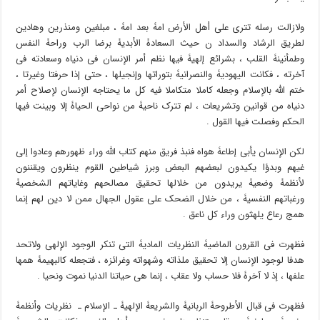
ولازالت رسله تترى على أهل الأرض امۀ بعد امۀ ، مبلغین ومنذرین وهادین
لطریق الرشاد والسداد ن حیث السعادۀ الأبدیۀ برضا الرب وراحۀ النفس
وطمأنینۀ القلب ، بشرائع إلهیۀ فیها نظم أمر الإنسان فی دنیاه وسعادته فی
آخرته ، فکانت الیهودیۀ والنصرانیۀ بتوراتها وإنجیلها ، حتى إذا حرفتا وغیرتا ،
ختم الله بالإسلام وجعله کاملا متکاملا فیه کل ما یحتاجه الإنسان لإصلاح أمر
دنیاه من قوانین وتشریعات ، لم تترک ناحیۀ من نواحی الحیاۀ إلا وبینت فیها
الحکم وفصلت فیها القول .
لکن الإنسان یأبى إطاعۀ هواه فنبذ فریق منهم کتاب الله وراء ظهورهم وعادوا إلى
غیهم وبدؤا یکیدون لبعضهم البعض وبرز شیاطین القوم ینظرون ویقننون
لأنظمۀ وضعیۀ یریدون من خلالها تحقیق مصالحهم وغایاتهم الشخصیۀ
ورغباتهم النفسیۀ ، من خلال الضحک على عقول الجهال ممن لا دین لهم إنما
همج رعاع یلهثون وراء کل ناعق .
فظهرت فی القرون الماضیۀ النظریات المادیۀ التی تنکر الوجود الإلهی ولاتحد
هدفا لوجود الإنسان إلا تحقیق ملذاته وشهواته وغرائزه ، فتجعله کالبهیمۀ همها
علفها ، إذ لا آخرۀ فلا حساب ولا عقاب ، إنما هی حیاتنا الدنیا نموت ونحیا .
فظهرت فی قبال الأطروحۀ الربانیۀ والشریعۀ الإلهیۀ ـ الإسلام ـ نظریات وأنظمۀ