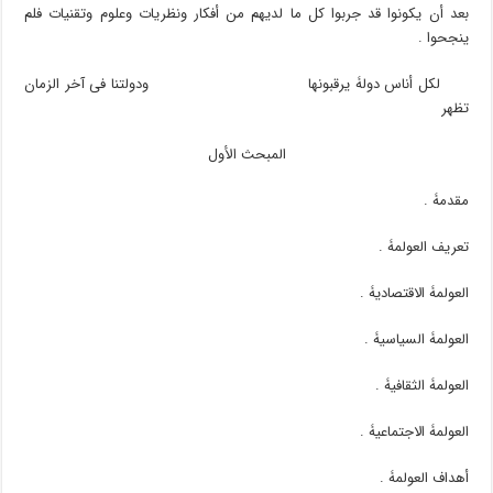
بعد أن یکونوا قد جربوا کل ما لدیهم من أفکار ونظریات وعلوم وتقنیات فلم
ینجحوا .
لکل أناس دولۀ یرقبونها ودولتنا فی آخر الزمان
تظهر
المبحث الأول
مقدمۀ .
تعریف العولمۀ .
العولمۀ الاقتصادیۀ .
العولمۀ السیاسیۀ .
العولمۀ الثقافیۀ .
العولمۀ الاجتماعیۀ .
أهداف العولمۀ .