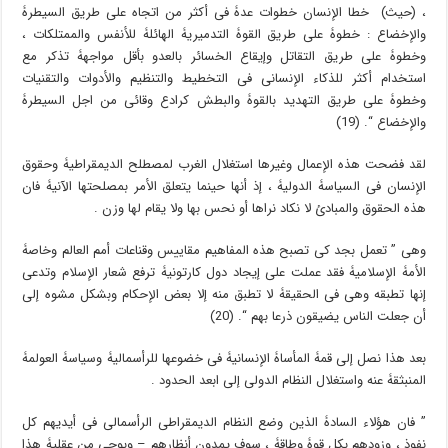
، (حیث) خطا الإنسان خطوات عدۀ فی أکثر من اتجاه على طریق السیطرۀ
والإخضاع : خطوۀ على طریق القوۀ التدمیریۀ الهائلۀ للأنفس والممتلکات ،
وخطوۀ على طریق التقاتل وإیقاع الخسائر بالعدو بأقل مواجهۀ تذکر مع
استخدام أکثر للذکاء الإنسانی فی التخطیط والتنظیم والأدوات والتقنیات
وخطوۀ على طریق التهدید بالقوۀ والبطش کرادع وقائی من اجل السیطرۀ
والإخضاع “. (19)
لقد فضحت هذه الإعمال وغیرها استغلال الغرب لمصطلح الدیمقراطیۀ وحقوق
الإنسان فی السیاسۀ الدولیۀ ، إذ أنها حینما یتعلق الأمر بمصلحتها الآنیۀ فان
هذه الحقوق والمبادئ لا نکاد نراها أو نحس بها ولا یقام لها وزن .
وهی ” تعمل بجد کی تصبح هذه المفاهیم مقاییس وقناعات أمم العالم وخاصۀ
الأمۀ الإسلامیۀ فقد عملت على إیجاد دول کارتونیۀ ترفع شعار الإسلام وتدعی
إنها تطبقه وهی فی الحقیقۀ لا تطبق منه إلا بعض الإحکام وبشکل مشوه إلى
أن جعلت الناس یضیقون ذرعا بهم “. (20)
بعد هذا نصل إلى قمۀ المأساۀ الإنسانیۀ فی خضوعها للرأسمالیۀ وسیاسۀ العولمۀ
المنبثقۀ عنه واستغلال النظام الدولی إلى ابعد الحدود .
” فان هؤلاء السادۀ الذین وضع النظام الدیمقراطی الرأسمالی فی أیدیهم کل
نفوذ ، وزودهم بکل قوۀ وطاقۀ ، سوف یمدون أنظارهم – وبوحی من عقلیۀ هذا