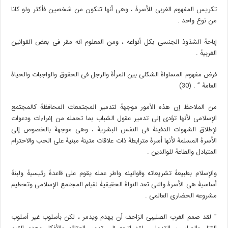
تکریس المفهوم الغربی للأسرۀ ، وهی أنها تتکون من شخصین فأکثر ولو کانا
من نوع واحد .
إباحۀ الشذوذ الجنسی بکل أنواعه ، ومن المعلوم انه مقر فی بعض القوانین
الغربیۀ .
فرض مفهوم المساواۀ الشکلی بین المرأۀ والرجل فی الحقوق والواجبات والحیاۀ
العامۀ ” . (30)
من الملاحظ إن هذه الأمور موجهۀ لتدمیر المجتمعات المحافظۀ کالمجتمع
الإسلامی لأنها تؤدی إلى تدمیر عقول الشباب بما تحمله من إغراءات ودعوات
لإطلاق الشهوات الدفینۀ فی النفس البشریۀ ، وهی موجهۀ بالخصوص إلى
الأسرۀ المسلمۀ لأنها أسرۀ مترابطۀ ذات علاقات متینۀ مبنیۀ على الحب والاحترام
المتبادل والطاعۀ للوالدین .
والإسلام بطبیعۀ تشریعاته وقوانینه واطر عمله یقوم على قاعدۀ رئیسیۀ ولبنۀ
أساسیۀ هی الأسرۀ والتی تعد النواۀ الحقیقیۀ لقیام المجتمع الإسلامی وتحطیم
مشروعه الحضاری العالمی .
” لقد صمم الغرب الصلیبی الزاحف أن یهدم ویدمر ، لکن بأسلوب غیر أسلوب