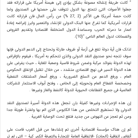
” کانت طریقۀ إنشائه مصوغۀ بشکل یؤدی إلى هیمنۀ أمریکا على قراراته فقد
جعلوا الأصوات التی تتمتع بها الدول تتوقف على حصتها فی الصندوق ولما
کانت حصۀ أمریکا هی الأکبر (2 ,27 %) من رأس المال فان قراراته کانت
قرارات أمریکیۀ کما تفرع عنها البنک الدولی للإنشاء والتعمیر وابرز إغراضه إعادۀ
اعمار ما دمرته الحرب ومساعدۀ الدول المتخلفۀ اقتصادیا وتقدیم القروض
والضمانات لدول العالم النامی “(10).
لذلک فان أیۀ دولۀ تقع فی أزمۀ أو ظروف طارئۀ وتحتاج إلى الدعم الدولی فإنها
سوف تتجه نحو صندوق النقد الدولی والذی تتحکم به أمریکا ، فیقوم بالإقراض
لهذه الدولۀ بفوائد مرکبۀ وضمن شروط قاسیۀ وصعبۀ للغایۀ ، حیث یفرض على
هذه الدولۀ السیر فی نهج اقتصادی متشدد ، من خلال تقلیل الإنفاق الحکومی
العام ، ورفع الدعم عن السلع الضروریۀ ، ورفع أسعار المشتقات النفطیۀ
وخصخصۀ القطاع العام وتحویله إلى الخاص ، وفتح أبواب الاستثمار للشرکات
العالمیۀ فی جمیع القطاعات الحیویۀ للدولۀ کالنفط والغاز وغیرها .
إن هذه الإجراءات وغیرها کفیلۀ بان تجعل هذه الدولۀ أسیرۀ لصندوق النقد
الدولی ولا تستطیع التخلص من هذا الکابوس الذی الم بها ولفترۀ طویلۀ جدا
ومن ثم تعجز عن النهوض من جدید فتقع تحت الوصایۀ الغربیۀ .
ثم إن هناک مؤسسۀ اقتصادیۀ أخرى تم إنشاءها من قبل الغرب قامت على
أنقاض اتفاقیۀ (الجات) -الاتفاقیۀ العامۀ للتجارۀ والتعرفۀ الکمر کیۀ – التی لم تر