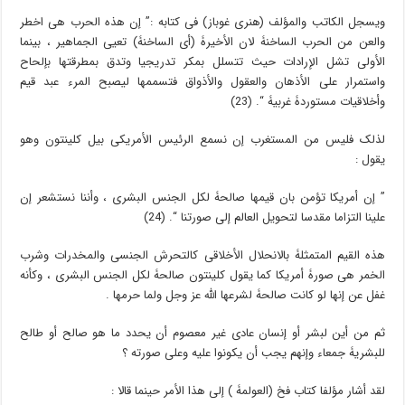
ویسجل الکاتب والمؤلف (هنری غوباز) فی کتابه :” إن هذه الحرب هی اخطر
والعن من الحرب الساخنۀ لان الأخیرۀ (أی الساخنۀ) تعیی الجماهیر ، بینما
الأولى تشل الإرادات حیث تتسلل بمکر تدریجیا وتدق بمطرقتها بإلحاح
واستمرار على الأذهان والعقول والأذواق فتسممها لیصبح المرء عبد قیم
وأخلاقیات مستوردۀ غربیۀ “. (23)
لذلک فلیس من المستغرب إن نسمع الرئیس الأمریکی بیل کلینتون وهو
یقول :
” إن أمریکا تؤمن بان قیمها صالحۀ لکل الجنس البشری ، وأننا نستشعر إن
علینا التزاما مقدسا لتحویل العالم إلى صورتنا “. (24)
هذه القیم المتمثلۀ بالانحلال الأخلاقی کالتحرش الجنسی والمخدرات وشرب
الخمر هی صورۀ أمریکا کما یقول کلینتون صالحۀ لکل الجنس البشری ، وکأنه
غفل عن إنها لو کانت صالحۀ لشرعها الله عز وجل ولما حرمها .
ثم من أین لبشر أو إنسان عادی غیر معصوم أن یحدد ما هو صالح أو طالح
للبشریۀ جمعاء وإنهم یجب أن یکونوا علیه وعلى صورته ؟
لقد أشار مؤلفا کتاب فخ (العولمۀ ) إلى هذا الأمر حینما قالا :