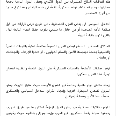
عقد اتفاقیات الدفاع المشترک بین الدول الکبرى وبعض الدول النامیۀ بحجۀ
حمایتها ، ومن ثم إنشاء قواعد عسکریۀ دائمۀ فی هذه البلدان وهذا نوع جدید
من أنواع الاستعمار .
التدخل السیاسی فی بعض الدول المضطربۀ ، عن طریق فرض قرارات من قبل
منظمۀ الأمم المتحدۀ أو من خلال ما یسمى بقوات حفظ النظام التابعۀ لها ،
والتی تکون بقیادۀ غربیۀ .
الاحتلال العسکری المباشر لبعض الدول الضعیفۀ وخاصۀ الغنیۀ بالثروات النفطیۀ
والطبیعیۀ بحجۀ تهدیدها للأمن والسلم الدولیین ، أو دعمها للإرهاب والجماعات
الإرهابیۀ .
فرض صفقات الأسلحۀ والمعدات العسکریۀ على الدول النامیۀ والفقیرۀ لضمان
تبعیۀ هذه الدول عسکریا .
إیجاد مناطق توتر عالمیۀ وخاصۀ فی الشرق الأوسط حیث منابع الثروات ومنها
البترول لضمان السیطرۀ الغربیۀ وإیجاد الذرائع للتدخل السیاسی والعسکری
بحجۀ بسط الأمن وحمایۀ إسرائیل .
القیام بانقلابات عسکریۀ فی بعض الدول لزعزعۀ استقرارها عن طریق تدریب
وتجنید ضباط وقادۀ عسکریین فی الغرب وإرسالهم إلى بلدانهم حیث یکونون