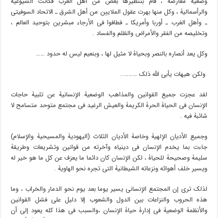
وضعیۀ معارضۀ ، قام بتنظیرها بعض من أهل الغرب فکانت الشیوعیۀ
والرأسمالیۀ ، وکل منها بهرت عقول الملایین من أهل الشرق ـ الاتحاد السوفیتی
ـ وأهل الغرب ـ أوربا وأمریکا ـ فطافوا فی الأرجاء مبشرین بتوحید العالم ،
وتخلیصه من الفقر والأمراض والظلم والفساد .
وکل یعد أنصاره بالنصر وبحیاۀ لا مثیل لها ، وبنعیم لیس له حدود ……
ولکن هیهات یأبى الله ذلک ………..
لقد عجزت جمیع القوانین والمذاهب الوضعیۀ الإنسانیۀ عن تلبیۀ حاجات
الإنسان فی الحیاۀ الحرۀ الکریمۀ والعیش الرغید فی مجتمع متوحد متسامح لا
شائبۀ فیه .
وجمیع الأدیان الإلهیۀ وخاصۀ الأدیان الثلاث (الیهودیۀ والمسیحیۀ والإسلام)
جاءت بما یخدم الإنسان فی دینیاه وآخرته من قوانین وتشریعات وطریقۀ
سلیمۀ وصحیحۀ للحیاۀ ، لکن الإنسان کان دائما ما یعزف عن کل ما هو خیر له
ویسیر خلف أهوائه ونزعاته الشیطانیۀ التی تجره نحو الهاویۀ .
لذلک ترى إن المجتمع الإنسانی یسیر یوما بعد یوم نحو الدمار والخراب ، وما
هذه الحروب والنزاعات بین الدول والشعوب إلا دلیل على فشل القوانین
والأنظمۀ الوضعیۀ فی إدارۀ حیاۀ الإنسان ،والسبب فی هذا کله یعود إلى أن