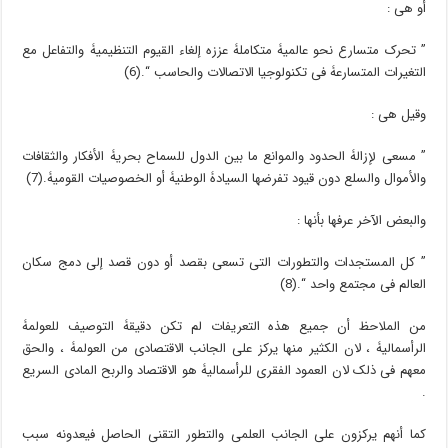
أو هی :
” تحرک متسارع نحو عالمیۀ متکاملۀ عززه إلغاء القیوم التنظیمیۀ والتفاعل مع
التغیرات المتسارعۀ فی تکنولوجیا الاتصالات والحاسب “.(6)
وقیل هی :
” مسعى لإزالۀ الحدود والموانع ما بین الدول للسماح بحریۀ الأفکار والثقافات
والأموال والسلع دون قیود تفرضها السیادۀ الوطنیۀ أو الخصوصیات القومیۀ.(7)
والبعض الآخر عرفها بأنها :
” کل المستجدات والتطورات التی تسعى بقصد أو دون قصد إلى دمج سکان
العالم فی مجتمع واحد “.(8)
من الملاحظ أن جمیع هذه التعریفات لم تکن دقیقۀ التوصیف للعولمۀ
الرأسمالیۀ ، لان الکثیر منها یرکز على الجانب الاقتصادی من العولمۀ ، والحق
معهم فی ذلک لان العمود الفقری للرأسمالیۀ هو الاقتصاد والربح المادی السریع
.
کما أنهم یرکزون على الجانب العلمی والتطور التقنی الحاصل فیعدونه سبب