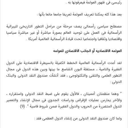
رئیسی فی ظهور العولمۀ فیعرفونها به .
بعد هذا کله یمکننا تعریف العولمۀ تعریفا جامعا مانعا بأنها :
مصطلح سیاسی رأسمالی یصف مرحلۀ من مراحل التطور التاریخی للیبرالیۀ
الرأسمالیۀ فی العمل على توحید العالم بصورۀ مباشرۀ أو غیر مباشرۀ سیاسیا
واقتصادیا وثقافیا واجتماعیا تحت قیادۀ الرأسمالیۀ العالمیۀ أمریکا .
العولمۀ الاقتصادیۀ أو الجانب الاقتصادی للعولمۀ
لقد أعدت الرأسمالیۀ العالمیۀ الخطط الکفیلۀ بالسیطرۀ الاقتصادیۀ على الدول
الفقیرۀ والنامیۀ ، مستغلۀ البون الشاسع ما بینها وبین هذه الدول فی مجال
التطور العلمی والتقنی والتکنولوجی ، فقد أنشأت صندوق النقد الدولی والبنک
الدولی :
” وهما منظمتان أممیتان ، فالأول یقوم على ضبط النقد الدولی واستقراره ،
والآخر یمارس عملیات الإقراض ودراسات الجدوى فی مجال الإنشاء والتعمیر
للدول المتضررۀ من الحروب والدول الفقیرۀ ضمن شروط قاسیۀ “. (9)
ولما کان صندوق النقد الدولی من إنشاء الدول العظمى فقد :