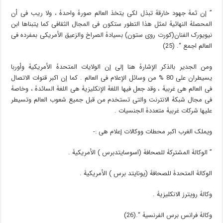
” إن ثمۀ جهود خارقۀ تبذل لکی یتخذ العالم صورۀ واحدۀ ، ولا ریب فی أن
المحصلۀ النهائیۀ لمثل هذا التطور ستکون فی المجال الثقافی کما یتبناها ابن
نیویورک الفنان(کورت روی ستون) بسیادۀ الصراخ والزعیق الأمریکی بمفرده فی
العالم اجمع “. (25)
ومن الجدیر بالذکر الإشارۀ هنا إلى إن الولایات المتحدۀ الأمریکیۀ وأوربا
یسیطران على 80 % من وسائل الإعلام فی العالم . کما إن اکبر قنوات الاتصال
فی العالم هی غربیۀ ، وقد جعل فیها اللغۀ الإنکلیزیۀ هی اللغۀ السائدۀ ، وخاصۀ
فی مجال شبکۀ الانترنت والتی تستخدم من قبل جمیع شعوب العالم وتسیطر
علیها شرکات غربیۀ متعددۀ الجنسیات .
ویملک الغرب اکبر محطات ووکالات إعلام هی :-
” الوکالۀ المشترکۀ للصحافۀ (اسوسایتدبرس ) الأمریکیۀ .
الوکالۀ المتحدۀ للصحافۀ (یونایتد برس ) الأمریکیۀ .
وکالۀ رویترز الانکلیزیۀ .
وکالۀ فرانس برس الفرنسیۀ “.(26)