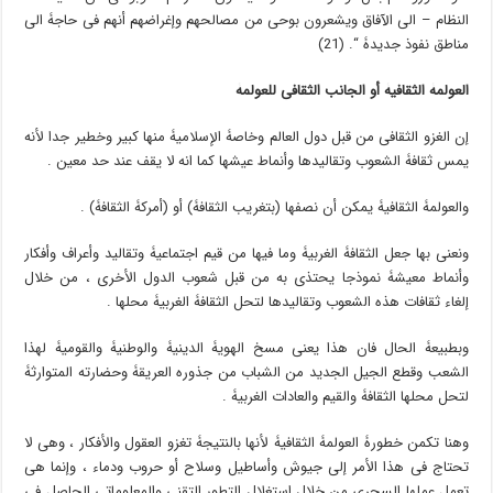
النظام – الى الآفاق ویشعرون بوحی من مصالحهم وإغراضهم أنهم فی حاجۀ الى
مناطق نفوذ جدیدۀ “. (21)
العولمۀ الثقافیۀ أو الجانب الثقافی للعولمۀ
إن الغزو الثقافی من قبل دول العالم وخاصۀ الإسلامیۀ منها کبیر وخطیر جدا لأنه
یمس ثقافۀ الشعوب وتقالیدها وأنماط عیشها کما انه لا یقف عند حد معین .
والعولمۀ الثقافیۀ یمکن أن نصفها (بتغریب الثقافۀ) أو (أمرکۀ الثقافۀ) .
ونعنی بها جعل الثقافۀ الغربیۀ وما فیها من قیم اجتماعیۀ وتقالید وأعراف وأفکار
وأنماط معیشۀ نموذجا یحتذى به من قبل شعوب الدول الأخرى ، من خلال
إلغاء ثقافات هذه الشعوب وتقالیدها لتحل الثقافۀ الغربیۀ محلها .
وبطبیعۀ الحال فان هذا یعنی مسخ الهویۀ الدینیۀ والوطنیۀ والقومیۀ لهذا
الشعب وقطع الجیل الجدید من الشباب من جذوره العریقۀ وحضارته المتوارثۀ
لتحل محلها الثقافۀ والقیم والعادات الغربیۀ .
وهنا تکمن خطورۀ العولمۀ الثقافیۀ لأنها بالنتیجۀ تغزو العقول والأفکار ، وهی لا
تحتاج فی هذا الأمر إلى جیوش وأساطیل وسلاح أو حروب ودماء ، وإنما هی
تعمل عملها السحری من خلال استغلال التطور التقنی والمعلوماتی الحاصل فی