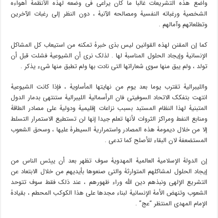
واضع هذه التشریعات غالبا ما کان یراعی فی وضعه لهذه الأنظمۀ أهواءه
الشخصیۀ ورغباته النفسیۀ ومصالحه الآنیۀ ، دون النظر إلى رغبات الآخرین
وتطلعاتهم وآمالهم .
کما إن المقنن لهذه القوانین لیس بذی خبرۀ تمکنه من استیعاب کل المشاکل
الإنسانیۀ وإیجاد الحلول المناسبۀ لها . لذلک نرى أن الشیوعیۀ فشلت قبل أن
تولد ، ولم یبق منها سوى شعاراتها التی نادت بها ولم تطبق منها شیء یذکر .
واللیبرالیۀ تقترب یوما بعد یوم من نهایتها المأساویۀ ، فإذا کانت الشیوعیۀ
انتهت بتفکک الاتحاد السوفیتی فان الرأسمالیۀ اللیبرالیۀ ستنتهی بدمار الدول
المتبنیۀ لهذا النظام المستبد بسبب نزاعات إقلیمیۀ ودولیۀ على مصادر الطاقۀ
ومنابع النفط ومراکز الثروات لأنها تعلم جیدا إنها لن تستطیع الاستمرار التسلط
إلا من خلال دیمومۀ هذه المصادر واستمراریۀ السیطرۀ علیها ، وسحق الشعوب
المستضعفۀ لان البقاء للأصلح کما تدعی .
إن الدولۀ الإسلامیۀ العالمیۀ المهدویۀ سوف تظهر بعد أن ییئس الناس من
إیجاد الحلول لمشاکلهم المتوارثۀ والتی صنعوها بأیدیهم من خلال الابتعاد عن
التشریع الإلهی ونبذهم دین الله وراء ظهورهم ، عند ذلک فقط سوف تتوحد
الشعوب وتنهض الأمۀ الإنسانیۀ لبناء مجدها على هذا الکوکب المحطم ، بقیادۀ
الإمام المهدی المنتظر “عج” .