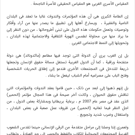
المقیاس الأسری الغربی هو المقیاس الحقیقی للأسرۀ الناجحۀ .
إن الطامۀ الکبرى هی أن هذه المؤتمرات والندوات غالبا ما تعقد فی البلدان
النامیۀ والفقیرۀ ، ویسارع أهلها إلى تطبیق ما یصدر عنها من آراء وأفکار
وتوصیات وتعمل حکومات هذه الدول على تبنی أطروحاتها ، من دون النظر إلى
ما یراد منها من محاولۀ لطمس الهویۀ الثقافیۀ والاجتماعیۀ لهذه البلدان ،
وتحویلها إلى النمط الاجتماعی الغربی .
بل إن الغرب یرى أن الدولۀ التی توجد فیها مطاعم (ماکدونالد) هی دولۀ
متفتحۀ وراقیۀ ، کما أن الدول الغربیۀ تستغل مسالۀ حقوق الإنسان وتجعلها
ذریعۀ للتدخل فی المجتمعات الأخرى فتدعو إلى إطلاق الحریات الشخصیۀ
وفتح الباب على مصراعیه أمام الشباب لیفعل ما یشاء .
بل إنهم ذهبوا إلى ابعد من ذلک ، حین قاموا بعقد الندوات والمؤتمرات التی
تناقش حقوق الحیوان ، وکانت آخر صیحۀ فی هذا المجال مؤتمر (الحمیر)
الذی عقد فی مصر عام 2007 م ، برعایۀ بریطانیا وبمشارکۀ بعض الدول ، من
اجل النظر فیما تعانیه (الحمیر) من ظروف عمل صعبۀ فی بعض البلدان ،
واستغلال وضرب شدید وتجویع .
ولعمری إننا وصلنا إلى مراحل متقدمۀ من الرقی الإنسانی حینما تقدس الشعوب
الغربیۀ المجتمعات الحیوانیۀ للکلاب والقطط والحمیر إلى حد العبادۀ ، وتطالب