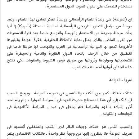
تستخدم للضحک على عقول شعوب الدول المستعمرۀ .
ان (العولمۀ) هی ولیدۀ النظام الرأسمالی وولیدۀ الفکر المادی لهذا النظام ، وتعد
مرحلۀ من مراحل التطور التاریخی للرأسمالیۀ العالمیۀ المتمثلۀ (بأمریکا) إذ أنها
بدأت مرحلۀ جدیدۀ من الاستعمار والهیمنۀ والتوسع خاصۀ بعد فترۀ التسعینات
من القرن الماضی والذی یمثل بدایۀ الانطلاقۀ الحقیقیۀ لفکرۀ العولمۀ وتبلورها
کأطروحۀ تدعو لها اللبرالیۀ الرأسمالیۀ فی الغرب وانتهجت لها طریقا خاصا فی
التطبیق من خلال الزحف باتجاه الدول الفقیرۀ والنامیۀ والسیطرۀ على
اقتصادیاتها ومواردها وثرواتها عن طریق فرض الشروط والعقوبات لکی تفتح
هذه البلدان أبوابها أمام منتجات الغرب .
تعریف العولمۀ
هناک اختلاف کبیر بین الکتاب والمثقفین فی تعریف العولمۀ ، ویرجع السبب
فی ذلک إلى أن هذا المصطلح حدیث العهد فی السیاسۀ الدولیۀ ، ولم یتم لحد
ألان إشباعه بالفهم والدراسۀ فلم یدخل فی میدان الدراسۀ الأکادیمیۀ فی
الجامعات والکلیات .
والسبب الثانی هو اختلاف وجهات النظر لدى الکتاب والمثقفین أنفسهم فی
تعریف العولمۀ فلا ینظرون إلیها من وجهۀ نظر واحدۀ ، فالکاتب الاقتصادی ینظر