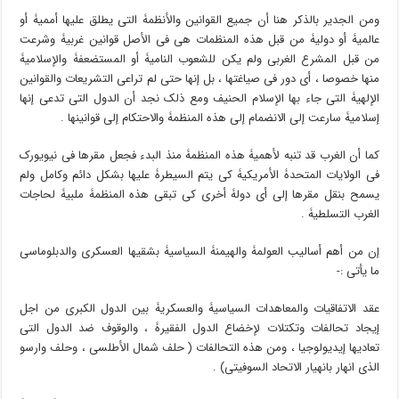
ومن الجدیر بالذکر هنا أن جمیع القوانین والأنظمۀ التی یطلق علیها أممیۀ أو
عالمیۀ أو دولیۀ من قبل هذه المنظمات هی فی الأصل قوانین غربیۀ وشرعت
من قبل المشرع الغربی ولم یکن للشعوب النامیۀ أو المستضعفۀ والإسلامیۀ
منها خصوصا ، أی دور فی صیاغتها ، بل إنها حتى لم تراعی التشریعات والقوانین
الإلهیۀ التی جاء بها الإسلام الحنیف ومع ذلک نجد أن الدول التی تدعی إنها
إسلامیۀ سارعت إلى الانضمام إلى هذه المنظمۀ والاحتکام إلى قوانینها .
کما أن الغرب قد تنبه لأهمیۀ هذه المنظمۀ منذ البدء فجعل مقرها فی نیویورک
فی الولایات المتحدۀ الأمریکیۀ کی یتم السیطرۀ علیها بشکل دائم وکامل ولم
یسمح بنقل مقرها إلى أی دولۀ أخرى کی تبقى هذه المنظمۀ ملبیۀ لحاجات
الغرب التسلطیۀ .
إن من أهم أسالیب العولمۀ والهیمنۀ السیاسیۀ بشقیها العسکری والدبلوماسی
ما یأتی :-
عقد الاتفاقیات والمعاهدات السیاسیۀ والعسکریۀ بین الدول الکبرى من اجل
إیجاد تحالفات وتکتلات لإخضاع الدول الفقیرۀ ، والوقوف ضد الدول التی
تعادیها إیدیولوجیا ، ومن هذه التحالفات ( حلف شمال الأطلسی ، وحلف وارسو
الذی انهار بانهیار الاتحاد السوفیتی) .