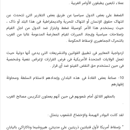
عملاء تابعین یطبقون الأوامر الغربیۀ .
الضغط على بعض الدول سیاسیا عن طریق بعض التقاریر التی تتحدث عن
انتهاک حقوق الإنسان أو انتهاک للحریۀ والدیمقراطیۀ فی هذا البلد أو ذاک ،
حیث یستخدم هذا الأمر کوسیلۀ ضغط وابتزاز ضد الدول من اجل القیام
بإصلاحات سیاسیۀ وإیجاد المبررات لقیام المعارضۀ المدعومۀ غالبا من الغرب
بالتحرک الجماهیری لإسقاط الحکومۀ .
ازدواجیۀ المعاییر فی تطبیق القوانین والتشریعات التی یدعى أنها دولیۀ حیث
تعمل الولایات المتحدۀ الأمریکیۀ فی فرض القرارات لإغراض نفعیۀ وشخصیۀ
فی حین تستخدم حق النقض الفیتو ضد أی قرار .
10- صناعۀ بعض القادۀ فی هذه البلدان وإعدادهم لاستلام السلطۀ ومحاولۀ
إظهارهم
بالمظهر اللائق أمام شعوبهم فی حین أنهم یعملون لتکریس مصالح الغرب
.
لقد کانت البوادر الهیمنۀ والإخضاع للشعوب یتمثل :
” بإسقاط أمریکا لأول قنبلتین ذریتین على مدینتی هیروشیما وناکازاکی بالیابان