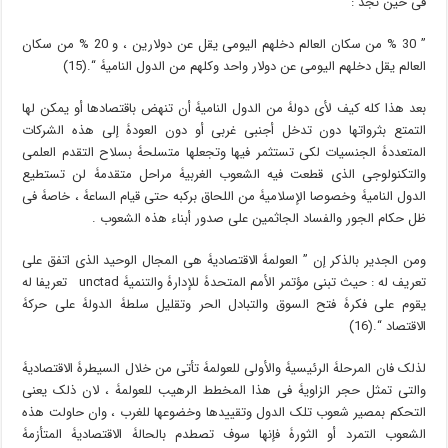
فی حین نجد :
” 30 % من سکان العالم دخلهم الیومی یقل عن دولارین ، و 20 % من سکان
العالم یقل دخلهم الیومی عن دولار واحد وکلهم من الدول النامیۀ “.(15)
بعد هذا کله کیف لأی دولۀ من الدول النامیۀ أن تنهض باقتصادها أو یمکن لها
التمتع بثرواتها دون تدخل أجنبی غربی أو دون العودۀ إلى هذه الشرکات
المتعددۀ الجنسیات لکی تستثمر فیها وتجعلها متسلحۀ بسلاح التقدم العلمی
والتکنولوجی الذی قطعت فیه الشعوب الغربیۀ مراحل متقدمۀ لن تستطیع
الدول النامیۀ وخصوصا الإسلامیۀ من اللحاق برکبه حتى قیام الساعۀ ، خاصۀ فی
ظل حکام الجور والفساد الجاثمین على صدور أبناء هذه الشعوب .
ومن الجدیر بالذکر إن ” العولمۀ الاقتصادیۀ هی المجال الوحید الذی اتفق على
تعریف له : حیث تبنى مؤتمر الأمم المتحدۀ للإدارۀ والتنمیۀ unctad تعریفا له
یقوم على فکرۀ فتح السوق والتبادل الحر وتقلیل سلطۀ الدولۀ على حرکۀ
الاقتصاد “.(16)
لذلک فان المرحلۀ الرئیسیۀ والأولى للعولمۀ تأتی من خلال السیطرۀ الاقتصادیۀ
والتی تمثل حجر الزاویۀ فی هذا المخطط الرهیب للعولمۀ ، لان ذلک یعنی
التحکم بمصیر شعوب تلک الدول وتقییدها وخضوعها للغرب ، وان حاولت هذه
الشعوب التمرد أو الثورۀ فإنها سوف تصطدم بالحالۀ الاقتصادیۀ المتأزمۀ