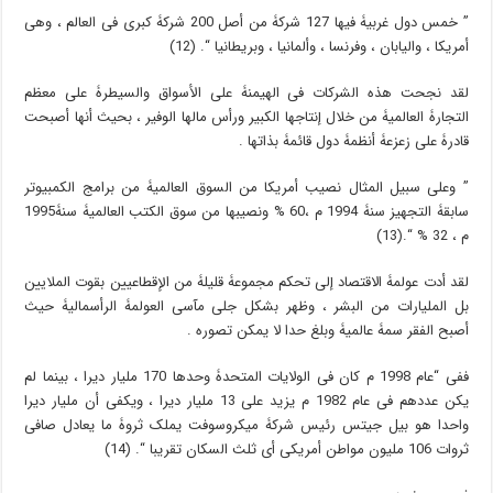
” خمس دول غربیۀ فیها 127 شرکۀ من أصل 200 شرکۀ کبرى فی العالم ، وهی
أمریکا ، والیابان ، وفرنسا ، وألمانیا ، وبریطانیا “. (12)
لقد نجحت هذه الشرکات فی الهیمنۀ على الأسواق والسیطرۀ على معظم
التجارۀ العالمیۀ من خلال إنتاجها الکبیر ورأس مالها الوفیر ، بحیث أنها أصبحت
قادرۀ على زعزعۀ أنظمۀ دول قائمۀ بذاتها .
” وعلى سبیل المثال نصیب أمریکا من السوق العالمیۀ من برامج الکمبیوتر
سابقۀ التجهیز سنۀ 1994 م ،60 % ونصیبها من سوق الکتب العالمیۀ سنۀ1995
م ، 32 % “.(13)
لقد أدت عولمۀ الاقتصاد إلى تحکم مجموعۀ قلیلۀ من الإقطاعیین بقوت الملایین
بل الملیارات من البشر ، وظهر بشکل جلی مآسی العولمۀ الرأسمالیۀ حیث
أصبح الفقر سمۀ عالمیۀ وبلغ حدا لا یمکن تصوره .
ففی “عام 1998 م کان فی الولایات المتحدۀ وحدها 170 ملیار دیرا ، بینما لم
یکن عددهم فی عام 1982 م یزید على 13 ملیار دیرا ، ویکفی أن ملیار دیرا
واحدا هو بیل جیتس رئیس شرکۀ میکروسوفت یملک ثروۀ ما یعادل صافی
ثروات 106 ملیون مواطن أمریکی أی ثلث السکان تقریبا “. (14)