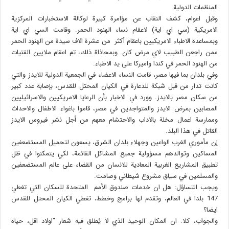
المنظمات الدولية.
وقبل اعوام، كشف النقاب عن مؤامرة كبيرة لوكالة الاستخبارات المركزية
الامريكية (سي اي اية) لاعقام نساء الهنود الحمر. وقامت السي اي اية
وبمساعدة الاطباء الامريكيين باعقام أكثر من عشرة الاف سيدة من الهنود الحمر
ممن راجعن الطبيب لاي مرض كان. وبمحاذاة ذلك، تم اعقام ملايين الفتيات
من الهنود الحمر في كندا واميركا على يد الاطباء.
وفي بلدان بما فيها مصر، قامت النساء الاعضاء في الجمعية الدولية للايدز والتي
كانت تدار من قبل شبكة للدعارة في الكيان المحتل للقدس، بإصابة عدد كبير
من سكان مصر بالايدز. وورد في الاخبار بأن الرعايا الامريكيين والاسرائيليين
المصابين بمرض الايدز والمتواجدين في مصر، قاموا باغواء الاطفال والاحداث
وممارسة اعمال مخلة بالاداب والاحتشام معهم من أجل نشر فيروس الايدز
القاتل في هذا البلد.
إن مأموري الغرب الواعين وجهلاء بلدان الشرق، يسعون لتحميل المستضعفين
المساكين وتوالدهم مسؤولية جميع المشاكل القائمة، لكي يتمكنوا في ظل
تطبيق المشاريع الغربية المعادية للانسان من القضاء على عالم المستضعفين
والمسلمين في سياق مشروع شيطاني وصامت.
ويجب التساؤل: هل ان خدمات صندوق الأمم المتحدة للسكان التي تغطي
147 بلدا في العالم، وتقدم لها برامج وخطط، تغطي الكيان المحتل للقدس
ايضا؟
والجواب، كلا. ان المكان الوحيد الذي لا يُطلق فيه شعار “اولاد اقل، حياة