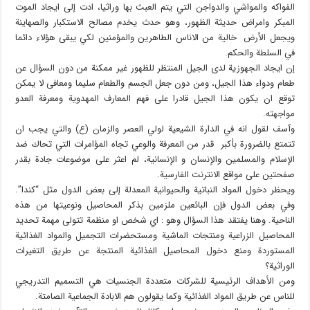
الفواكه والمواشي والدواجن التي يتم العبث بها وراثيا، ادت إلى ايجاد الموت
المبكر وامراض حديثة الظهور، وهو حدث يخدم مصالح الاستكبار والصهاينة
ويجعل الأرض خالية من الاناس الطاهرين والمؤمنين لكي يبقى هؤلاء دائما
في السلطة والحكم.
إن ايجاد الجهوزية لدى الجيل المنتظر للظهور غير ممكنة من دون السؤال عن
طعام ودواء هذا الجيل، ومن دون جعل الجسم والطعام سليما ومعافى لا يمكن
توقع ان يكون هذا الجيل قادرا على فهم المعارف المهدوية ومعرفة العدو
مواجهته.
وآسف لقول انه في الدارة الشيعية لولي العصر والزمان (ع) والتي يجب ان
تتمتع بالضرورة بأكبر قدر من المعرفة والوعي تجاه المؤامرات التي تحاك ضد
الإسلام والمسلمين والإنسان و الإنسانية، لم اعثر على موضوعات جادة بقدر
صفحتين على مواقع الانترنت الفارسية.
ويحظر دخول المواد النباتية والحيوانية المعدلة إلى بعض الدول مثل “كندا”.
وفي بعض الدول فإن البائعين ملزمين بذكر المحاصيل ونوعيتها من هذه
الناحية. وهنا يفتقد هذا السؤال وهو : اي شخص او منظمة تتولى مهمة تحديد
المحاصيل الزراعية ومنتجات الماشية ومستحضرات التجميل والمواد الغذائية
المستوردة ومنع دخول المحاصيل الغذائية المنتجة عن طريق التغيرات
الوراثية؟
ومن الأهداف الرئيسية للشركات متعددة الجنسيات هي التسميم التدريجي
للناس عن طريق المواد الغذائية وكما يقولون هم الابادة الجماعية الصامتة.