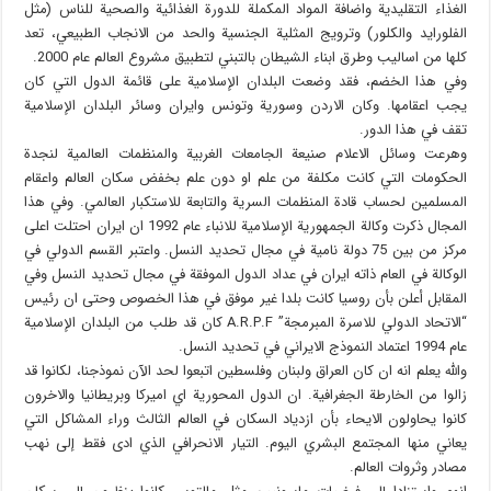
الغذاء التقليدية واضافة المواد المكملة للدورة الغذائية والصحية للناس (مثل
الفلورايد والكلور) وترويج المثلية الجنسية والحد من الانجاب الطبيعي، تعد
كلها من اساليب وطرق ابناء الشيطان بالتبني لتطبيق مشروع العالم عام 2000.
وفي هذا الخضم، فقد وضعت البلدان الإسلامية على قائمة الدول التي كان
يجب اعقامها. وكان الاردن وسورية وتونس وايران وسائر البلدان الإسلامية
تقف في هذا الدور.
وهرعت وسائل الاعلام صنيعة الجامعات الغربية والمنظمات العالمية لنجدة
الحكومات التي كانت مكلفة من علم او دون علم بخفض سكان العالم واعقام
المسلمين لحساب قادة المنظمات السرية والتابعة للاستكبار العالمي. وفي هذا
المجال ذكرت وكالة الجمهورية الإسلامية للانباء عام 1992 ان ايران احتلت اعلى
مركز من بين 75 دولة نامية في مجال تحديد النسل. واعتبر القسم الدولي في
الوكالة في العام ذاته ايران في عداد الدول الموفقة في مجال تحديد النسل وفي
المقابل أعلن بأن روسيا كانت بلدا غير موفق في هذا الخصوص وحتى ان رئيس
“الاتحاد الدولي للاسرة المبرمجة” A.R.P.F كان قد طلب من البلدان الإسلامية
عام 1994 اعتماد النموذج الايراني في تحديد النسل.
والله يعلم انه ان كان العراق ولبنان وفلسطين اتبعوا لحد الآن نموذجنا، لكانوا قد
زالوا من الخارطة الجغرافية. ان الدول المحورية اي اميركا وبريطانيا والاخرون
كانوا يحاولون الايحاء بأن ازدياد السكان في العالم الثالث وراء المشاكل التي
يعاني منها المجتمع البشري اليوم. التيار الانحرافي الذي ادى فقط إلى نهب
مصادر وثروات العالم.