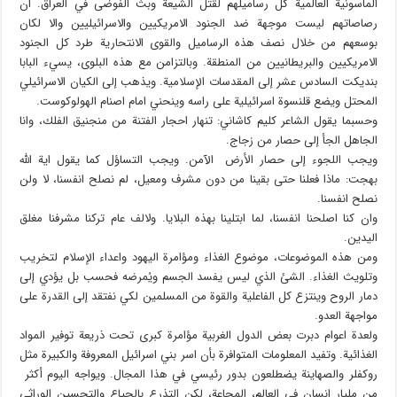
الماسونية العالمية كل رساميلهم لقتل الشيعة وبث الفوضى في العراق. ان
رصاصاتهم ليست موجهة ضد الجنود الامريكيين والاسرائيليين والا لكان
بوسعهم من خلال نصف هذه الرساميل والقوى الانتحارية طرد كل الجنود
الامريكيين والبريطانيين من المنطقة. وبالتزامن مع هذه البلوى، يسيء البابا
بنديكت السادس عشر إلى المقدسات الإسلامية. ويذهب إلى الكيان الاسرائيلي
المحتل ويضع قلنسوة اسرائيلية على راسه وينحني امام اصنام الهولوكوست.
وحسبما يقول الشاعر كليم كاشاني: تنهار احجار الفتنة من منجنيق الفلك، وانا
الجاهل الجأ إلى حصار من زجاج.
ويجب اللجوء إلى حصار الأرض الآمن. ويجب التساؤل كما يقول اية الله
بهجت: ماذا فعلنا حتى بقينا من دون مشرف ومعيل، لم نصلح انفسنا، لا ولن
نصلح انفسنا.
وان كنا اصلحنا انفسنا، لما ابتلينا بهذه البلايا. ولالف عام تركنا مشرفنا مغلق
اليدين.
ومن هذه الموضوعات، موضوع الغذاء ومؤامرة اليهود واعداء الإسلام لتخريب
وتلويث الغذاء. الشئ الذي ليس يفسد الجسم ويُمرضه فحسب بل يؤدي إلى
دمار الروح وينتزع كل الفاعلية والقوة من المسلمين لكي نفتقد إلى القدرة على
مواجهة العدو.
ولعدة اعوام دبرت بعض الدول الغربية مؤامرة كبرى تحت ذريعة توفير المواد
الغذائية. وتفيد المعلومات المتوافرة بأن اسر بني اسرائيل المعروفة والكبيرة مثل
روكفلر والصهاينة يضطلعون بدور رئيسي في هذا المجال. ويواجه اليوم أكثر
من مليار انسان في العالم، المجاعة، لكن التذرع بالجياع والتحسين الوراثي