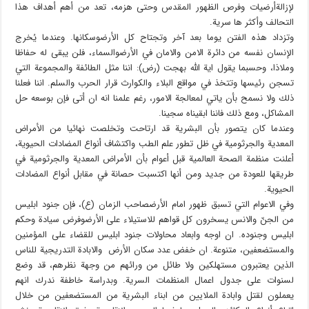
لإزالةأرضيات وفرص الظهور المقدس وحتى هزمه، تعد من أهم أهداف هذا
التحالف وأكثر ها سرية.
وتزداد هذه الفتن يوما بعد آخر وتجتاح كل الأرضوسكانها. وعندما يُخرج
الإنسان نفسه من دائرة الامن والامان في الأرضوالسماء، فلن يبقى له حفاظا
وملاذا، وحسبما يقول اية الله بهجت (رض): اننا مثل الطائفة والمجموعة التي
تسجن رئيسها وتتخذ في مواقع البلاء والكوارث قرار الحرب والسلم. اننا فعلنا
ذلك ولا نسمح بأن ياتي لمعالجة الامور، رغم علمنا انه ان أتى فإن بوسعه حل
المشاكل، ومع ذلك فاننا ابقيناه سجينا.
وعندما كان يتصور بأن البشرية قد ارتاحت وتخلصت نهائيا من الأمراض
المعدية والجرثومية في ظل تطور علم الطب واكتشاف أنواع المضادات الحيوية،
أعلنت منظمة الصحة العالمية قبل أعوام بأن الأمراض المعدية والجرثومية في
طريقها للعودة من جديد ومن أنها اكتسبت حصانة في مقابل أنواع المضادات
الحيوية.
وفي الاعوام التي تسبق ظهور امام الأرضصاحب الزمان (ع)، فإن جنود ابليس
من الجنّ والانس يسخرون كل قواهم للاستيلاء على الأرضوفرض سيادة وحكم
ابليس وجنوده. ان اوجه وابعاد محاولات جنود ابليس للقضاء على المؤمنين
والمستضعفين، متنوعة. ان خفض عدد سكان الأرض والابادة التدريجية للناس
الذين يعتبرون مستهلكين ولا طائل من ورائهم من وجهة نظرهم، قد وضع
لسنوات على جدول اعمال المنظمات السرية. وبدراسة خاطفة ندرك انهم
يعملون لقتل وابادة الملايين من ابناء البشرية من المستضعفين من خلال