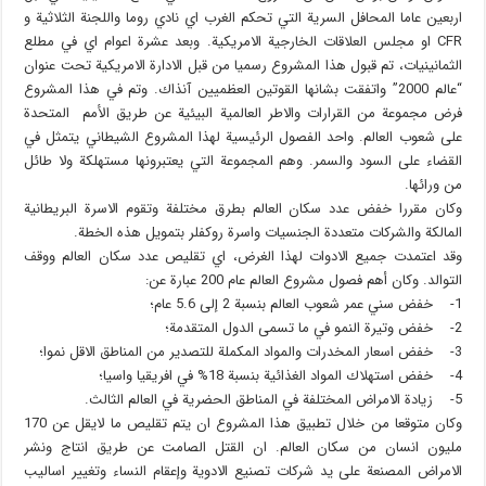
اربعين عاما المحافل السرية التي تحكم الغرب اي نادي روما واللجنة الثلاثية و
CFR او مجلس العلاقات الخارجية الامريكية. وبعد عشرة اعوام اي في مطلع
الثمانينيات، تم قبول هذا المشروع رسميا من قبل الادارة الامريكية تحت عنوان
“عالم 2000” واتفقت بشانها القوتين العظميين آنذاك. وتم في هذا المشروع
فرض مجموعة من القرارات والاطر العالمية البيئية عن طريق الأمم المتحدة
على شعوب العالم. واحد الفصول الرئيسية لهذا المشروع الشيطاني يتمثل في
القضاء على السود والسمر. وهم المجموعة التي يعتبرونها مستهلكة ولا طائل
من ورائها.
وكان مقررا خفض عدد سكان العالم بطرق مختلفة وتقوم الاسرة البريطانية
المالكة والشركات متعددة الجنسيات واسرة روكفلر بتمويل هذه الخطة.
وقد اعتمدت جميع الادوات لهذا الغرض، اي تقليص عدد سكان العالم ووقف
التوالد. وكان أهم فصول مشروع العالم عام 200 عبارة عن:
1- خفض سني عمر شعوب العالم بنسبة 2 إلى 5.6 عام؛
2- خفض وتيرة النمو في ما تسمى الدول المتقدمة؛
3- خفض اسعار المخدرات والمواد المكملة للتصدير من المناطق الاقل نموا؛
4- خفض استهلاك المواد الغذائية بنسبة 18% في افريقيا واسيا؛
5- زيادة الامراض المختلفة في المناطق الحضرية في العالم الثالث.
وكان متوقعا من خلال تطبيق هذا المشروع ان يتم تقليص ما لايقل عن 170
مليون انسان من سكان العالم. ان القتل الصامت عن طريق انتاج ونشر
الامراض المصنعة على يد شركات تصنيع الادوية وإعقام النساء وتغيير اساليب