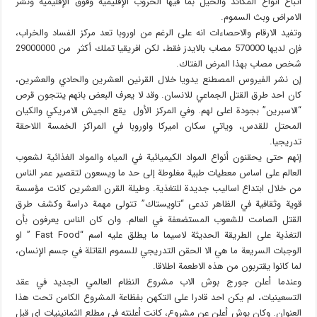
اتباع أنواع المكائد والحيل بما فيها الحروب الإقليمية وفوق الإقليمية ونشر
الامراض وبث السموم.
وتفيد الارقام والاحصاءات انه على الرغم من اوروبا تعد مركز الفساد والخراب،
فإن لديها 570000 مصاب بالايدز فقط، لكن افريقيا تملك أكثر من 29000000
شخص مصاب بهذا المرض الفتاك.
إن نشر الفيروس المصطنع يدويا خلال القرنين العشرين والحادي والعشرين،
كان احد طرق القتل الجماعي للانسان. وقد لا يعرف البعض بانهم ينتجون قرص
“الاسبرين” بجودة اعلى لهم. وفي المركز الأول يقع الجيش الامريكي والكيان
المحتل للقدس، وياتي سكان اميركا واوروبا في المراكز الخمسة اللاحقة
تدريجيا.
إنهم حتى يحقنون أنواع المواد الكيميائية في المياه والمواد الغذائية لشعوب
العالم على اساس معطيات طبية مغلوطة إلى حد ما ويسعون لتقصير عمر الناس
من خلال ابتداع اساليب جديدة للتغذية. وطيلة القرن العشرين كانت مؤسسة
قوية وثقافية في الظاهر تدعى “تاويستاك” تتولى مهمة دراسة وكشف طرق
القتل الصامت للشعوب المستضعفة في العالم. وان كان الناس يعرفون بأن
التغذية على الطريقة الحديثة لاسيما ما يطلق عليه اسم “Fast Food ” او
الوجبات السريعة ما هي الا الحقن التدريجي للسموم القاتلة في جسم الإنسان،
لما كانوا يقتربون من هذه الاطعمة اطلاقا.
وعندما أعلن جورج بوش الاب مشروع النظام العالمي الجديد في عقد
التسعينيات، لم يكن احد قادرا على التكهن بفظاعة المشروع الكامن تحت هذا
العنوان. وكان بوش أعلن عن مشروع، كانت أعلنته في مطلع الثمانينيات اي قبل