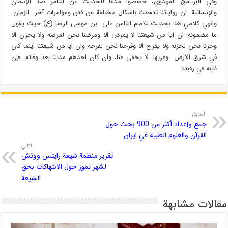
وفي البرنامج المهدوي، خصصوا مكانا للحديث عن التآمر ضد الإنسان
والإنسانية. ان رواياتنا تتحدث باشكال مختلفة عن فتن ومؤامرات آخر الزمان،
وانهي كلامي هنا بحديث للامام الثامن على بن موسى الرضا (ع) حيث يقول
ما مضمونه: ان ايا من شيعتنا لا يمرض الا ومرضنا نحن لمرضه ولا يحزن الا
وحزنا نحن لحزنه ولا يفرح الا وفرحنا نحن لفرحه وان ايا من شيعتنا اينما كان
في شرق الأرض وغربها، لا يخفى عنا، وان كان احدهم مدينا بعد وفاته، فإن
دَينه في رقبتنا.
السابق
جمع وإعداد أكثر من 900 بحث حول
القرآن والعلوم الطبية في ايران
التالي
تقرير منظمة شيعة رايتس ووتش
لشهر تموز حول الانتهاكات بحق
الشيعة
مقالات مشابهة