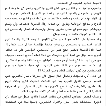
لاسيما التعاليم الشيعية في المقدمة.
والسبب واضح، لان التقليل من شان الدين والتدين، يكسر كل مقاومة امام
الهواجس والعوامل والجنود الشيطانيين فضلا عن انه يزيل الدوافع للمواجهة.
إن الهاء الإنسان بنفسه وهواجسه والانغماس في الملذات والشهوات يتبعه موت
الروح والدوافع الروحانية ويؤدي إلى تقديم زوال البشرية ودمارها. وان وليتم
وجوهكم اليوم نحو اي مكان سترون وسائل وارضيات الانشغال والانغماس في
الملذات والشهوات قائمة على قدم وساق.
وقد حصلوا على نتائج جيدة من خلال تقليص الدوافع النبيلة والعامة لدى
الناس المتدينين والمسلمين إلى دوافع طائفية وإقليمية، بما في ذلك إشعال نار
فتنة إبادة الشيعة وتكفير جمع غفير من المسلمين المؤمنين على يد جماعة
أخرى منهم. وكل من لديه أدنى معلومات عن دعاة العالم آحادي الحكم ، سيعرف
من هي الجماعة التي تنفذ أوامر هؤلاء الشياطين في منطقتنا والعالم الإسلامي.
إن اشباه المسلمين من قادة بعض البلدان الإسلامية انتخبوا من بين
الماسونيين من ذوي المراتب العليا وحتى المرتبة 33.
إن صدام كان ماسونيا. ومجمل جهاز بهلوي كان متورطا بالتيار الماسوني حتى
العظم. وبعض الدول العربية بما فيها المثلث المقيت الذي يفتك اليوم
بالمسلمين والشيعة متورطة هي الاخرى بهذا التيار الماسوني. ان الماسونية
العالمية التي تسعى لاقامة عالم احادي الحكم، تفتك بشعوب العالم.
واعترف ابوعمر البغدادي القيادي في تنظيم القاعدة والذي اعتقل في بغداد بأن
اجهزة استخبارات بعض الدول والامراء الشهيرين، وظفوا نيابة عن المنظمات