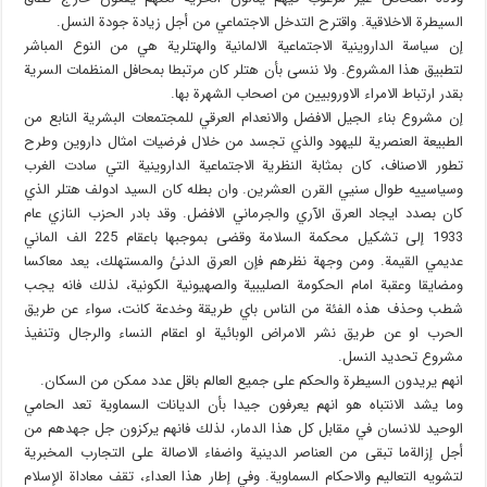
السيطرة الاخلاقية. واقترح التدخل الاجتماعي من أجل زيادة جودة النسل.
إن سياسة الداروينية الاجتماعية الالمانية والهتلرية هي من النوع المباشر
لتطبيق هذا المشروع. ولا ننسى بأن هتلر كان مرتبطا بمحافل المنظمات السرية
بقدر ارتباط الامراء الاوروبيين من اصحاب الشهرة بها.
إن مشروع بناء الجيل الافضل والانعدام العرقي للمجتمعات البشرية النابع من
الطبيعة العنصرية لليهود والذي تجسد من خلال فرضيات امثال داروين وطرح
تطور الاصناف، كان بمثابة النظرية الاجتماعية الداروينية التي سادت الغرب
وسياسييه طوال سنيي القرن العشرين. وان بطله كان السيد ادولف هتلر الذي
كان بصدد ايجاد العرق الآري والجرماني الافضل. وقد بادر الحزب النازي عام
1933 إلى تشكيل محكمة السلامة وقضى بموجبها باعقام 225 الف الماني
عديمي القيمة. ومن وجهة نظرهم فإن العرق الدنئ والمستهلك، يعد معاكسا
ومضايقا وعقبة امام الحكومة الصليبية والصهيونية الكونية، لذلك فانه يجب
شطب وحذف هذه الفئة من الناس باي طريقة وخدعة كانت، سواء عن طريق
الحرب او عن طريق نشر الامراض الوبائية او اعقام النساء والرجال وتنفيذ
مشروع تحديد النسل.
انهم يريدون السيطرة والحكم على جميع العالم باقل عدد ممكن من السكان.
وما يشد الانتباه هو انهم يعرفون جيدا بأن الديانات السماوية تعد الحامي
الوحيد للانسان في مقابل كل هذا الدمار، لذلك فانهم يركزون جل جهدهم من
أجل إزالةما تبقى من العناصر الدينية واضفاء الاصالة على التجارب المخبرية
لتشويه التعاليم والاحكام السماوية. وفي إطار هذا العداء، تقف معاداة الإسلام