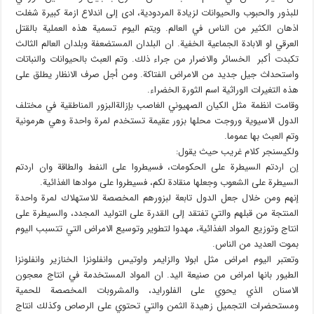
للبذور والحبوب والحيوانات لزيادة المردودية، ادى إلى اندلاع ازمة كبيرة شغلت
اذهان الكثير من الناس في العالم. ويتم اليوم تسمية هذه العملية بالقتل
العرقي او الابادة الجماعية الخفية. ان البلدان المستضعفة وبلدان العالم الثالث
تكبدت أكبر الخسائر والاضرار من جراء ذلك. وتم العبث بالحيوانات والنباتات
واستحداث جيل جديد من الامراض الفتاكة. ومن أجل صرف الانظار يطلق على
هذه التغيرات الوراثية اسم الثورة الخضراء.
وقامت انظمة مثل الكيان الصهيوني الغاصب بإزالةالبزور المناطقية في مختلف
الدول الاسيوية وروجت محلها بزور عقيمة تستخدم لمرة واحدة وهي هرمونية
وتم العبث بها عموما.
ولكيسنجر كلام غريب حيث يقول:
إن اردتم السيطرة على الحكومات، فسيطروا على النفط والطاقة وان اردتم
السيطرة على الشعوب وجعلها منقادة لكم، فسيطروا على موادها الغذائية.
إنهم ومن خلال جعل الدول تابعة لبزورهم المخصصة للاستهلاك لمرة واحدة
المنتجة من قبلهم والتي تفتقد إلى القدرة على التوليد المجدد، والسيطرة على
انتاج وتوزيع المواد الغذائية، مهدوا لتطوير وتوسيع الامراض التي تتسبب اليوم
بموت العديد من الناس.
وتعتبر اليوم امراض مثل ابولا والزايمر واوتيس وانفلونزا الخنازير وانفلونزا
الطيور بانها امراض من صنيعة اليد. ان المواد المستخدمة في انتاج معجون
الاسنان الذي يحوي على الفلورايد، والمشروبات المخصصة للحمية
ومستحضرات التجميل زهيدة الثمن والتي تحتوي على الرصاص وكذلك انتاج