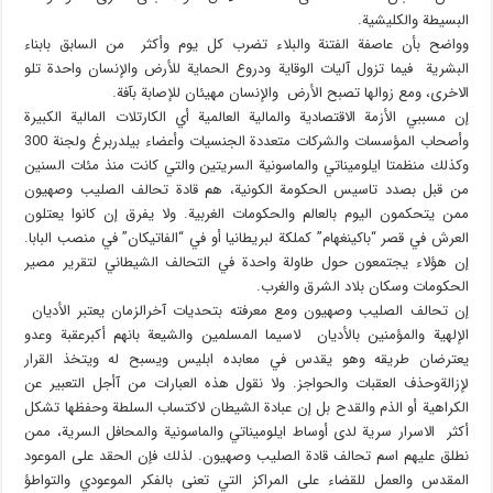
البسيطة والكليشية.
وواضح بأن عاصفة الفتنة والبلاء تضرب كل يوم وأكثر من السابق بابناء
البشرية فيما تزول آليات الوقاية ودروع الحماية للأرض والإنسان واحدة تلو
الاخرى، ومع زوالها تصبح الأرض والإنسان مهيئان للإصابة بآفة.
إن مسببي الأزمة الاقتصادية والمالية العالمية أي الكارتلات المالية الكبيرة
وأصحاب المؤسسات والشركات متعددة الجنسيات وأعضاء بيلدربرغ ولجنة 300
وكذلك منظمتا ايلوميناتي والماسونية السريتين والتي كانت منذ مئات السنين
من قبل بصدد تاسيس الحكومة الكونية، هم قادة تحالف الصليب وصهيون
ممن يتحكمون اليوم بالعالم والحكومات الغربية. ولا يفرق إن كانوا يعتلون
العرش في قصر “باكينغهام” كملكة لبريطانيا أو في “الفاتيكان” في منصب البابا.
إن هؤلاء يجتمعون حول طاولة واحدة في التحالف الشيطاني لتقرير مصير
الحكومات وسكان بلاد الشرق والغرب.
إن تحالف الصليب وصهيون ومع معرفته بتحديات آخرالزمان يعتبر الأديان
الإلهية والمؤمنين بالأديان لاسيما المسلمين والشيعة بانهم أكبرعقبة وعدو
يعترضان طريقه وهو يقدس في معابده ابليس ويسبح له ويتخذ القرار
لإزالةوحذف العقبات والحواجز. ولا نقول هذه العبارات من آأجل التعبير عن
الكراهية أو الذم والقدح بل إن عبادة الشيطان لاكتساب السلطة وحفظها تشكل
أكثر الاسرار سرية لدى أوساط ايلوميناتي والماسونية والمحافل السرية، ممن
نطلق عليهم اسم تحالف قادة الصليب وصهيون. لذلك فإن الحقد على الموعود
المقدس والعمل للقضاء على المراكز التي تعنى بالفكر الموعودي والتواطؤ