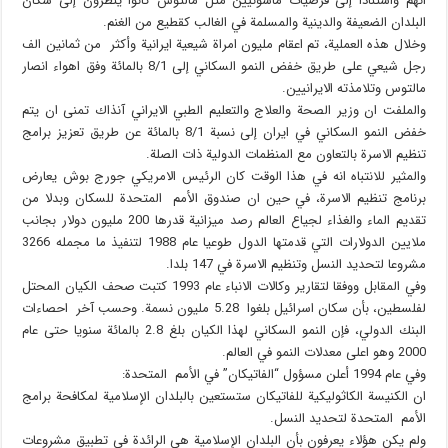
انهم واستنادا إلى فرضيات ماسونيين مثل مالتوس كانوا ينظرون إلى سكان
البلدان الضعيفة والدينية والمسلمة في الغالب كقطيع من الغنم.
وخلال هذه العملية، تم اعقام مليون امراة شيعية ايرانية وأكثر من ثمانين الف
رجل شيعي على طريق خفض النمو السكاني إلى 8/1 بالمائة وفق اهواء انصار
مالتوس وتلامذته الايرانيين.
والملفت ان وزير الصحة والعلاج والتعليم الطبي الايراني آنذاك تمنى ان يتم
خفض النمو السكاني في ايران إلى نسبة 8/1 بالمائة عن طريق تعزيز برامج
تنظيم الاسرة بالتعاون مع المنظمات الدولية ذات الصلة.
والمثير للانتباه انه في هذا الوقت كان الرئيس الامريكي جورج بوش يعارض
برنامج تنظيم الاسرة، في حين ان صندوق الأمم المتحدة للسكان وبدلا من
تقديم الماء والغذاء لجياع العالم رصد ميزانية قدرها 200 مليون دولار بجانب
ملايين الدولارات التي قدمتها الدول طوعيا عام 1988 لتنفيذ ما مجمله 3266
مشروعا لتحديد النسل وتنظيم الاسرة في 147 بلدا.
وفي المقابل ووفقا لتقارير وكالات الانباء عام 1993 كتبت صحف الكيان المحتل
لفلسطين، بأن سكان اسرائيل بلغوا 5.28 مليون نسمة. وحسب آخر احصاءات
البنك الدولي، فإن النمو السكاني لهذا الكيان بلغ 2.8 بالمائة سنويا حتى عام
2000 وهو اعلى معدلات النمو في العالم.
وفي عام 1994 أعلن مسؤول “الفاتيكان” في الأمم المتحدة:
ان الكنيسة الكاثوليكية للفاتيكان ستستعين بالبلدان الإسلامية لمكافحة برامج
الأمم المتحدة لتحديد النسل.
ولم يكن هؤلاء يعرفون بأن البلدان الإسلامية هي الرائدة في تطبيق مشروعات