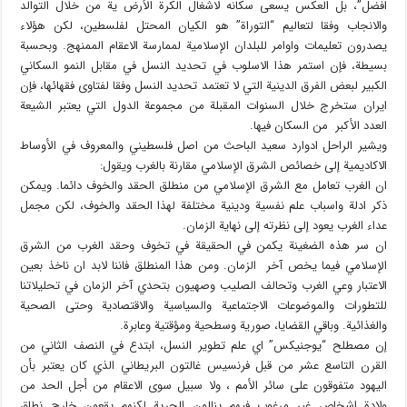
افضل”، بل العكس يسعى سكانه لاشغال الكرة الأرض ية من خلال التوالد
والانجاب وفقا لتعاليم “التوراة” هو الكيان المحتل لفلسطين، لكن هؤلاء
يصدرون تعليمات واوامر للبلدان الإسلامية لممارسة الاعقام الممنهج. وبحسبة
بسيطة، فإن استمر هذا الاسلوب في تحديد النسل في مقابل النمو السكاني
الكبير لبعض الفرق الدينية التي لا تعتمد تحديد النسل وفقا لفتاوى فقهائها، فإن
ايران ستخرج خلال السنوات المقبلة من مجموعة الدول التي يعتبر الشيعة
العدد الأكبر من السكان فيها.
ويشير الراحل ادوارد سعيد الباحث من اصل فلسطيني والمعروف في الأوساط
الاكاديمية إلى خصائص الشرق الإسلامي مقارنة بالغرب ويقول:
ان الغرب تعامل مع الشرق الإسلامي من منطلق الحقد والخوف دائما. ويمكن
ذكر ادلة واسباب علم نفسية ودينية مختلفة لهذا الحقد والخوف، لكن مجمل
عداء الغرب يعود إلى نظرته إلى نهاية الزمان.
ان سر هذه الضغينة يكمن في الحقيقة في تخوف وحقد الغرب من الشرق
الإسلامي فيما يخص آخر الزمان. ومن هذا المنطلق فاننا لابد ان ناخذ بعين
الاعتبار وعي الغرب وتحالف الصليب وصهيون بتحدي آخر الزمان في تحليلاتنا
للتطورات والموضوعات الاجتماعية والسياسية والاقتصادية وحتى الصحية
والغذائية. وباقي القضايا، صورية وسطحية ومؤقتية وعابرة.
إن مصطلح “يوجنيكس” اي علم تطوير النسل، ابتدع في النصف الثاني من
القرن التاسع عشر من قبل فرنسيس غالتون البريطاني الذي كان يعتبر بأن
اليهود متفوقون على سائر الأمم ، ولا سبيل سوى الاعقام من أجل الحد من
ولادة اشخاص غير مرغوب فيهم ينالون الحرية لكنهم يقعون خارج نطاق