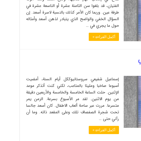
الفتيان، قد بلغوا سن الثامنة عشرة أو التاسعة عشرة في
طرفة عين. وربما كان الأمر كذلك بالنسبة لاسرة أسعد. إن
السؤال الخفي والواضح الذي يتبادر لذهن أسعد وأمثاله
حول ما يجري في …
أكمل القراءة »
ي
إسماعيل شفيعي سروستانيوككل أيام السنة، أمضيت
أسبوعا صاخبا ومليئا بالمتاعب، لكني كنت أتذكر موعد
الإثنين. حلت الساعة الخامسة والخامسة والأربعين دقيقة
من يوم الاثنين. لقد مر الأسبوع بسرعة. الزمن يمر
متسرعا. مررت عبر ساحة ألعاب الاطفال. كان أسعد جالسا
تحت شجرة الصفصاف تلك وعلى المقعد ذاته. وما أن
رآني حتى …
أكمل القراءة »