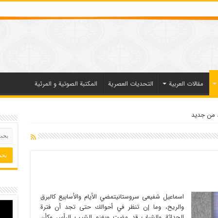
مقالات العربیة
التحديات العصرية
المكتبة الصوتية و المرئية
 من جديد
اسماعیل شفیعی سروستانیتمضي الأيام والأسابيع كالبرق
والريح، وما إن تنظر في أحوالك حتى تجد أن فترة
الحداثة والشباب قد مضت ويغزو الشيب الرأس وكأن