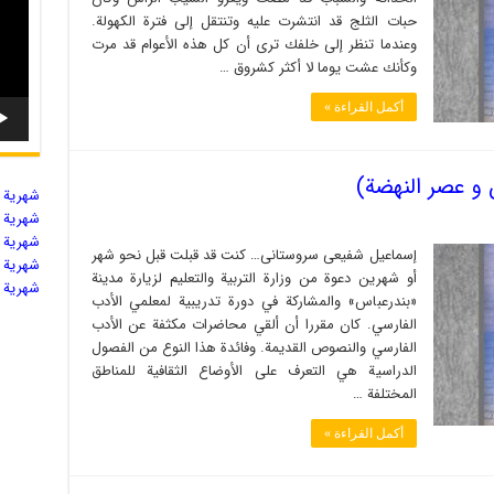
حبات الثلج قد انتشرت عليه وتنتقل إلى فترة الكهولة.
وعندما تنظر إلى خلفك ترى أن كل هذه الأعوام قد مرت
وكأنك عشت يوما لا أكثر كشروق …
أكمل القراءة »
 و عصر النهضة)
شهریة ال
شهریة ال
شهریة ال
إسماعیل شفیعی سروستانی… كنت قد قبلت قبل نحو شهر
شهریة ال
أو شهرين دعوة من وزارة التربية والتعليم لزيارة مدينة
شهریة ال
«بندرعباس» والمشاركة في دورة تدريبية لمعلمي الأدب
الفارسي. كان مقررا أن ألقي محاضرات مكثفة عن الأدب
الفارسي والنصوص القديمة. وفائدة هذا النوع من الفصول
الدراسية هي التعرف على الأوضاع الثقافية للمناطق
المختلفة …
أكمل القراءة »