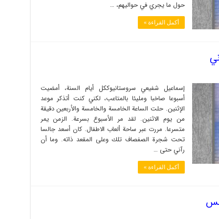
حول ما يجري في حواليهم، …
أكمل القراءة »
ني
إسماعيل شفيعي سروستانيوككل أيام السنة، أمضيت
أسبوعا صاخبا ومليئا بالمتاعب، لكني كنت أتذكر موعد
الإثنين. حلت الساعة الخامسة والخامسة والأربعين دقيقة
من يوم الاثنين. لقد مر الأسبوع بسرعة. الزمن يمر
متسرعا. مررت عبر ساحة ألعاب الاطفال. كان أسعد جالسا
تحت شجرة الصفصاف تلك وعلى المقعد ذاته. وما أن
رآني حتى …
أكمل القراءة »
ىس