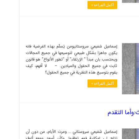
أكمل القراءة »
إسماعيل شفيعي سروستانيومن يُسلّم بهذه الفرضية فانه
يكون جاهزا بشكل طبيعي لتوسيعها في جميع المجالات
ويحتسب بان مبدأ ” الإرتقاء” أو “تطور الأنواع” هو قانون
ثابت في جميع الحقول والميادين. – لا أفهم، كيف
يقوم بتوسيع هذه النظرية في جميع الحقول؟
أكمل القراءة »
وأما التقدم
إسماعيل شفيعي سروستاني … ومرت الأيام، من دون أن
تتاح لي إمكانية فهم تعاقبها. وكأن أسعد ومعه ألوف