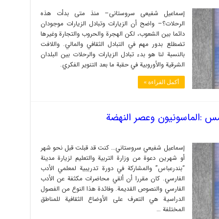
إسماعیل شفیعی سروستانی– منذ متى بدأت هذه
الرحلات؟– واضح أن الزيارات وتبادل الزيارات موجودان
دائما بين الشعوب، لكن الهجرة والحروب والتجارة وغيرها
تضطلع بدور مهم في التبادل الثقافي والمالي. واللافت
بالنسبة لنا هو بدء تبادل الزيارات والرحلات بين البلدان
الشرقية والأوروبية في حقبة ما بعد التنوير الفكري.
أكمل القراءة »
س :الماسونيون وعصر النهضة
إسماعيل شفيعي سروستاني… كنت قد قبلت قبل نحو شهر
أو شهرين دعوة من وزارة التربية والتعليم لزيارة مدينة
“بندرعباس” والمشاركة في دورة تدريبية لمعلمي الأدب
الفارسي. كان مقررا أن ألقي محاضرات مكثفة عن الأدب
الفارسي والنصوص القديمة. وفائدة هذا النوع من الفصول
الدراسية هي التعرف على الأوضاع الثقافية للمناطق
المختلفة …