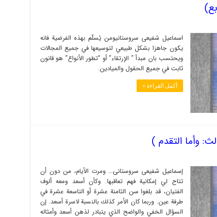
بع)
اسماعیل شفیعی سروستانیومن يُسلّم بهذه الفرضية فانه
يكون جاهزا بشكل طبيعي لتوسيعها في جميع المجالات
ويحتسب بان مبدأ ” الإرتقاء” أو “تطور الأنواع” هو قانون
ثابت في جميع الحقول والميادين.
أكمل القراءة »
ث: وأما التقدم )
إسماعیل شفیعی سروستانی… ومرت الأيام، من دون أن
تتاح لي إمكانية فهم تعاقبها. وكأن أسعد ومعه ألوف
الفتيان، قد بلغوا سن الثامنة عشرة أو التاسعة عشرة في
طرفة عين. وربما كان الأمر كذلك بالنسبة لاسرة أسعد. إن
السؤال الخفي والواضح الذي يتبادر لذهن أسعد وأمثاله