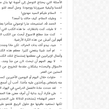
الأسئلة التي يحتاج التوصل إلى أجوبة لها بذل م
أنفسنا وكيفية صيرورتنا ووجودنا. وصل أسعد للتو. 
– السلام عليكم السيد مهدوي!
– وعليك السلام، كيف حالك يا أسعد؟
– الحمد لله، استميحك عذرا لوصولي متأخرا بع
– لا عليك، كنت بانتظارك. ما هذه الكتب التي أ
– كنت منذ مطلع الاسبوع أبحث عن الكتب التي
أفهم أين أعيش من هذه الكرة الأرضية.
– جيد، يبدو أنك بدات الحراك. لكن ماذا وجدت 
– لم أجد شيئا ينفعني كثيرا. معظم هذه الكتب م
وأعمال الإيرانيين في معظمها إستنساخ لتلك الكت
– لا يهم. المهم أن تبحث. لان من جدّ وجد، و
«السؤال والبحث» يشكلان مقدمة للخروج من القو
الستين من العمر.
– حاولت خلال اليوم أو اليومين الأخيرين كسب
عنه بامتعاض ويأخذون عليه مأخذا. أحب أن أسمع 
– لقد حددت مادة «الفصل الدراسي في الهواء ال
– على فكرة، أريد بداية أن أعرف معنى هذا الم
– «عصر النهضة» يُستخدم للدلالة على التجديد و
لكنها تستعيد عافيتها مع حلول الربيع فتنمو عليه