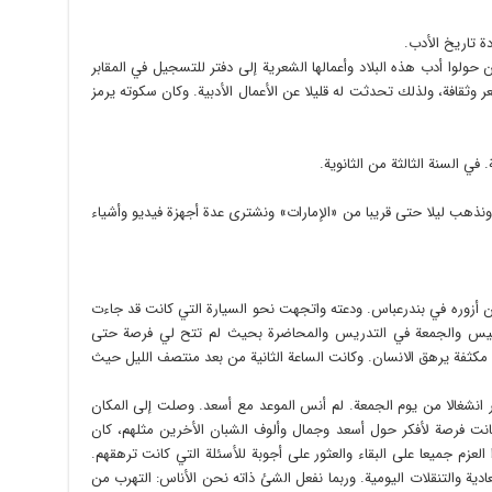
 تاريخ الأدب.
حولوا أدب هذه البلاد وأعمالها الشعرية إلى دفتر للتسجيل في المقابر
 وثقافة، ولذلك تحدثت له قليلا عن الأعمال الأدبية. وكان سكوته يرمز
 السنة الثالثة من الثانوية.
ونذهب ليلا حتى قريبا من «الإمارات» ونشترى عدة أجهزة فيديو وأشياء
أن أزوره في بندرعباس. ودعته واتجهت نحو السيارة التي كانت قد جاءت
لخميس والجمعة في التدريس والمحاضرة بحيث لم تتح لي فرصة حتى
مشاهدة البحر. والتدريس لنحو 16 ساعة مكثفة يرهق الانسان. وكانت الساعة الثانية من بعد منتصف الليل حيث
انشغالا من يوم الجمعة. لم أنس الموعد مع أسعد. وصلت إلى المكان
نت فرصة لأفكر حول أسعد وجمال وألوف الشبان الأخرين مثلهم، كان
عزم جميعا على البقاء والعثور على أجوبة للأسئلة التي كانت ترهقهم.
عادية والتنقلات اليومية. وربما نفعل الشئ ذاته نحن الأناس: التهرب من