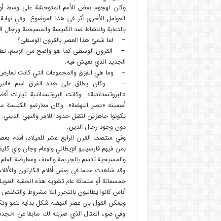
وكان لهجوم بعض الأمم المتوحشة على وسط أوروبا 
العوامل الأخرى أثر في هذا الموضوع. وفي نهاية
بالدعاية والنشاط ضد الكنيسة والمسيحية ورجال ا
– لما سُميّ هذا العصر بالقرون الوسطى؟
– القرون الوسطى كما هو واضح من الإسم، تطلق عل
الجديد الذي نعيش فيه.
– وما هي الفِرَق والمجموعات التي كانت تعارض
– وكان يطلق على هذه الفرق اسم «البروت
«البروتستانتية». وكانت البروتستانتية تيارات
أسميته «عصر النهضة». وكان معارضو الكنيسة من ا
يكونوا جاهزين لتقبل حدودا للامر والنهي الديني.
دون وجود رجال الدين.
وفي منتصف القرن الرابع عشر للميلاد، أقدم بعض
بمن فيهم فارسيليو الإيطالي واوغام وجان واي ك
والمسيحية تتسم بالجريمة والعنف ومعارضة العلم.
وقد شاهدت حتما في بعض أفلام الكارتون والأفلا
خمسمائة أو ستمائة عام تشويه هذه الحقبة الطوي
أناس كانوا يطالبون بالتحرر اللا مشروط والتخلص م
ويمكن القول بان عصر النهضة شكل بداية لنمو وتكا
وفي ضوء المثال الذي ضربته لك سابقا عن «تجدد