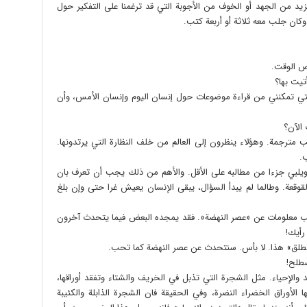
زيد من الجهد أو الخوف من الأجوبة التي قد ترغمنا على التفكير حول
وكان جلب معه ثلاثة أو أربعة كتب.
ض الوقت.
تيت بها؟
 تمكنني من قراءة موضوعات حول إنسان اليوم وإنسان الأمس، وأن
الآن؟
ترجمة. وهؤلاء ينظرون إلى العالم من خلف النظارة التي يرتدونها.
ب.
يلبي جزءا من مطالبه على الأقل. والأهم من ذلك يجب أن تعرف بان
قعة. وطالما لم يبدأ السؤال، يبقى الإنسان يعيش غرا حتى وإن بلغ
 معلومات عن «عصر النهضة». فقد يمجده البعض فيما يتحدث آخرون
رأيك!
طلق» هذا. لا بأس. سنتحدث عن عصر النهضة كما تحب.
صطلح!
الإحياء. مثل الشجرة التي تذبل في الخريف والشتاء وتفقد أوراقها،
ا الأوراق الخضراء النضرة، وفي الحقيقة فان الشجرة الذابلة والكئيبة