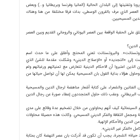
وتفتيتها إلى البلدان الحالية (المانيا وفرنسا وبريطانيا و…) وبعض
 العصر الذي عرف بالقرون الوسطى، بدات فرقا مختلفة من هنا وهناك
لدين المسيحيين.
ى الحقبة الواقعة بين العصر اليوناني والروماني القديم وبين العصر
 الدين؟
ستانت». والبروتستانت تعني المحتج وأطلق على ما حدث اسم
 أفضت إلى «التجديد» أو «الإصلاح الديني» وشكلت مقدمة للشئ الذي
لذين اعتبروا أن الاحكام الدينية تتعارض مع تمنياتهم ورغباتهم ولم
 وحاول هؤلاء بداية القول بان المسيحية يمكن لها أن تواصل حياتها من
 الفنانين والشعراء على كتابة أشعار مناهضة لرجال الدين والمسيحية
ليف البريطاني. وعقب ذلك حاول المتجددون إعطاء صورة عن رجال الدين
م السينمائية كيف أنهم يحاولون من خلال تضخيم عدة وقائع على مدى
لة ومجمل الثقافة والفكر الديني المسيحي. وكانت هذه حصيلة محاولات
ن الدين والأحكام الإلهية.
مل «الفكر غير الديني».
 حياة» الشجرة، يجب أن تكون قد أدركت بان عصر النهضة كان بمثابة