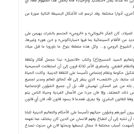
 أنه عندما يقال «التجديد والإحياء» فانه يحمل هذا المفهوم معه، أي
.
الأخرى، أدوارا مختلفة. وقد ترسم لك الأشكال البسيطة التالية صورة عن
لميلاد، كان الفكر «اليوناني» و «الرومي» المتسم بالشرك يهيمن على
د من الأفلام السينمائية بما فيها «سبارتاكوس» و «بن هور» وغيرها،
الشيوخ الرومي و…. وكل هذه متعلقة بنوع ما باوروبا ما قبل ميلاد
عاليم السيد المسيح(ع) وكتاب «الانجيل» نبذا مجمل أفكار وثقافة
 والنظام الطبقي. واستغرق الأمر ثلاثة قرون إلى أن استطاعت المسيحية
تشكيل حكومة ونظام إجتماعي تأسيسا على الثقافة الدينية. وكانت الحياة
تك سابقا، بان «الشعب» الذي ينظر إلى الله كخالق للعالم ومدبر لجميع
 بانه من غير الممكن تهميش الله، بل أن جميع الشؤون الإجتماعية
 ذلك المعتقد، وإلا فان جزءا من الأعمال الفردية وحياة الناس يتم
فقا للقانون البشري. ولا يفرق، فعندما لا يسود قانون الله، فان أي قانون
ن أمورهم وشؤون حياتهم تأسيسا على الأحكام والتعاليم الدينية للبابا
جب أن تنتبه إلى أن انطباع وفهم الانسان عن الدين كان يختلف عما نفهمه
أسهمت أسباب مختلفة لا مجال لبسطها وبحثها الان في حدوث تصدع