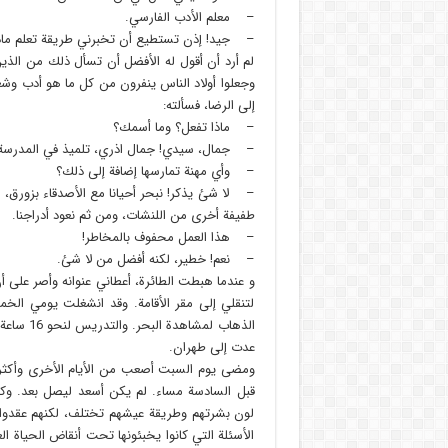
– معلم الأدب الفارسي.
– جيد! إذن تستطيع أن تخبرني طريقة تعلم مادة
لم أرد أن أقول له الأفضل أن تسأل ذلك من الذين 
وجعلوا أولاد الناس ينفرون من كل ما هو أدب وشعر
إلى الرضا، فسألته:
– ماذا تفعل؟ وما أسمك؟
– جمال، سيدي! جمال اذري، تلميذ في المدرسة. في
– وأي مهنة تمارسها إضافة إلى ذلك؟
– لا شئ يذكر! نبحر أحيانا مع الأصدقاء بزورق، 
طفيفة أخرى من اللنشات، ومن ثم نعود أدراجنا.
– هذا العمل محفوف بالمخاطر!
– نعم! خطير، لكنه أفضل من لا شئ.
و عندما هبطت الطائرة، أعطاني عنوانه وأصر على 
لتنقلي إلى مقر الأقامة. وقد انشغلت يومي ا
الذهاب ل
عدت إلى طهران.
ومضى يوم السبت أصعب من الأيام الأخرى وأكثر 
قبل السادسة مساء. لم يكن أسعد ليصل بعد. وكا
لون بشرتهم وطريقة عيشهم تختلف، لكنهم عقدوا ال
الأسئلة التي كانوا يخبئونها تحت أنقاض الحياة ال