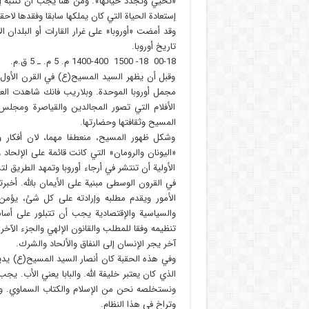
«تحيي وتجدد حياتها». ومن هنا يجب أن تنتبه إلى
إستعادة الحياة التي كان يملكها سابقا وفقدها لاحقا
وقد أمضت «أوروبا» على غرار القارات أو البلدان 
تاريخ أوروبا.
00-18 18- 1500 1400-400 م. 5 م. ـ 5 ق.م.
وقبل أن يظهر السيد المسيح(ع) في القرن الأول ل
مجمل أوروبا الموحدة. وبلاريب فانك شاهدت العدي
الأفلام التي تصور المجالدين والقياصرة ومجلس 
المسيح وثقافتها وحضارتها.
وشكل ظهور المسيح، منعطفا مهما، لان أفكار وت
«اليونان والرومان» التي كانت قائمة على الإلحاد
الأولية أن تنتشر في أرجاء أوروبا وتمهد الطريق ل
في القرون الوسطى مبنية على الأيمان بالله. أخبر
الأمور ويقدم مطلبه وإرادته على كل شئ، يؤمن
والسياسية والإقتصادية يجب أن تتبلور على أساس
تنظيمه وفقا للمطلب والقانون الإلهي والجزء الآخر و
آخر يجر الإنسان إلى النفاق والألحاد والشرك.
وفي هذه الحقبة كان أنصار السيد المسيح(ع) يديرو
الذي كان يعتبر خليفة الله. والبابا يعني الأب. ي
ونستخلصه نحن من الإسلام والكتاب السماوي. و
وتراخ في هذا النظام.