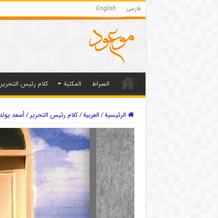
فارسی
English
الصراط
المکتبة
كلام رئيس التحرير
الرئيسية
/
العربیة
/
كلام رئيس التحرير
/
أسعد يولد