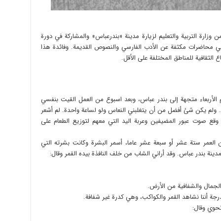
زارة التربية والتعليم لزيارة مدينة «بندرعباس» والمشاركة في دورة
لقي محاضرات مكثفة عن الأدب الفارسي والنصوص القديمة. وفائدة هذا
الثقافية للمناطق المختلفة على الأقل.
طائرة طهران عند الساعة 23 من يوم الأربعاء متجهة إلى بندر عباس، وبعد اسبوع من العمل القيت بنفسي
ولم يكن شئ أفضل من أن يتغلبني النعاس ولو لساعة واحدة. لم أشعر
وقع صوت عبور المضيفين وعربة اليد التي معهم لتوزيع الطعام على
العمر ستة عشر أو سبعة عشر عاما، أسمر البشرة وكانت بشرته التي
ينة بندر عباس. وقد أراني الشاب من خلف النافذة بيده القمر وقال:
 الجمال والشفافية من الأرض.
درجة أننا نشاهد القمر والكواكب، وهي كدرة غير شفافة.
نحوي وقال: