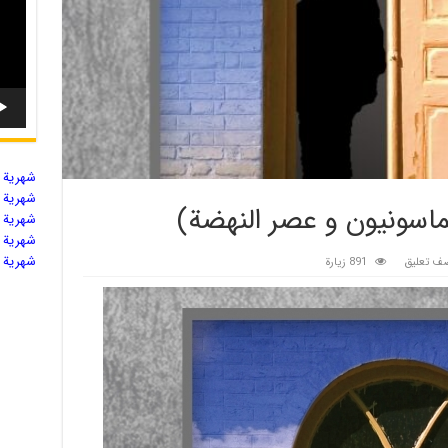
شهریة ال
شهریة ال
ماسونيون و عصر النهضة)
شهریة ال
شهریة ال
شهریة ال
ف تعليق
891 زيارة