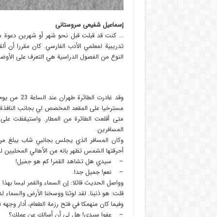
إسماعیل شفیعی سروستانی
… كنت قد قبلت قبل نحو شهر أو شهرين دعوة من و
تدريبية لمعلمي الأدب الفارسي. كان مقررا أن أ
النوع من الفصول الدراسية هي التعرف على الأوضاع 
وقد غادرت ال
مسترخيا على المقعد المخصص لي بجانب النافذة. 
متى أقلعت الطائرة من المطار. واستيقظت على 
المسافرين.
وكان المسافر الذي يجلس بجانبي شاب يبلغ من 
أحرقتها الشمس تظهر بانه من الأهالي المحليين لمد
– سيدي هل تشاهد القمر! كم هو جميل!
– نعم! جميل جدا.
وواصل الحديث قائلا: إن السماء والقمر ليسا بهذا
قلت: هو ذنبنا. لقد لوثنا ووسخنا الأرض والسماء ل
وفيما كان منهمكا في فتح رزمة الطعام، أدار وجهه 
– عفوا سيدي! هل لي أن أسالك عن عملك؟