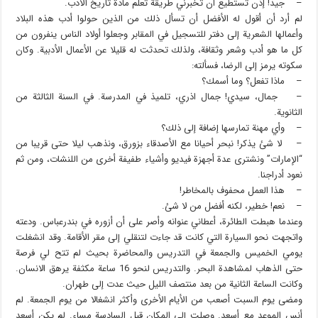
– جيد! إذن تستطيع أن تخبرني طريقة تعلم مادة تاريخ الأدب.
لم أرد أن أقول له الأفضل أن تسأل ذلك من الذين حولوا أدب هذه البلاد
وأعمالها الشعرية إلى دفتر للتسجيل في المقابر وجعلوا أولاد الناس ينفرون من
كل ما هو أدب وشعر وثقافة، ولذلك تحدثت له قليلا عن الأعمال الأدبية. وكان
سكوته يرمز إلى الرضا، فسألته:
– ماذا تفعل؟ وما أسمك؟
– جمال، سيدي! جمال اذري، تلميذ في المدرسة. في السنة الثالثة من
الثانوية.
– وأي مهنة تمارسها إضافة إلى ذلك؟
– لا شئ يذكر! نبحر أحيانا مع الأصدقاء بزورق، ونذهب ليلا حتى قريبا من
“الإمارات” ونشترى عدة أجهزة فيديو وأشياء طفيفة أخرى من اللنشات، ومن ثم
نعود أدراجنا.
– هذا العمل محفوف بالمخاطر!
– نعم! خطير، لكنه أفضل من لا شئ.
وعندما هبطت الطائرة، أعطاني عنوانه وأصر على أن أزوره في بندرعباس. ودعته
واتجهت نحو السيارة التي كانت قد جاءت لتنقلي إلى مقر الأقامة. وقد انشغلت
يومي الخميس والجمعة في التدريس والمحاضرة بحيث لم تتح لي فرصة
حتى الذهاب لمشاهدة البحر. والتدريس لنحو 16 ساعة مكثفة يرهق الانسان.
وكانت الساعة الثانية من بعد منتصف الليل حيث عدت إلى طهران.
ومضى يوم السبت أصعب من الأيام الأخرى وأكثر انشغالا من يوم الجمعة. لم
أنس الموعد مع أسعد. وصلت إلى المكان قبل السادسة مساء. لم يكن أسعد