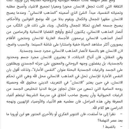
– ومع عصر النهضة عادت الثقافة اليونانية والرومانية القديمة إلى أوروبا. تلك
الثقافة التي كانت تجعل الانسان محورا ومعيارا لجميع الاشياء وأصبح مطلبه
وتمنياته النفسية، مبدأ. الشئ الذي أسميته “المذهب الانساني”. وعندما يصبح
الانسان مظهرا للجمال والكمال ويقوم بدلا من الله بوضع القوانين والأحكام،
يصبح جسمه العاري تمثالا للجمال والكمال. وبناء على ذلك فان الكتّاب من
أنصار المذهب الانساني، يكتبون أبشع وأوقح القضايا الانسانية والرسامين من
أنصار المذهب الانساني يرسمون الأجساد العارية للانسان ومنتجي الأفلام
يصورون أكثر مشاهد الحياة خفية واستتارا على شاشة السينما. والسبب واضح،
لان الانسان هو بالنسبة لأنصار المذهب الانساني مجرد جسد وجسدية.
وفي المقابل، فان أتباع الديانات، لا يعتبرون الانسان مجرد جسم ومحدود
بالجسدية، بل يفضلون وجهه الروحاني والمعنوي على جزئه الجسدي ويطلقون
على الجسد والرغبات الجسدية البحتة عنوان “النفس الأمارة”، ولذلك أقول بان
النفس الأمارة للإنسان تحل في المذهب الانساني محل الله وهي التي تحكم
الانسان، في حين يعتبر “الانسان” في التعريف الديني مخلوق الله وحصيلة
روحه السامية التي تسعى من خلال تجاوز مزرعة الدنيا لتخليص الجسد من
الرغبات الحيوانية وأن يصبح صاحب أخلاق في مدرسة الشريعة ليتعلم ألفباء
المعرفة وفي هذه المراحل، فان معلميه هم الأنبياء والأوصياء الإلهيين ونهجه
الدراسي هو كلام الله.
– نظرا إلى ما أسلفت، فان التنوير الفكري أو بالأحرى المتنور هو ابن أوروبا ما
بعد عصر النهضة؟
– بالضبط !