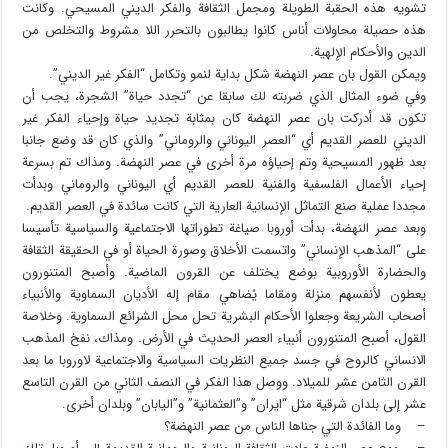
تشويه هذه الحقبة الطويلة ومجمل الثقافة والفكر الديني المسيحي. وكانت
هذه حصيلة محاولات أناس كانوا يطالبون بالتحرر اللا مشروط والتخلص من
الدين والأحكام الإلهية.
ويمكن القول بان عصر النهضة شكل بداية لنمو وتكامل “الفكر غير الديني”.
وفي ضوء المثال الذي ضربته لك سابقا عن “تجدد حياة” الشجرة، يجب أن
تكون قد أدركت بان عصر النهضة كان بمثابة تجديد حياة وإحياء الفكر غير
الديني للعصر القديم أي “العصر اليوناني والروماني” والذي كان قد وضع جانبا
بعد ظهور المسيحية وتم إحياؤه مرة أخرى في عصر النهضة. ومذاك تم بسرعة
إحياء الأعمال الفلسفية والفنية للعصر القديم أي اليوناني والروماني وبدأت
مجددا عملية صنع التماثل الإنسانية العارية التي كانت سائدة في العصر القديم.
وبعد عصر النهضة، بدأت أوروبا صياغة تطوراتها الاجتماعية والسياسية تأسيسا
على “المذهب الإنساني” واتسمت الأخلاق وصورة الحياة أو في الحقيقة الثقافة
والحضارة الأوروبية بوضع يختلف عن القرون الماضية. وأصبح المتنورون
يعطون لأنفسهم منزلة ومقاما يُضاهي مقام إله الأديان السماوية والأنبياء
أصحاب الشريعة وجعلوا الأحكام البشرية تحل محل الشرائع السماوية. وخلاصة
القول، أصبح المتنورون أنبياء العصر الحديث في الأرض. ومذاك، نفخ المذهب
الانساني كالروح في جسد جميع النظريات السياسية والاجتماعية لاوروبا ما بعد
القرن الثامن عشر للميلاد. ووصل هذا الفكر في النصف الثاني من القرن التاسع
عشر إلى بلدان شرقية مثل “ايران” و”العثمانية” و”اليابان” وبلدان أخرى.
– وما الفائدة التي جناها الناس من عصر النهضة؟