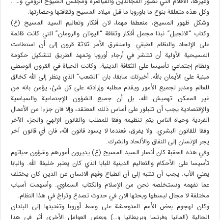
وغيرها، الأفلام التي تصور المجالدين والقياصرة ومجلس الشيوخ الرومي و… .
وكل هذه متعلقة بنوع ما باوروبا ما قبل ميلاد المسيح وثقافتها وحضارتها.
وشكل ظهور المسيح، منعطفا مهما، لان أفكار وتعاليم السيد المسيح (ع)
وكتاب “الانجيل” نبذا مجمل أفكار وثقافة “اليونان والرومان” التي كانت قائمة
على الإلحاد والنظام الطبقي. واستغرق الأمر ثلاثة قرون إلى أن استطاعت
المسيحية الأولية أن تنتشر في أرجاء أوروبا وتمهد الطريق لتشكيل حكومة
ونظام إجتماعي تأسيسا على الثقافة الدينية. وكانت الحياة في القرون الوسطى
مبنية على الأيمان بالله. أخبرتك سابقا، بان “الشعب” الذي ينظر إلى الله كخالق
للعالم ومدبر لجميع الأمور ويقدم مطلبه وإرادته على كل شئ، يؤمن بانه من
غير الممكن تهميش الله، بل أن جميع الشؤون الإجتماعية والسياسية
والإقتصادية يجب أن تتبلور على أساس ذلك المعتقد، وإلا فان جزءا من الأعمال
الفردية وحياة الناس يتم تنظيمه وفقا للمطلب والقانون الإلهي والجزء الآخر
وفقا للقانون البشري. ولا يفرق، فعندما لا يسود قانون الله، فان أي قانون آخر
يجر الإنسان إلى النفاق والألحاد والشرك.
وفي هذه الحقبة كان أنصار السيد المسيح (ع) يديرون أمورهم وشؤون حياتهم
تأسيسا على الأحكام والتعاليم الدينية للبابا الذي كان يعتبر خليفة الله. والبابا
يعني الأب. يجب أن تنتبه إلى أن انطباع وفهم الانسان عن الدين كان يختلف
عما نفهمه ونستخلصه نحن من الإسلام والكتاب السماوي. وأسهمت أسباب
مختلفة لا مجال لبسطها وبحثها الان في حدوث تصدع وتراخ في هذا النظام.
وكان لهجوم بعض الأمم المتوحشة على وسط أوروبا وتفتيتها إلى البلدان
الحالية (المانيا وفرنسا وبريطانيا و…) وبعض العوامل الأخرى أثر في هذا