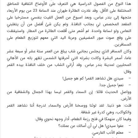
هذا النوع من الفصول الدراسية هي التعرف على الأوضاع الثقافية للمناطق
المختلفة على الأقل. وقد غادرت الطائرة طهران عند الساعة 23 من يوم الأربعاء
متجهة إلى بندر عباس، وبعد اسبوع من العمل القيت بنفسي مسترخيا على
المقعد المخصص لي بجانب النافذة. ولم يكن شئ أفضل من أن يتغلبني
النعاس ولو لساعة واحدة. لم أشعر متى أقلعت الطائرة من المطار. واستيقظت
على وقع صوت عبور المضيفين وعربة اليد التي معهم لتوزيع الطعام على
المسافرين.
وكان المسافر الذي يجلس بجانبي شاب يبلغ من العمر ستة عشر أو سبعة عشر
عاما، أسمر البشرة وكانت بشرته التي أحرقتها الشمس تظهر بانه من الأهالي
المحليين لمدينة بندر عباس. وقد أراني الشاب من خلف النافذة بيده القمر
وقال:
– سيدي هل تشاهد القمر! كم هو جميل!
– نعم! جميل جدا.
وواصل الحديث قائلا: إن السماء والقمر ليسا بهذا الجمال والشفافية من
الأرض.
قلت: هو ذنبنا. لقد لوثنا ووسخنا الأرض والسماء لدرجة أننا نشاهد القمر
والكواكب، وهي كدرة غير شفافة.
وفيما كان منهمكا في فتح رزمة الطعام، أدار وجهه نحوي وقال:
– عفوا سيدي! هل لي أن أسالك عن عملك؟
– معلم الأدب الفارسي.