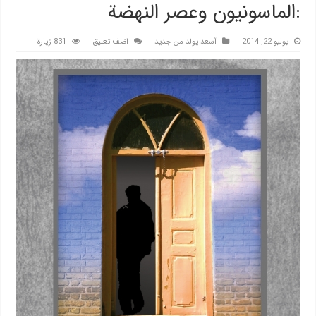
:الماسونيون وعصر النهضة
يوليو 22, 2014
أسعد يولد من جديد
اضف تعليق
831 زيارة