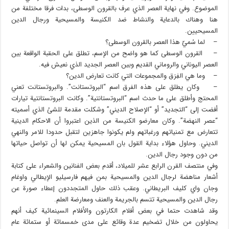
الموضوع. وفي نهاية العصر الذي عرف بالقرون الوسطى، بدات فرقا مختلفة من
هنا وهناك بالدعاية والنشاط ضد الكنيسة والمسيحية ورجال الدين
المسيحيين.
– لما سُميّ هذا العصر بالقرون الوسطى؟
– القرون الوسطى كما هو واضح من الإسم، تطلق على الحقبة الواقعة بين
العصر اليوناني والروماني القديم وبين العصر الجديد الذي نعيش فيه.
– وما هي الفِرَق والمجموعات التي كانت تعارض الدين؟
– وكان يطلق على هذه الفرق اسم “البروتستانت”. والبروتستانت تعني
المحتج وأطلق على ما حدث اسم “البروتستانتية”. وكانت البروتستانتية تيارات
أفضت إلى “التجديد” أو “الإصلاح الديني” وشكلت مقدمة للشئ الذي أسميته
“عصر النهضة”. وكان معارضو الكنيسة من الذين اعتبروا أن الاحكام الدينية
تتعارض مع تمنياتهم ورغباتهم ولم يكونوا جاهزين لتقبل حدودا للامر والنهي
الديني. وحاول هؤلاء بداية القول بان المسيحية يمكن لها أن تواصل حياتها
من دون وجود رجال الدين.
وفي منتصف القرن الرابع عشر للميلاد، أقدم بعض الفنانين والشعراء على كتابة
أشعار مناهضة لرجال الدين والمسيحية بمن فيهم فارسيليو الإيطالي واوغام
وجان واي كليف البريطاني. وعقب ذلك حاول المتجددون إعطاء صورة عن
رجال الدين والمسيحية تتسم بالجريمة والعنف ومعارضة العلم.
وقد شاهدت حتما في بعض أفلام الكارتون والأفلام السينمائية كيف أنهم
يحاولون من خلال تضخيم عدة وقائع على مدى خمسمائة أو ستمائة عام