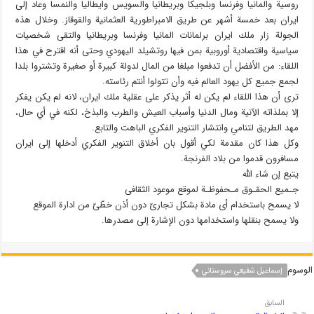
روسية والمانيا وفرنسا وبلجيكا وبريطانيا والسويس وايطاليا والنمسا وعاد إلى
ايران بعد خمسة أشهر عن طريق الامبراطورية العثمانية والقوقاز. وخلال هذه
الجولة زار ملك ايران برلمانات المانيا وفرنسا وبريطانيا والتقى شخصيات
سياسية واقتصادية أوروبية بمن فيها روتشيلد اليهودي وحتى أنه اقترح في هذا
اللقاء: من الأفضل أن تدفعوا مبلغا من المال لدولة كبيرة أو صغيرة وتشتروا بلدا
لجمع جميع كل يهود العالم فيه وأن تتولوا أنتم رئاسته.
ترى أن هذا اللقاء لم يكن له أثر يذكر على عقلية ملك ايران، لانه لم يكن يفكر
إلا بملذاته الآنية ومال الدنيا وأسباب العيش والطرب والبذخ، لكنه في أي حال،
مهد الطريق لتنامي وانتشار التنوير الفكري الباهت والتابع.
وكل هذا كان مقدمة لكي أقول بان أخلاق التنوير الفكري أدخلها إلى ايران
مسافرون قدموا من بلاد الفرنجة.
یتبع إن شاء الله
جـمیع الحقـوق مـحفوظـة لموقع موعود الثقافی
لا یسمح باستخدام أی مادة بشكل تجاریّ دون أذن خطّیّ من ادارة الموقع
ولا یسمح بنقلها واستخدامها دون الإشارة إلى مصدرها.
الوسوم
إسماعيل شفيعي سروستاني
السابق