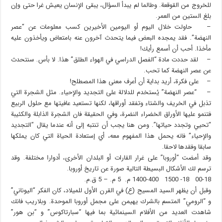
للخروج من القوقعة. وطالما لم يبدأ السؤال، يبقى الإنسان يعيش غرا حتى وإن
بلغ الستين من العمر.
– حاولت خلال اليوم أو اليومين الأخيرين كسب معلومات عن “عصر
النهضة”. فقد يمجده البعض فيما يتحدث آخرون عنه بامتعاض ويأخذون عليه
مأخذا. أحب أن أسمع رأيك!
– لقد حددت مادة “الفصل الدراسي في الهواء الطلق” هذا. لا بأس. سنتحدث
عن عصر النهضة كما تحب.
– على فكرة، أريد بداية أن أعرف معنى هذا المصطلح!
– “عصر النهضة” يُستخدم للدلالة على التجديد والإحياء. مثل الشجرة التي
تذبل في الخريف والشتاء وتفقد أوراقها، لكنها تستعيد عافيتها مع حلول الربيع
فتنمو عليها الأوراق الخضراء النضرة، وفي الحقيقة فان الشجرة الذابلة والكئيبة
“تحيي وتجدد حياتها”. ومن هنا يجب أن تنتبه إلى أنه عندما يقال “التجديد
والإحياء” فانه يحمل هذا المفهوم معه، أي إستعادة الحياة التي كان يملكها
سابقا وفقدها لاحقا.
وقد أمضت “أوروبا” على غرار القارات أو البلدان الأخرى، أدوارا مختلفة. وقد
ترسم لك الأشكال البسيطة التالية صورة عن تاريخ أوروبا.
00-18 18- 1500 1400-400 م. 5 م. – 5 ق.م.
وقبل أن يظهر السيد المسيح (ع) في القرن الأول للميلاد، كان الفكر “اليوناني”
و “الرومي” المتسم بالشرك يهيمن على مجمل أوروبا الموحدة. وبلاريب فانك
شاهدت العديد من الأفلام السينمائية بما فيها “سبارتاكوس” و “بن هور”