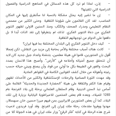
– إذن، لماذا لم ترد كل هذه المسائل في المناهج الدراسية والفصول
الدراسية التي تلقيتها؟
– إن ما تشير إليه يمثل مشكلة بالنسبة لنا سأتطرق إليها في المكان
المناسب. لقد كان القائمون على شؤوننا الثقافية وحتى الكثير من مصممي
النظام التعليمي ومدراء الصحف والكتّاب ومنذ السنين الاولى لظهور التنوير
الفكري من دعاة التنوير الفكري. لذلك لم يتطرقوا إلى نقد الذات أبدا لا بل
دافعوا على الدوام عن توجهاتهم الثقافية.
– كيف دخل التنوير الفكري إلى البلدان المختلفة بما فيها ايران؟
– كانت هناك أسباب مختلفة والأمر بحاجة إلى مزيد من النقاش، لكن إجمالا
أقول بان المتنورين، قاموا في هيئة معلمين، بتنشئة واعداد جيل جديد كان لابد
أن تتحقق جميع أمنياته وأحلامه في “الأرض”. وأصبح هذا الانسان بصدد
البحث والغور في الطبيعة بكل ما أوتي من قوة، وأن يصنع ويبني حياته حسب
رغبته وأهوائه من خلال كشف القوانين الكامنة في الظواهر المادية.
وقد مهدت الثورة الصناعية والرحلات الإستكشافية والكثير من الأحداث لظهور
وقيام هذا الكفر والثقافة على هيئة “الحضارة الجديدة والحديثة” القائمة على
أساس نبذ السنن الدينية. وقام السلطان العثماني برحلة إلى بلاد الفرنجة عام
1283 للميلاد، وبعده قام بعض المنتمين للامبراطوية اليابانية بزيارة إلى تلك
البلاد، كما أن بعض المتنورين الايرانيين بمن فيهم ميرزا حسين خان سبهسالار،
مهدوا ووفروا مقدمات رحلة ملك إيران إلى الفرنج. وقد أورد فريدون ادميت
شرح هذه الرحلة في كتابه “فكر الرقيّ” وزار ملك ايران في هذه الجولة كلا من