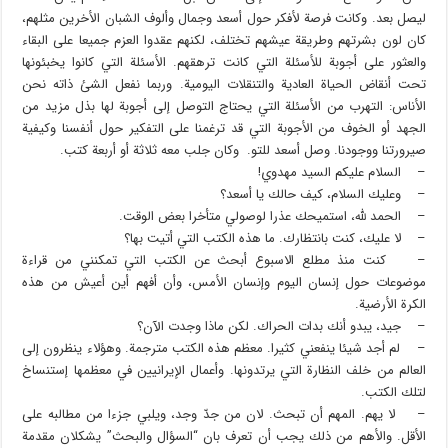
ليصل بعد. وكانت فرصة لأفكر حول أسعد وجمال وألوف الشبان الأخرين مثلهم،
كان لون بشرتهم وطريقة عيشهم تختلف، لكنهم عقدوا العزم جميعا على البقاء
والعثور على أجوبة للأسئلة التي كانت ترهقهم. الأسئلة التي كانوا يخبئونها
تحت أنقاض الحياة العادية والتنقلات اليومية. وربما نفعل الشئ ذاته نحن
الأناس: التهرب من الأسئلة التي يحتاج التوصل إلى أجوبة لها بذل مزيد من
الجهد أو الخوف من الأجوبة التي قد ترغمنا على التفكير حول أنفسنا وكيفية
صيرورتنا ووجودنا. وصل أسعد للتو. وكان جلب معه ثلاثة أو أربعة كتب.
– السلام عليكم السيد مهدوي!
– وعليك السلام، كيف حالك يا أسعد؟
– الحمد لله، استميحك عذرا لوصولي متأخرا بعض الوقت.
– لا عليك، كنت بانتظارك. ما هذه الكتب التي أتيت بها؟
– كنت منذ مطلع الاسبوع أبحث عن الكتب التي تمكنني من قراءة
موضوعات حول إنسان اليوم وإنسان الأمس، وأن أفهم أين أعيش من هذه
الكرة الأرضية.
– جيد، يبدو أنك بدات الحراك. لكن ماذا وجدت الآن؟
– لم أجد شيئا ينفعني كثيرا. معظم هذه الكتب مترجمة. وهؤلاء ينظرون إلى
العالم من خلف النظارة التي يرتدونها. وأعمال الإيرانيين في معظمها إستنساخ
لتلك الكتب.
– لا يهم. المهم أن تبحث. لان من جدّ وجد، ويلبي جزءا من مطالبه على
الأقل. والأهم من ذلك يجب أن تعرف بان “السؤال والبحث” يشكلان مقدمة