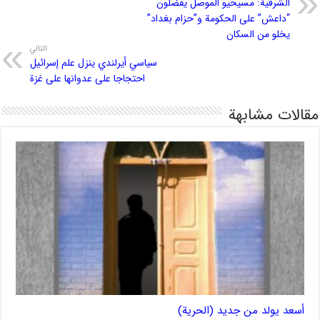
الشرقية: مسيحيو الموصل يفضلون
“داعش” على الحكومة و”حزام بغداد”
يخلو من السكان
التالي
سياسي أيرلندي ينزل علم إسرائيل
احتجاجا على عدوانها على غزة
مقالات مشابهة
أسعد يولد من جديد (الحرية)