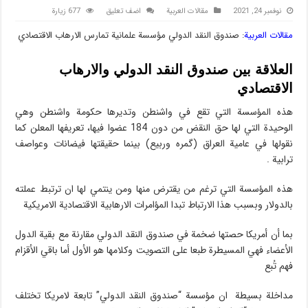
نوفمبر 24, 2021
مقالات العربیة
اضف تعليق
677 زيارة
مقالات العربیة
: صندوق النقد الدولي مؤسسة علمانية تمارس الارهاب الاقتصادي
العلاقة بین صندوق النقد الدولي والارهاب
الاقتصادي
هذه المؤسسة التي تقع في واشنطن وتديرها حكومة واشنطن وهي
الوحيدة التي لها حق النقض من دون 184 عضوا فيها، تعريفها المعلن كما
نقولها في عامية العراق (گمره وربيع) بينما حقيقتها فيضانات وعواصف
ترابية .
هذه المؤسسة التي ترغم من يقترض منها ومن ينتمي لها ان ترتبط عملته
بالدولار وبسبب هذا الارتباط تبدا المؤامرات الارهابية الاقتصادية الامريكية
بما أن أمريكا حصتها ضخمة في صندوق النقد الدولي مقارنة مع بقية الدول
الأعضاء فهي المسيطرة طبعا على التصويت وكلامها هو الأول أما باقي الأقزام
فهم تُبع
مداخلة بسيطة ان مؤسسة “صندوق النقد الدولي” تابعة لامريكا تختلف