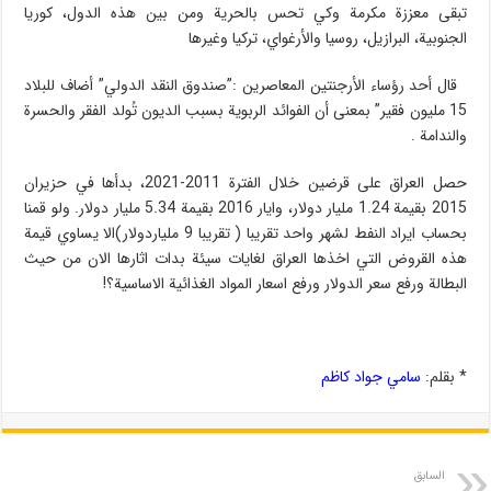
تبقى معززة مكرمة وكي تحس بالحرية ومن بين هذه الدول، كوريا
الجنوبية، البرازيل، روسيا والأرغواي، تركيا وغيرها
قال أحد رؤساء الأرجنتين المعاصرين :”صندوق النقد الدولي” أضاف للبلاد
15 مليون فقير” بمعنى أن الفوائد الربوية بسبب الديون تُولد الفقر والحسرة
والندامة .
حصل العراق على قرضين خلال الفترة 2011-2021، بدأها في حزيران
2015 بقيمة 1.24 مليار دولار، وايار 2016 بقيمة 5.34 مليار دولار. ولو قمنا
بحساب ايراد النفط لشهر واحد تقريبا ( تقريبا 9 ملياردولار)الا يساوي قيمة
هذه القروض التي اخذها العراق لغايات سيئة بدات اثارها الان من حيث
البطالة ورفع سعر الدولار ورفع اسعار المواد الغذائية الاساسية؟!
* بقلم:
سامي جواد کاظم
السابق