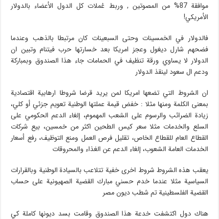
موافقة 87% من المصوتين , وربط عُملات كل الدول الأعضاء بالدولار
الأمريكي!
فالدولار في الخمسينات وحتى السبعينات كان مرتبطا بالذهب وعندما
فضحهم شارل ديغول وعجز امريكا بعد خسارتها حرب فيتنام وتبين ان
الدولار لا يساوي ورقة تنظيف في الحمامات جاء هذا الصندوق وبمباركة
ودعم ال سعود لينقذ الدولار
ان الشروط التي تضعها امريكا لمن يريد قرضا شروطا ارهابية اقتصادية
بمعنى الكلمة ومنها مثلا : خفض قيمة عملتها الوطنية تعويم جزئي أو كلي،
زيادة الضرائب والرسوم على الشعب المهموم، إلغاء الدعم الحكومي على
السلع والخدمات مثلا سعر كيس الطحين اكثر من خمسين، بيع شركات
القطاع العام للقطاع الخاص، تقليل فرص العمل ومنع التوظيف، رفع أسعار
الخدمات العامة الشعوب، إلغاء الدعم عن الغذاء والمحروقات
يعقب هذه الشروط شروط اخرى خفية تتلاعب بالسيادة الوطنية وبالقرارات
السياسية مثلا عندما خدم حسني مبارك القضية الصهيونية على حساب
القضية الفلسطينية تم شطب ديون مصر
هناك دول اكتشفت خدعة هذا الصندوق وقامت بسد ديونها كاملة كي