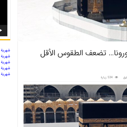
كورونا… تضعف الطقوس الأقل
شهریة ال
شهریة ال
شهریة ال
شهریة ال
شهریة ال
يق
534 زيارة