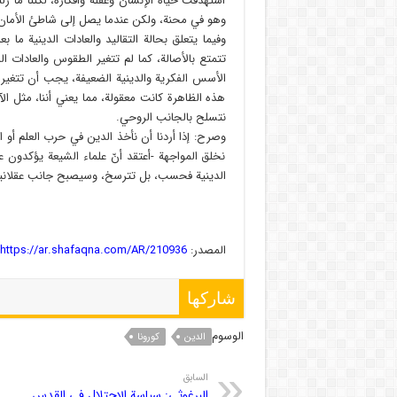
استهدفت حياة الإنسان وعقله وأفكاره، لكننا ما زلن
وهو في محنة، ولكن عندما يصل إلى شاطئ الأمان
وفيما يتعلق بحالة التقاليد والعادات الدينية ما 
تتمتع بالأصالة، كما لم تتغير الطقوس والعادات ال
الأسس الفكرية والدينية الضعيفة، يجب أن تتغير 
هذه الظاهرة كانت معقولة، مما يعني أننا، مثل ال
نتسلح بالجانب الروحي.
وصرح: إذا أردنا أن نأخذ الدين في حرب العلم أو 
نخلق المواجهة -أعتقد أنّ علماء الشيعة يؤكدون على
الدينية فحسب، بل تترسخ، وسيصبح جانب عقلانيته
المصدر:
https://ar.shafaqna.com/AR/210936/
شاركها
الوسوم
الدین
کورونا
السابق
البرغوثي: سياسة الإحتلال في القدس