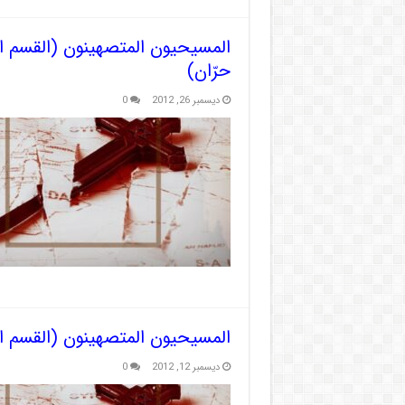
حرّان)
ديسمبر 26, 2012
0
المسيحيون المتصهينون (القسم ال
ديسمبر 12, 2012
0