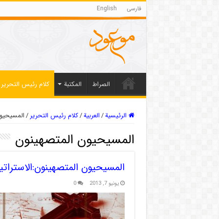
فارسی
English
الصراط
المکتبة
كلام رئيس التحرير
الرئيسية
/
العربیة
/
كلام رئيس التحرير
/
المسیحیون
المسیحیون المتصهینون
المسيحيون المتصهينون:الاستراتي
يونيو 7, 2013
0