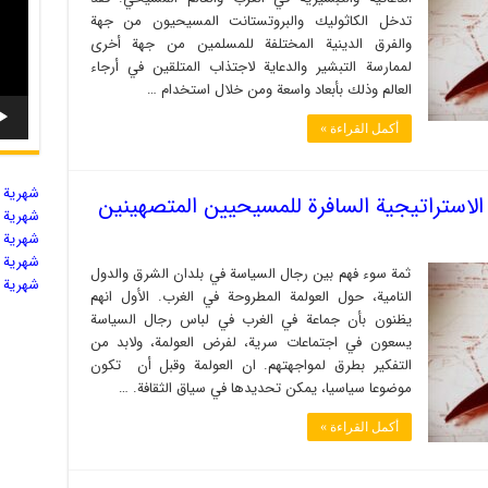
تدخل الكاثوليك والبروتستانت المسيحيون من جهة
والفرق الدينية المختلفة للمسلمين من جهة أخرى
لممارسة التبشير والدعاية لاجتذاب المتلقين في أرجاء
العالم وذلك بأبعاد واسعة ومن خلال استخدام …
أكمل القراءة »
شهریة ال
 الاستراتيجية السافرة للمسيحيين المتصهينين
شهریة ال
شهریة ال
شهریة ال
ثمة سوء فهم بين رجال السياسة في بلدان الشرق والدول
شهریة ال
النامية، حول العولمة المطروحة في الغرب. الأول انهم
يظنون بأن جماعة في الغرب في لباس رجال السياسة
يسعون في اجتماعات سرية، لفرض العولمة، ولابد من
التفكير بطرق لمواجهتهم. ان العولمة وقبل أن تكون
موضوعا سياسيا، يمكن تحديدها في سياق الثقافة. …
أكمل القراءة »