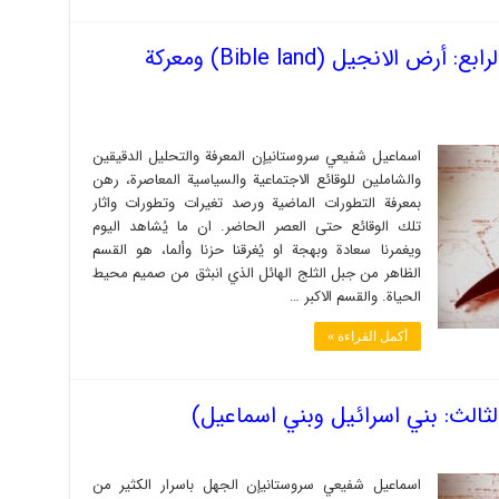
المسيحيون المتصهينون (القسم الرابع: أرض الانجيل (Bible land) ومعركة
اسماعیل شفيعي سروستانيإن المعرفة والتحليل الدقيقين
والشاملين للوقائع الاجتماعية والسياسية المعاصرة، رهن
بمعرفة التطورات الماضية ورصد تغيرات وتطورات واثار
تلك الوقائع حتى العصر الحاضر. ان ما يُشاهد اليوم
ويغمرنا سعادة وبهجة او يُغرقنا حزنا وألما، هو القسم
الظاهر من جبل الثلج الهائل الذي انبثق من صميم محيط
الحياة. والقسم الاكبر …
أكمل القراءة »
ثالث: بني اسرائيل وبني اسماعيل)
اسماعيل شفيعي سروستانيإن الجهل باسرار الكثير من