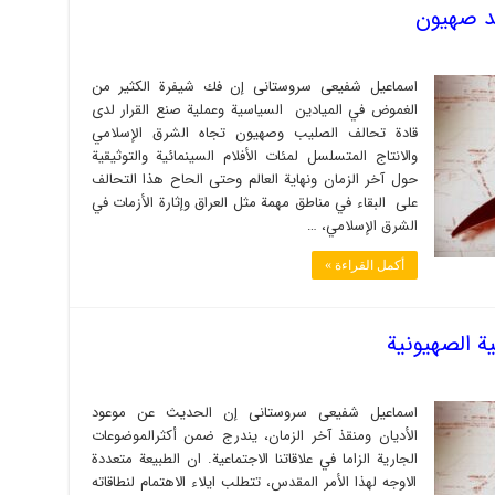
د صهيون
اسماعیل شفیعی سروستانی إن فك شيفرة الكثير من
الغموض في الميادين السياسية وعملية صنع القرار لدى
قادة تحالف الصليب وصهيون تجاه الشرق الإسلامي
والانتاج المتسلسل لمئات الأفلام السينمائية والتوثيقية
حول آخر الزمان ونهاية العالم وحتى الحاح هذا التحالف
على البقاء في مناطق مهمة مثل العراق وإثارة الأزمات في
الشرق الإسلامي، …
أكمل القراءة »
ة الصهيونية
اسماعیل شفیعی سروستانی إن الحديث عن موعود
الأديان ومنقذ آخر الزمان، يندرج ضمن أكثرالموضوعات
الجارية الزاما في علاقاتنا الاجتماعية. ان الطبيعة متعددة
الاوجه لهذا الأمر المقدس، تتطلب ايلاء الاهتمام لنطاقاته