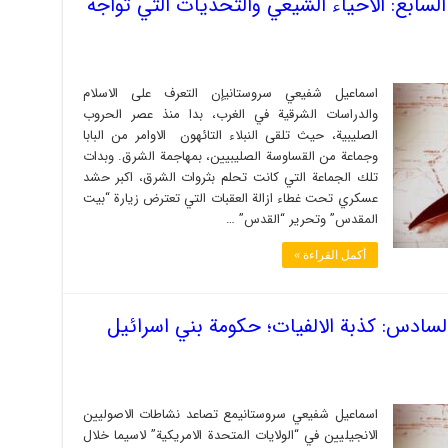
لسابع: الاحياء الشيعي والتحديات التي تواجه
اسماعیل شفيعي سروستانيإن التعرف على الاسلام
والدراسات الشرقية في الغرب، بدا منذ عصر الحروب
الصليبية، حيث تلقى النبلاء التائهون الاوامر من البابا
وجماعة من القساوسة الصليبيين، بمهاجمة الشرق. وبدات
تلك الجماعة التي كانت تحلم بثروات الشرق، اكبر حشد
عسكري تحت غطاء ازالة العقبات التي تعترض زيارة “بيت
المقدس” وتحرير “القدس” …
أكمل القراءة »
سادس: كذبة الالفيات؛ حكومة بني اسرائيل
اسماعیل شفيعي سروستانيمع تصاعد نشاطات الاصوليين
الانجيليين في “الولايات المتحدة الامريكية” لاسيما خلال