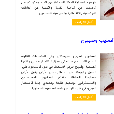
واوجهه المعرفية المختلفة؛ فضلا عن انه لا يمكن تجاهل
الحديث من الناحية الكمية والكيفية عن العلاقات
الاجتماعية والاقتصادية والسياسية للمسلمين …
أكمل القراءة »
الصليب وصهيون
اسماعیل شفیعی سروستانی وفي المنعطفات التالية،
انسلخ الغرب من جلده في سياق النظام الرأسمإلى والثورة
الصناعية، وانتهج طريق الاستعمار في ضوء الاستحواذ على
السوق والهيمنة على مصادر باطن الأرض وفوق الأرض
وممارسة السلطة، وانتشر المبشرون المسيحيون
والمستشرقون بوصفهم طليعة وممهدي جادة الاستعمار
الغربي، في كل مكان من هذه المعمورة.لقد جاؤوا …
أكمل القراءة »