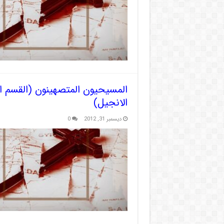
المسيحيون المتصهينون (القسم 
الانجيل)
ديسمبر 31, 2012
0