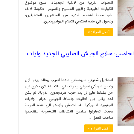
السنوات القريبة من الالفية الجديدة، اصبح موضوع
الكوارث الطبيعية وظهور المسيح وتاسيس حكومة الالف
عام، محط اهتمام شديد من المبشرين المتطرفين،
وتحول الى مادة لمنتجي الافلام الهوليووديين.
أكمل القراءة »
الخامس: سلاح الجيش الصليبي الجديد وايات
اسماعیل شفيعي سروستاني عندما اصيب رونالد ريغن اول
رئيس امريكي اصولي وايوانجيلي، بالاحباط لان يكون اول
من يضغط على زر بدء حرب هرمجدون الذرية، لم يكن
احد يظن بان فعاليات ونشاط انجيليي حزام الولايات
الجنوبية الامريكية، قد انتعش وازدهر الى هذه الدرجة
بحيث تجاوزوا ميادين النشاطات التبشيرية ليقتحموا
ساحات العمل …
أكمل القراءة »