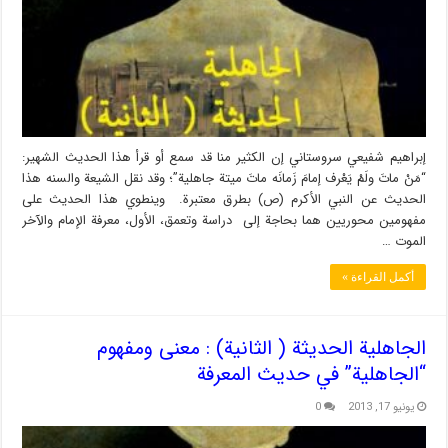
إبراهيم شفيعي سروستاني إن الكثير منا قد سمع أو قرأ هذا الحديث الشهير:
“مَنْ ماتَ ولَمْ يَعْرف إمامَ زَمانَه ماتَ ميتة جاهلية”؛ وقد نقل الشيعة والسنه هذا
الحديث عن النبي الأكرم (ص) بطرق معتبرة. وينطوي هذا الحديث على
مفهومين محوريين هما بحاجة إلى دراسة وتعمق، الأول، معرفة الإمام والآخر
الموت …
أكمل القراءة »
الجاهلية الحديثة ( الثانية) : معنى ومفهوم
“الجاهلية” في حديث المعرفة
يونيو 17, 2013
0