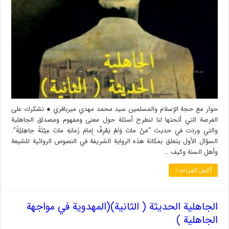
حوار مع حجة الإسلام والمسلمين سيد محمد مهدي ميرباقري ● نشكرك على
الفرصة التي أتحتها لنا لنطرح أسئلة حول معنى ومفهوم ومصداق الجاهلية
والتي وردت في حديث “مَنْ ماتَ وَلَمْ يَعْرِفْ إِمامَ زَمانِهِ ماتَ مِيْتَةً جاهِليَّةً”.
السؤال الأول يتعلق بمكانة هذه الرواية الشريفة في النصوص الروائية للشيعة
وأهل السنة وكيف …
أكمل القراءة »
الجاهلية الحديثة ( الثانية)(المهدوية في مواجهة
الجاهلية )