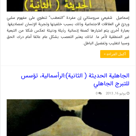
إسماعيل شفيعي سروستاني إن مفردة “التعصّب” تنطوي على مفهوم سلبي
وردئ في العلاقات الاجتماعية وذلك بسبب خلفيتها وتجربة الإنسان لمصاديقها.
بعبارة أخرى يتم اعتبارها كصفة إنسانية رذيلة ودنيئة تعكس شكلا من التبعية
غير المنطقية لأمر ما. لذلك يعتبر التعصب بشكل عام عائقا أمام درك الحق
وسببا لتغليب وتفضيل الباطل.
أكمل القراءة »
الجاهلية الحديثة ( الثانية):الرأسمالية، تؤسس
للتبرج الجاهلي
يوليو 16, 2013
0