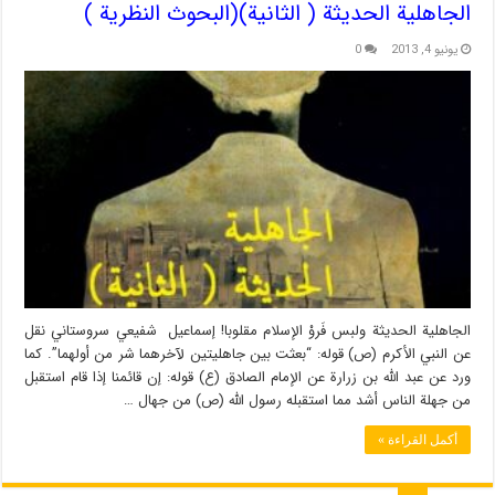
الجاهلية الحديثة ( الثانية)(البحوث النظرية )
يونيو 4, 2013
0
الجاهلية الحديثة ولبس فَروْ الإسلام مقلوبا! إسماعيل شفيعي سروستاني نقل
عن النبي الأكرم (ص) قوله: “بعثت بين جاهليتين لآخرهما شر من أولهما”. كما
ورد عن عبد الله بن زرارة عن الإمام الصادق (ع) قوله: إن قائمنا إذا قام استقبل
من جهلة الناس أشد مما استقبله رسول الله (ص) من جهال …
أكمل القراءة »