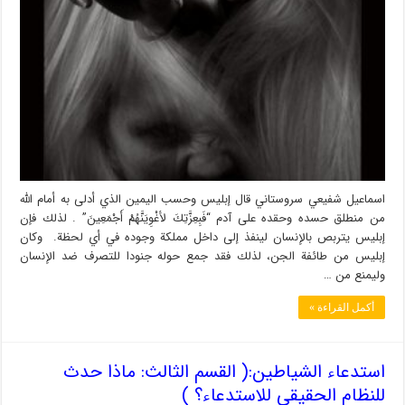
اسماعيل شفيعي سروستاني قال إبليس وحسب اليمين الذي أدلى به أمام الله
من منطلق حسده وحقده على آدم “فَبِعِزَّتِكَ لأغْوِيَنَّهُمْ أَجْمَعِينَ” . لذلك فإن
إبليس يتربص بالإنسان لينفذ إلى داخل مملكة وجوده في أي لحظة. وكان
إبليس من طائفة الجن، لذلك فقد جمع حوله جنودا للتصرف ضد الإنسان
وليمنع من …
أكمل القراءة »
استدعاء الشياطين:( القسم الثالث: ماذا حدث
للنظام الحقيقي للاستدعاء؟ )