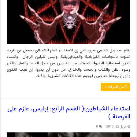
بقلم اسماعيل شفيعي سروستاني إن الاستدعاء العام للشيطان يحصل عن طريق
التلوث بالنجاسات الفيزيائية والميتافيزيقية. وليس قليلين الرجال والنساء
الذين استضافوا الضيوف الخبثاء غير المدعوين من خلال الحقد والنفاق والكبر
وسوء الظن والكذب والحسد والخداع، من دون أن يدروا. إن غياب التقوى
والورع يجعلنا معرضين لهجوم هذه الكائنات الشريرة. ولذلك …
أكمل القراءة »
استدعاء الشياطين:( القسم الرابع: إبليس، عازم على
القرصنة )
أبريل 22, 2013
0