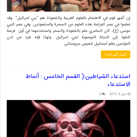
إن أشهر قوم في الاهتمام بالعلوم الغريبة والشعوذة هم “بني اسرائيل”. وقد
تعلموا في عصر الفراعنة هذه العلوم من السحرة والمشعوذين. وفي عصر النبي
موسى (ع)، كان السامري ملم بالشعوذة والسحر واستخدمهما في أول فرصة
للنفوذ إلى الديانة الموسوية لبني اسرائيل. ولهذا فإنه طرد من لدن
المؤمنين.بقلم اسماعیل شفیعی سروستانی
أكمل القراءة »
استدعاء الشياطين:( القسم الخامس : أنماط
الاستدعاء
مايو 4, 2013
0