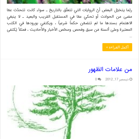
ربّما يتخيّل البعض أنّ الروايات التي تتعلّق بالتاريخ ـ سواء كانت تتحدّث عمّا
مضى من الحوادث أو تحكي عمّا في المستقبل القريب والبعيد ـ لا ينبغي
الاهتمام بسندها ما لم تتضمّن حكماً شرعياً ، ويكتفي بورودها في الكتب
المعتبرة وعلى ألسنة مَن سبق وفحص ومحّص الأخبار والأحاديث ، فمثلاً يُكتفى
…
أكمل القراءة »
من علامات الظهور
ديسمبر 17, 2012
0