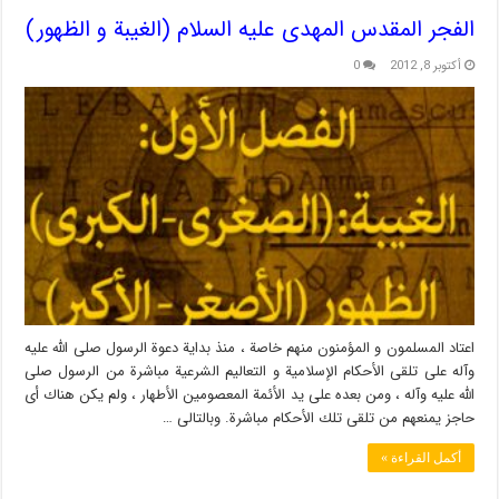
الفجر المقدس المهدی علیه السلام (الغیبة و الظهور)
أكتوبر 8, 2012
0
اعتاد المسلمون و المؤمنون منهم خاصة ، منذ بدایة دعوة الرسول صلى الله علیه
وآله على تلقی الأحكام الإسلامیة و التعالیم الشرعیة مباشرة من الرسول صلى
الله علیه وآله ، ومن بعده على ید الأئمة المعصومین الأطهار ، ولم یكن هناك أی
حاجز یمنعهم من تلقی تلك الأحكام مباشرة. وبالتالی …
أكمل القراءة »