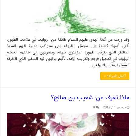
وقد وردت عن أئمّة الهدى عليهم السلام طائفة من الروايات في علامات الظهور،
تُلقي أضواءً كاشفة على مجمل الظروف التي ستواكب عملية ظهور المنقذ
المنتظر الذي يترقّب ظهوره المؤمنون بلهفة، ويضرعون إلى خالقهم الحكيم
الرؤوف في تعجيل فرجه وتقريب أيّامه، لأنّهم يرقبون فيه السفير الذي ادّخرته
السماء ليمثّل إرادتها في …
أكمل القراءة »
ماذا تعرف عن: شعيب بن صالح؟
ديسمبر 11, 2012
0