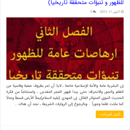
للظهور و تنبؤات متحققة تاریخیا)
أكتوبر 11, 2012
0
إن البشریة عامة والأمة الإسلامیة خاصة ، لابدّ أن تمر بظروف صعبة وقاسیة من
الظلم والجور والانحراف حتى یبدا ظهور الفجر المقدس ، واستنتاجاً من فكرة
الحدیث النبوی المتواتر القائل: إن المهدی (علیه السلام)یملأ الأرض قسطاً وعدلاً
كما ملئت ظلما وجوراً .. وبالرجوع إلى الروایات الشریفة ، نجد أن هناك …
أكمل القراءة »