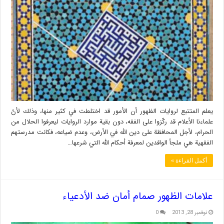
يعلم المتتبع لروايات الظهور أن الأمور قد اختلطت في كثير منها، وذلك لأنّ
علماءنا الأعلام قد ركّزوا على الفقه، دون بقية موارد الروايات ليعرفوا الحلال من
الحرام، لأجل المحافظة على دين الله في الأرض، وعدم ضياعه، فكانت مدرستهم
الفقهية هي ملجأ الوافدين لمعرفة أحكام الله التي شرعها…
أكمل القراءة »
علامات الظهور صمام أمان ضد الأدعياء
نوفمبر 28, 2013
0