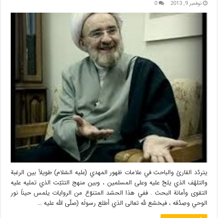
نوفمبر 9, 2013
0
يتردّد القارئ‏ والباحث في علامات ظهور المهدي (عليه السّلام) طويلاً بين الرغبة
والتلهّف الذي يلحّ عليه وعلى المسلمين ، وبين منهج التثبّت الذي تمليه عليه
التقوى وأمانة البحث . ففي هذا الحشد المتنوّع من الروايات يلمس حيناً نور
الوحي وصِدْقه ، فيخشع لله تعالى الذي أطلع رسولَه (صلّى الله عليه …