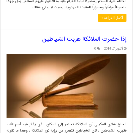
الكاظم عليه السلام _مشاركاً آباءه الكرام وأبناءه الأطهار عليهم السلام_ بذل جهداً
ملحوظاً مؤطِّراً ومسوِّراً للعقيدة المهدوية، بحيث لا يبقى هناك…
أكمل القراءة »
إذا حضرت الملائكة هربت الشياطين
أكتوبر 7, 2014
0
الحاج هادي العكيلي أن الملائكة تحضر إلى المكان الذي يذكر فيه أسم الله ،
فتهرب الشياطين ، لان الشياطين تتضرر من رؤية نور الملائكة ، وهذا ما نقوله