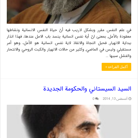
في علم النفس مقرر وبشكل لاريب فيه أنّ حياة النفس الانسانية ونشاطها
معقودة بالأمل, بمعنى انّ أية نفس انسانية ينسد باب الامل عندها، فهذا انذار
ببداية الانهيار, فحبل النجاة والانقاذ لاية نفس انسانية هو الأمل، وهو أمر
مستقبلي وليس في الماضي, وكثير من حالات الانهيار والكبت الروحي والانتحار
والفشل سببها …
أكمل القراءة »
السيد السيستاني والحكومة الجديدة
أغسطس 13, 2014
0