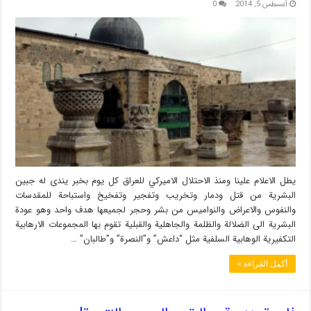
أغسطس 5, 2014
0
يطل الاعلام علينا ومنذ الاحتلال الاميركي للعراق كل يوم بخبر يندى له جبين
البشرية من قتل ودمار وتخريب وتفجير وتفخيخ واستباحة للمقدسات
والنفوس والاعراض والنواميس من بشر وحجر لجميعها هدف واحد وهو عودة
البشرية الى الضلالة والظلمة والجاهلية والقبلية تقوم بها المجموعات الارهابية
التكفيرية الوهابية السلفية مثل “داعش” و”النصرة” و”طالبان” …
أكمل القراءة »