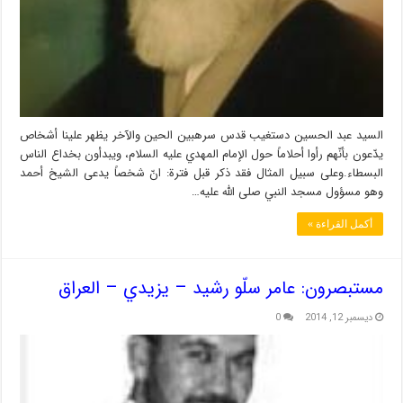
السيد عبد الحسين دستغيب قدس سرهبين الحين والآخر يظهر علينا أشخاص
يدّعون بأنّهم رأوا أحلاماً حول الإمام المهدي عليه السلام، ويبدأون بخداع الناس
البسطاء.وعلى سبيل المثال فقد ذكر قبل فترة: انّ شخصاً يدعى الشيخ أحمد
وهو مسؤول مسجد النبي صلى الله عليه…
أكمل القراءة »
مستبصرون: عامر سلّو رشيد – يزيدي – العراق
ديسمبر 12, 2014
0