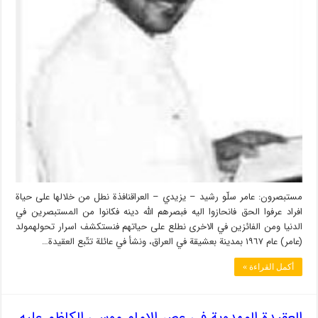
مستبصرون: عامر سلّو رشيد – يزيدي – العراقنافذة نطل من خلالها على حياة
افراد عرفوا الحق فانحازوا اليه فبصرهم الله دينه فكانوا من المستبصرين في
الدنيا ومن الفائزين في الاخرى نطلع على حياتهم فنستكشف اسرار تحولهمولد
(عامر) عام ١٩٦٧ بمدينة بعشيقة في العراق، ونشأ في عائلة تتّبع العقيدة…
أكمل القراءة »
العقيدة المهدوية في عصر الإمام موسى الكاظم عليه