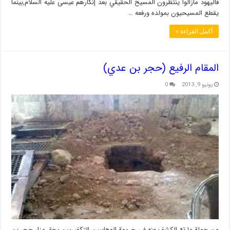
فاليهود مازالوا ينتظرون المسيح الحقيقي بعد إنكارهم عيسى عليه السلام,بينما
يقطع المسيحيون بمولده ورفعه …
أكمل القراءة »
المقام الرفيع (حجر بن عدي)
يونيو 9, 2013
0
من جملة ما تمّ الكشف عنه في جريمة الوهابيين التكفيريين بحق مزار حجر بن