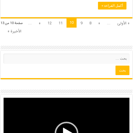
أكمل القراءة »
10
« الأولى
...
«
8
9
11
12
»
...
صفحة 10 من 13
الأخيرة »