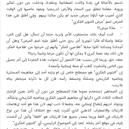
تتسم بالأصالة في بلدنا وكانت اصطناعية ومقلدة، ودخلت من دون تفكير
وروية، جعلتنا نتعلق بين السماء والأرض تدريجيا. ويعود ماضيها إلى الوقت
الذي أصيب فيه آباؤنا بمرض جديد لم يكن سائدا بينهم. وإني أطلق على هذا
المرض اسم “مرض التنوير الفكري”.
– ماذا! مرض؟!
– كنت أعرف بانك ستستغرب الأمر وتريد حتما أن تسأل، هل كون المرء
مثقفا وامتلاكه فكرا تنويريا أمر ردئ حتى أطلق عليه اسم المرض؟ وهل أن
أجدادنا وجداتنا كانوا سابقا “ظلاميي الفكر” وأنهم إن خرجوا من ظلامية الفكر،
فان ذلك يعد نعمة كبرى لا يمكن لها أن تكون مرضا وشيئا رديئا؟
معك حق، وربما كان بسبب هذا التصور أن تحولت هذه المفردة إلى أمر جميل
بين الناس وانتشرت كلقب أو صفة إيجابية وأسعدة.
إن “التنوير الفكري” هو مصطلح خاص إن لم ينتبه أحد إلى مفاهيمه المستترة
وماضيه التاريخي ومنشأه ومسقط رأسه، فان كل ما ذكرته سيخطر بباله
بلاريب.
إن الجماهير تستخدم عموما هذا المصطلح من دون أن تأخذ بعين الإعتبار
الحالات الثلاث التي ذكرتها أي مفاهيم التنوير الفكري وماضيه التاريخي ونشأته،
ويتولد لديهم إنطباع إيجابي عنه، وطبعا لا ذنب لهم، لان هذا هو أحد إرهاصات
الارتباك والاضطراب الذهني الذي أشرت إليه، مع اختلاف أن هذا من نوع
الارتباك في اللغة وربما مصدر جميع هذا الارتباك هو “اللغة” وآمل أن أتحدث
إليك في موقع آخر بشانه. لنعد إلى الموضوع الرئيسي، أي “التنوير الفكري”.