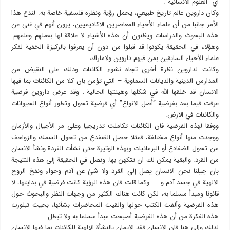
أي “العلوم الانسانية”.
وكان داروين عالم تاريخ طبيعي، يحمل رؤية ونظرة فلسفية خاصة به. لندع هذا
الأمر جانبا من أن علماء الأحياء المعاصرين الاكاديميين، يرون أنهم في غنى عن
هذه البحوث والدراسات ويظنون أن هذه الأشياء لا علاقة لها بعملهم وعلمهم.
وهؤلاء في الحقيقة يكونوا قد قبلوا من دون أن يعرفوا بالركيزة الخفية لفكر
علماء الأحياء السابقين بمن فيهم داروين ولاماراك.
وكانت لداروين نظرة أخرى تجاه نشوء الكائنات وذلك على النقيض من
المدارس الدينية والديانات السماوية – التي تؤمن بان كلا من الكائنات بما فيها
الانسان قد خلقها الله في شكلها وهيئتها الحالية-. وقد عرض داروين فرضية
عرفت فيما بعد بفرضية “أصل الانواع” أي فرضية تحول وتطور أنواع الحيوانات
والكائنات في الارض.
ووفقا لهذه الفرضية فان الكائنات تكاملت تدريجيا وعلى مر الأجيال والأزمان
ووجدت منها أنواع مختلفة، فمثلا حصل الضفدع من تحول السمك والزواحف
من تحول الضفادع أو البرمائيات وبهذه الوتيرة حتى نشأت القردة ونشأ الانسان
من القرد. والبقية يمكن لك ان تتكهن بها. ونصل في الحقيقة إلى هذه النتيجة
بان جيلنا نحن الانسان يصل إلى القرد ولا شئ عن آدم وحواء ونفخ الروح
الالهية في جسد آدم و… . وكما قلت فان هذه الرؤية كانت فرضية في بدايتها، لا
قانونا ومبدأ مسلما به، لكن كانت هناك الكثير من وجهات النظر والبحوث حول
هذه الفرضية وألفت الكتب حولها والقيت المحاضرات بشأنها، بحيث تبلورت
هذه الفكرة من أن هذه الفرضية أصبحت مبدأ مسلما به ولا تبطل .
لذلك وإلى هنا فان الانسان فقد الايمان بالنشأة الإلهية للكائنات بما فيها الانسان