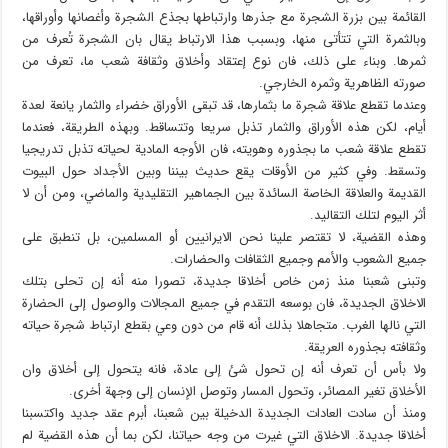
القائمة بين بزرة الشجرة مع جذرها وارتباطها بجذع الشجرة وأغصانها وأوراقها،
وبالثمرة التي تتأتى منها، وبسبب هذا الارتباط يقال بان الشجرة تُعرف من
ثمرها. وبناء على ذلك، فان نوع إعتقاد وأخلاق وثقافة شعب ما، تعرف من
صورته الظاهرية وثمره الخارجي.
وعندما تقطع علاقة شجرة ما بثمارها، قد تبقى الأوراق خضراء والثمار يانعة لعدة
أيام، لكن هذه الأوراق والثمار تذبل سريعا وتتساقط. وبهذه الطريقة، فعندما
تقطع علاقة شعب ما بجذوره وهويته، فان الأوجه المادية لحياته تذبل تدريجيا
وتسقط. وفي كثير من الأوقات يقع حديث بيننا وبين الأجداد حول البيوت
القديمة والعلاقة الخاصة السائدة بين الجماهير التقليدية والماضي، ومن أن لا
أثر اليوم لتلك التقاليد.
وهذه القضية، لا تقتصر علينا نحن الايرانيين أو المسلمين، بل تنطبق على
جميع الشعوب والأمم وجميع الثقافات والحضارات.
وتبنى شعبنا منذ زمن خاص أخلاقا جديدة، تصورا منه أنه إن تحلى بتلك
الاخلاق الجديدة، فان بوسعه التقدم في جميع المجالات والوصول إلى الحضارة
التي نالها الغرب. متجاهلا بذلك أنه قام من دون وعي بقطع ارتباط شجرة حياته
وثقافته بجذوره العريقة.
ولا بأس أن تعرف أنه إن تحول شئ إلى عادة، فانه يتحول إلى أخلاق وان
الأخلاق تغير المصائر، وتحول المسار وتوصل الإنسان إلى وجهة أخرى.
ومنذ أن سادت العادات الجديدة الدخيلة بين شعبنا، أبرم عقد جديد واكتسبنا
أخلاقا جديدة. الاخلاق التي غيرت من وجه حياتنا، لكن بما أن هذه القضية لم