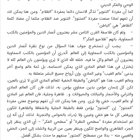
الوحي والفكر الديني.
كما أن مفردة “التنوير” تذكّر الانسان دائما بمفردة “الظلام”. ومن هنا يمكن لك
أن تفهم لماذا صنعت مفردة “المتنورّ”. التنوير ضد الظلام، مثلما أن مضاد كلمة
“الظاهر” هي “الباطن”.
– ولِمَ كان فلاسفة القرن الثامن عشر يعتبرون أنصار الدين والمؤمنين بالكتب
السماوية، بانهم “ظلاميو الفكر”؟
– يجب أن تستخرج جواب هذا السؤال من نوع نظرة أنصار الدين
والمؤمنين بالكتب السماوية إلى العالم. أتدري أن المؤمنين بالكتب السماوية
يعتبرون أن العالم وكل ما فيه، خلقه الله الذي لا يُرى ويؤمنون بان العالم كله لا
يُختزل في هذا العالم المادي الذي يمكن احساسه، بل ثمة عالم واسع آخر
يدعى “عالم الغيب” وغير المادي. وإن أرواح جميع البشر متعلقة به.
وعالم الغيب هذا هو “الباطن” والطبقة الخفية للعالم المادي الذي لا يُرى بالعين،
لكن كل إنسان مؤمن بدين سماوي يؤمن به، لذلك فان كان العالم المادي
والترابي والأحجار والنباتات والحيوانات و… ظاهرة وجلية، فان العالم غير المادي
أو عالم الغيب، خفي ولا يُرى. ومن هنا يمكن لك أن تفهم بوضوح معنى مفردة
“المتنورّ”. إن “المتنورّ” يؤمن فقط بالطبقة الجلية والشفافة والظاهرة للكون
ويرفض كل ما هو خفي وغيبي ولا يُدرك بالحواس والتجربة. لذلك أرى أنه إن
تم استخدام مفردة “سطحي النظرة” أو “سطحي الفكر” – أي الذي ينظر إلى
الجزء الظاهري والواضح للكون وينظر بعين من الريبة والشك إلى الجزء الخفي
والغيبي منه – بدلا من مصطلح “المتنور” سنفهم ما حدث بشكل أفضل.