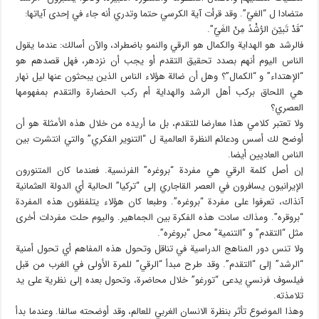
متضادا ل “الغيّ”. وقد قرأت آية الكرسي حتما وتدري أنه جاء في إحدى آياتها:
“قَدْ تَبيّنَ الرُّشْدُ مِنْ الغَيّ”.
فالرشد هو الهداية والكمال هو الرقي والنمو باضطراد، والآن أسالك: عندما يقول
الناس اليوم أنهم بصدد تحقيق التقدم أو يجب أن نزدهر، فهل قصدهم هو
“الإهتداء” و “الكمال”؟ وهل أن ضالة هؤلاء الناس الذين يبحثون عنها ليل نهار
هي اللحاق بركب أهل الرشد والهداية أم ركب الحضارة والتقدم بمفهومها
العصري؟
ولا تعتبر كلامي هذا معارضا للتقدم، بل ما أريده من خلال هذه الأمثلة هو أن
أوضح لك أسس ودعائم النظرة العالمية ل “التنوير الفكري” والتي انتشرت بين
الناس العاديين أيضا.
إن أصل كلمة الرقي هي مفردة “بروغره” الفرنسية. فعندما كان المتنورون
الإيرانيون يسافرون في العصر القاجاري إلى “تركيا” الحالية أي الدولة العثمانية
آنذاك، تعرفوا على مفردة “بروغره”. وطبعا كان هؤلاء يتلفظون هذه المفردة
“بروقره”. ومذاك سادت هذه الفكرة بين الجماهير. واليوم حلت مفردات أخرى
مثل “التقدم” و “التنمية” محل “بروغره”.
ولا تنس دور المناهج الدراسية في تناقل وتحول هذه المفاهم أي تحول أمنية
“الرشد” إلى “التقدم”. وقد طرح مبدأ “الرقي” للمرة الأولى في الغرب من قبل
فيلسوف فرنسي يدعى “تورغو” خلال محاضرة، وتحول بعده إلى نظرية على يد
تلامذته.
وهذا الموضوع تأثر بنظرة الانسان الغربي للعالم، وقد أوضحته سالفا. وعندما بدأ