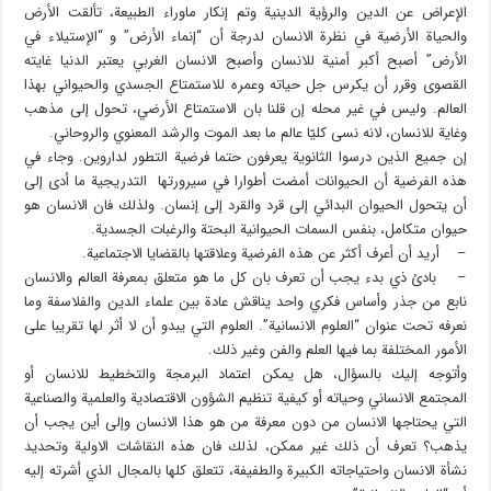
الإعراض عن الدين والرؤية الدينية وتم إنكار ماوراء الطبيعة، تألقت الأرض
والحياة الأرضية في نظرة الانسان لدرجة أن “إنماء الأرض” و “الإستيلاء في
الأرض” أصبح أكبر أمنية للانسان وأصبح الانسان الغربي يعتبر الدنيا غايته
القصوى وقرر أن يكرس جل حياته وعمره للاستمتاع الجسدي والحيواني بهذا
العالم. وليس في غير محله إن قلنا بان الاستمتاع الأرضي، تحول إلى مذهب
وغاية للانسان، لانه نسى كليّا عالم ما بعد الموت والرشد المعنوي والروحاني.
إن جميع الذين درسوا الثانوية يعرفون حتما فرضية التطور لداروين. وجاء في
هذه الفرضية أن الحيوانات أمضت أطوارا في سيرورتها التدريجية ما أدى إلى
أن يتحول الحيوان البدائي إلى قرد والقرد إلى إنسان. ولذلك فان الانسان هو
حيوان متكامل، بنفس السمات الحيوانية البحتة والرغبات الجسدية.
– أريد أن أعرف أكثر عن هذه الفرضية وعلاقتها بالقضايا الاجتماعية.
– بادئ ذي بدء يجب أن تعرف بان كل ما هو متعلق بمعرفة العالم والانسان
نابع من جذر وأساس فكري واحد يناقش عادة بين علماء الدين والفلاسفة وما
نعرفه تحت عنوان “العلوم الانسانية”. العلوم التي يبدو أن لا أثر لها تقريبا على
الأمور المختلفة بما فيها العلم والفن وغير ذلك.
وأتوجه إليك بالسؤال، هل يمكن اعتماد البرمجة والتخطيط للانسان أو
المجتمع الانساني وحياته أو كيفية تنظيم الشؤون الاقتصادية والعلمية والصناعية
التي يحتاجها الانسان من دون معرفة من هو هذا الانسان وإلى أين يجب أن
يذهب؟ تعرف أن ذلك غير ممكن، لذلك فان هذه النقاشات الاولية وتحديد
نشأة الانسان واحتياجاته الكبيرة والطفيفة، تتعلق كلها بالمجال الذي أشرته إليه