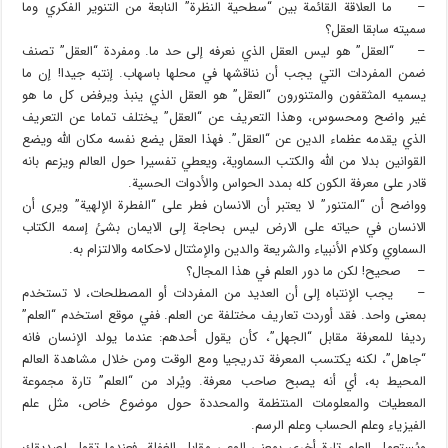
– ما العلاقة القائمة بين “سطحية النظرة” النابعة من التنوير الفكري وما
سميته سابقا العقل؟
– “العقل” هو ليس العقل الذي نعرفه إلى حد ما. ومفردة “العقل” تصنف
ضمن المفردات التي يجب أن نناقشها في محلها باسهاب. إنتبه جيدا! إن ما
يسميه المثقفون والمتنورون “العقل” هو العقل الذي ينبذ ويرفض كل ما هو
غير واضح ومحسوس، وهذا التعريف عن “العقل” يختلف تماما عن التعريف
الذي يقدمه عظماء الدين عن “العقل”. فهذا العقل يضع نفسه مكان الله ويضع
القوانين بدلا من الله والكتب السماوية، ويعطي تفسيرا حول العالم ويزعم بانه
قادر على معرفة الكون كله بمدد الحواس والأدوات الحسية.
وواضح أن “المتنور” لا يعتبر أن الانسان فطر على “الفطرة الإلهية” ويرى أن
الانسان في حياته على الارض ليس بحاجة إلى الايمان بشئ إسمه الكتاب
السماوي وكلام الأنبياء والشريعة والدين والإمثتال لاحكامه والالتزام به.
– صحيح! لكن ما دور العلم في هذا المجال؟
– يجب الإنتباه إلى أن العديد من المفردات أو المصطلحات، لا تستخدم
بمعنى واحد. فقد أوردت تعاريف مختلفة عن العلم. ففي موقع استخدم “العلم”
رديفا للمعرفة مقابل “الجهل”، كأن يقول أحدهم: عندما يولد الإنسان فانه
“جاهل”، لكنه يكتسب المعرفة تدريجيا ومع الوقت ومن خلال مشاهدة العالم
المحيط به، أي أنه يصبح صاحب معرفة. ويُراد من “العلم” تارة مجموعة
المعطيات والمعلومات المنتظمة والمحددة حول موضوع خاص، مثل علم
الفيزياء وعلم الحساب وعلم الرسم.
ويُستعمل العلم تارة أخرى بمعنى الوعي مقابل الغفلة، فعندما تقول لصديقك