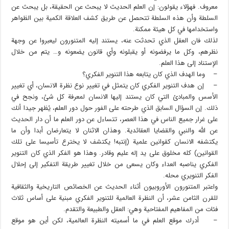
معروف. فهؤلاء يقولون: إن العلم الحديث لا يبحث عن الحقيقة، بل يبحث عن
السلطة وأن هذه السلطة تتحصل عن طريق كشف العلاقة الكمية بين الظواهر
واستخدامها في كل هيئة ممكنة.
لذلك فان العقل الذي تحدثت عنه، يستند إليه المتنورون ليعبروا عن وجهة
نظرهم، وكل ما يرفضونه أو يقبلونه وأي قانون يضعونه و… يتم من خلال
الإستناد إلى هذا العلم.
– وما الهدف الذي كان يتابعه هذا التنوير الفكري؟
– إن هدف التنوير الفكري كان يتمثل في تغيير نوع نظرة الانسان، أي تغيير
الأسس والمبادئ التي كان يستند إليها الانسان لمعرفة كل شئ، ونجح في
ذلك. إن السؤال السابق الذي طرحته على الفور حول دور العلم، يُظهر جيدا أنك
على غرار جميع الناس في هذا العصر، تتساءل عن دور العلم ما أن دار الحديث
عن الله والنبي والقضايا العقائدية. وهذان الاثنان لا يتعارضان أبدا وأن ما
يكتشفه الانسان كقوانين علمية (إنتبه! يكتشف لا يخترع تأسيسا على تلك
القوانين) كله مخلوق على يد إله عليم وقادر. وهذا هو الفكر الذي كان التنوير
الفكري يناصبه العداء وكان يسعى من خلال تغيير طريقة التفكير إلى إحلال
الفكر التنويري محله.
واعتبر المتنورون الأوروبيون أثناء الحديث عن الخصائص التاريخية والثقافية
للقرن الثامن عشر، أن النظرة العالمية للتنوير الفكري مبنية على أساس ثلاث
فئات من المفاهيم المفتاحية وهي: العقل والطبيعة والتقدم.
– أدرك موقع العلم في ما أسميته النظرة العالمية، لكن أين هو موقع