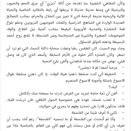
وكأن المقاهي الشعبية بما تقدمه من أكلة “ديزي” أي مرق اللحم والحبوب
والنرجيلة في وسط مدينة حديثة لا يربطها أي رابط بالتقاليد الماضية والحياة
الآلية والربحية عديمة الرحمة التي لا تميز بين الحلال والحرام، بجانب النصائح
العديدة الواردة في المناهج الدراسية وكلمات الموجهين التربويين وحلم بلوغ
قمة الحضارة والمدنية الأوروبية الرفيعة بجانب أمنية نيل الفلاح والوف
الموضوعات الصغيرة والكبيرة غير المتجانسة وغير المتسقة، لا تقنع روح أسعد
البسيطة وذهنه التواق للتساؤل.
وجاء يوم السبت. كان الطقس رطبا وغطت سحابة داكنة السماء التي لم ترد أن
تمطر. وكان المتنزه أكثر خلوة من الأيام السابقة. وأسعد الذي كان قد وصل
قبلي، نهض من مكانه عندما شاهدني وألقى عليّ التحية.
– مرحبا أسعد! لِمَ لا تجلس؟
– الحقيقة أني كنت منشغلا ذهنيا طيلة الوقت. إذ كان ذهني منشغلا طوال
الاسبوع باسئلة وأجوبة الاسبوع المنصرم.
– كيف؟
– أظن أن ثمة حاجة لمزيد من الفرص لدرك ما سمعته منك بالكامل.
– لا تعذب نفسك. فهذه هي خصوصية الحوار الثقافي. فان تريثت قليلا،
فانك ستكون قادرا على تحديد وفهم ما يجري في حواليك.
– لكني لا أعرف شيئا عن الفلسفة.
– وأنا لم أتحدث عن الفلسفة أو ما تسميه “الفلسفة”، رغم أنك يجب أن
تعرف بان أي كلام أو عمل يستند إلى فهم كلي عن العالم. بالمناسبة ماذا عن