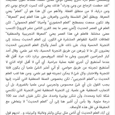
“لقد حطمت الزجاج عن وعي ودرك” فذلك يعني أنك كسرت الزجاج بوعي تام
وعن دراية، لا من منطلق الغفلة. والأهم من كل هذا هو أن “العلم” يعني
المعرفة. ويطلق أهل الفلسفة والدين والعرفان على هذا العلم إسم “المعرفة”.
وقد تكون سمعت بمصطلح “العلم الحضوري” وأحيانا “العلم الحصولي”. لكن
العلم في العصر الحديث (أعني عصر ما بعد القرن الثامن عشر لاوروبا) اكتسب
معنى مختلفا. فالعلم في هذا العصر يعني “المعرفة التجريبية والمنطقية”
للعلاقات الكمية للظواهر المنتشرة في الكون. إن العلم الحديث يستند إلى
التجربة الحسية وبناء على ذلك فان أنصار وأتباع العلم التجريبي الحديث
يعتبرون كل ما لا يُبرهن عن طريق التجربة الحسية، بانه غير علمي. وقال أحد
كبار الجراحين الغربيين وعلى ما أعتقد البروفيسور برنارد ذات مرة: أقبل الله
عندما أستطيع أن أجري لقلبه عملية جراحية. أي أني لا أقبل الإله الذي لا
أستطيع تجربته عن طريق حواسي. أو أني أعتبر الشئ علميا أن يكون قابلا
للتجربة والاختبار، وكل شئ لا يمكن تجربته فهو غير علمي. ومن هنا لقب العلم
الحديث ب”العلم التجريبي”، لكن بخصوص الصفة المنطقية التي أشرت إليها
يجب القول بان أي شئ محسوس وتجريبي ليس علميا بالضرورة، بل أن
التجارب المنطقية هي علمية. إن التجربة المنطقية تعني التجربة التي تكتسي
شكلا ثابتا ومحددا، وأن تتكرر بوتيرة واحدة، مثل تكرر غليان الماء عند 100
درجة مئوية. ولا بأس أن أشير هنا إلى أن “العلم الحديث” لا يتعاطى مع
الحقيقة في ظل هذه الأوصاف.
إن آباء العلم الحديث أي أناس مثل بيكن وكبلر وغاليلة وكبرنيك و… لديهم قول