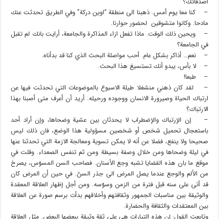
أصدقائك؟
– كنا معا يوم أمس. ذهبنا الى منطقة “اوين دركة” وفي الطريق تحدثت عنك
مادحا. وكانوا متشوقين لحضور حوارنا.
– ويحين ذلك الوقت. ماذا تفعل ازاء المذاكرة والجامعة، أرايت بانك لم تقبل
في الجامعة؟
– نعم… أذاكر بشكل عام. أحب مواصلة البحث الذي كنا قد بدأناه.
– لا بأس، يبدو أنك تستسيغ هذا البحث.
– طبعا!
– لقد كان ذهني منشغلا طيلة الاسبوع بالموضوعات التي تحدثت فيها عن
ارتباك الحياة وصيرورة الانسان ووجوده ورحيله. أريد أن أعرف متى أصبنا بهذا
الارتباك؟
– إن الإرتباك والإضطراب لا يحدثان بين عشية وضحاها، وإن أراد أحد
باستعجال تحميل شخص أو شخصين مسؤولية هذا الوضع، فان ذلك ليس
صحيحا ولا ينفع، فضلا عن أنه لا يمكن تسوية ومعالجة الازمة التي تحدثنا عنها
في ليلة وضحاها ومن خلال وصفة بسيطة ومن ثم تنفس الصعداء. وقلت في
موقع ما بان هذه القضايا تشبه وجع الأسنان. فصاحب السن المسوّس، يصرخ
من الألم والوجع عندما يصل المرض الى جذر السنّ. في حين أن المرض كان
قد أتى على سنه قبل فترة من الزمن وسوّسه. ومن أجل إظهار العلاقة المعقدة
والوثيقة بين مناسبات الجمهور وثقافتهم وأخلاقهم بدأت برسم صورة عن العلاقة
بين المعتقدات والثقافة والحضارة.
وتابعت القول: إن هذه التيارات هي على ثقة وثيقة ببعضها البعض. مثل العلاقة