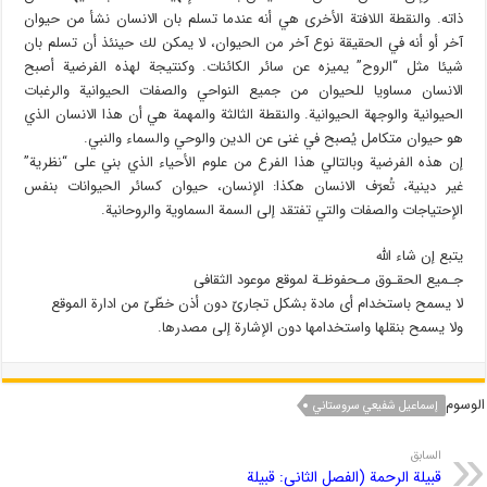
ذاته. والنقطة اللافتة الأخرى هي أنه عندما تسلم بان الانسان نشأ من حيوان
آخر أو أنه في الحقيقة نوع آخر من الحيوان، لا يمكن لك حينئذ أن تسلم بان
شيئا مثل “الروح” يميزه عن سائر الكائنات. وكنتيجة لهذه الفرضية أصبح
الانسان مساويا للحيوان من جميع النواحي والصفات الحيوانية والرغبات
الحيوانية والوجهة الحيوانية. والنقطة الثالثة والمهمة هي أن هذا الانسان الذي
هو حيوان متكامل يُصبح في غنى عن الدين والوحي والسماء والنبي.
إن هذه الفرضية وبالتالي هذا الفرع من علوم الأحياء الذي بني على “نظرية”
غير دينية، تُعرّف الانسان هكذا: الإنسان، حيوان كسائر الحيوانات بنفس
الإحتياجات والصفات والتي تفتقد إلى السمة السماوية والروحانية.
یتبع إن شاء الله
جـمیع الحقـوق مـحفوظـة لموقع موعود الثقافی
لا یسمح باستخدام أی مادة بشكل تجاریّ دون أذن خطّیّ من ادارة الموقع
ولا یسمح بنقلها واستخدامها دون الإشارة إلى مصدرها.
الوسوم
إسماعيل شفيعي سروستاني
السابق
قبيلة الرحمة (الفصل الثاني: قبيلة