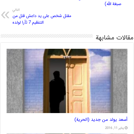
صبغة الله)
التالي
مقتل شخص على يد داعش قتل من
التنظيم 7 ثأرا لولده
مقالات مشابهة
أسعد يولد من جديد (الحرية)
يناير 11, 2016