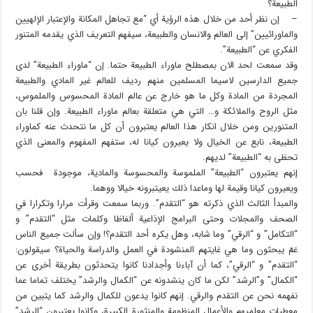
الطبيعة؟
– إن نظر أحد من خلال هذه الرؤية أي “مع تجاهل المكانة والإعتبار الإلهيين
والماورائيين” إلى العالم والانسان والطبيعة، سيفهم التعريف الذي يقدمه المتنور
الفكري عن “الطبيعة”.
وقد سمعت لحد الان بمصطلح ماوراء الطبيعة حتما. إن “ماوراء الطبيعة” لدى
جميع الدارسين لاسيما المسلمين منهم رديف للعالم غير المادي والطبيعة
المجردة من المادة وكل ما هو خارج عن عالم المادة المحسوس والملموس،
مثل الروح والملائكة و… التي هي متعلقة بعالم ماوراء الطبيعة. وإن قلنا بان
المتنورين ومن خلال انكار هذا العالم يعتبرون أن كل ما نتحدث عنه كماوراء
الطبيعة، نابع عن الخيال ولا يعيرون كيانا له، ستفهم المفهوم والمعنى الذي
تحظى به “الطبيعة” لديهم.
إنهم يعتبرون “الطبيعة” الملموسة والمحسوسة والمادية، موجودة فحسب
ويعيرون كيانا وقيمة لها وماعدا ذلك يعيتبرونه خيالا ووهما.
والمبدأ الثالث الذي ذكرته هو “التقدم”. وربما سمعت وقرأت مرارا وتكرارا في
الصحف والمجلات وحتى البرامج الإذاعية ألفاظا وكلمات مثل “التقدم” و
“التكامل” و “الرقي” وما شابه، وهل يكره أحد التقدم؟! وإن سألت جميع الناس
عَمّ يبحثون وما هي غايتهم المنشودة في العمل والدراسة والحياة؟ سيقولون:
“التقدم” و “الرقي”، كما أن آباءنا وأجدادنا كانوا يتحدثون بطريقة أخرى عن
“الكمال” و”الرشد” لكن ما كان ينشدونه عن “الكمال والرشد” يختلف تماما عما
نفهمه نحن عن التقدم والرقي. إنهم كانوا يدعون للكمال والرشد كما يتبين من
معطيات معلميهم والأعمال المنظومة والمنثورة الكبيرة، وكانوا يعتبرون “الرشد”