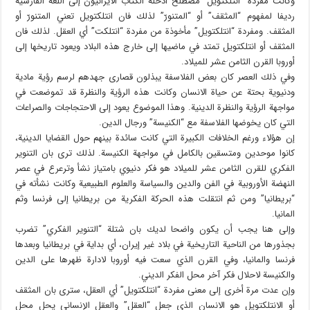
وكانت مفردة “انتلكتويل” مصطلح أدخله الكتّاب الايرانيون إلى اللغة الفارسية
رديفا لمفهوم “المثقف” أو “المتنورّ” لذلك فان انتلكتويل تعني المتنورّ أو
المثقف. ومفردة “انتلكتويل” مأخوذة من مفردة “انتلكت” أي العقل. لذلك فان
المثقف أو انتلكتويل تمتد في ماضيها إلى خارج هذه البلاد ويعود تاريخها إلى
أوروبا القرن الثامن عشر للميلاد.
وفي ذلك العصر كان بعض الفلاسفة يبذلون قصارى جهدهم لرسم رؤية مادية
ودنيوية بحتة عن حياة الانسان وكانت هذه الرؤية والنظرة قد تموضعت في
مواجهة الرؤية والنظرة الدينية. وهذا الموضوع يعود إلى الاحتجاجات والصراعات
التي كان يخوضها الفلاسفة مع “الكنيسة” ورجال الدين.
إن هؤلاء ورغم الخلافات الكبيرة التي كانت سائدة بينهم حول القضايا الدينية،
كانوا موحدين ومتسقين بالكامل في مواجهة الكنيسة. لذلك ترى بان التنوير
الفكري للقرن الثامن عشر للميلاد هو فكر دنيوي بامتياز نشأ وترعرع في عصر
النهضة الأوروبية في الفن والدين والسياسة والعلوم الطبيعية وكانت نشأته في
“بريطانيا” ومن ثم انتقلت هذه الحركة الفكرية من بريطانيا إلى فرنسا وثم
المانيا.
وإلى هنا يجب أن يكون واضحا لديك بان شتلة “التنوير الفكري” تضرب
بجذورها من الناحية التاريخية في بلاد غير إيران، أي بداية في بريطانيا وبعدها
فرنسا والمانيا، وفي القرن الذي سعت فيه أوروبا لادارة ظهرها على الدين
والكنيسة لاحلال فكر آخر محل الفكر الديني.
وإن عدت مرة أخرى إلى معنى مفردة “انتلكتويل” أي العقل، سترى بان المثقف
أو الانتلكتويل هو الانسان الذي جعل “العقل” والعقل الإنساني يحل محل