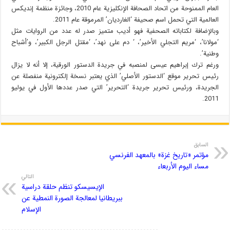
العام الممنوحة من اتحاد الصحافة الإنكليزية عام 2010، وجائزة منظمة إنديكس
العالمية التي تحمل اسم صحيفة ‘الغارديان’ المرموقة عام 2011.
وبالإضافة لكتاباته الصحفية فهو أديب متميز صدر له عدد من الروايات مثل
‘مولانا’، ‘مريم التجلي الأخير’، ‘ دم على نهد’، ‘مقتل الرجل الكبير’، و’أشباح
وطنية’.
ورغم ترك إبراهيم عيسى لمنصبه في جريدة الدستور الورقية، إلا أنه لا يزال
رئيس تحرير موقع ‘الدستور الأصلي’ الذي يعتبر نسخة إلكترونية منفصلة عن
الجريدة، ورئيس تحرير جريدة ‘التحرير’ التي صدر عددها الأول في يوليو
2011.
السابق
مؤتمر «تاريخ غزة» بالمعهد الفرنسي
مساء اليوم الأربعاء
التالي
الإيسيسكو تنظم حلقة دراسية
ببريطانيا لمعالجة الصورة النمطية عن
الإسلام