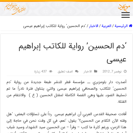
الرئيسية
/
العربیة
/
الاخبار
/
‘دم الحسين’ رواية للكاتب إبراهيم عيسى
‘دم الحسين’ رواية للكاتب إبراهيم
عيسى
نوفمبر 7, 2012
الاخبار
اضف تعليق
437 زيارة
أصدرت دار بلومزبري ــ مؤسسة قطر للنشر طبعة جديدة من رواية ‘دم
الحسين’ للكاتب والصحافي إبراهيم عيسى والتي يتناول فترة نادراً ما تم
تسليط الضوء عليها وهي القصة الكاملة لمقتل الحسين ( ع ) والانتقام من
القتلة.
أفادت صحيفة القدس العربي أن ابراهيم عيسى رداً على تساؤلات البعض: ‘هل
وقته الآن الكلام عن الحسين؟’ يقول: ‘نعم، في كل وقت نحن في حاجة إلى
هذا الزمن، ورغم كثرة ما كتب – وقرأ – عن الحسين سيد الشهداء وسيد شباب