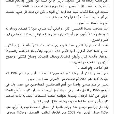
أهل الجنة (جعلنا الله من شبابها.. يارب) إلا أن كثيراً من العيون والأقلام أغفلت
الحديث عما بعد مقتل الحسين… ماذا جرى تحت اسم دمائه الطاهرة؟
ستجد في هذا الكتاب شيئاً مما أريد أن أقوله… لكن لن تجد كل شيء تمنيت
أن أقوله… وعليك أنت أن تقرأ وتخرج بما تريد…
لكن ما أضمنه لك أمران:
أنك ستحب سيدنا الحسين أكثر.. والثاني أنك سترى هولاً لا تطيقه، ودماء لم
تعهدها، وأحداثاً أغرب من أن تتخيلها، وكل هذا حقيقي، وسنده الأساسي ابن
كثير والطبري.
عندما أعدت قراءة كتابي هذا، قررت أن أحذف منه كثيراً وأضيف إليه أكثر..
لكنني كلما كنت أحاول، أعود فأرى الدم المراق، والأحصنة اللاهثة، والسيوف
اللامعة، وألسنة النار، وألوان الخيانة، ودفقات الجثث، وصراخ الثكلى، وجموع
الرؤوس المقصوفة والمذبوحة.
فلم أحذف… ولم أضف… ‘
من الجدير بالذكر أن رواية ‘دم الحسين’ قد صدرت أول مرة عام 1992 ثم
طبعت ثانية عام 2008 ثم اختفت من الأسواق منذ ذلك الحين.
يعتبر إبراهيم عيسى واحدا من أهم الصحافيين المعارضين في مصر. ولد في
نوفمبر 1965 والتحق بالعمل في مجلة ‘روز اليوسف’ منذ أن كان طالباً في السنة
الأولى من كلية الإعلام. ونتيجة لمواقفه أغلقت السلطات المصرية ثلاث صحف
كان يرأس تحريرها كما صادرت روايته ‘مقتل الرجل الكبير’.
وقد نال إبراهيم عيسى عدة جوائز عالمية في مجال الصحافة وحرية الرأي، منها
جائزة جبران تويني عام 2008 من الاتحاد العالمي للصحف، وجائزة صحافي