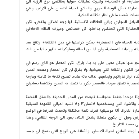
ارة» او «المدنية» واثيرت تعليقات حولها بمقتضى نوع الرؤية الى
حضارة» تمثل الوجه الصوري والمادي لحياة الانسان على الارض. وهي
ات شعب ما في اطار علاقاته المادية.
تبادل التجاري وباقي العلاقات الانسانية، لها وجه اخلاقي وثقافي، لكن
حضارة التي تحتضن بداخلها كل خصائص وميزات النظام الاخلاقي
دية للحياة فان «الحضارة» يمكن دراستها في ذيل «الثقافة» وتقع بعد
ته ورغباته النفسانية، وان ايا من اعماله وسلوكياته، تظهر جانبا من تلك
 منها هيكل معين على يد بناء بارع. لكن المعمار هو الذي رسم في
ن الكون والثقافة التي يعيشها. ولا يفرق ان كان المعمار ومصمم المدن
اء ابراز قدراتهم وابداعهم. لذلك فانه عندما تصبح ثقافة ما شاملة وعارمة
حضارة تنطق سوية. فالمعمار يكرر ما تنطق به المدن وكلاهما يسايران
وتا موحدا ونغمة متجانسة تنبعث من المدن الحديثة والشقق الفخمة
 والاشياء التي يستخدمها الانسان؟! والا تشبه المباني القديمة المتبقية
حضارة الغابرة، آلة موسيقية تعزف نغمة مختلفة وتحدث تعارضا في الوضع
رض وقبل ان يكون متعلقا بشكل البناء، يعود الى الوجه الثقافي، وهذا
ى صعيد التاريخ.
لوجه المادي لحياة الانسان. والثقافة هي الروح التي تنفخ في جسد