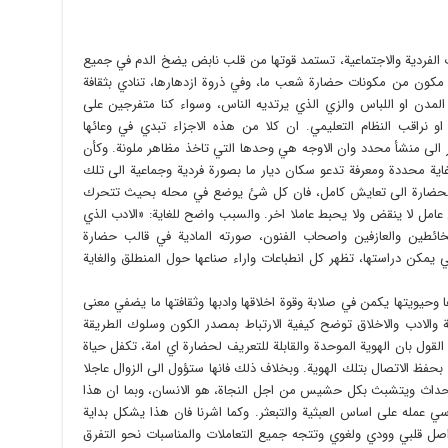
ات الفردية والاجتماعية، تستمد قوتها من قلب نابض يضخ الدم في جميع
مكون من مكونات حضارة شعب ما، وفي ذروة ازدهارها، تنادي بثقافة
 المدن او اللباس والزي الذي يرتديه الناس، وسواء كنا متفرجين على
 او نراقب النظام التعليمي. ان كلا من هذه الاجزاء تبدي في وعائها
لى منشأ محدد وان الاوجه هي وحدها التي تاخذ مظاهر ملونة. وكأن
ة محددة ومعرفة تدعو سكان ديار ما بصورة فردية وجماعية الى تلك
والحضارة الى تعايش كامل، فان كل شئ يوضع في محله بحيث تتحرك
عامل لا ينقض ولا يحبط عاملا اخر. والسبب واضح للغاية: «الادب الذي
ائطين والعازفين واصحاب الفنون، صورته المادية في قالب حضارة
تي يمكن دراستها، تظهر كل انطباعات واراء صناعها حول المنطلق والغاية
وحيويتها يكمن في صلابة وقوة اخلاقها وادبها وثقافتها ما يضفي معنى
فة والادب والاخلاق توضح كيفية الارتباط بمصدر الكون وسلوك الطريقة
القول بان الهوية الموحدة والقابلة للتعريف لحضارة اي امة، تكفل حياة
فظ الاتصال بتلك الهوية. وبخلاف ذلك فانها ستؤول الى الزوال عاجلا
احداث ويتشبث بكل حشيس من اجل النجاة، هو الانسان، وبما ان هذا
 عمله على اساس العبثية والتبعثر. وكما اشرنا فان هذا يشكل بداية
صل قلبي وودي ولغوي وتتجه جميع التعاملات والمناسبات نحو التفرق