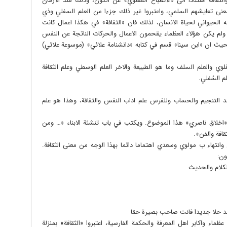
الثقافة استنادا الى «الانطباع المعنوي» عن الكون، وذلك منذ الازمان
عنى تعايشهم السلمي، واعتبروا غير ذلك جزءا من العلم السفلي وذي
جه الحيواني لحياة الانسان، لذلك فان «الثقافة» في هكذا اعمال كانت
لم يكن هؤلاء العظماء يقحمون الاعمال والحركات الناتجة عن النفس
بحيث ان «ابن سينا» قسم في كتابه «دانشنامة علائي» (موسوعة علائي)
عُلوي والعلم السلف وما هو الطبيعة والاخر العلم الوسطي وعلم الثقافة
م السُفلي.
د التنجيم والحساب وللفرس علم اداب النفس والثقافة، وهذا هو علم
«اخلاق ناصري» هذا الموضوع. ويكتب في باب تنشئة الابناء «… ومن
قافة والفن».
وانتهاء ب مولوي وسعدي اهتماما دائما بهذا الوجه من معنى الثقافة.
ون:
لكلام والحديث
جد حلا جديدا فانت صاحب بصيرة حقا
اء واكابر اهل المعرفة والحكمة الفارسية، اعتبروا «الثقافة» بمنزلة