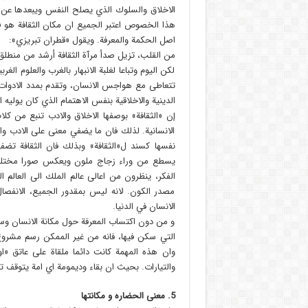
الاخلاق والسلوك الذي يصلح النفس ويبعدها عن ال
هذا الخصوص اعتبر الجميع ان مكان الثقافة هو «ق
اصل الحكمة والمعرفة. ويقول «قطران تبريزي»:
من القلب، تزيل صدأ مرآة الثقافة أرشد من منطلق ا
لكن اليوم وتباعا لغلبة الانبهار بالغرب والعلوم ال
تتعاطى مع هواجس الانسان، وتقدم بمدد الادوات وا
الدينية والاخلاقية بنفس الاهتمام الذي كان يوليه ا
إن «الثقافة» بوصفها الاخلاق والادب تنبع من ك
الانسانية. لذلك فان ما يضفي معنى على الادب وال
نفسها كسند ل«الثقافة» وبذلك فان الثقافة تضفي
يسطع من وراء زجاج ملون ويعكس صورا مختلفة و
الفكر، ينظرون من اعالى عالم الملك الى العالم ا
مصدر الكون. لانه ليس بمقدور الجميع، الانفص
الانسان في الدنيا.
و من دون اكتساب المعرفة حول مكانة الانسان وس
التي سكن فيها، فانه من غير الممكن رسم مشروع
وان هذه المهمة كانت دائما ملقاة على عاتق «ا
والتيارات. بحيث ان بقاء وديمومة اي امة يتوقف ت
5.‌ معنى الحضاره و مكانتها