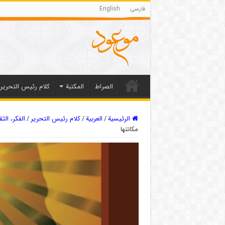
فارسی
English
الصراط
المکتبة
كلام رئيس التحرير
الرئيسية
/
العربیة
/
كلام رئيس التحرير
/
الفكر، الث
مكانتها