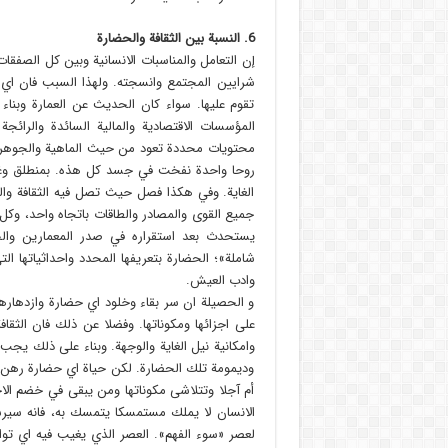
6. النسبة بين الثقافة والحضارة
إن التعامل والمناسبات الانسانية وبين كل الصفق
شرايين المجتمع وانسجته. ولهذا السبب فان اي 
تقوم عليها. سواء كان الحديث عن العمارة وبناء
المؤسسات الاقتصادية والمالية السائدة والرائجة
محتويات محددة تعود من حيث الماهية والجوهر ا
روحا واحدة نفخت في جسد كل هذه. بمنطلق وغاي
الغاية. وفي هكذا فصل حيث تصل فيه الثقافة 
جميع القوى والمصادر والطاقات باتجاه واحد، وكل 
يستحدث بعد استقراره في صدر المعمارين والخ
شاملة»؛ الحضارة بتعريفها المحدد واحداثياتها ال
وادب العيش.
و الحصيلة ان سر بقاء وخلود اي حضارة وازدهارها 
على اجزائها ومكوناتها. وفضلا عن ذلك فان الثقا
وامكانية نيل الغاية والوجهة. وبناء على ذلك يجب 
وديمومة تلك الحضارة. لكن حياة اي حضارة رهن بح
أم آجلا وتتلاشى مكوناتها ومن يبقى في خضم ال
الانسان لا يملك مستمسكا يتمسك به، فانه سيرسي
لعصر «سوء الفهم». العصر الذي يغيب فيه اي توا