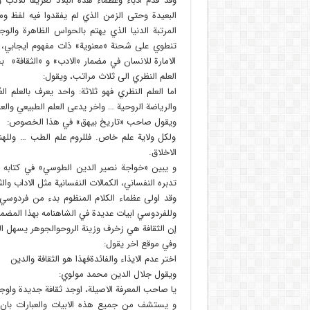
وقد قدم ادباء وعظماء هذه البلاد تعريفا للادب و
البعيدة وحتى الزمن الذي لم يفقدوا فيه لفظ وم
المرتبة الدنيا الذي يهتم بالحواس الظاهرة والو
تنطوي على شحنة «معنوية» ذات مفهوم ايجابي، و
الامارة للانسان في مضمار «الادب» و «الثقافة» 
العلم النظري الى ثلاث مراتب، ويقول:
اما العلم النظري فهو ثلاثة: واحد يعرف بالعلم ال
والرياضة الروحية … واخر يدعى العلم الطبيعي والعل
ويقول صاحب «تاريخ بيهق» في هذا الخصوص:
ولكل ولاية علم خاص. فللروم علم الطب … وللهن
الاخلاق.
و يبين «خواجة نصير الدين الطوسي» في كتابه 
تدبره النفساني، الكمالات النفسانية مثل الاداب والث
وقد اولى عظماء الكلام المنظوم بدء من فردوسي 
وللفردوسي ابيات عديدة في الشاهنامه بهذا المضم
إن الثقافة هي زخرف وزينة الروحوالجوهر يسهل ا
وفي موقع اخر يقول:
اختر عدم الايذاء والفائدةفهذا هو الثقافة والدين
ويقول جلال الدين محمد مولوي:
يا صاحب المعرفة الاصيلة، اوجد ثقافة جديدة واو
و يستشف من جميع هذه الابيات والعبارات بان عظم