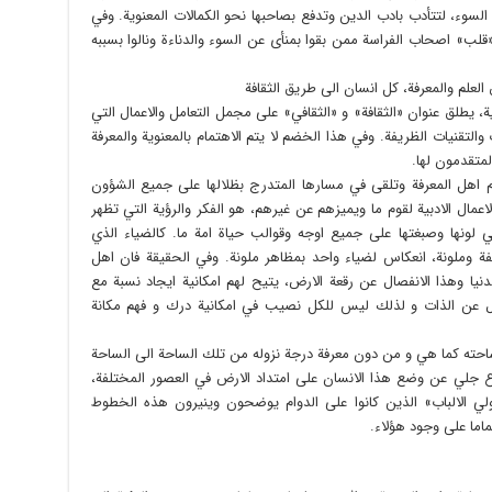
سوء، لتتأدب بادب الدين وتدفع بصاحبها نحو الكمالات المعنوية. وفي
لب» اصحاب الفراسة ممن بقوا بمنأى عن السوء والدناءة ونالوا بسببه
لعلم والمعرفة، كل انسان الى طريق الثقافة
غربية، يطلق عنوان «الثقافة» و «الثقافي» على مجمل التعامل والاعمال التي
لتقنيات الظريفة. وفي هذا الخضم لا يتم الاهتمام بالمعنوية والمعرفة
لمتقدمون لها.
لام اهل المعرفة وتلقى في مسارها المتدرج بظلالها على جميع الشؤون
اعمال الادبية لقوم ما ويميزهم عن غيرهم، هو الفكر والرؤية التي تظهر
 لونها وصبغتها على جميع اوجه وقوالب حياة امة ما. كالضياء الذي
ملونة، انعكاس لضياء واحد بمظاهر ملونة. وفي الحقيقة فان اهل
لدنيا وهذا الانفصال عن رقعة الارض، يتيح لهم امكانية ايجاد نسبة مع
ال عن الذات و لذلك ليس للكل نصيب في امكانية درك و فهم مكانة
احته كما هي و من دون معرفة درجة نزوله من تلك الساحة الى الساحة
 جلي عن وضع هذا الانسان على امتداد الارض في العصور المختلفة،
ولي الالباب» الذين كانوا على الدوام يوضحون وينيرون هذه الخطوط
ماما على وجود هؤلاء.