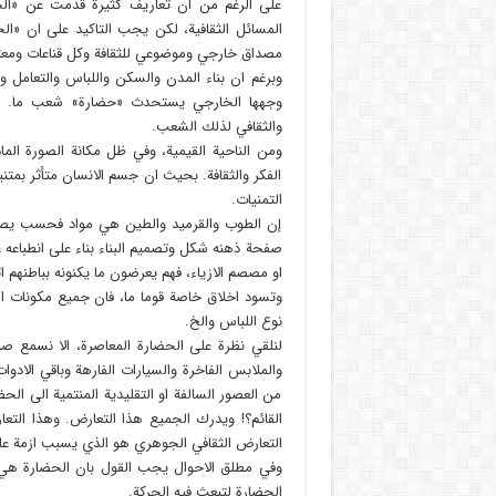
على الرغم من ان تعاريف كثيرة قدمت عن «الحض
المسائل الثقافية، لكن يجب التاكيد على ان «ال
مصداق خارجي وموضوعي للثقافة وكل قناعات ومعتقد
وبرغم ان بناء المدن والسكن واللباس والتعامل وال
وجهها الخارجي يستحدث «حضارة» شعب ما. ال
والثقافي لذلك الشعب.
ومن الناحية القيمية، وفي ظل مكانة الصورة الما
الفكر والثقافة. بحيث ان جسم الانسان متأثر بمتنيا
التمنيات.
إن الطوب والقرميد والطين هي مواد فحسب يصنع
صفحة ذهنه شكل وتصميم البناء بناء على انطباعه ع
او مصصم الازياء، فهم يعرضون ما يكنونه بباطنهم اثن
وتسود اخلاق خاصة قوما ما، فان جميع مكونات ال
نوع اللباس والخ.
لنلقي نظرة على الحضارة المعاصرة، الا نسمع ص
والملابس الفاخرة والسيارات الفارهة وباقي الادوات
من العصور السالفة او التقليدية المنتمية الى ال
القائم؟! ويدرك الجميع هذا التعارض. وهذا التعا
التعارض الثقافي الجوهري هو الذي يسبب ازمة عل
وفي مطلق الاحوال يجب القول بان الحضارة هي ا
الحضارة لتبعث فيه الحركة.