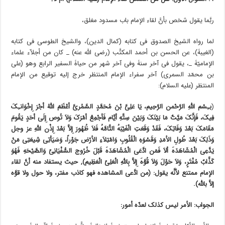
ربَّما یقول شخص بأنَّ لقاء الإمام باب مسدود مغلق،
لما رواه الشیخ الصدوق فی کتابه (کمال الدین)، والشیخ الطوسی فی کتابه
(الغیبۀ)، عن الحسن بن أحمد المکتَّب (رضی الله عنه) _ کان من أجلاّء علماء
الإمامیّۀ _، یقول فی آخر سنۀ وفی آخر شهر من حیاۀ السفیر الرابع وهو (علی
بن محمّد السمری) آخر سفراء الإمام المنتظر خرج إلیه توقیع من الإمام
المنتظر (علیه السلام):
(
بـِسْم اللهِ الرَّحْمن الرَّحِیم، یَا عَلِیَّ بْنَ مُحَمَّدٍ السَّمُریَّ أعْظَمَ اللهُ أجْرَ إِخْوَانـِکَ
فِیکَ، فَإنَّکَ مَیَّتٌ مَا بَیْنَکَ وَبَیْنَ سِتَّۀِ أیَّام فَأجْمِعْ أمْرَکَ وَلاَ تُوص إِلَى أحَدٍ یَقُومَ
مَقَامَکَ بَعْدَ وَفَاتِکَ، فَقَدْ وَقَعَتِ الْغَیْبَۀُ التَّامَّۀُ فَلاَ ظُهُورَ إِلاَّ بَعْدَ إِذْن اللهِ عز وجل
وَذَلِکَ بَعْدَ طُولِ الأمَدِ وَقَسْوَۀِ الْقُلُوبِ وَامْتِلاَءِ الأرْض جَوْراً، وَسَیَأتِی شِیعَتِی مَنْ
یَدَّعِی الْمُشَاهَدَۀَ ألاَ فَمَن ادَّعَى الْمُشَاهَدَۀَ قَبْلَ خُرُوج السُّفْیَانِیّ وَالصَّیْحَۀِ فَهُوَ
کَذَّابٌ مُفْتَرٍ، وَلاَ حَوْلَ وَلاَ قُوَّۀَ إِلاَّ بِاللهِ الْعَلِیّ الْعَظِیم), حیث یستفاد منه أنَّ لقاء
الإمام ممتنع لأنَّه یقول: (من ادَّعى المشاهدۀ فهو کاذب مفتر، ولا حول ولا قوَّۀ
إلاَّ بالله).
الجواب: الأمر لیس کذلک لعدّۀ أمور: