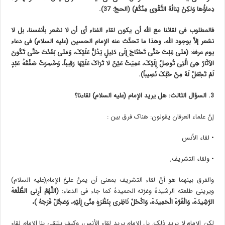
دِماؤُها وَلکِنْ یَنالُهُ التَّقْوى مِنْکُمْ) (الحجّ: 37).
فالمطلوب فی لقائنا مع الله أن یکون لقاء الفناء أی أن لا نشعر بأنفسنا، بل لا
نشعر إلاَّ بوجود الله، وهذا ما تحدَّث عنه الإمام الحسین (علیه السلام) فی دعاء
یوم عرفۀ: (مَتَى غِبْتَ حَتَّى تَحْتَاجَ إِلَى دَلِیلٍ یَدُلُّ عَلَیْکَ، وَمَتَى بَعُدْتَ حَتَّى تَکُونَ
الآثَارُ هِیَ الَّتِی تُوصِلُ إِلَیْکَ، عَمِیَتْ عَیْنٌ لا تَرَاکَ عَلَیْهَا رَقِیباً، وَخَسِرَتْ صَفْقَۀُ عَبْدٍ
لَمْ تَجْعَلْ لَهُ مِنْ حُبَّکَ نَصِیباً).
3. السؤال الثالث: هل یرید الإمام (علیه السلام) لقاءنا؟
إنَّ علماء العرفان یقولون: هناک فرق بین :
• لقاء الأنس
• ولقاء التشریف,
والفرق بینهما هو أنَّ لقاء التشریف بمعنى أن یمنَّ علیَّ الإمام(علیه السلام)
ویرینی طلعته الرشیدۀ وغرَّته الحمیدۀ کما جاء فی الدعاء:
(اللَّهُمَّ أرِنی الطَّلْعَۀَ
الرَّشِیدَۀَ، وَالْغُرَّۀَ الْحَمِیدَۀَ، وَاکْحُلْ نَاظِری بِنَظْرَۀٍ مِنّی إِلَیْهِ، وَعَجَّلْ فَرَجَهُ )،
لکن الإمام لا یرید ذلک, بل الإمام یرید لقاء الأنس، وکیف یلتقی بنا الإمام لقاء