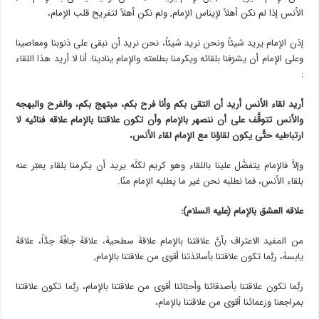
الأنس إذا لم نکن أهلاً لإیناس الإمام, ولم نکن أهلاً لتفریح قلب الإمام،
إذن الإمام یرید شیئاً ونحن نرید شیئاً، نحن نرید أن نبقى على ذنوبنا ومعاصینا
وعلى الإمام أن یشرّفنا بلقائه ویکرمنا بطلعته والإمام ینادینا: أنا لا أرید هذا اللقاء
:
أرید لقاء الأنس أرید أن التقی بکم وأنا فرح بکم، مبتهج بکم، والفرح والبهجۀ
والأنس تتوقَّف على أن ننصهر بالإمام وأن تکون علاقتنا بالإمام علاقۀ فنائیۀ لا
ارتباطیۀ حتَّى یکون لقاؤنا مع الإمام لقاء الأنس،
وإلاَّ فالإمام یتفضَّل علینا باللقاء وهو کریم لکنَّه یرید أن یکرمنا بلقاء یعبّر عنه
بلقاء الأنس، فما نطلبه نحن غیر ما یطلبه الإمام منّا.
علاقۀ العشق بالإمام (علیه السلام):
من المفید الاعتراف بأنَّ علاقتنا بالإمام علاقۀ سطحیۀ، علاقۀ جافّۀ جدَّاً، علاقۀ
یابسۀ، ربَّما تکون علاقتنا بأساتذتنا أقوى من علاقتنا بالإمام,
ربَّما تکون علاقتنا بأصدقائنا وأحبّائنا أقوى من علاقتنا بالإمام، ربَّما تکون علاقتنا
بمراجعنا وزعمائنا أقوى من علاقتنا بالإمام،