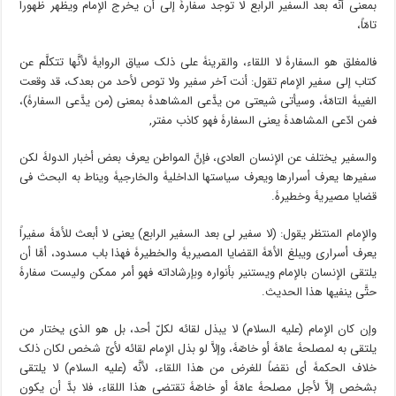
بمعنى أنَّه بعد السفیر الرابع لا توجد سفارۀ إلى أن یخرج الإمام ویظهر ظهوراً
تامّاً،
فالمغلق هو السفارۀ لا اللقاء، والقرینۀ على ذلک سیاق الروایۀ لأنَّها تتکلَّم عن
کتاب إلى سفیر الإمام تقول: أنت آخر سفیر ولا توص لأحد من بعدک، قد وقعت
الغیبۀ التامّۀ، وسیأتی شیعتی من یدَّعی المشاهدۀ بمعنى (من یدَّعی السفارۀ)،
فمن ادّعى المشاهدۀ یعنی السفارۀ فهو کاذب مفتر,
والسفیر یختلف عن الإنسان العادی، فإنَّ المواطن یعرف بعض أخبار الدولۀ لکن
سفیرها یعرف أسرارها ویعرف سیاستها الداخلیۀ والخارجیۀ ویناط به البحث فی
قضایا مصیریۀ وخطیرۀ.
والإمام المنتظر یقول: (لا سفیر لی بعد السفیر الرابع) یعنی لا أبعث للأمّۀ سفیراً
یعرف أسراری ویبلغ الأمّۀ القضایا المصیریۀ والخطیرۀ فهذا باب مسدود، أمَّا أن
یلتقی الإنسان بالإمام ویستنیر بأنواره وبإرشاداته فهو أمر ممکن ولیست سفارۀ
حتَّى ینفیها هذا الحدیث.
وإن کان الإمام (علیه السلام) لا یبذل لقائه لکلّ أحد، بل هو الذی یختار من
یلتقی به لمصلحۀ عامّۀ أو خاصّۀ، وإلاَّ لو بذل الإمام لقائه لأیّ شخص لکان ذلک
خلاف الحکمۀ أی نقضاً للغرض من هذا اللقاء، لأنَّه (علیه السلام) لا یلتقی
بشخص إلاَّ لأجل مصلحۀ عامّۀ أو خاصّۀ تقتضی هذا اللقاء، فلا بدَّ أن یکون