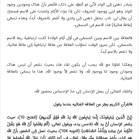
یتبادر ذهنی إلى الولد لأنّی لم أتعوَّد على ذلک, فأشعر بأنَّ هناک وجودین وجود
للولد وهو ابنی ووجود للحروف، لکن إذا مرَّت الأیّام واعتدت على الاسم فبمجرَّد
أن یقال لی: نادر، ینتقل ذهنی إلى ولدی ولا أشعر بالحروف أبداً، وهذه تسمّى
(علاقۀ فنائیۀ) فناء الاسم فی المسمّى،
فالعلاقۀ بین الاسم وبین المسمّى فی أوّل أیّام الولادۀ کانت ارتباطیۀ ربط الاسم
بالمسمّى، لکن بمرور الوقت تحوَّلت العلاقۀ من علاقۀ ارتباطیۀ إلى علاقۀ فنائیۀ،
ولا تشعر بالاسم أبداً،
وهکذا لقاؤنا مع الله یجب أن یکون لقاء فناء بحیث نشعر أن لیس هناک
وجودان وجود لنا ووجود لله، ولا نشعر إلاَّ بوجود الله، هذا ما یسمّى بالعلاقۀ
الفنائیۀ،
واللقاء الفنائی أن یصل الإنسان إلى حدّ الإحساس بحضور الله،
فالقرآن الکریم یعبّر عن العلاقۀ الفنائیۀ عندما یقول:
(إِنَّ الَّذِینَ یُبایِعُونَکَ إِنَّما یُبایِعُونَ اللَّهَ یَدُ اللَّهِ فَوْقَ أَیْدِیهِمْ) (الفتح: 10)، حیث
یشعر الإنسان أنَّ ید الله تلامس یده، ویقول تعالى: (أَلَمْ یَعْلَمُوا أَنَّ اللَّهَ هُوَ یَقْبَلُ
التَّوْبَۀَ عَنْ عِبادِهِ وَیَأْخُذُ الصَّدَقاتِ) (التوبۀ: 104)، بحیث نصل إلى الشعور بأنَّ الله
هو الذی یأخذ صدقاتنا منّا، وقال تعالى فی آیۀ ثالثۀ: (لَنْ یَنالَ اللَّهَ لُحُومُها وَلا