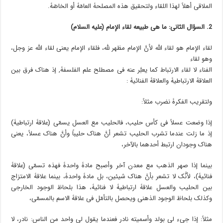
الملاقی أهلاً لهذا اللقاء ولتحقیق هذه المصلحۀ العامّۀ أو الخاصّۀ.
2. السؤال الثانی: ما هی طبیعۀ لقاء الإمام (علیه السلام)
لقاء الإمام هو لقاء الله لأنَّ الإمام مظهر لله، فلقاء الإمام یعنی لقاء الله عز وجل،
وهو لقاء
الفناء لا لقاء الارتباط کما یعبَّر عنه فی مصطلح علم الفلسفۀ, إذ هناک فرق بین
العلاقۀ الارتباطیۀ والعلاقۀ الفنائیۀ :
ولتقریب الفکرۀ نضرب مثلاً:
إذا وضعت عسلاً فی کأس حلیب، فالحلیب مع العسل یسمّى (علاقۀ ارتباطیۀ)
إذ ما زلت عندما تشرب الحلیب تشعر أنَّ هناک حلیباً وأنَّ هناک عسلاً، یعنی
هناک وجودان ارتبط أحدهما بالآخر،
بینما إذا صهر الذهب مع معدن آخر وأصبح مادۀ واحدۀ فهذه تسمّى (علاقۀ
فنائیۀ)، لأنَّک لا تشعر بأنَّ هناک شیئین، بل مادۀ واحدۀ، بینما علاقۀ الامتزاج
بین الحلیب والعسل علاقۀ ارتباطیۀ لا فنائیۀ، هذا بلحاظ الوجود الخارجی
وکذلک بلحاظ الوجود الذهنی ویحصل بالتأمّل فی علاقۀ الاسم بالمسمّى،
مثلاً: إذا جیء لی بولد وأسمیته نادر فعندما یقول لی واحد من الناس: نادر، لا