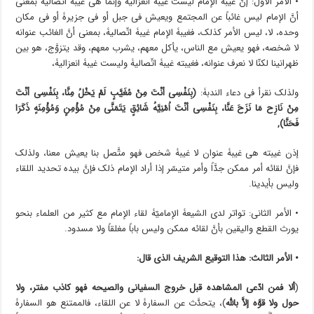
• الأمر الأوّل: إنَّ غیبۀ الإمام لیست غیبۀ انعزالیۀ وإنَّما هی غیبۀ اتّصالیۀ بمعنى
أنَّ الإمام لیس غائباً عن المجتمع ویعیش فی جبل أو فی جزیرۀ أو فی مکان
وحده، لا، لیس الأمر کذلک، فغیبۀ الإمام غیبۀ اتّصالیۀ، بمعنى أنَّ الغائب عنوانه
لا شخصه، فهو یعیش مع الناس، یأکل معهم، یشرب معهم، وقد یتزوَّج، هو بین
ظهرانینا لکنّا لا نعرف عنوانه، فغیبته غیبۀ اتّصالیۀ ولیست غیبۀ انعزالیۀ،
ولذلک نقرأ فی دعاء الندبۀ:
(بِنَفْسِی أنْتَ مِنْ مُغَیَّبٍ لَمْ یَخْلُ مِنَّا، بِنَفْسِی أنْتَ
مِنْ نَازِح مَا نَزَحَ عَنَّا، بِنَفْسِی أنْتَ اُمْنِیَّۀُ شَائِقٍ یَتَمَنَّى مِنْ مُؤْمِنٍ وَمُؤْمِنَۀٍ ذَکَرَا
فَحَنَّا),
إذن غیبته هی غیبۀ عنوان لا غیبۀ شخص فهو متَّصل بنا یعیش معنا، ولذلک
فإنَّ لقائه أمر ممکن جدَّاً وأمر متیسّر إذا أراد الإمام ذلک فإنَّ بیده تحدید اللقاء
ولیس بأیدینا.
• الأمر الثانی: تواتر لدى الشیعۀ الإمامیّۀ لقاء الإمام مع کثیر من العلماء بنحو
یورث القطع والیقین بأنَّ لقائه ممکن ولیس باباً مغلقاً ولا مسدود.
• الأمر الثالث: هذا التوقیع الشریف الذی قال:
(
ألا فمن ادّعى المشاهدۀ قبل خروج السفیانی والصیحۀ فهو کاذب مفتر، ولا
حول ولا قوَّۀ إلاَّ بالله
)، یتحدَّث عن السفارۀ لا عن اللقاء، فالممتنع هو السفارۀ