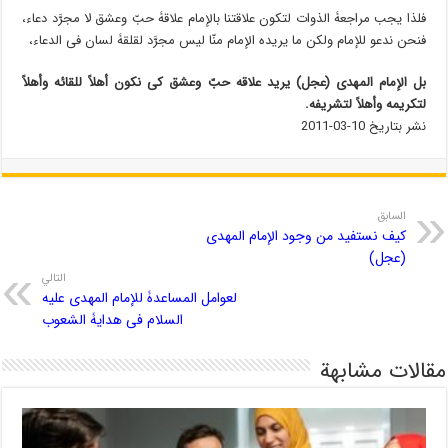
فلذا یجب مراجعۀ الذوات لتکون علاقتنا بالإمام علاقۀ حبّ وعشق لا مجرَّد دعاء،
فنحن ندعو للإمام ولکن ما یریده الإمام منّا لیس مجرَّد لقلقۀ لسان فی الدعاء،
بل الإمام المهدی (عجل) یرید علاقۀ حبّ وعشق کی نکون أهلاً للقائه وأهلاً
لتکریمه وأهلاً لتشریفه.
نشر بتاریخ 10-03-2011
السابق
کیف نستفید من وجود الإمام المهدی
(عجل)
التالي
لعوامل المساعدۀ للإمام المهدی علیه
السلام فی هدایۀ الشعوب
مقالات مشابهة