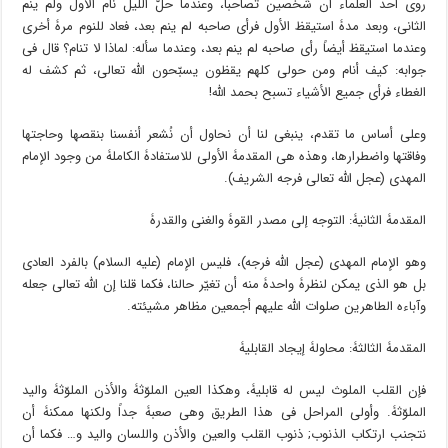
روى أحد العلماء أن شخصین تصاحبا، وعندما حلّ اللیل نام الأول ولم ینم
الثانی، وبعد مدۀ استیقظ الأول فرأى صاحبه لم ینم بعد، فعاد للنوم مرۀ أخرى
وعندما استیقظ أیضاً رأى صاحبه لم ینم بعد، وعندما سأله: لماذا لا تنام؟ قال فی
جوابه: کیف أنام ومن حولی کلهم یقظون یسبّحون الله تعالى، ثم کشف له
الغطاء فرأى جمیع الأشیاء تسبح بحمد الله!
وعلى أساس ما تقدم، ینبغی لنا أن نحاول أن نُشعر أنفسنا بنقصها وحاجتها
وفاقتها واضطرارها، وهذه هی المقدمۀ الأولى للاستفادۀ الکاملۀ من وجود الإمام
المهدی (عجل الله تعالى فرجه الشریف).
المقدمۀ الثانیۀ: التوجه إلى مصدر القوۀ والغنى والقدرۀ
وهو الإمام المهدی (عجل الله فرجه)، فلیس الإمام (علیه السلام) بالفرد العادی
بل هو الذی یمکن لنظرۀ واحدۀ منه أن تغیّر حالنا، فکما قلنا إن الله تعالى جعله
وآباءه الطاهرین صلوات الله علیهم أجمعین مظاهر مشیئته.
المقدمۀ الثالثۀ: محاولۀ إیجاد القابلیۀ
فإن القلب الملوث لیس له قابلیۀ، وهکذا العین الملوّثۀ والأذن الملوّثۀ والید
الملوّثۀ. وأولى المراحل فی هذا الطریق وهی صعبۀ جداً ولکنها ممکنۀ أن
نتجنب ارتکاب الذنوب; ذنوب القلب والعین والأذن واللسان والید و… فکما أن