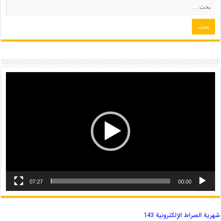
07:27
00:00
شهریة الصراط الإلكترونية 143