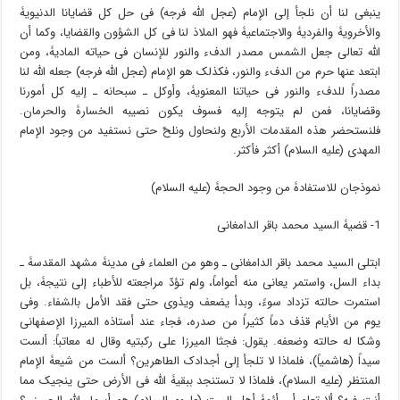
ینبغی لنا أن نلجأ إلى الإمام (عجل الله فرجه) فی حل کل قضایانا الدنیویۀ
والأخرویۀ والفردیۀ والاجتماعیۀ فهو الملاذ لنا فی کل الشؤون والقضایا، وکما أن
الله تعالى جعل الشمس مصدر الدفء والنور للإنسان فی حیاته المادیۀ، ومن
ابتعد عنها حرم من الدفء والنور، فکذلک هو الإمام (عجل الله فرجه) جعله الله لنا
مصدراً للدفء والنور فی حیاتنا المعنویۀ، وأوکل ـ سبحانه ـ إلیه کل أمورنا
وقضایانا، فمن لم یتوجه إلیه فسوف یکون نصیبه الخسارۀ والحرمان.
فلنستحضر هذه المقدمات الأربع ولنحاول ونلحّ حتى نستفید من وجود الإمام
المهدی (علیه السلام) أکثر فأکثر.
نموذجان للاستفادۀ من وجود الحجۀ (علیه السلام)
1- قضیۀ السید محمد باقر الدامغانی
ابتلی السید محمد باقر الدامغانی ـ وهو من العلماء فی مدینۀ مشهد المقدسۀ ـ
بداء السل، واستمر یعانی منه أعواماً، ولم تؤدّ مراجعته للأطباء إلى نتیجۀ، بل
استمرت حالته تزداد سوءً، وبدأ یضعف ویذوی حتى فقد الأمل بالشفاء. وفی
یوم من الأیام قذف دماً کثیراً من صدره، فجاء عند أستاذه المیرزا الإصفهانی
وشکا له حالته وضعفه. یقول: فجثا المیرزا على رکبتیه وقال له معاتباً: ألست
سیداً (هاشمیاً)، فلماذا لا تلجأ إلى أجدادک الطاهرین؟ ألست من شیعۀ الإمام
المنتظر (علیه السلام)، فلماذا لا تستنجد ببقیۀ الله فی الأرض حتى ینجیک مما