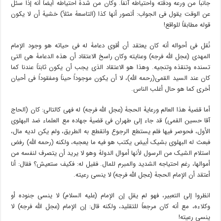
جانباً من ورعه ودقته واحتیاطه آنفاً. وکان من شدۀ احتیاطه أیضاً أنه إذا سئل
عن الوقت یقول فی الجواب: أتصور أنها کذا (التاسعۀ مثلاً) خشیۀ أن لا یکون
قوله مطابقاً للواقع!
نُقل فی أحواله أنه کان یعتقد أن أقوى دعامۀ له فی حیاته هو وجود الإمام
المهدی (عجل الله فرجه) وعنایته وکان راسخ الاعتقاد أن هذه الدعامۀ هی التی
تسنده وتنقذه وتنجیه. وهذا هو الاعتقاد الذی یجب أن یکون ثابتاً عندنا کما
کان عند السید القمی(رحمه الله)، لا أن یکون موجوداً حیناً ومفقوداً فی أحیان
أخرى کما هو حال أغلب الناس.
أما قضیۀ هذا العالم ورعایۀ الحجۀ (عجل الله فرجه) له فهی کالتالی: کان (الحاج
آقا حسین القمی) قد جاء إلى طهران فی قضیۀ جهاده مع العلماء ضد البهلوی
الأول، فحوصر فیها فلم یستطع الرجوع وانقطع به الطریق، ولم یکن لدیه مال،
فبعث له البهلوی بشیک أبیض یکتب هو فیه ما یعجبه، ولکنه (رحمه الله) رفض
استلام الشیک من الرسول لأنها أموال الدولۀ وهو لا یرید أن یتصرف لنفسه من
أموالها، رغم احتیاجه الشدید والمبرم للمال. فقیل له: فکیف ستعیش؟ فقال: أنا
أعتقد أن الإمام الحجۀ (عجل الله فرجه) لا ینسى رعیته.
انظروا إلى التعبیر، فهو لم یقل إن الإمام (علیه السلام) لا ینسى جنوده أو
وکلاءه، مع أنه کان مرجعاً للتقلید، ولکنه قال: إن الإمام (عجل الله فرجه) لا
ینسى رعیته!