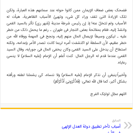
فضحک بعض ضعاف الإیمان ممن کانوا حوله عند سماعهم هذه العبارۀ، ولکن
تلک الإرادۀ التی تقف وراء کل شیء وتهیئ الأسباب الظاهریۀ، هیأت له
الأسباب ولم تتخلّ عنه! إذ إن رئیس شرطۀ مدینۀ (شهر ری) تأثر بالسید القمی
وانشدّ إلیه، فقام بمفاتحۀ بعض التجار فی طهران ـ رغم ما یحمل ذلک من خطر
علیه ـ لیکون وسیطاً لإیصال المال منهم إلیه، ونجح فی المهمۀ ووقاه الله من
خطر عظیم، لأن السلطۀ لو اکتشفت أمره لربما کانت تصدر الأمر بإعدامه، ولکنه
استطاع أن یدخل على السید القمی وکان یخفی المال فی جورابه، وقال السید
القمی عندما قدم له الرجل المال: کنت أعلم أن الإمام (علیه السلام) لا ینسى
رعایاه.
وأخیراً:ینبغی أن نذکر الإمام (علیه السلام) ولا ننساه، کی یشملنا لطفه ورأفته
بشکل أکبر، کما قال الله تعالى: (فَاذْکُرُونِى أَذْکُرْکُمْ)
اللهم عجّل لولیّک الفرج
السابق
أسباب تأخر تطبیق دولۀ العدل الإلهی