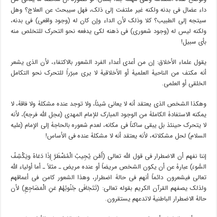
داء عضال فی بدنه ولکنه غیر ملتفت إلى ذلک، فهل سیبحث عن العلاج؟ وهل
سیتجه إلى الطبیب؟ کلا وذلک لأن الداء وإن کان له (وجود واقعی) فی بدنه،
ولکنه لیس له (وجود شعوری) فی ذهنه لکی یدفعه نحو التحرک للتخلص منه
بأی سبیل!
یقول علماء الأخلاق: إن من أعدى أعداء الفرد الشعور بالاکتفاء، لأن الذی یشعر
أنه مکتف من الناحیۀ العلمیۀ أو الأخلاقیۀ لا یرى مبرّراً للتحرک نحو التکامل
الخلقی أو العلمی.
وهکذا الشخص الذی یعتقد أنه لا یعانی شیئاً، ولا توجد عنده مشکلۀ ولا فاقۀ، لا
یمکنه الاستفادۀ الکاملۀ من الوجود المبارک للإمام المهدی (عجل الله فرجه)، لأنه
لا یتحرک حینئذ بل یبقى ساکناً فی مکانه، لعدم شعوره بالحاجۀ إلى الإمام (علیه
السلام) لحل مشکلاته، لأنه یعتقد أنه لا مشکلۀ عنده فی الأساس!
إننا نفهم أن الاضطرار فی قول الله تعالى (أَمَّن یُجِیبُ الْمُضْطَرَّ إِذَا دَعَاهُ ویَکْشِفُ
السُّوءَ) عبارۀ عن أن یکون الشخص مریضاً أو عنده مریض ـ مثلاً ـ أما أولیاء الله
تعالى فیشعرون دائماً أنهم فی حالۀ اضطرار، وهذا الشعور کامن فی أعماقهم
ولذلک یصفهم القرآن الکریم بقوله تعالى: (تَتَجَافَى جُنُوبُهُمْ عَنِ الْمَضَاجِعِ) لأن
حالۀ الاضطرار الباطنیۀ لاتدعهم یستقرون.