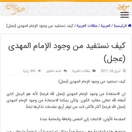
الرئيسية
/
العربیة
/
مقالات العربیة
/
کیف نستفید من وجود الإمام المهدی (عجل)
کیف نستفید من وجود الإمام المهدی
(عجل)
أبريل 24, 2011
مقالات العربیة
اضف تعليق
446 زيارة
کیف نستفید من وجود الإمام المهدی (عجل)
ان الاستفادۀ من وجود الإمام المهدی (عجل الله فرجه) لأنه هو الرجل الذی
أعطاه الله تعالى مقالید الکون. ولکی یمکننا الاستفادۀ من وجود الإمام المهدی
(عجل الله فرجه) أکثر فأکثر، لابد من توفر أربع مقدمات نذکرها تباعاً.
المقدمۀ الأولى: الالتفات إلى النقص والفاقۀ والحاجۀ عندنا
ونوضح هذه المقدمۀ وهی مهمۀ جداً بمثال: لو تصورنا أن شخصاً ما یعانی من