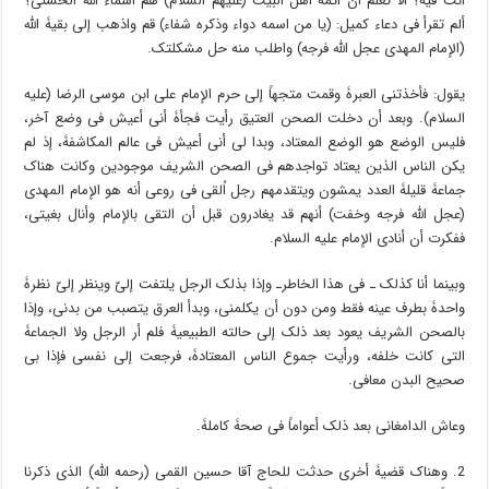
أنت فیه؟ ألا تعلم أن أئمۀ أهل البیت (علیهم السلام) هم أسماء الله الحسنى؟
ألم تقرأ فی دعاء کمیل: (یا من اسمه دواء وذکره شفاء) قم واذهب إلى بقیۀ الله
(الإمام المهدی عجل الله فرجه) واطلب منه حل مشکلتک.
یقول: فأخذتنی العبرۀ وقمت متجهاً إلى حرم الإمام علی ابن موسى الرضا (علیه
السلام). وبعد أن دخلت الصحن العتیق رأیت فجأۀ أنی أعیش فی وضع آخر،
فلیس الوضع هو الوضع المعتاد، وبدا لی أنی أعیش فی عالم المکاشفۀ، إذ لم
یکن الناس الذین یعتاد تواجدهم فی الصحن الشریف موجودین وکانت هناک
جماعۀ قلیلۀ العدد یمشون ویتقدمهم رجل اُلقی فی روعی أنه هو الإمام المهدی
(عجل الله فرجه وخفت) أنهم قد یغادرون قبل أن التقی بالإمام وأنال بغیتی،
ففکرت أن أنادی الإمام علیه السلام.
وبینما أنا کذلک ـ فی هذا الخاطرـ وإذا بذلک الرجل یلتفت إلیّ وینظر إلیّ نظرۀ
واحدۀ بطرف عینه فقط ومن دون أن یکلمنی، وبدأ العرق یتصبب من بدنی، وإذا
بالصحن الشریف یعود بعد ذلک إلى حالته الطبیعیۀ فلم أر الرجل ولا الجماعۀ
التی کانت خلفه، ورأیت جموع الناس المعتادۀ، فرجعت إلى نفسی فإذا بی
صحیح البدن معافى.
وعاش الدامغانی بعد ذلک أعواماً فی صحۀ کاملۀ.
2. وهناک قضیۀ أخرى حدثت للحاج آقا حسین القمی (رحمه الله) الذی ذکرنا