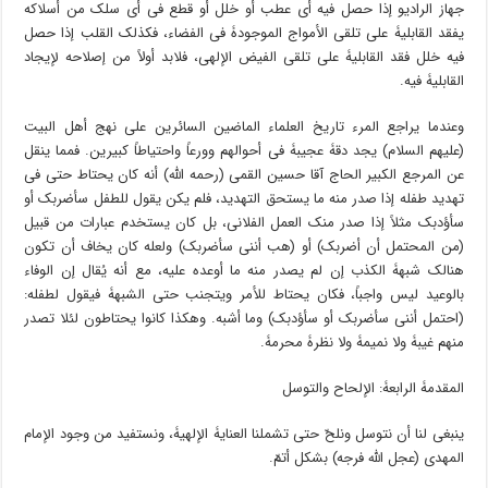
جهاز الرادیو إذا حصل فیه أی عطب أو خلل أو قطع فی أی سلک من أسلاکه
یفقد القابلیۀ على تلقى الأمواج الموجودۀ فی الفضاء، فکذلک القلب إذا حصل
فیه خلل فقد القابلیۀ على تلقی الفیض الإلهی، فلابد أولاً من إصلاحه لإیجاد
القابلیۀ فیه.
وعندما یراجع المرء تاریخ العلماء الماضین السائرین على نهج أهل البیت
(علیهم السلام) یجد دقۀ عجیبۀ فی أحوالهم وورعاً واحتیاطاً کبیرین. فمما ینقل
عن المرجع الکبیر الحاج آقا حسین القمی (رحمه الله) أنه کان یحتاط حتى فی
تهدید طفله إذا صدر منه ما یستحق التهدید، فلم یکن یقول للطفل سأضربک أو
سأؤدبک مثلاً إذا صدر منک العمل الفلانی، بل کان یستخدم عبارات من قبیل
(من المحتمل أن أضربک) أو (هب أننی سأضربک) ولعله کان یخاف أن تکون
هنالک شبهۀ الکذب إن لم یصدر منه ما أوعده علیه، مع أنه یُقال إن الوفاء
بالوعید لیس واجباً، فکان یحتاط للأمر ویتجنب حتى الشبهۀ فیقول لطفله:
(احتمل أننی سأضربک أو سأؤدبک) وما أشبه. وهکذا کانوا یحتاطون لئلا تصدر
منهم غیبۀ ولا نمیمۀ ولا نظرۀ محرمۀ.
المقدمۀ الرابعۀ: الإلحاح والتوسل
ینبغی لنا أن نتوسل ونلحّ حتى تشملنا العنایۀ الإلهیۀ، ونستفید من وجود الإمام
المهدی (عجل الله فرجه) بشکل أتمّ.