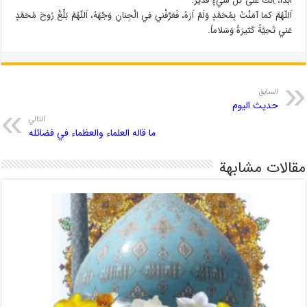
اَبَداً، اِنَّكَ عَلى كُلِّ شَيْءٍ قَديرٌ.
اَللّهُمَّ كما آمَنْتُ بِمُحَمَّدٍ وَلَمْ اَرَهُ، فَعَرِّفْني فِي الْجِنانِ وَجْهَهُ، اَللّهُمَّ بَلِّغْ رُوحَ مُحَمَّدٍ
عَني تَحِيَّةً كَثيرَةً وَسَلاماً.
السابق
حدیث الیوم
التالي
ما قاله العلماء والعظماء في فضائله
مقالات مشابهة