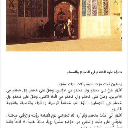
دعاؤه عليه السّلام في الصباح والمساء
يقولهنّ ثلاث مرّات غدوة وثلاث مرّات عشيّة:
اَللّهُمَّ صَلِّ عَلى مُحَمَّدٍ وَالِ مُحَمَّدٍ فِي الاَوَّلينَ، وَصَلِّ عَلى مُحَمَّدٍ وَالِ مُحَمَّدٍ فِي
الآخِرينَ، وَصَلَّ عَلى مُحَمَّدٍ وَالِ مُحَمَّدٍ فِي الْمَلأِ الاَعْلى، وَصَلِّ عَلى مُحَمَّدٍ وَلِ
مُحَمَّدٍ فِي الْمُرْسَلينَ، اَللّهُمَّ اَعْطِ مُحَمَّداً الْوَسيلَةَ وَالشَّرَفَ وَالْفَضيلَةَ وَالدَّرَجَةَ
الْكَبيرَة.
اَللّهُمَّ اِنّي آمَنْتُ بِمُحَمَّدٍ وَلَمْ اَرَهُ، فَلا تَحْرِمْني يَوْمَ الْقِيامَةِ رُؤْيَتَهُ وَارْزُقْني صُحْبَتَهُ،
وَتَوَفَّني عَلى مِلَّتِهِ، وَاسْقِني مِن حَوْضِهِ مَشْرَباً رَوِيّاً، سائِغاً هَنيئاً، لا اَظْمَأُ بَعْدَهُ