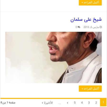
أكمل القراءة »
شیخ علی سلمان
مارس 6, 2016
0
أكمل القراءة »
1
2
3
4
5
»
...
الأخيرة »
صفحة 1 من 8