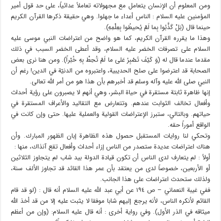
ومن المعلوم أن الإنسان يتعامل مع مجهولاته تعاملاً عدائياً، على حد قول أمير
المؤمنين عليه السلام : الناس أعداء ما جهلوا. وهي حقيقة ذكرها القرآن الكريم
حينما قال (بَلْ كَذَّبُوا بِما لَمْ يُحيطُوا بِعِلْمِهِ).
وهذا ما يقرره القرآن الكريم، كما هو واضح من اعتراضات النبي موسى عليه
السلام على تصرفات الخضر عليه السلام، وقد أعطى الخضر السبب في ذلك
مقدما عندما قال له (وَ كَيْفَ تَصْبِرُ عَلى‏ ما لَمْ تُحِطْ بِهِ خُبْراً). ومن هنا نرى بعض
الصحابة قد اعترضوا على صلح الحديبية، واعتبروه من الدنيّة في الدين! رغم أن
النبي صلى الله عليه وآله وسلم قد أخبرهم بأن هذا هو من أمر الله تعالى.
إنها ظاهرة ثابتة مستقرة في حياة البشر، وهي أنهم لا يصبرون على رؤية أحداث
وأفعال تخالف الثوابت عندهم. وتتعارض مع التقاليد والأعراف المستقرة في
حياتهم. وبالتالي، ستبرز الإعتراضات القولية والعملية عليها. حتى وإن كانت في
الواقع أموراً حقه.
وتحكي لنا روايات المستقبل حصول هذه الظاهرة إبان الظهور المبارك. وأن
هناك اعتراضات عديدة ستصدر من الناس إزاء أحداث وأفعال تقع آنذاك، منها :
أولاً : لم يتعارف لدى الناس أن تكون قيادة الدولة بيد شاب لم يتجاوز الثلاثين
أو الأربعين، خصوصاً لدى من يعتقد بأن عمر هذا القائد قد تجاوز الألف سنة،
ولذلك ستحدث اعتراضات على هذا الجانب.
ففي غيبة النعماني – ص ١٩٤ عن أبي عبد الله عليه السلام أنه قال : (لو قد قام
القائم لأنكره الناس، لأنه يرجع إليهم شابا موفقا لا يثبت عليه إلا من قد أخذ الله
ميثاقه في الذر الأول). وفي رواية أخرى : أنه قال عليه السلام: (وإن من أعظم