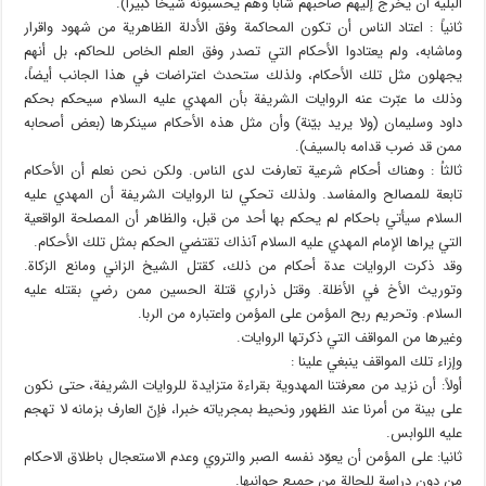
البلية أن يخرج إليهم صاحبهم شابا وهم يحسبونه شيخا كبيراً).
ثانياً : اعتاد الناس أن تكون المحاكمة وفق الأدلة الظاهرية من شهود واقرار
وماشابه، ولم يعتادوا الأحكام التي تصدر وفق العلم الخاص للحاكم، بل أنهم
يجهلون مثل تلك الأحكام، ولذلك ستحدث اعتراضات في هذا الجانب أيضاً،
وذلك ما عبّرت عنه الروايات الشريفة بأن المهدي عليه السلام سيحكم بحكم
داود وسليمان (ولا يريد بيّنة) وأن مثل هذه الأحكام سينكرها (بعض أصحابه
ممن قد ضرب قدامه بالسيف).
ثالثاُ : وهناك أحكام شرعية تعارفت لدى الناس. ولكن نحن نعلم أن الأحكام
تابعة للمصالح والمفاسد. ولذلك تحكي لنا الروايات الشريفة أن المهدي عليه
السلام سيأتي باحكام لم يحكم بها أحد من قبل، والظاهر أن المصلحة الواقعية
التي يراها الإمام المهدي عليه السلام آنذاك تقتضي الحكم بمثل تلك الأحكام.
وقد ذكرت الروايات عدة أحكام من ذلك، كقتل الشيخ الزاني ومانع الزكاة.
وتوريث الأخ في الأظلة. وقتل ذراري قتلة الحسين ممن رضي بقتله عليه
السلام. وتحريم ربح المؤمن على المؤمن واعتباره من الربا.
وغيرها من المواقف التي ذكرتها الروايات.
وإزاء تلك المواقف ينبغي علينا :
أولاً: أن نزيد من معرفتنا المهدوية بقراءة متزايدة للروايات الشريفة، حتى نكون
على بينة من أمرنا عند الظهور ونحيط بمجرياته خبرا، فإنّ العارف بزمانه لا تهجم
عليه اللوابس.
ثانيا: على المؤمن أن يعوّد نفسه الصبر والتروي وعدم الاستعجال باطلاق الاحكام
من دون دراسة للحالة من جميع جوانبها.