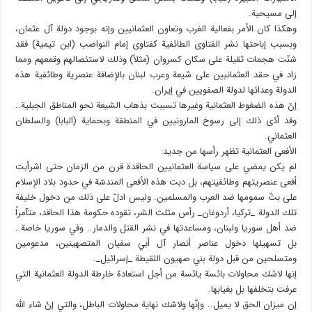
إلى مسيحية.
وهكذا كان الأمر بفعالية الغرب وتعاون العثمانيين وإنه بوجود دولة آل عثمان،
وبسبب إباحتها نشر الفتاوى الطائفية كفتاوى إمام النواصب (ابن تيمية) فقد
شنّت هجمات ثقيلة على سكان كسروان (مثلاً) وذلك لاستئصالهم وقمعهم ومما
زاد في حقد العثمانيين على شيعة وعرب لبنان بالإضافة عنصرية وطائفية هذه
الدولة وعدائها لدولة الصفويين في إيران.
إنّ هذه الضغوط العثمانية وغيرها تسببت بذهاب الشيعة نحو المناطق الجبلية..
وقد أدّى ذلك إلى رسوخ المارونيين في المنطقة وبحماية (البابا) والسلطان
العثماني.
الأفعى العثمانية تظهر رأسها من جديد:
لم يكن يمضي على سياسة العثمانيين الحاقدة قرن من الزمان حتى اشرأبت
أفعى عنصريتهم وطائفيتهم، بل دبت هذه الأفعى المندسّة في حدود بلاد الإسلام
على بثّ سمومها ضد العرب والمسلمين. وليس ادلّ على ذلك من دخول خليفة
تلك الدولة _تركيا، أردوغان_ رأس مثلث الشر، تقوده حكومة هذا الحاقد، متآمراً
ضد أهل سوريا ولبنان، ومساعدتها في نشر القتل والدمار.. وفي سوريا خاصة..
بل تسهيلها دخول عناصر أنصار آل أبي سفيان المتصهينين، مدعومين
ومتسلحين من قبل دولة بني صهيون اللقيطة _إسرائيل_.
إنها لاشك محاولات بائسة يائسة من أجل استعادة خارطة الدولة العثمانية التي
عرفت بتخلفها بل بغيابها.
إن ميزان الحق لا يميل.. وإنّها ولاشك نهاية محاولات الباطل، والتي إنْ شاء الله