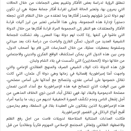
تنطلق الرؤية لدراسة بعض الأفكار وتقييم بعض الجماعات من خلال الحالات
التي يمرون بها، وتعتبر الحالة المثلى لقراءة أفكار جماعة معيّنة هي ان تكون
لهم دولة تديرُ شؤونهم وتصدرُ أفكارها وما تعتقده من خلال النظام الذي تجعله
دستوراً لإدارة هذه المجموعة، وعلى هذا الأساس تعتبر من ابرز آليات قراءة
الأفكار والمعتقدات هو النظر إلى المجموعة المراد قراءة أفكارها من خلال الدولة
التي عاشوا في كنفها _إذا كانت لهم دولة بهذا المعنى_ وقد تشكلت للجماعة
الشيعية العديد من الدول، تمكّن القارئ والباحث من دراسة ذات بعد ميداني
ومشفوعة بمعطيات عمليّة، من خلال الممارسات التي قام بها أصحاب الدول،
ومن بين هذه الدول التي يمكن استكشاف الواقع الفكري والديني والاجتماعي
من خلالها دولة (الحماديّين) التي تأسست في بلاد الشام ولبنان.
فإنّ هذه الدولة ذات الولاء الشيعي الصرف والمنهج العقائدي الإمامي والتي
واجهت أعتا إمبراطورية إقصائية في زمانها وهي دولة آل عثمان، التي كانت
تقاتل خصومها على أساس عقدي، وتتصالح مع أعدائها على أساس مصلحي،
ففي عين الوقت الذي تتصالح فيه هذه الإمبراطورية مع أعداء الدين لضمان
مصلحة الديمومية والبقاء لها، فهي تقاتل أبناء الدين ذوي الخلاف المذهبي من
أجل إشغال الناس وعدم تكشّف الصورة الحقيقية لديهم من زيف ما يدّعيه أمراء
هذه الإمبراطورية الذين يقتاتون على العقيدة بقاءً في السلطة، وهم يمارسون
أقبح أنواع الرذائل في القصور الإمبراطورية.
فكانت العداءات المتتالية المتلاحقة لدويلات قامت من اجل رفع الظلم
والاضطهاد الطائفي وإنعاش المجتمع الإسلامي المهزوم فكرياً وعقائدياً من قبل