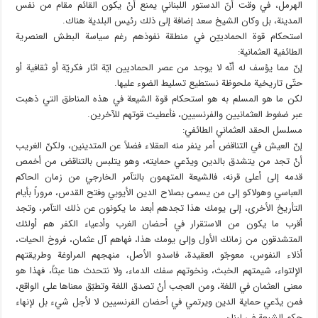
الهرمل، في وقت أنّ الدستور اللبناني يمنع أنْ يكون القائم مقام من نفس
المدينة، بل وكان الشيخ سعد إضافة إلى ذلك رئيس البلدية هناك.
استحكام قوة الحمادييّن في منطقة نفوذهم رغم سياسة البطش العنصرية
الطائفية العثمانية:
إنّ مما يؤسف له أنّه لا يوجد من عصر الحماديين ايّة اثار فكريّة أو ثقافية أو
حتّى تاريخية ملحوظة نستطيع تسليط الضوء عليها.
لكن ما هو المسلم به هو استحكام قوة الشيعة في هذه المناطق التي ذهبت
عبر ضغوط العثمانيين والفرنسيين، فأعطيت قوتهم للآخرين.
مسلسل الحقد العثماني الطائفي:
إنّ العيش في التناقض أمر ينفر منه العقلاء فضلاً عن المتدينين، ولكنّ الغريب
أنْ تجد من يتشدق بالدين ويدّعي حمايته، وهو يتلبس بالتناقض من أخمص
قدمه إلى أعلى قرنه، فالشيعة المتهمون بالتآمر الخارجي من زمان الحاكم
العباسي وهولاكو إلى من يسمى بصلاح الدين الأيوبي وفتح القدس، مروراً بأيام
التأريخ الأخرى، إلى يومك هذا تجدهم أبعد ما يكونون عن ذلك التآمر، وتجد
أقرب ما يكون من الاستقرار في أحضان الغرب وأدعياء الكفر هم أولئك
المتشدقون من زمانك الأول وإلى يومك هذا، فهاهم آل عثمان، فروخ الحيات،
أذلاء النفوس، معوجّو العقيدة، فاسدو الأصل، منهجهم المراوغة وطريقتهم
الإلتواء، شيمتهم الخبث، ونخوتهم سفك الدماء، ولا نتحدث هنا عبثاً، فهذا هو
معنى العثمان في اللغة، ومن العجب أنْ تصدق اللغة وتطبّق معناها على الواقع،
فمن يدّعي حماية الدين ويرتمي في أحضان الفرنسيين لا لأجل شيء بل لإنهاء
حكم الشيعة في لبنان.