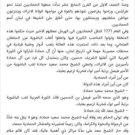
ومنذ النصف الاول من القرن السابع عشر بدأت سطوة الحماديين تمتد نحو
طرابلس، وراحوا يفرضون نفوذهم بالقوة في مواجهة الولاة الاتراك وينتزعون
مواطن سلطتهم، ويستقلون بها، حتى أطلق على الشيعة في لبنان أسم
الحماديين.
وفي العام 1771 انتقل الحماديون الى الهرمل معقلهم الاخير حيث حكموا هذه
المنطقة وتولوا المناصب الكبيرة فيها واعطوا ألقاب الباشوية من السلطان
العثماني، وما بعد ذلك استمرت هذه العائلة بلعب أدوار وطنية قيادية في
محطات مصيرية مهمة في تاريخ لبنان، منها أنّ آل حمادة شاركوا في الثورة
العربية التي أعلنها الشريف حسين، وكان يستبدل كل فرد من آل حمادة
بأسيرين من الاتراك، واعطي الشيخ محمد سعيد حمادة لقب الباشوية من
الأمير فيصل برتبة أمير لواء فخرية لزعيم بعلبك.
من أبرز أمراء الحمادية:
كان من أبرز أمراء هذه الدولة:
– الشيخ محمد سعيد حمادة:
وهو الذي منحه الأمير فيصل بن الحسين قائد الثورة العربية لقب الباشوية
برتبة أمير لواء فخرية لزعيم بعلبك.
– الشيخ سعد الله بك حمادة:
وقد تولى الحكم بعد وفاة أبيه الشيخ محمد سعيد حمادة، وهو لا يقل عنه شأناً
من الرجولة والنخوة والكرامة، وكان زعيماً لعشيرته والعشائر الحمادية جمعاء.
وقد حاز الشيخ سعد على عدّة مراكز ذي أهمية عالية، فقد كان قائم مقام