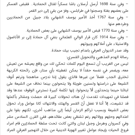
– وفي سنة 1698 أرسل أرسلان باشا عسكراً لقتال الحمادية.. فقبض العسكر
على بعضهم بغتة وسجنوا في طرابلس، وفرّ من بقي إلى دير القمر.
– وفي سنة 1767 أخذ الأمير يوسف الشهابي بلاد جبيل من الحماديين
وطردهم منها.
– وفي سنة 1770 قبض الأمير يوسف الشهابي على بعض الحمادية.
– وفي سنة 1914 كان قرار الوالي العثماني بنفي آل حمادة إلى بر الأناضول
والاستيلاء على أملاكهم وبيوتهم.
وقد صدر الديوان العرفي باعدام نجيب بيك حمادة.
رسالة الهدم المذهبي والتحويل القسري:
ليس من الغريب أن تسمع اليوم كلمات تحكي لك عن واقع يعيشه من تعيش
معه، ويضمر في نفسه حقداً لا يمكن تغطيته بأي ستار، فإن رائحته الكريهة
تخترق الجدر، فضلاً عن غيرها فالذي يقول إننا ندرّس مناهجنا ونرغم أنوف
الشيعة على دراستها ولسنين طويلة ولا يتحولون بينما نخاف من الشيعة على
ابنائنا حينما يتحدثون ألاّ يتحولوا، إنها لكلمة كبيرة نسترعي الوقوف عندها وقد
فصلنا في تمهيدات تقدمت أنّ هناك تحولات كبيرة قد حصلت وعشائر بأكملها
قد تشيعت، إلاّ أننا لا نغفل أنّ القسر والهتك والانتهاك كانا عوامل وراء تحوّل
بعض الشيعة وبسبب تراكم الزمان أيضاً إلى مذاهب أخرى، لكنهم بقوا على
اعتدالهم وحبّهم وولائهم رغم تشظي بعض عقائدهم، ففي القرن السادس عشر
وفي كسروان وهرمل وجبل لبنان والتي كانت تحت سلطة الحماديّين قام امراء
فروخ الحيات بإيجاد عوامل تغيير الهوية الدينية من خلال التهجير العرقي المراد