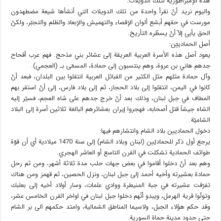
هذه الإمبراطورية لتلك الدويلات.
واليوم نريد أنْ نقرأ واحدة من تلك الدويلات التي أنشأها شيعة مضطهدون
مورست في حقهم أبشع ألوان الإقصاء والتهميش والإبعاد والظلم والتجبّر، ولكنّ
الحق يأبى إلاّ أنْ يسطّره التأريخ.
أصل الحمادييّن:
يعود أصل هذه الأسرة العربية العريقة إلى عشائر بني مذحج. فهم عرب أقحاح
جدهم هاني بن عروة، وهم ينتسبون إلى حمادة، المسمّى بـ (العجمي).
وآل حمادة مثلهم مثل الكثير من القبائل العربية انتقلوا بين البلدان، فبعد أنْ
كانوا في اليمن، انتقلوا إلى بلاد الحجاز، ثم إلى بلاد فارس، إلى أنْ استقر بهم
المطاف في جبل لبنان، وذلك بعد أنْ خرج جدهم على شاه العجم، فسيّر إليه
الشاه جيشاً قتل أصحابه، فهجروا إيران بعشائرهم البالغة ثلاثين أسرة إلى البلاد
الشاميّة.
دخول الحماديين بلاد الشام وانتشارهم فيها:
يرجع أول ذكر للحماديّين (لبنان وبلاد الشام) إلى سنة 1470 ميلادية أي أن قوّة
طوائف الحمادية تشكلت في القرن التاسع أو العاشر الهجري.
وهم بعد أنْ دخلوا أقاموا في بعض جهات حلب مدة ثلاثة أشهر، ومن ثم رحل
حمادة بعشيرته وأخيه أحمد إلى جبل لبنان، ونزل الحصين، ثم قهمز ومن هناك
تفرّقت عشيرته في جبة المنيطرة ووادي علمات، وسار أولاد أخيه إلى بعلبك
وتولّوا قرية الهرمل، ويبدو أنّهم دخلوا جبل لبنان في اواخر القرن الخامس عشر،
وقد حكم هؤلاء الجبل، ولاسيما المناطق الشمالية، وامتد حكمهم الى بر الشام
حتى حدود مدينة حماة السورية.