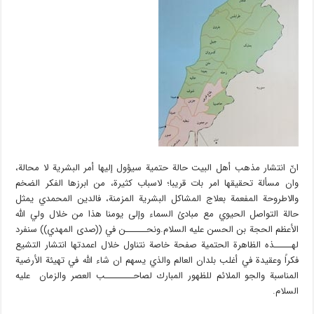
انّ انتشار مذهب أهل البيت حالة حتمية سيؤول إليها أمر البشرية لا محالة،
وان مسألة تحقيقها امر بات قريبا؛ لاسباب كثيرة، من ابرزها الفكر الضخم
والاطروحة المفعمة بعلاج المشاكل البشرية المزمنة، فالدين المحمدي يمثل
حالة التواصل الحيوي مع مبادئ السماء وإلى يومنا هذا من خلال ولي الله
الأعظم الحجة بن الحسن عليه السلام.ونحــــــن في ((صدى المهدي)) سنفرد
لهـــــذه الظاهرة الحتمية صفحة خاصة نتناول خلال اعمدتها انتشار التشيع
فكراً وعقيدة في أغلب بلدان العالم والذي يسهم ان شاء الله في تهيئة الأرضية
المناسبة والجو الملائم للظهور المبارك لصاحــــــــب العصر والزمان عليه
السلام.