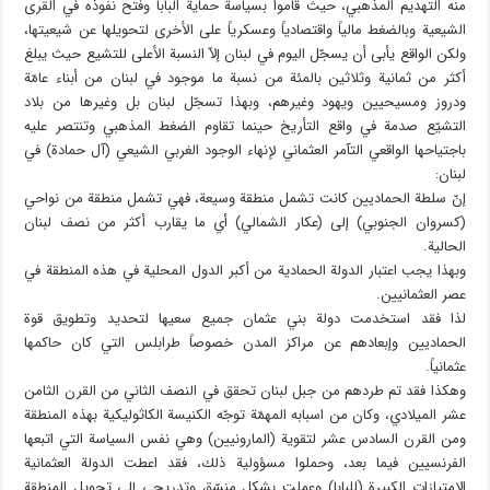
منه التهديم المذهبي، حيث قاموا بسياسة حماية البابا وفتح نفوذه في القرى
الشيعية وبالضغط مالياً واقتصادياً وعسكرياً على الأخرى لتحويلها عن شيعيتها،
ولكن الواقع يأبى أن يسجّل اليوم في لبنان إلاّ النسبة الأعلى للتشيع حيث يبلغ
أكثر من ثمانية وثلاثين بالمئة من نسبة ما موجود في لبنان من أبناء عامّة
ودروز ومسيحيين ويهود وغيرهم، وبهذا تسجّل لبنان بل وغيرها من بلاد
التشيّع صدمة في واقع التأريخ حينما تقاوم الضغط المذهبي وتنتصر عليه
باجتياحها الواقعي التآمر العثماني لإنهاء الوجود الغربي الشيعي (آل حمادة) في
لبنان:
إنّ سلطة الحماديين كانت تشمل منطقة وسيعة، فهي تشمل منطقة من نواحي
(كسروان الجنوبي) إلى (عكار الشمالي) أي ما يقارب أكثر من نصف لبنان
الحالية.
وبهذا يجب اعتبار الدولة الحمادية من أكبر الدول المحلية في هذه المنطقة في
عصر العثمانيين.
لذا فقد استخدمت دولة بني عثمان جميع سعيها لتحديد وتطويق قوة
الحماديين وإبعادهم عن مراكز المدن خصوصاً طرابلس التي كان حاكمها
عثمانياً.
وهكذا فقد تم طردهم من جبل لبنان تحقق في النصف الثاني من القرن الثامن
عشر الميلادي، وكان من اسبابه المهمّة توجّه الكنيسة الكاثوليكية بهذه المنطقة
ومن القرن السادس عشر لتقوية (المارونيين) وهي نفس السياسة التي اتبعها
الفرنسيين فيما بعد، وحملوا مسؤولية ذلك، فقد اعطت الدولة العثمانية
الامتيازات الكبيرة (للبابا) وعملت بشكل منسّق وتدريجي إلى تحويل المنطقة