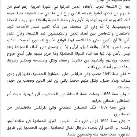
رغم أنّ الشيعة العرب الأصلاء الذين شاركوا في الثورة العربية، رغم ظلم من
ظلمهم من قادتها أعلنوا ولاءهم للدين وإنّ كان ما بقي منه شعاراته فقط، فرغم
ذلك كله ورغم كونهم الواجهة الأولى في حفظ القضية والدفاع عنها وإبقاء الاصالة
وديموميتها، إلاّ أنّه وفي كل منعطف من شأنه تغيير مسار الأحداث تجد
الاحتضان والتحاضن بين أعداء الدّين والعثيمينيين ضد الشيعة، وكأنّ القدر
يأبى إلاّ أنّ يكون معنى هذا الاسم لهذا الواقع الأعوج الملتوي الخبيث الغدّار،
ليس لشيء إلاّ لأن واقعه ذليل، فيأبى إلاّ أنْ يتسلق على أكتاف الشجاعة وهو
ليس بأهل لها، فها هم أبناء الدولة الحماديّة وما جرى عليهم على أيدي فروخ
الحيات وولاتهم وأتباعهم من تشريد وإقصاء وقتل واستباحة وتكفير وغيرها،
وهذه بعض أمثلة على ذلك:
– ففي سنة 1641 غضب والي طرابلس على المشايخ الحمادية، ففروا إلى وادي
علمات وبلاد جبيل، وقتل منهم محمد ياغي بن قمر الدين وصعب بن حيدر
وجماعته.
– وفي سنة 1656، وصلت نقمة الاستانة على الحماديين الى ذروتها، حيث أمر
السلطان العثماني بعزلهم.
– وفي سنة 1659 كلّف السلطان العثماني والي طرابلس بالاقتصاص من
الحماديين.
– وفي سنة 1692 تولى علي باشا اللقيس، ففرق الحمادية في مقاطعاتهم،
وكتب إلى الأمير أنْ ينجده بالرجال لقتال الحمادية.. فهرب الحمادية إلى طريق
العاقورة، فمات منهم مئة وخمسون نفساً.