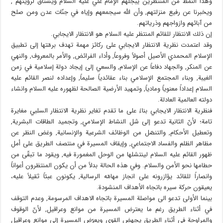
وهذا النمط من المنتظرين يبجّلهم الإمام علي عليه السلام ويشتاق لرؤيتهم ,
ويخبرنا عن رفيع منزلتهم, وأن الله سيجمعهم وإياه في جنّات عدن ومن صلح
من آبائهم وازواجهم وذرياتهم.
إن ذلك الانتظار للقائم المنتظر عليه السلام هو الانتظار الايجابي.
وقد اعتمدت نظرية الانتظار الايجابي على ركائز مهمة تهدف برمّتها إلى تطبيق
الإسلام المحمدي الأصيل أصولاً وفروعاً, وأداء الفرائض, والأمر بالمعروف, والنهي
عن المنكر, والجهاد دفاعاً عن الإسلام, والسعي إلى إيجاد دولة إسلامية في زمن
الغيبة, وبناء المجتمع الإسلامي بناء عقائدياً سليماً, وإعداده لنصر القائم عليه
السلام إعداداً معنوياً ومادياً, وتمهيد الأرضية الصالحة لظهوره عليه السلام وانشاء
دولته العالمية العادلة.
فنظرية الانتظار الايجابي بناءً على ما تقدم تغاير نظرية الانتظار السلبي مغايرة
تامة؛ لأنّ الثانية تدعو إلى شل النشاط الإسلامي, وتجميد الطاقات البشرية,
وتعطيل الأحكام, والتنصّل من الوظائف الشرعية والإنسانية, وغض النظر عن
مظاهر الظلم والفساد الاجتماعي, وإيقاف المسيرة في منتصف الطريق على أمل
ظهور القائم عليه السلام لينتشلها من الوحل المغمورة فيه, ويقود ما تبقّى من
حطامها نحو الأمن والسلام. وفي هذه الحالة بدلاً من أن يكون المنتظرون أعواناً
وانصاراً للقائد يؤازرونه على انجاز مهامّه الرسالية, يكونون عبئاً ثقيلاً عليه،
يعيقون حركة سيره باتجاه الأهداف المنشودة.
بينما الأولى تدعو الى مواصلة المسيرة باتجاه الاهداف المرسومة, وعدم التوقف
في أثناء الطريق رغم ما يعترض المسيرة من موانع وعراقيل, لأنّ الوقوف
والمراوحة في أثناء الطريق يجهض القوى ويعرّض المسيرة إلى موانع وعراقيل