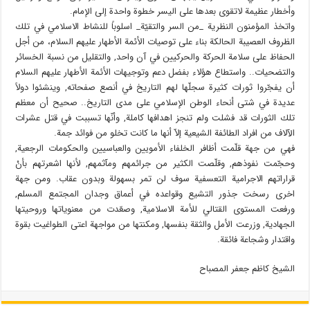
وأخطار عظيمة لاتقوى بعدها على اليسر خطوة واحدة إلى الإمام.
واتخذ المؤمنون النظرية _من السر والتقيّة_ اسلوباً للنشاط الاسلامي في تلك
الظروف العصيبة الحالكة بناء على توصيات الأئمة الأطهار عليهم السلام، من أجل
الحفاظ على سلامة الحركة والحركيين في آن واحد, والتقليل من نسبة الخسائر
والتضحيات.. واستطاع هؤلاء بفضل دعم وتوجيهات الأئمة الأطهار عليهم السلام
أن يفجّروا ثورات كثيرة سجلّها لهم التاريخ في أنصع صفحاته, وينشئوا دولاً
عديدة في شتى أنحاء الوطن الإسلامي على مدى التاريخ.. صحيح أن معظم
تلك الثورات قد فشلت ولم تنجز اهدافها كاملة, وأنّها تسببت في قتل عشرات
الآلاف من افراد الطائفة الشيعية إلاّ أنها ما كانت تخلو من فوائد جمة.
فهي من جهة قلّمت أظافر الخلفاء الأمويين والعباسيين والحكومات الرجعية,
وحجّمت نفوذهم, وقلّصت الكثير من جرائمهم ومآثمهم, لأنها اشعرتهم بأنْ
قراراتهم الاجرامية التعسفية سوف لن تمر بسهولة وبدون عقاب. ومن جهة
اخرى رسخت جذور التشيع وقواعده في أعماق وجدان المجتمع المسلم,
ورفعت المستوى القتالي للأمة الاسلامية, وصعّدت من معنوياتها وروحيتها
الجهادية, وزرعت الأمل والثقة بنفسها, ومكنتها من مواجهة اعتى الطواغيت بقوة
واقتدار وشجاعة فائقة.
الشيخ كاظم جعفر المصباح