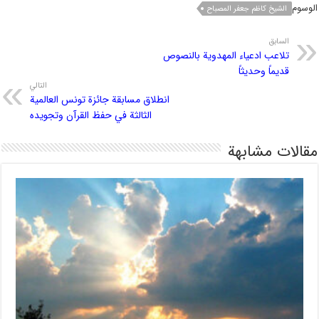
الوسوم
الشيخ كاظم جعفر المصباح
السابق
تلاعب ادعياء المهدوية بالنصوص
قديماً وحديثاً
التالي
انطلاق مسابقة جائزة تونس العالمية
الثالثة في حفظ القرآن وتجويده
مقالات مشابهة