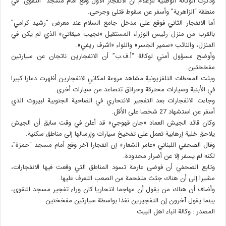
وذكرت الوكالة الوطنية للإعلام أن الانفجار الأول وقع أمام مسجد “التقوى” في
منطقة “الزاهرية” وأسفر عن سقوط قتلى وجرحى.
أما الانفجار الثاني فوقع على مدخل جامع السلام عند معرض “رشيد كرامي”
بالقرب من منزل رئيس الوزراء المستقيل «نجيب ميقاتي» الذي لم يكن في
المنزل، والنائب «سمير الجسر» واللواء «اشرف ريفي».
وأوضح مسؤول أمني لوكالة “أ.ف.ب” أن الانفجارين ناتجان عن سيارتين
مفخختين.
وبثت المحطات التلفزيونية مشاهد مروعة لمكاني الانفجارين أظهرت دمارا كبيرا
في الأبنية وسيارات محترقة وحرائق تتصاعد من سيارات أخرى.
وجاءت الانفجارات بعد التفجير الانتحاري في الضاحية الجنوبية لبيروت الذي
أسفر عن استشهاد 27 شخصا على الأقل.
وكان قائد الجيش العماد «جان قهوجي» قد أعلن في وقت سابق أن الجيش
يلاحق خلية إرهابية تعمل على تفخيخ سيارات وإرسالها إلى مناطق سكنية.
وقال الصحفي اللبناني «عامر الشعار» إن انفجارا آخر وقع أمام مسجد “حمزة”،
لكنه لم يسفر إلا عن أضرار محدودة.
وتابع الصحفي أن فوضى عارمة تسود المناطق التي وقعت فيها الانفجارات،
مشيرا إلى أن هناك جثث متفحمة من الصعب التعرف عليها.
وأضاف أن هناك من يقول أن مهاجما انتحاريا كان وراء تفجير مسجد التقوى،
بينما يقول آخرون إن التفجيرين نفذا بواسطة سيارتين مفخختين.
المصدر : وکالة انباء اهل البیت