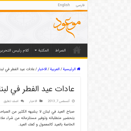
فارسی
English
الصراط
المکتبة
كلام رئيس التحرير
الرئيسية
/
العربیة
/
الاخبار
/
عادات عيد الفطر في لبن
عادات عيد الفطر في لبن
أغسطس 7, 2013
الاخبار
اضف تعليق
صباح العيد في لبنان لا يشبهه الكثير من الصباحا
بتحضير متطلباته وتوفير مستلزماته من شراء ملاب
الخاصة بالعيد كالمعمول و كعك العيد.