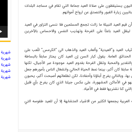
نانيون يستيقظون على صلاة العيد جماعة التي تقام في مساجد البلدات
نيين زيارة القبور والتصدق عن ارواح أمواتهم.
لا أن قيم العيد النبيلة ما زالت تجمع المسلمين فلا ننسى التزاور في العيد
ب ليظل العيد باعثاً على الفرحة وتهذيب النفس والاحساس بالآخرين
ثياب العيد و”العيدية” وألعاب العيد والذهاب الى “الكرمس” للّعب على
شهریة ال
لحدائق العامة. يقول كبار السن إن العيد كان يمتاز سابقاً بالبساطة
شهریة ال
قدير والمحبة وتظل الفرحة بقدوم العيد موجودة عبر الأجيال، لكنها
شهریة ال
 سابقا كان أكبر، بينما نمط الحياة الحالي وانشغال الناس بأمورهم جعل
شهریة ال
ق بها، وبالتالي يفرح أبناؤنا وأحفادنا، لكن تطلعاتهم أصبحت أكبر، يحبون
شهریة ال
 للهو في الأماكن المشهورة، على عكس جيلنا الذي كان يفرح بأي قليل
ي كنا نشتريها فقط في الأعياد.
العربية يجمعها الكثير من الاشياء المتشابهة إلا أن للعيد طقوسه التي