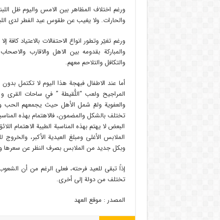
ورغم اختلاف المظاهر بين الامس واليوم ظل اللب
والحارات. ولا يغيب عن طقوس عيد الفطر لدى اللبنا
ورغم تغيّر وتطور انواع الاحتفالات بالاعتياد كافة إ
والمباركة بقدومه بين الاهل والاقارب والاصحا
والتكافل والتلاحم معهم.
أما عند الاطفال فبهجة هذا اليوم لا تكتمل بدون 
المراجيح ولعب “اللُّقيطة ” في ساحات القرى و ا
والعفوية ولمّ شمل الأهل حيث يجمعهم الحب والت
تختلف بالشكل والمضمون، فالاهتمام بهذه المناسبة
البعض لا يهتم بهذه المناسبة الطيبة الاهتمام اللائ
الملابس الأغلى ومبلغ العيدية الأكبر، والخروج
وبكل جديد من الملابس بصرف النظر عن سعرها والت
إذاً تبقى للعيد فرحته، فعلى الرغم من أن الشعوب 
تختلف من دولة إلى أخرى.
المصدر : موقع العهد