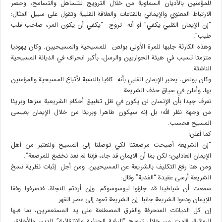
للمؤمنين بالأديان السماوية من خلال الترويج للتساهل والتسامح، وحصر
الارتباط المعنوي والإيماني بالقناعات والعلاقة القلبية وتقول على سبيل المثال:
“إن الإيمان القلبي يكفي” أو أنه تروج “يكفي أن يكون المرء صاحب قلب
طيب”.
وهذه الكارثة جلبها للمرة الأولى بولص للمسيحية والمسيحيين. وكان يهوديا
متزمتا تسبب في هيئة الحواريين والرسل، بأكبر انحراف في الديانة المسيحية
الناشئة.
وكان بولص، يعتبر الإيمان القلبي بأنه كافيا بالنسبة لأتباع المسيحية والمؤمنين
بها، وأعلن في سياق حذف الشريعة:
نعرف جيدا بأن الإنسان لن يكون في ظل تطبيق أحكام الشريعية منزها وبريئا
من وجهة نظر الله؛ بل إنه سيكون طاهرا وبريئا من خلال الإيمان بعيسى
المسيح فحسب.
كما أعلن:
“إن الشريعة أصبحت مرضعتنا لكي توصلنا إلى المسيح ولنعتبر من أهل
الإيمان العادلين؛ لكن بما أن الايمان قد جاء، فإننا لم نعد نخضع للمرضعة”.
ومن هنا رفع التكليف بالشريعة عن المسيحيين. ومن أجل إثبات نظرية نسخ
الشريعة أرسى عقيدة “الفدية” وقال:
سمعت أن شياطينا قد جاؤوا ليوسوسوكم. وإن أردتم النجاة، فتصرفوا وفقا
للإيمان ودعوا الشريعة جانبا. إن الشريعة تعود إلى عصر القهر.
إن كل الديانات المنحرفة والفرق المصطنعة على يد المستعمرين، بما فيها
البهائية، قامت من خلال ترويج “الرؤية الجزئية والانتقائية” للدين والأخلاق