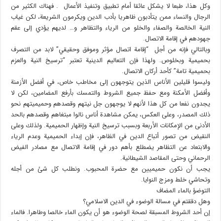
وكل هذا، طبعا لا يشكل عائقا أمام تطبيق وتنفيذ الأعمال . فهناك الكثير من
الرجال والنساء ممن يتأدبون ظاهريا بأدب الدين ويكرمون الشريعة، لكن غياب
النية الخالصة والصفاء والخلو من الرياء والتظاهر و… لديهم يؤدي إلى عقم
جهودهم في إقامة الاتصال.
وبالتالي فإنه من أجل “إقامة اتصال مؤثر وموفق وحقيقي” لابد من التصرف
بحميمية وبخلوص. ولهذا فإن التعاليم الدينية تعتبر “ترسيخ النية والعزم
بحميمية تامة” كأحد أركان الاتصال.
وليسوا قليلين الأناس الذين يتوجهون إلى مخاطب خاص، في أفضل الأزمنة
وأفضل الأمكنة ومع حفظ جميع الشروط والتمسك بأرفع المضامين، لكن لا
يجدون نفعا من كل هذا لأنهم لا يوجهون جل نيتهم وقصدهم وحميميتهم نحو
ذلك المصدر، وعلى العكس، يمكن مشاهدة أناس نالوا مبتغاهم وقصدهم بالحد
الأدنى من الإمكانات الأربعة وبسبب ترسيخ النية وإظهار الحميمية. ولذلك وعلى
النقيض من تصور أتباع الدين في الظاهر، فإن إبداء الحميمية وعدم الرياء
والابتعاد عن التظاهر يضطلع بأهم دور في إقامة الاتصال مع مصادر الفيض
الرحماني وحتى المقاصد الشيطانية.
يجب أن نكون حميميين مع حضرة المحبوب. ونطلب كل شئ من أجله
وتحاشي خلط ومزج النوايا.
التوضؤ بالماء المضاف
وهل دققتم في مسالة الوضوء في الدين الاسلامي؟
إن أحد الشروط المسبقة لصحة الوضوء هو أن يكون الماء خالصا وطاهرا. فالماء