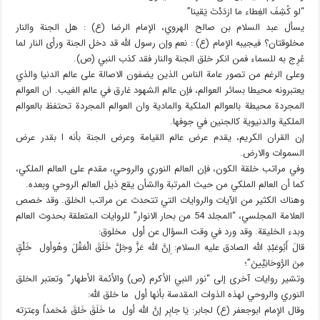
“لو كُشِفَ الغِطاء ما ازدَدْتَ يَقينا”
يسأل عبد السلام بن صالح الهروي، الإمام الرضا (ع) : هل الجنة والنار
مخلوقتان؟ فيجيبه الإمام (ع) : نعم وإن رسول الله قد دخل الجنة ورأى النار لما
عُرِج به للسماء فمن انكر خلق الجنة والنار فقد كذب النبي (ص).
وعلى الرغم من تصور عامة الناس الذين يضفون الاصالة على عالم الدنيا والذي
يعتبرونه محيطا بسائر العوالم، فإن عالم الشهود غارق في عالم الغيب. ان العوالم
المجردة محيطة بالعوالم الملكية والمادية وان العوالم المجردة تحتفظ بالعوالم
الملكية والدنيوية كالجنين في جوفها.
إن القران الكريم، يقدم عرض عالم القيامة وعرض الجنة بأنه ا بقدر عرض
السموات والارض.
وفي مراتب خلقة الكون، فإن العالم النوري والروحي، مقدم على العالم الملكي،
كما أن العالم الملكي من حيث المرتبة والشأن يقع ذيل العالم الروحي وبعده.
وهناك الكثير من الآيات والروايات التي تتحدث عن مراتب الخلق. وقد خصص
العلامة المجلسي، “المجلد 54 من بحار الانوار” للروايات المتعلقة بحدوث العالم
وبدء الخليقة. وقد ورد في وقت السؤال عن أول مخلوق:
قالَ أَبُوعَبْدِ الله الصادق عليه السلام: إِنَّ الله عَزَّ وجَلَّ خَلَقَ الْعَقْلَ وهُوأول خَلْقٍ
مِنَ الرُّوحَانِيِّينَ”؛
وتشير روايات آخرى إلى “نور النبي الأكرم (ص) والأئمة الأطهار” وتعتبر الخلق
النوري والروحي لهذه الذوات المقدسة بأنها أول ما خلق الله:
وقال الإمام ابوجعفر (ع) لجابر: يَا جابِر إنَّ الله أول ما خَلَقَ خَلقَ مُحَمداٌ وعِترَته