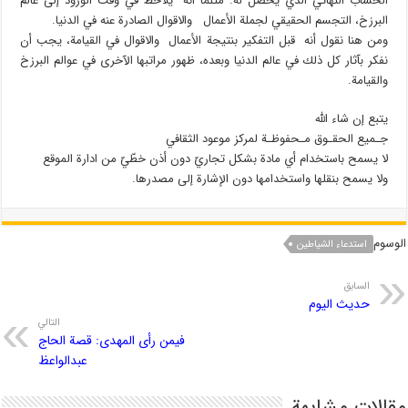
الحساب النهائي الذي يحصل له. مثلما أنه يلاحظ في وقت الورود إلى عالم
البرزخ، التجسم الحقيقي لجملة الأعمال والاقوال الصادرة عنه في الدنيا.
ومن هنا نقول أنه قبل التفكير بنتيجة الأعمال والاقوال في القيامة، يجب أن
نفكر بآثار كل ذلك في عالم الدنيا وبعده، ظهور مراتبها الآخرى في عوالم البرزخ
والقيامة.
يتبع إن شاء الله
جـميع الحقـوق مـحفوظـة لمركز موعود الثقافي
لا يسمح باستخدام أي مادة بشكل تجاريّ دون أذن خطّيّ من ادارة الموقع
ولا يسمح بنقلها واستخدامها دون الإشارة إلى مصدرها.
الوسوم
استدعاء الشیاطین
السابق
حدیث الیوم
التالي
فیمن رأی المهدی: قصة الحاج
عبدالواعظ
مقالات مشابهة