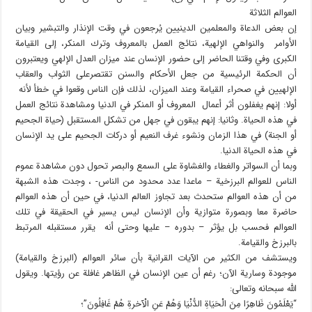
العوالم الثلاثة
إن بعض الدعاة والمعلمين الدينيين يُرجعون في وقت الإنذار والتبشير وبيان
الأوامر والنواهي الإلهية، نتائج العمل بالمعروف وترك المنكر، إلى القيامة
الكبرى وفي وقتنا الحاضر إلى حضور الإنسان عند ميزان العدل الإلهي ويعتبرون
أن الحكمة الرئيسية من جعل الأحكام والسنن تقتصرعلى الثواب والعقاب
الإلهيين في صحراء القيامة وعند الميزان، لذلك فإن الناس وقعوا في خطأ لأنه
أولا: إنهم يغفلون أثر أعمال المعروف أو المنكر في الدنيا ومشاهدة نتائج العمل
في هذه الحياة. وثانيا: إنهم يبقون في جهل من تشكل المستقبل (حياة الجحيم
أو الجنة) في هذا الزمان ونشوء غرف النعيم أو دركات الجحيم على يد الإنسان
في هذه الحياة الدنيا.
وبما أن السواتر والغطاء والغشاوة على السمع والبصر تحول دون مشاهدة عموم
الناس للعوالم البرزخية – ماعدا عدد محدود من الناس- ، وجدت هذه الشبهة
من أن هذه العوالم ستحدث بعد تجاوز العالم الدنيا، في حين أن هذه العوالم
حاضرة معا وبصورة متوازية وأن الإنسان ليس يسير في الحقيقة في تلك
العوالم فحسب بل يؤثر – بدوره – عليها وحتى أنه يقرر مستقبله المرتبط
بالبرزخ والقيامة.
ويستشف من الكثير من الآيات القرانية بأن سائر العوالم (البرزخ والقيامة)
موجودة وسارية الآن؛ رغم أن عين الإنسان في الظاهر غافلة عن رؤيتها. ويقول
الله سبحانه وتعالى:
“يَعْلَمُونَ ظَاهِرًا مِنَ الْحَيَاةِ الدُّنْيَا وَهُمْ عَنِ الْآخرةِ هُمْ غَافِلُونَ”؛