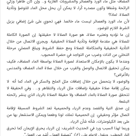
المضاف مثل ماء الورد والعصائر والمشروبات الغازية و… وإن كان طاهرا وزكي
الرائحة وشفافا وكون مصدره كُرا، لا يمكن أن يحل محل الماء للتوضؤ وتأدية
الصلاة. لماذا؟
لأن ماء الورد والعصائر ليست ماء خالصا. فهي تحوي على شئ إضافي يزيل
الشرط اللازم للوضوء.
إن ما نؤديه ونعتبره صلاة، هو صورة الصلاة لا حقيقتها. إن الصورة الكاملة
للصلاة هي مقدمة الإقامة وتأدية الصلاة الحقيقية. ويجري الاتصال من خلال
التأدية الحقيقية والمتكاملة للصلاة ومع حفظ الشروط ويبلغ المصلي مرحلة
التخلي عن الذات وضرب من التواجد في حضرة المحبوب.
وعندما لا يكون بالإمكان الاستعداد لصورة الصلاة بواسطة الماء المضاف، فكيف
يمكن تحقيق الاتصال والوصل والقرب من خلال صلاة الماء المضاف والمدنس
بالأغراض؟
والوضوء لا يتحصل من خلال إضافات مثل الملح والسكر في الماء كما أنه لا
يمكن إقامة صلاة حقيقية بإضافات مثل الرياء والتظاهر و… . وفي الحقيقة لا
تتحقق صورة الصلاة بالماء المضاف ولا حقيقة الصلاة بالرياء الذي ينشر رائحته
البشعة.
إن صدق النية والقصد وعدم الرياء والحميمية تعد الشروط المسبقة لإقامة
اتصال مؤثر وحقيقي. إن الحميمية تملك لونا وطعما ويمكن الاستشعار بها من
على بعد الكيلومترات، شأنه شأن الرياء.
وربما لهذا السبب ورد في الحديث الشريف: إن الرياء يحرق الإيمان كما تحرق
النار الحطب. ويقول الإمام علي (ع): “تصفية العمل، أشد من العمل”.