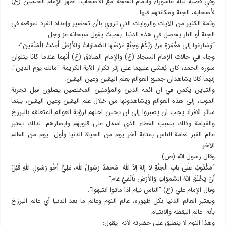
وفي قضية ليلة عاشوراء واتمام الحجة مع الأصحاب، أظهر الإمام الحسين (ع)
لأصحابه، الجنة ومكانتهم فيها.
وثمة الكثير من الآيات والروايات التي تروي باأن تحضير وإعداد الفرد لموقعه في
الجنة أو النار يحصل في هذه الدنيا. بحيث يقول سبحانه عز وجل:
“وَسَارِعُوا إلى مَغْفِرَةٍ مِنْ رَبِّكُمْ وَجَنَّةٍ عَرْضُهَا السَّمَاوَاتُ وَالأَرْضُ أُعِدَّتْ لِلْمُتَّقِينَ”؛
وجاء في حالات الإمام السجاد (ع) والإمام الصادق (ع) أنهما عندما كانا يتلوان
سورة الحمد، كان يُغشى عليهما على إثر تكرار الآية الكريمة “مالك يوم الدين”.
إنهما كانا يشاهدان جميع العوالم بعلم اليقين وعين اليقين.
والتباين يكمن في ان ائمة الدين والمؤمنين المخلصين يصلون قبل تجربة
الموت، إلى هذه العوالم ويشاهدونها من خلال علم اليقين وعين اليقين، بينما
سائر الافراد يجب ان يصبروا إلى ان يحين اجلهم لرؤية العوالم المتعلقة بالبرزخ
والقيامة وذلك بسبب الغطاء الذي اسدل على قلوبهم وابصارهم. لذلك يعتبر
عالم القبر لعامة الناس بمثابة آخر يوم من الحياة الدنيا وأول يوم من العالم
الآخر.
وقال رسول الله (ص):
“مَكْتُوبٌ عَلَى بَابِ الْجَنَّةِ لا إلَهَ إلاّ اللهُ مُحَمَّدٌ رَسُولُ اللَّه، عَلِيٌّ أَخُو رَسُولِ اللَّهِ قَبْلَ
أَنْ يَخْلَقَ اللهُ السَّمَوَاتِ وَالأَرْضَ بِأَلْفَيْ عَام”
وقال الإمام علي (ع) “الناس نيام اذا ماتوا انتبهوا”.
ويعتبر العالم الدنيا بكل ظهوره، عالم النوم وعالم ما بعد الدنيا أي عالم البرزخ
بأنه عالم اليقظة والانتباه.
وهذا النوم لا ينطبق على حضرته لأنه يقول: