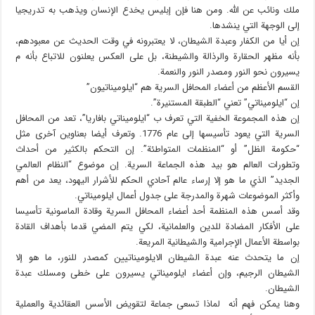
ملك ونائب عن الله. ومن هنا فإن إبليس يخدع الإنسان ويذهب به تدريجيا
إلى الوجهة التي ينشدها.
إن أيا من الكفار وعبدة الشيطان، لا يعتبرونه في وقت الحديث عن معبودهم،
بأنه مظهر الحقارة والرذالة والشيطنة، بل على العكس يعلنون للاتباع بأنه م
يسيرون نحو النور ومصدر النور والنعمة.
القسم الأعظم من أعضاء المحافل السرية هم “ايلوميناتيون”
إن “ايلوميناتي” تعني “الطبقة المستنيرة”.
إن هذه المجموعة الخفية التي تعرف ب “ايلوميناتي بافاريا”، تعد من المحافل
السرية التي يعود تأسيسها إلى عام 1776. وتعرف أيضا بعناوين آخرى مثل
“حكومة الظل” أو “المنظمات المتواطئة”. إن التحكم بالكثير من أحداث
وتطورات العالم هو بيد هذه الجماعة السرية. إن موضوع “النظام العالمي
الجديد” الذي ما هو إلا إرساء عالم آحادي الحكم للأشرار اليهود، يعد من أهم
وأكثر الموضوعات شهرة والمدرجة على جدول أعمال ايلوميناتي.
وقد أسس هذه المنظمة أحد أعضاء المحافل السرية وقادة الماسونية تأسيسا
على الأفكار المضادة للدين والعلمانية، لكي يتم المضي قدما بأهداف القادة
بواسطة الأعمال الإجرامية والشيطانية المريعة.
إن ما يتحدث عنه عبدة الشيطان الايلوميناتيين كمصدر للنور، ما هو إلا
الشيطان الرجيم، وإن أعضاء ايلوميناتي يسيرون على خطى ومسلك عبدة
الشيطان.
وهنا يمكن فهم أنه لماذا تسعى جماعة لتقويض الأسس العقائدية والعملية