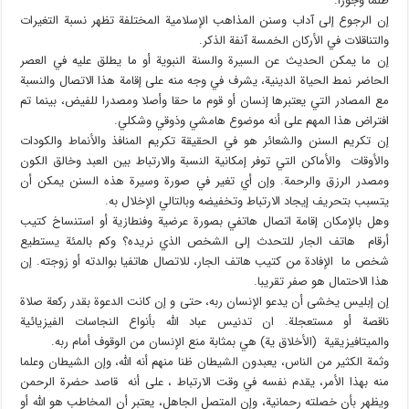
ظلما وجورا.
إن الرجوع إلى آداب وسنن المذاهب الإسلامية المختلفة تظهر نسبة التغيرات
والتناقلات في الأركان الخمسة آنفة الذكر.
إن ما يمكن الحديث عن السيرة والسنة النبوية أو ما يطلق عليه في العصر
الحاضر نمط الحياة الدينية، يشرف في وجه منه على إقامة هذا الاتصال والنسبة
مع المصادر التي يعتبرها إنسان أو قوم ما حقا وأصلا ومصدرا للفيض، بينما تم
افتراض هذا المهم على أنه موضوع هامشي وذوقي وشكلي.
إن تكريم السنن والشعائر هو في الحقيقة تكريم المنافذ والأنماط والكودات
والأوقات والأماكن التي توفر إمكانية النسبة والارتباط بين العبد وخالق الكون
ومصدر الرزق والرحمة. وإن أي تغير في صورة وسيرة هذه السنن يمكن أن
يتسبب بتحريف إيجاد الارتباط وتخفيضه وبالتالي الإخلال به.
وهل بالإمكان إقامة اتصال هاتفي بصورة عرضية وفنطازية أو استنساخ كتيب
أرقام هاتف الجار للتحدث إلى الشخص الذي نريده؟ وكم بالمئة يستطيع
شخص ما الإفادة من كتيب هاتف الجار، للاتصال هاتفيا بوالدته أو زوجته. إن
هذا الاحتمال هو صفر تقريبا.
إن إبليس يخشى أن يدعو الإنسان ربه، حتى و إن كانت الدعوة بقدر ركعة صلاة
ناقصة أو مستعجلة. ان تدنيس عباد الله بأنواع النجاسات الفيزيائية
والميتافيزيقية (الأخلاق ية) هي بمثابة منع الإنسان من الوقوف أمام ربه.
وثمة الكثير من الناس، يعبدون الشيطان ظنا منهم أنه الله، وإن الشيطان وعلما
منه بهذا الأمر، يقدم نفسه في وقت الارتباط ، على أنه قاصد حضرة الرحمن
ويظهر بأن خصلته رحمانية، وإن المتصل الجاهل، يعتبر أن المخاطب هو الله أو