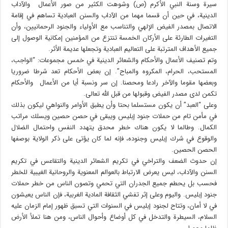
سيرة وسنة النبي الأكرم (ص) وشوهت الكثير من صور الأعمال والآداب
الدينية، في حين أن قسما مهما من الآداب والسنن العبادية تساهم في إقامة
الاتصال بمصدر الفيض الإلهي والتناسب مع الأولياء والجنود الرحمانيين، وأن
التغيرات الطارئة على الأركان الخمسة تنتزع من المؤمنين إمكانية الوصول إلى
جميع الأهداف المترتبة على التعاليم العبادية وتجعلها عديمة الأثر.
وتم تصنيف الأعمال والأحكام والشعائر الدينية في خمس مجموعات: “الواجب،
المستحب، الحرام، المكروه والمباح”. إن بعض الأحكام تعد شرطا ضروريا
وبعضها مقوما والآخر رادعا ومحصنا. إن سر ونسبة أيا من الأعمال والأحكام
تكمن لدى مصدر الفيض وقبولها من قبل الله تعالى.
وعلى “العبد” أن يكون مستسلما بحتا وأن يطبق الأوامر والنواهي ليكون بذلك
في مأمن تام من حملات جنود إبليس ويبقى في حصن حصين ويسلك مراتب
الكمال. وطالما لا يكون هناك خطر محدق يتهدد النفس واحتمال الضلال
والوقوع في شرك إبليس وجنوده، فإنه لما كان يؤتى على ذكر الولاية بوصفها
الحصن الحصين.
إن حدوث الضعف والتراخي في تكريم الشعائر الدينية والتقاعس في تكريم
السنن والآداب، ليس يعرض الارتباط بالعوالم المعنوية والروحانية الغيبية للخطر
فحسب بل يحطم جميع الجدران التي تحمي وتصون الناس من خطر حملات
جنود إبليس. واليوم وعلى إثر تفشي الثقافة المادية الغربية، فإن الناس يعيشون
في لا أمان، وتتاح لجنود إبليس في السنوات التي تسبق ظهور إمام الزمان عليه
السلام، السيطرة والتدخل في كل أوضاع وأحوال الناس، ومن هنا تملأ الأرض