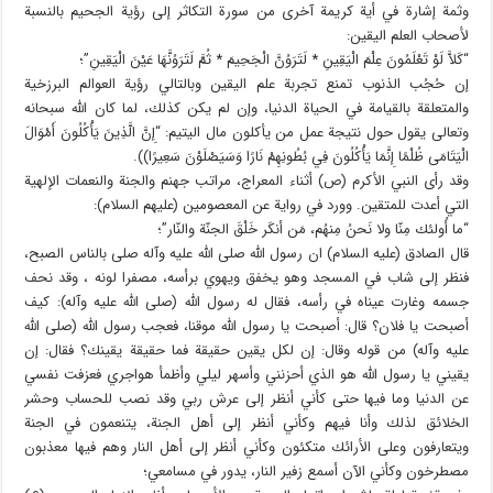
وثمة إشارة في أية كريمة آخرى من سورة التكاثر إلى رؤية الجحيم بالنسبة
لأصحاب العلم اليقين:
“كَلاَّ لَوْ تَعْلَمُونَ عِلْمَ الْيَقِينِ * لَتَرَوُنَّ الْجَحِيمَ * ثُمَّ لَتَرَوُنَّهَا عَيْنَ الْيَقِينِ”؛
إن حُجُب الذنوب تمنع تجربة علم اليقين وبالتالي رؤية العوالم البرزخية
والمتعلقة بالقيامة في الحياة الدنيا، وإن لم يكن كذلك، لما كان الله سبحانه
وتعالى يقول حول نتيجة عمل من يأكلون مال اليتيم: “إِنَّ الَّذِينَ يَأْكُلُونَ أَمْوَالَ
الْيَتَامَى ظُلْمًا إِنَّمَا يَأْكُلُونَ فِي بُطُونِهِمْ نَارًا وَسَيَصْلَوْنَ سَعِيرًا)).
وقد رأى النبي الأكرم (ص) أثناء المعراج، مراتب جهنم والجنة والنعمات الإلهية
التي أعدت للمتقين. وورد في رواية عن المعصومين (عليهم السلام):
“ما أُولئك مِنّا ولا نَحنُ مِنهُم، مَن أنكَر خَلْقَ الجنّة والنّار”؛
قال الصادق (عليه السلام) ان رسول الله صلى الله عليه وآله صلى بالناس الصبح،
فنظر إلى شاب في المسجد وهو يخفق ويهوي برأسه، مصفرا لونه ، وقد نحف
جسمه وغارت عيناه في رأسه، فقال له رسول الله (صلى الله عليه وآله): كيف
أصبحت يا فلان؟ قال: أصبحت يا رسول الله موقنا، فعجب رسول الله (صلى الله
عليه وآله) من قوله وقال: إن لكل يقين حقيقة فما حقيقة يقينك؟ فقال: إن
يقيني يا رسول الله هو الذي أحزنني وأسهر ليلي وأظمأ هواجري فعزفت نفسي
عن الدنيا وما فيها حتى كأني أنظر إلى عرش ربي وقد نصب للحساب وحشر
الخلائق لذلك وأنا فيهم وكأني أنظر إلى أهل الجنة، يتنعمون في الجنة
ويتعارفون وعلى الأرائك متكئون وكأني أنظر إلى أهل النار وهم فيها معذبون
مصطرخون وكأني الآن أسمع زفير النار، يدور في مسامعي؛