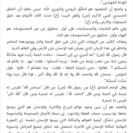
الهُداة المُهتَدين”؛
و واضح أن المقصود هو الخَلْق الروحي والنوري، لأنه ليس خافيا بأن الخلق
الجسدي للنبي الأكرم (ص) وأهل البيت (ع) حدث آلاف الأعوام بعد خلق
السماوات والأرض وأدم (ع).
وفي عالم الماديات والجسمانيات، فإن أول مخلوق من غير المحسوسات هو
الهواء وأول مخلوق من المحسوسات هو الماء.
وهناك الكثير من الروايات التي تدل على خلق الجنة والنار ووجودهما الحاضر
والناظر في هذا الزمان الذي يعيش فيه الإنسان على الأرض وفي العالم الدنيا.
قال رسول الله (ص): “لما أسري بي إلى السماء ، دخلت الجنة رأيت فيها ملائكةً
يبنون لبنة من ذهب ولبنة من فضة ، وربما أمسكوا ، فقلت لهم : ما بالكم قد
أمسكتم ؟.. فقالوا : حتى تجيئنا النفقة ، فقلت : وما نفقتكم ؟.. قالوا : قول
المؤمن : سبحان الله والحمد الله ولا إله إلا الله والله أكبر ، فإذا قال بنينا وإذا
سكت أمسكنا”.
وقال الإمام الصادق (ع) عن رسول الله (ص): من قال “سبحان الله” تغرس له
غرسة في الجنة ومن قال “الحمد لله”، تغرس له شجرة ومن قال “الله اكبر”
تغرس له شجرة.
والقصد هو أن نبين وجود عوالم البرزخ والآخرة، والإنسان هو الذي يصبح
جاهلا لها بسبب حجاب الغفلة والذنوب. إن جملة الأعمال الممدوحة والمذمومة
للإنسان تشكل كيفية العوالم والمكانة التي يبينها الإنسان لنفسه. إن الصورة
النهائية لمكانة الإنسان في الآخرة، تتحصل بعد تجاوز جميع المراحل وتسوية