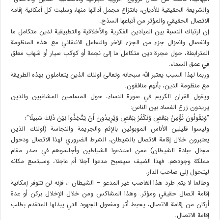
والشريعة الحقيقية للأديان، بانتزاع مجمل أدائها منها، وسلبت كل أمكانية إقامة
الاتصال الحقيقي والمؤثر من أتباعها السذج.
إن ارتباك النسبة بين الميادين الفكرية والأخلاقية والتطبيقية لدين متكامل ما
وانفصال وانعزال جزء من الجزء الآخر والتعامل الانتقائي مع هذه المنظومة
المترابطة، حول مجرة دين متكامل ما إلى نجمة أو كوكب سيار أو شهاب معلق
في عمق السماء.
وربما لهذا السبب يعتبر الله سبحانه وتعالى اولئك الذين يتعاملون بهذه الطريقة
مع منظومة الدين، بأنهم منافقون.
ويقول القران الكريم في سورة النساء، حول المسلمين المشاغبين والذين
يريدون زرع الفساد بين الناس:
“وَيَقُولُونَ نُؤْمِنُ بِبَعْضٍ وَنَكْفُرُ بِبَعْضٍ وَيُرِيدُونَ أَنْ يَتَّخِذُوا بَيْنَ ذَلِكَ سَبِيلًا”؛
وليسوا قليلين الأناس الموبوئين بالإثم والجريمة والنجاسة (اولئك الذين
يعتبرون خلال إقامة الاتصال بالشيطان، الشرط الضروري لهذا الاتصال ودخول
مجال عبادة الشيطان) ممن استدعوا الشياطين وأجلسوهم في صدر مقام
مملكة وجودهم. فهذا الضيف سيصبح مدعوا آجلا أم عاجلا، وسيتسع مكانه
ليتحول إلى صاحب الدار.
وطالما لا يتم طرد هذا الغاصب غير المدعو – الشيطان -، فإنه لن تتوفر إمكانية
إقامة اتصال حقيقي ومؤثر. وهذا المشاكس ومن خلال الإخلال بركن أو عدة
أركان من إقامة الاتصال، يحبط أثر ومفعول الجهود التي يبذلها المتقدم بطلب
إقامة الاتصال.