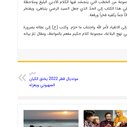
وعة من الخطب التي يتجسّد فيها الكلام الأدبي البليغ وملاحظة
في هذا الكتاب إلى الحدّ الذي جعل السيد الرضي يتباهى، ويفتخر
ثاً جماً يكفيه فخراً ورفعة.
الانقياد لأمر الله واجتناب ما حرّم. وكتب (ع) إلى عمّاله بضرورة
 نهج البلاغة، مجموعة كلام حكيم مفعم بالمواعظ، ومقال تمّ بيانه
التالي
مونديال قطر 2022 يخنق الكيان
الصهيوني ويعزله