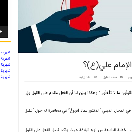
شهریة ال
شهریة ال
الإمام علي(ع)؟
شهریة ال
شهریة ال
شهریة ال
ين
اضف تعليق
961 زيارة
َقُولُونَ ما لا تَفْعَلُونَ” وهکذا یبیّن لنا أن الفعل مقدم علی القول وإن
ث في المجال الدیني “الدكتور عماد أفروغ” في محاضرة له حول “فضل
الخطبة التاسعة من نهج البلاغة حیث یؤکد فضل الفعل علی القول