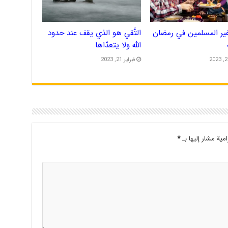
ير المسلمين في رمضان
التَّقي هو الذي يقف عند حدود
الله ولا يتعدّاها
فبراير 21, 2023
امية مشار إليها بـ
*