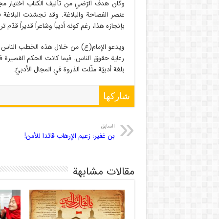
وكان هدف الرّضي من تأليف الكتاب اختيار مجم
عنصر الفصاحة والبلاغة. وقد تجسّدت البلاغة 
بإنجازه هذا، رغم كونه أديباً وشاعراً قديراً قدّم ترا
ويدعو الإمام(ع) من خلال هذه الخطب الناس إلى 
رعاية حقوق الناس. فيما كانت الحكم القصيرة في
بلغة أدبيّة مثّلت الذروة في المجال الأدبيّ.
شاركها
السابق
بن غفير: زعيم الإرهاب قائدا للأمن!
مقالات مشابهة