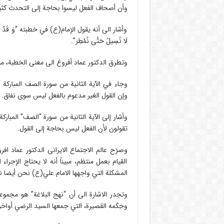
وأن أصحاف الفعل لیسوا بحاجة إلی التحدث کثیرا
وأشار الى أنه یقول الإمام(ع) في خطبته “وَ قَدْ أَرْعَدُوا وَ أ
لَا نُسِيلُ حَتَّى نُمْطِرَ”.
وتطرق الدكتور عماد أفروغ الى معنی الخطبة، مؤك
وجاء في الآية الثانية من سورة الصف المباركة “لِمَ
وإن القول الغیر مدعوم بالفعل لیس سوی نفاق.
وأشار إلی الآیة الثانیة من سورة “الصف” المباركة ” لِ
تقولون لأن الفعل لیس بحاجة إلی القول.
وصرّح عالم الاجتماع الایرانی الدكتور عماد اف
القيام بعمل منتظم، مبيناً أنه لا يحتاج الإجرا
المشكلة التي واجهها الامام علي(ع) نحن أيضا نوا
وتجدر الاشارة الى أن “نهج البلاغة” هو مجموع
وحِكَمه القصيرة، التي جمعها السيد الرضي أواخر الق