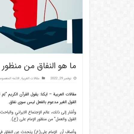
ما هو النفاق من منظور 
نوفمبر 29, 2022
مقالات العربیة
,
الائمه المعصوم
مقالات العربیة
–
ایكنا
: یقول القرآن الکریم “لِمَ ت
القول الغیر مدعوم بالفعل لیس سوی نفاق.
وأشار إلی ذلك، عالم الإجتماع الايراني والباح
القول والعمل” من منظور الإمام علی (ع).
وأضاف أن الإمام علي(ع) یتحدث عن النفاق في 