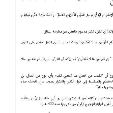
ً.
َبْرَقُوا وَ مَعَ هَذَيْنِ الْأَمْرَيْنِ الْفَشَلُ، وَ لَسْنَا نُرْعِدُ حَتَّى نُوقِعَ وَ
داً أن القول الغیر مدعوم بالعمل هو ممارسة للنفاق.
 تَقُولُونَ ما لا تَفْعَلُونَ” وهکذا یبین لنا أن الفعل مقدم علی القول
مَ تَقُولُونَ مَا لَا تَفْعَلُونَ” ثم یؤکد أن القرآن لم یقل لم تفعلون مالا
روغ أن “القصد من العمل هنا لايعني القيام بأي نوع من العمل، بل
ء المنتظم والمنضبط إلى قول الكثير والتكرار بصوت عالٍ. للأسف هذه
جهها حالياً”.
ة مختارة من كلام أمير المؤمنين علي بن أبي طالب (ع)، ورسائله،
رن الرابع الهجري (فرغ من تدوينها سنة 400 هـ).