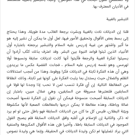
في الأديان المعترف بها.
التبشير بالغيبة
قلنا: إن الديانات نادت بالغيبة وبشرت برجعة الغائب مدة طويلة، وهذا يحتاج
إلى بسط بعض الأقوال وتحقيق الأمور فيها، لعل أول ما يمكن أن نشير إليه هو
ما أثير واشتهر من غيبة إدريس عليه السلام والتبشير برجعته باعتباره أول
الأنبياء الذين ثبتوا قواعد النبوة بين البشر. وقد اعترف بذلك كتّاب أرادوا أن
يسيئوا لفكرة الغيبة والرجعة فأثبتوا أنها كانت لديانات سابقة ونسبوها أولا
لهرمس وهو نفسه إدريس عليه السلام ، فجاءت القضية عكس ما يريدون
وهي أن هذه الفكرة ثابتة في الديانات فكرا ووقوعا، وهذا من أعجب استدلالات
الظلم والضلال حيث يستدل بما يثبت الفكرة على كونها غير ثابتة، وذلك انطلاقا
من المغالطة التالية: إن أي فكرة تنسب لمن لا نحب إذا وجدنا لها قولا في
السابقين فلنعتبرها مسروقة من السابقين، وهي ضلال مبين، باعتبار إن
الديانات السابقة أصبحت منسوخة فيمكن أن نقول إن الفكرة نفسها أصبحت
ضالة وباطلة، وهذه مغالطة لا يمكن درجها بالمغالطات الصعبة لأنها مكشوفة
وبيّنة البطلان، فليس كل ما كان من الديانات السابقة فهو باطل حتى لو لم يرد
له ذكر، والثانية إن الإسلام في أغلبه وافق الديانات السابقة فلم يصبح القول
الموجود في الديانات السابقة باطلا، وأخيرا فإن هذه الأقوال المكروهة والمنفية
التي يراد تضليلها لم تكن وليدة الديانات في الحقيقة، وإنما هي وليدة نصوص