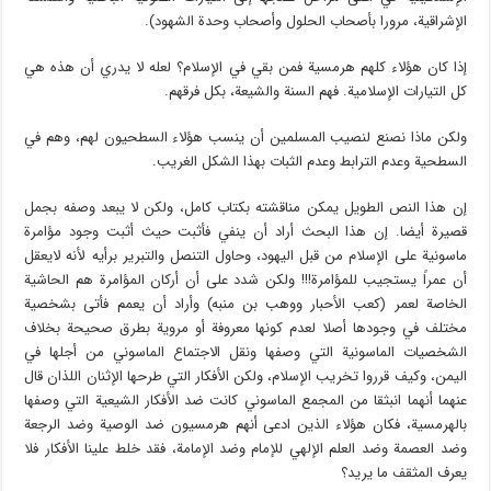
الإشراقية، مرورا بأصحاب الحلول وأصحاب وحدة الشهود).
إذا كان هؤلاء كلهم هرمسية فمن بقي في الإسلام؟ لعله لا يدري أن هذه هي
كل التيارات الإسلامية. فهم السنة والشيعة، بكل فرقهم.
ولكن ماذا نصنع لنصيب المسلمين أن ينسب هؤلاء السطحيون لهم، وهم في
السطحية وعدم الترابط وعدم الثبات بهذا الشكل الغريب.
إن هذا النص الطويل يمكن مناقشته بكتاب كامل، ولكن لا يبعد وصفه بجمل
قصيرة أيضا. إن هذا البحث أراد أن ينفي فأثبت حيث أثبت وجود مؤامرة
ماسونية على الإسلام من قبل اليهود، وحاول التنصل والتبرير برأيه لأنه لايعقل
أن عمراً يستجيب للمؤامرة!!! ولكن شدد على أن أركان المؤامرة هم الحاشية
الخاصة لعمر (كعب الأحبار ووهب بن منبه) وأراد أن يعمم فأتى بشخصية
مختلف في وجودها أصلا لعدم كونها معروفة أو مروية بطرق صحيحة بخلاف
الشخصيات الماسونية التي وصفها ونقل الاجتماع الماسوني من أجلها في
اليمن، وكيف قرروا تخريب الإسلام، ولكن الأفكار التي طرحها الإثنان اللذان قال
عنهما أنهما انبثقا من المجمع الماسوني كانت ضد الأفكار الشيعية التي وصفها
بالهرمسية، فكان هؤلاء الذين ادعى أنهم هرمسيون ضد الوصية وضد الرجعة
وضد العصمة وضد العلم الإلهي للإمام وضد الإمامة، فقد خلط علينا الأفكار فلا
يعرف المثقف ما يريد؟