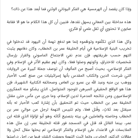
وإذا كان يقصد أن الهرمسية هي الفكر اليوناني الوثني فما أبعد هذا عن ذاك؟
هذه مداخلة بين المعاني يسهل نقدها، فتبين أن كل هذا الكلام ما هو الا فقاعة
صابون لا تحتوي أي ثقل علمي أو فكري.
وكل هذا الذي تكلّفوه وتوهّموه إنما هو لدفع تهمة أن اليهود قد تدخلوا في
تخريب البنية الإسلامية في أيام الخليفة عمر بن الخطاب، وكان دفاعهم يثبت
التهم حسب طريقتهم، فإن عدم نفي الاجتماع الماسوني والقرار بإرسال
شخصيات للاختراق، وكونهم وصلوا فعلا، وكان لهم عظيم الأثر في الإسلام وفي
الفكر الإسلامي، بحيث أصبح من المألوف أن توصف جملة كبيرة من الروايات
التي شرحت الدين والكتاب المقدس بأنها إسرائيليات من صنع كعب الأحبار
ووهب بن منبه وعبد الله بن عمرو بن العاص وصحائفه الكتابية الشهيرة، فإن
هذا هو الواقع الحقيقي المبرهن للوجود المتواصل، الذي يشكو منه المفكرون
الإسلاميون ومن نتائجه المدمرة لدين الإسلام، وما جرى من مآس حتى مقتل
الخليفة عمر بن الخطاب حيث تم التحقيق بأن إشارة كعب الأحبار له بأنه
سيقتل بعد ثلاثٍ، وقُتل فعلا، وتم تلبيس التهمة لرجل من موالي عمر بن
الخطاب وخاصته والعاملين في بيته بتصنيع أثاثه وهو أبو لؤلؤة الذي قتله ابن
عمر، بينما القاتل قد قتل في المسجد فور قتله للخليفة عمر، إن مثل هذه
الملابسات في الاعتداء على الإسلام والفكر الإسلامي لم يحلها مقال كحل ولا
مقالات الدكتور الجابري، وإنما اثبت التهمة وعمقت الشك فيها من اجل دراستها