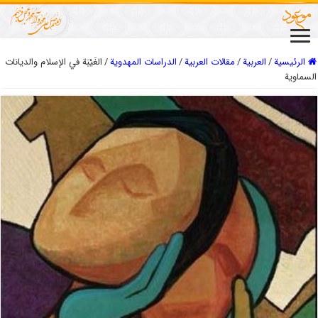
الرئيسية
/
العربیة
/
مقالات العربیة
/
الدراسات المهدویة
/
الغَيْبَة في الإسلام والديانات
السماوية