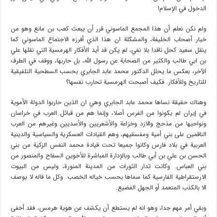
الدخول في الإسلام!
ولم نكن نعلم أن هذا المجمع الماسوني قرر أن يبعث كعب بن مانع وهو من
خيار أصحاب الخليفة، والمشكلة ان هذا الذي أفرزه الاجتماع الماسوني كما
ينقل سعيد كحل ناقدا بلا نفي، لم يكن قد أيد الأفكار الهرمسية التي نقلها علي
بن ابي طالب والكثير من الصحابة عن رسول الله، بل حاربها، ووقف في الطرف
الآخر، بعكس ما يحلل الدكتور محمد عابد الجابري بحسب السطحية التلفيقية
للتاريخ وللأفكار. فكيف أصبحت الهرمسية تحارب نفسها؟
وهناك حقيقة نساها محمد عابد الجابري وهي ان الذين حاربوا الدولة الأموية
في إيران لم يكونوا من الفرس أصلا، وإنما هم من قبائل العرب في خراسان
ونواحيها من مذحج والازد وخزاعة والأشعريين والأسديين وغيرهم من العرب
الناقمين على بني أمية ومفسقيهم، وهم القيادات العسكرية والسياسية والدينية
العربية في بلاد فارس وكانوا جميعا تحت قيادة محمد النفس الزكية من بني
الحسن بن علي بن أبي طالب وبالإدارة المباشرة للأخوين السفاح والمنصور من
بني العباس. وكانت تدار الثورات من المدينة المنورة، وليس من البيوت
الارستقراطية الفارسية كما سماها بحسب خياله الخصب. وكل ما قاله لا يوصف
الا بالكذب المتعمد أو الجهل الفضيع.
وبقي أمر مهم جدا، وهو انه لم يستطع أن يكشف عن هوية هرمس، فقد أخفى