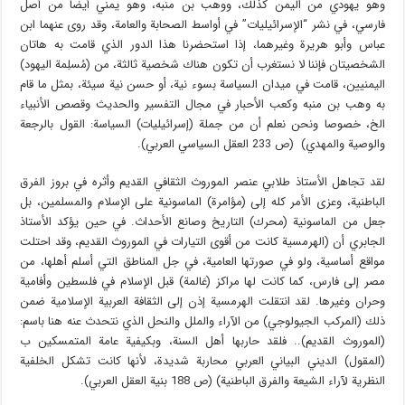
وهو يهودي من اليمن كذلك، ووهب بن منبه، وهو يمني أيضا من أصل
فارسي، في نشر “الإسرائيليات” في أواسط الصحابة والعامة، وقد روى عنهما ابن
عباس وأبو هريرة وغيرهما، إذا استحضرنا هذا الدور الذي قامت به هاتان
الشخصيتان فإننا لا نستغرب أن تكون هناك شخصية ثالثة، من (مُسلِمة اليهود)
اليمنيين، قامت في ميدان السياسة بسوء نية، أو حسن نية سيئة، بمثل ما قام
به وهب بن منبه وكعب الأحبار في مجال التفسير والحديث وقصص الأنبياء
الخ، خصوصا ونحن نعلم أن من جملة (إسرائيليات) السياسة: القول بالرجعة
والوصية والمهدي) (ص 233 العقل السياسي العربي).
لقد تجاهل الأستاذ طلابي عنصر الموروث الثقافي القديم وأثره في بروز الفرق
الباطنية، وعزى الأمر كله إلى (مؤامرة) الماسونية على الإسلام والمسلمين، بل
جعل من الماسونية (محرك) التاريخ وصانع الأحداث. في حين يؤكد الأستاذ
الجابري أن (الهرمسية كانت من أقوى التيارات في الموروث القديم، وقد احتلت
مواقع أساسية، ولو في صورتها العامية، في جل المناطق التي أسلم أهلها، من
مصر إلى فارس، كما كانت لها مراكز (عَالمة) قبل الإسلام في فلسطين وأفامية
وحران وغيرها. لقد انتقلت الهرمسية إذن إلى الثقافة العربية الإسلامية ضمن
ذلك (المركب الجيولوجي) من الآراء والملل والنحل الذي نتحدث عنه هنا باسم:
(الموروث القديم).. فلقد حاربها أهل السنة، وبكيفية عامة المتمسكين ب
(المقول) الديني البياني العربي محاربة شديدة، لأنها كانت تشكل الخلفية
النظرية لآراء الشيعة والفرق الباطنية) (ص 188 بنية العقل العربي).