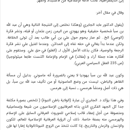
إلى الديمقراطية، عانت الأمة الإسلامية من الاستبداد والقهر.
وقال في مقال آخر:
(يقول الدكتور عابد الجابري (وهكذا نخلص إلى النتيجة التالية وهي أن عبد الله
بن سبأ شخصية حقيقية وهو يهودي من اليمن زمن عثمان أو قبله، ونشر فكرة
(الوصي) الخ.. ثم صار يحوم حول علي بن أبي طالب بعد أن تولى الخلافة.
ولكن عندما بدأ يغالي في حقه نفاه إلى المدائن. وعندما اغتيل علي نشر فكرة
الرجعة والوصية، فكان بذلك الأصل الأول لـ (الغلو) في حق علي. وستقوم على
أفكاره هذه جملة آراء و (عقائد) في الإمام والإمامة اكتست طابعا ميثولوجيا)
(ص 235 العقل السياسي العربي).
وكون عبد الله بن سبأ يهوديا لا يعني بالضرورة أنه ماسوني. بدليل أن مسألة
الظاهر والباطن، ليست من وضع الماسونية أو من تأليف عبد الله بن سبأ، بل
هي ذات أصل ومنشأ هرمسي ـ نسبة إلى هرمس.
وفي هذا يؤكد د. الجابري أن عبارة (الولاية باطن النبوة) ( تلخص بصورة مكثفة
جدا كل الجهد الفكري الذي بذله العرفانيون الإسلاميون من شيعة وإسماعيلية
ومتصوفة من أجل إعطاء قالب إسلامي للموروث العرفاني السابق على الإسلام
والهرمسي منه بصفة خاصة. ذلك أن الرؤية العرفانية الإسلامية للعالم، للكون
والإنسان والزمان والتاريخ، إذا كانت تتخذ من الزوج النبوة/الولاية إطارا لها فإن