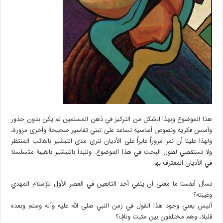
هذا الموضوع وبهذا الشكل من التركيز في ذهن المسلمين لم يكن بدون جذور
وأسس فكرية ونصوص أساسية تساعد على تبني تفاسير صحيحة وأخرى مزورة،
ولهذا علينا أن نمر مروراً عابراً على الأديان لنرى مدى التبشير بالغائب المنتظر
ولا نستقصي لطول البحث في هذا الموضوع. ولنبدأ بالتبشير بالغيبة متسلسلا
في الأديان المعترف بها.
نسأل أنفسنا ما معنى أن ينفي أحد التابعين في العصر الأول للإسلام المهدي
وغيبته؟
أليس يعني وجود هذا القول في زمن النبي صلى الله عليه وآله وسلم وبعده
قليلا، وهم مختلفون بين مثبت ونافٍ؟