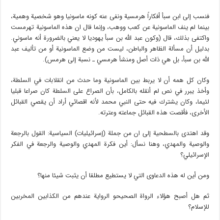
فنسب إلى ابن سبأ أفكاراً هرمسية ونفى عنه كونه ماسونيا وهو شخصية وهمية،
بينما لم ينف الماسونية عن كعب ووهب، وإنما قال ان هذه الماسونية تهرمست
واكتفى بذلك، قال (وكون عبد الله بن سبأ يهوديا لا يعني بالضرورة أنه ماسوني.
بدليل أن مسألة الظاهر والباطن، ليست من وضع الماسونية أو من تأليف عبد
الله بن سبأ، بل هي ذات أصل ومنشأ هرمسي ـ نسبة إلى هرمس).
وكان كل همه أن لا يربط بين الماسونية وما حدث من انقلابات في السلطة،
وأخذ يبرر في نص لم أنقله بالكامل، بأن الصراع على السلطة كان صراعا قبليا
لئيما، وكان يشترك فيه حتى النبي محمد لأنه اقصائي أراد أن يقصي القبائل
الأخرى، فأقصت هذه القبائل جماعته وعترته.
وقد اهتدى بالسطحية إلى ان من جملة (إسرائيليات) السياسية: القول بالرجعة
والوصية والمهدي، وهنا نسأل: أين فكرة المهدي والوصية والرجعة في الفكر
الإسرائيلي؟
ومن أين له هذه الدعاوى التي لا يستطيع مطلقا أن يثبت شيئا منها؟
ثم هل أصبح هؤلاء الرواة الصحيحو الرواية عندهم من الكذابين المخربين
للإسلام؟