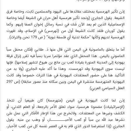
إذن تأثير الهرمسية بمختلف عقائدها على اليهود والمسلمين ثابت، وخاصة فرق
الشيعة. يقول الجابري (ونجد تأثير هرمسية أهل حران في الشيعة أيضا وخاصة
الإسماعيلية الذين لم يعد الآن شك في نسبة رسائل إخوان الصفا إليهم. وكما
يقول كوربان فلقد كانت الشيعة أول من (تهرمس) في الإسلام، وقد ظهرت
الهرمسية لديهم وكأنها “حكمة لدنية أي فلسفة نبوية” ( ص 179 نحن والتراث).
أما ما يتعلق بالماسونية في اليمن التي قال عنها ذ. طلابي (فكان محفل سبأ
الماسوني باليمن. هذا المحفل الذي عقد مؤتمرا سريا بسبأ فيه تقرر إنزال فرقة
يهودية إلى المدينة المنورة بقيادة كعب بن مانع بن هيوع لتشهر إسلامها). فإنها
ليست سوى اليهودية وقد تهرمست. وهذا ما أكد عليه الجابري (ولا بد من
التأكيد هنا على حضور المعتقدات اليهودية في هذا التراث خصوصا وقد كانت
اليهودية المتهرمسة منتشرة في اليمن وبين سكانه منذ عصور سابقة) (ص 297
العقل السياسي العربي).
إذن لما كانت اليهودية في اليمن (متهرمسة) كان طبيعيا أن تتخذ
(الإسرائيليات) مضمونا هرمسيا، سواء تعلق الأمر بالرجعة، أو العلم اللدني، أو
الكشف وغيرها من المعتقدات. ولاتخرج عن هذا الإطار الأفكار التي عمل على
نشرها عبد الله بن سبأ أو كعب الأحبــــــــــار، أو وهب بن منبه. يقول
الجابري (إذا استعرضنا الدور الذي قام به في العصر نفسه كل من كعب الأحبار،