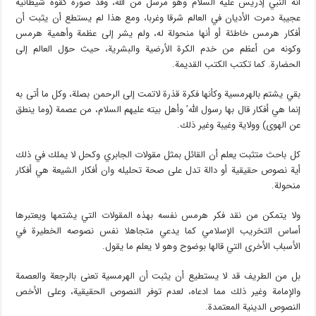
أنه النبي إدريس عليه السلام وهو مرسل من الله، وقد صوره كقوة شيطانية
عجيبة دمرت الأديان في العالم شرقا وغربا، ومع هذا لم يستطع أن يثبت أن
أفكار هرمس خاطئة أو أنها منحولة له، ولم يشر إلى عظمة وأهمية هرمس
وكونه من أعظم من خدم الكرة الأرضية والبشرية، حيث حوّل العالم إلى
الحضارة. كما تكتب الكتب القديمة.
بقي يشتم بالهرمسية وكأنها فكرة قذرة لاتمت إلى الرحمن بصلة، وكل ما أتى به
إنما هي أفكار قال بها رسول الله’ وأهل بيته عليهم السلام، من عصمة (وما ينطق
عن الهوى) وولاية وغيبة وغير ذلك.
كل باحث متثبت يعلم أن القائل بمثل مقولات الجابري وكحل لا يملك في ذلك
أية نصوص حقيقية أو دالة تدل على صحة تحليله وان أفكار الشيعة هي أفكار
منحولة.
ولا يتمكن من نقد فكر هرمس نفسه بهذه المقولات التي يشتمها ويعتبرها
أساس التخريب الإسلامي كما يدعي متجاهلا نفس نصوصه الخطيرة في
الأسباب الأخرى التي قالها بوضوح وهو لا يعلم ما يقول.
بل من الطريف قد لا يستطيع أن يثبت أن الهرمسية تعنى بالرجعة والعصمة
والإمامة وغير ذلك مما ادعاه، لعدم توفر النصوص الحقيقية، وعلى الأخص
النصوص الدينية المعتمدة.