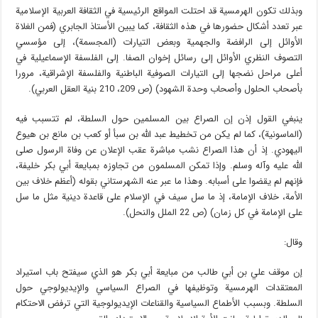
وبذلك تكون الهرمسية قد احتلت المواقع الرئيسية في الثقافة العربية الإسلامية
عبر تعدد أشكال حضورها في هذه الثقافة، كما يبين الأستاذ الجابري (فمن الغلاة
الأوائل إلى الرافضة والجهمية وبعض التيارات (المجسمة)، إلى مؤسسي
التصوف النظري الأوائل إلى رسائل إخوان الصفا. إلى الفلسفة الإسماعيلية في
أعلى مراحل نضجها إلى التيارات الصوفية الباطنية والفلسفة الإشراقية، مرورا
بأصحاب الحلول وأصحاب وحدة الشهود) (ص 209، 210 بنية العقل العربي).
ينبغي القول إذن إن الصراع بين المسلمين حول السلطة، لم تتسبب فيه
(الماسونية)، كما لم يكن من تخطيط عبد الله بن سبأ أو كعب بن مانع بن هيوع
اليهودي. إذ أن هذا الصراع نشب مباشرة عقب الإعلان عن وفاة الرسول صلى
الله عليه وآله وسلم. وإذا تمكن المسلمون من تجاوزه بمبايعة أبي بكر خليفة،
فإنهم لم يقضوا على أسبابه. وهذا ما عبر عنه الشهرستاني بقوله (أعظم خلاف بين
الأمة، خلاف الإمامة، إذ ما سل سيف في الإسلام على قاعدة دينية مثل ما سل
على الإمامة في كل زمان) (ص 22 الملل والنحل).
وقال:
إن موقف علي بن أبي طالب من مبايعة أبي بكر هو الذي سيفتح باب استيراد
المعتقدات الهرمسية وتوظيفها في الصراع السياسي والإيديولوجي حول
السلطة. وبسبب الأطماع السياسية والقناعات الإيديولوجية التي ترفض الاحتكام