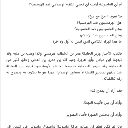
أم أن الماسونية أرادت أن تحيي النظام الإسلامي ضد الهرمسية؟
فلا نعرف!!! منْ مع منْ؟
هل الهرمسيون ضد الهرمسية؟
وهل الماسونيون ضد الماسونية؟
وهل المسلمون ضد الإسلام؟
ما هذا الهراء الكلامي الذي ليس له أول ولاآخر؟
فكعب الأحبار وزير الخليفة عمر بن الخطاب هرمسي وكذا وهب بن منبه وقد
تبعهما ابن عباس وأبو هريرة وعبد الله بن عمرو بن العاص وخلق كثير من
الصحابة، وقد مارس الصحابة خصوصا الخلفاء الأربعة حربا قبلية على السلطة
ضد دينهم بمعايير القبيلة لا بمعايير الإسلام!!! فهذا هو ما يعترف به ويصرح به
رغم تناقضاته.
فقد أراد أن يمدح فذم.
وأراد أن يبرر فأثبت التهمة.
وأراد أن يحسّن الصورة فأساء التصوير.
فإنا لم نكن نعلم ان هناك حركة ماسونية واجتماع ماسوني في اليمن قرر