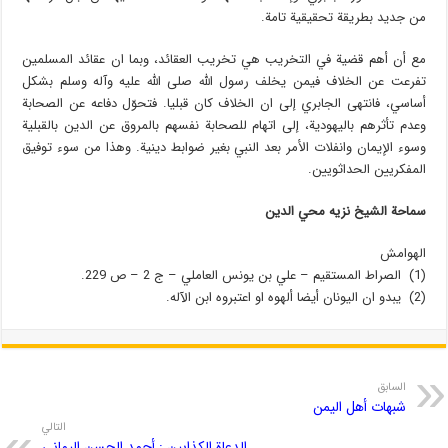
من جديد بطريقة تحقيقية تامة.
مع أن أهم قضية في التخريب هي تخريب العقائد، وبما ان عقائد المسلمين
تفرعت عن الخلاف فيمن يخلف رسول الله صلى الله عليه وآله وسلم بشكل
أساسي، فانتهى الجابري إلى ان الخلاف كان قبليا. فتحوّل دفاعه عن الصحابة
وعدم تأثرهم باليهودية، إلى اتهام للصحابة نفسهم بالمروق عن الدين بالقبلية
وسوء الإيمان وانفلات الأمر بعد النبي بغير ضوابط دينية. وهذا من سوء توفيق
المفكريين الحداثويين.
سماحة الشيخ نزيه محي الدين
الهوامش
(1) الصراط المستقيم – علي بن يونس العاملي – ج 2 – ص 229.
(2) يبدو ان اليونان أيضا ألهوه او اعتبروه ابن الآله.
السابق
شبهات أهل اليمن
التالي
الدعاة الکذابین : أحمد الحسن الیماني