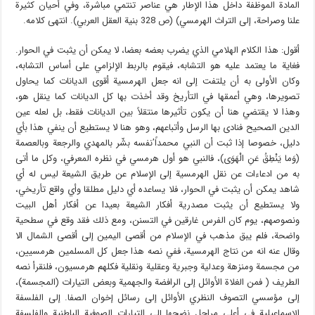
المادة الموظفة داخل هذا الإطار هي عناصر تنتمي مباشرة، وفي أحيان كثيرة
علنا وصراحة، إلى التراث الهرمسي) (ص 328 بنية العقل العربي). انتهى كلامه.
أقول: هذا الكلام الهلامي الذي يضرب بعضه بعضا، لا يمكن أن يثبت في الحوار.
فغاية ما يعتمد عليه هو التشابه، فيقوم بالربط الإلزامي على أساس التشابه،
وكان الأولى به أن يلتفت إلى انه جعل الهرمسية أقوى الديانات كما يحاول
تصويرها، وهي أعمقها في التأريخ وقد أخذت بها كل الديانات كما ينقل هو،
وهذا لا يقتضي هنا أن يكون تأثيرها منتقلاً بين الديانات فقط، بل لعله عين
الدين الصحيح فنادى بها الرسل وأتباعهم، وهو هنا لا يستطيع أن ينفي هذا بأي
دليل، خصوصا إذا ثبت أن النبي محمداً’نفسه بشّر بالمهدي والرجعة وبالعصمة
(وَما يَنْطِقُ عَنِ الْهَوَى)، فالنبي هو أول هرمسي في نظره المعرفي، وكل ما أتى
به من ادعاءات عن نقل الهرمسية إلى الإسلام عن طريق الشيعة ليس له أي
شاهد يمكن أن يثبت في الحوار، فلا يساعده أي دليل مطلقا وأي واقع تأريخي،
ولا يستطيع أن يثبت مصدرية أفكار الشيعة بعيدا عن أفكار أهل البيت
ونصوصهم، يوم كان الفرس غارقين في التسنن، ومع ذلك فقد وقع في سطحية
واضحة، فلم يبق مذهب في الإسلام من أقصى اليمين إلى أقصى الشمال الا
وقال عنه انه من نتاج الهرمسية، ففي نصه هذا جعل كل المسلمين هرمسيين،
من مجسمة ومنزهة وعدلية وجبرية وعقلية ونقلية فكلهم هرمسيون، فلنقرأ نصه
الطريف ( فمن الغلاة الأوائل إلى الرافضة والجهمية وبعض التيارات (المجسمة)،
إلى مؤسسي التصوف النظري الأوائل إلى رسائل إخوان الصفا. إلى الفلسفة
الإسماعيلية في أعلى مراحل نضجها إلى التيارات الصوفية الباطنية والفلسفة