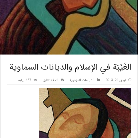
الغَيْبَة في الإسلام والديانات السماوية
فبراير 24, 2013
الدراسات المهدویة
اضف تعليق
457 زيارة