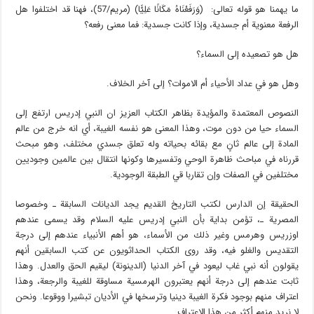
ما يهمنا هو قوله تعالى: (وَرَفَعْنَاهُ مَكَانًا عَلِيًّا) (مريم/57)، فهنا قد اختلفوا هل
الرفعة معنوية أم جسدية، وإذا كانت جسدية: فما معنى رفعه؟
هل هو تصعيده إلى السماء؟
وهل هو في عداد الأحياء أم الاموات؟ إلى آخر الخلاف.
النصوص المعتمدة والمؤيدة بظاهر الكتاب العزيز ان النبي إدريس ارتفع إلى
السماء حيا من دون موت، وهذا المعنى هو نفسه الغيبة، أي انه خرج من عالم
المادة إلى عالم ثانٍ مع بقائه بحياته وله تعلق جسدي مختلف، وهو مبحث
قررناه في مباحث ظاهرة الوحي وتفسيرها وكونها انتقال بين عالمين وجوديين
مختلفين في الصفات وإن تقاربا قي الطبقة الوجودية.
الحقيقة إن الدارس لكتب التاريخ القديم يجد الديانات السابقة ـ وخصوصا
المصرية ـ، تؤمن بداية بأن النبي إدريس عليه السلام وقد يسمى عندهم
اوزريس وهرمس وغير ذلك من الأسماء، هو أهم الأنبياء عندهم إلى درجة
التقديس والغلو فيه، وقد روى الكتاب الحداثويون عن كتب السابقين أنهم
يقولون أنه نبي غاب ليعود في آخر الدنيا (الدينونة) ليقيم الحق والعدل. وهذا
ثابت عندهم إلى درجة أنهم يعتبرون الهرمسية مساوقة للغيبة والرجعة، وهذا
اعتراف منهم بوجود فكرة الغيبة دينيا وترسخها في الأديان تبشيرا ووقوعا. ونحن
لا نريد منهم أكثر من هذا الاعتراف.