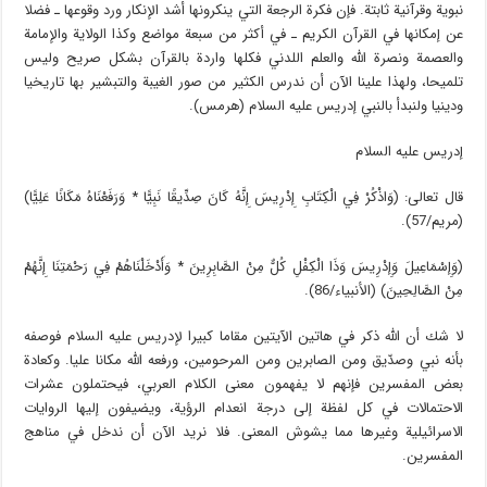
نبوية وقرآنية ثابتة. فإن فكرة الرجعة التي ينكرونها أشد الإنكار ورد وقوعها ـ فضلا
عن إمكانها في القرآن الكريم ـ في أكثر من سبعة مواضع وكذا الولاية والإمامة
والعصمة ونصرة الله والعلم اللدني فكلها واردة بالقرآن بشكل صريح وليس
تلميحا، ولهذا علينا الآن أن ندرس الكثير من صور الغيبة والتبشير بها تاريخيا
ودينيا ولنبدأ بالنبي إدريس عليه السلام (هرمس).
إدريس عليه السلام
قال تعالى: (وَاذْكُرْ فِي الْكِتَابِ إِدْرِيسَ إِنَّهُ كَانَ صِدِّيقًا نَبِيًّا * وَرَفَعْنَاهُ مَكَانًا عَلِيًّا)
(مريم/57).
(وَإِسْمَاعِيلَ وَإِدْرِيسَ وَذَا الْكِفْلِ كُلٌّ مِنْ الصَّابِرِينَ * وَأَدْخَلْنَاهُمْ فِي رَحْمَتِنَا إِنَّهُمْ
مِنْ الصَّالِحِينَ) (الأنبياء/86).
لا شك أن الله ذكر في هاتين الآيتين مقاما كبيرا لإدريس عليه السلام فوصفه
بأنه نبي وصدّيق ومن الصابرين ومن المرحومين، ورفعه الله مكانا عليا. وكعادة
بعض المفسرين فإنهم لا يفهمون معنى الكلام العربي، فيحتملون عشرات
الاحتمالات في كل لفظة إلى درجة انعدام الرؤية، ويضيفون إليها الروايات
الاسرائيلية وغيرها مما يشوش المعنى. فلا نريد الآن أن ندخل في مناهج
المفسرين.