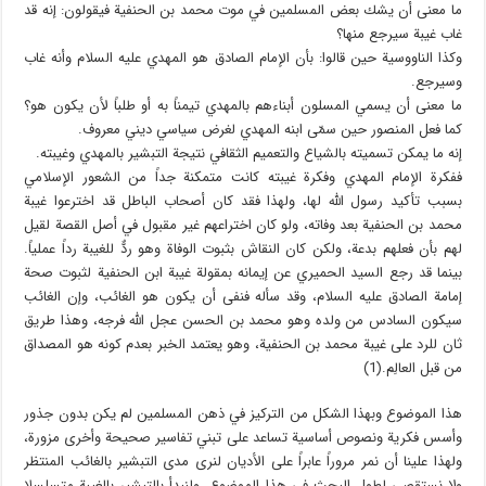
ما معنى أن يشك بعض المسلمين في موت محمد بن الحنفية فيقولون: إنه قد
غاب غيبة سيرجع منها؟
وكذا الناووسية حين قالوا: بأن الإمام الصادق هو المهدي عليه السلام وأنه غاب
وسيرجع.
ما معنى أن يسمي المسلون أبناءهم بالمهدي تيمناً به أو طلباً لأن يكون هو؟
كما فعل المنصور حين سمّى ابنه المهدي لغرض سياسي ديني معروف.
إنه ما يمكن تسميته بالشياع والتعميم الثقافي نتيجة التبشير بالمهدي وغيبته.
ففكرة الإمام المهدي وفكرة غيبته كانت متمكنة جداً من الشعور الإسلامي
بسبب تأكيد رسول الله لها، ولهذا فقد كان أصحاب الباطل قد اخترعوا غيبة
محمد بن الحنفية بعد وفاته، ولو كان اختراعهم غير مقبول في أصل القصة لقيل
لهم بأن فعلهم بدعة، ولكن كان النقاش بثبوت الوفاة وهو ردٌّ للغيبة رداً عملياً.
بينما قد رجع السيد الحميري عن إيمانه بمقولة غيبة ابن الحنفية لثبوت صحة
إمامة الصادق عليه السلام، وقد سأله فنفى أن يكون هو الغائب، وإن الغائب
سيكون السادس من ولده وهو محمد بن الحسن عجل الله فرجه، وهذا طريق
ثان للرد على غيبة محمد بن الحنفية، وهو يعتمد الخبر بعدم كونه هو المصداق
من قبل العالِم.(1)
هذا الموضوع وبهذا الشكل من التركيز في ذهن المسلمين لم يكن بدون جذور
وأسس فكرية ونصوص أساسية تساعد على تبني تفاسير صحيحة وأخرى مزورة،
ولهذا علينا أن نمر مروراً عابراً على الأديان لنرى مدى التبشير بالغائب المنتظر
ولا نستقصي لطول البحث في هذا الموضوع. ولنبدأ بالتبشير بالغيبة متسلسلا