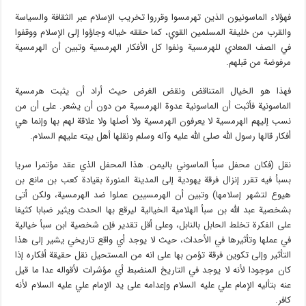
فهؤلاء الماسونيون الذين تهرمسوا وقرروا تخريب الإسلام عبر الثقافة والسياسة
والقرب من خليفة المسلمين القوي، كما حققه خياله وجاؤوا إلى الإسلام ووقفوا
في الصف المعادي للهرمسية ونفوا كل الأفكار الهرمسية وتبين أن الهرمسية
مرفوضة من قبلهم.
فهذا هو الخيال المتناقض ونقض الغرض حيث أراد أن يثبت هرمسية
الماسونية فأثبت أن الماسونية عدوة الهرمسية من دون أن يشعر. على أن من
نسب إليهم الهرمسية لا يعرفون الهرمسية ولا أصلها ولا علاقة لهم بها وإنما هي
أفكار قالها رسول الله صلى الله عليه وآله وسلم ونقلها أهل بيته عليهم السلام.
نقل (فكان محفل سبأ الماسوني باليمن. هذا المحفل الذي عقد مؤتمرا سريا
بسبأ فيه تقرر إنزال فرقة يهودية إلى المدينة المنورة بقيادة كعب بن مانع بن
هيوع لتشهر إسلامها) وتبين أن الهرمسيين عملوا ضد الهرمسية، ولكن أتى
بشخصية عبد الله بن سبأ الهلامية الخيالية ليرقع بها الحدث ويثير ضبابا كثيفا
على الفكرة تخلط الحابل بالنابل، وعلى أقل تقدير فإن شخصية ابن سبأ خيالية
في عملها وتأثيرها في الأحداث، حيث لا يوجد أي واقع تاريخي يشير إلى هذا
التأثير وإلى تكوين فرقة تؤمن بها على انه من المستحيل نقل حقيقة أفكاره إذا
كان موجودا لأنه لا يوجد في التاريخ المنضبط أي مؤشرات لأقواله عدا ما قيل
عنه بتأليه الإمام علي عليه السلام وإعدامه على يد الإمام علي عليه السلام لأنه
كافر.