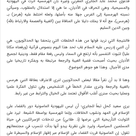
فدعوى محمد عابد الجابري المغربي وغيره بأن الهرمسية أثرت في اليهودية
والمسيحية، وهي انحراف في الأديان، ما هي إلا استدلال بالمقلوب، وسيأتي
نسبته الهرمسية إلى الفرس جهلا منه بأصلها، ولعله اختلط عليه (هرمز) بـ
(هرمس)، مع أنه لا يملك دليلا على المنافاة بين (الغيبة والعصمة والارتباط بالله)
وبين الدين السليم.
فالنتيجة التي نريد قولها من هذه الخلطات التي يتحفنا بها الحداثويون، هي
أن النبي إدريس عليه السلام غاب لحد هذا اليوم بنصوص قرآنية (ورفعناه مكانا
عليا) لثبوت التفسير بأنه ارتفع في السماء وليس رفعة مقام فقط، ودينية لجميع
الأديان بحيث أصبحت قضية الغيبة والرجعة مرتبطة به وبفكره تاريخيا على
مدى الأجيال. وهذا هو جوهر الموضوع.
وهنا لا بد أن نقرأ مقالا لبعض الحداثويين لنرى الاعتراف بعلاقة النبي هرمس
بالغيبة والرجعة ولنرى مقدار الخطأ في التشخيص وفي تناول الفكرة علميا
وعمليا بحيث سنرى أغلب الأقوال تعتمد على الخيال والترابط من غير رابط.
يرى سعيد كحل تبعاً للجابري؛ أن ليس لليهودية الماسونية دور بالقضاء على
الإسلام في المهد ونشوب الخلافات، وإنما للهرمسية بواسطة الشيعة. ليرد على
الثوابت التأريخية التي عرضها (ذ. طلابي) من تدخلات الإسرائليين في حياة
المسلمين السياسية، وليرد على نظرية يبدو أنها بدأت تتسرب في مجتمعاتهم
تقول: إن الماسونية قررت القضاء على الإسلام عبر إظهار الإسلام والسيطرة على