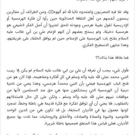
وقد غلا فيه المصريون واعتمدوه نائبا لله ثم ألهوه(2)، ومن الطرائف أن مفكرين
يسمون أنفسهم من أهل الثقافة الحداثوية حين رأوا أن فكرة الهرمسية أو
الإدريسية تقول بغيبة هرمس وعودته للحق اعتبروا أن أصل الفكر الشيعي هو
هرمسية دخيلة، ولم يستح بعضهم أن اتهم الإمام علي بن أبي طالب عليه
السلام بفتح باب الهرمسية على الإسلام، حين لم يوافق الخلفاء على طريقتهم،
وهذا منتهى التسطيح الفكري.
فما علاقة هذا بذاك؟؟
فأول شيء يجب أن نعرفه أن علي بن ابي طالب عليه السلام لم يكن إلا ربيب
النبي محمد صلى الله عليه وآله وسلم في كل أفكاره ومفاهيمه، فإذا كان هو من
فتح الباب للهرمسية فيعني بأن النبي محمداً هرمسي، وهذا يعني من ناحية
دينية أن الهرمسية التي يستنكفون منها هي حق عند المسلمين لأنها من
موافقات نبيهم صلى الله عليه وآله وسلم ، ولكن على كل حال فاستدلالهم
بالمقلوب، فلا يعني أن أي توافق لفكرة مع فكرة قديمة هي باطلة وخطأ، لمجرد
كونها معمول بها في الأديان السابقة، بل قد تكون هي من الدين الواحد
فالتوحيد والنبوة والصلاة والعبادات والأخلاق والروحانيات مما نادت بها جميع
الأديان، فعلى قياس هذا المنطق فجميعها باطلة شريرة.