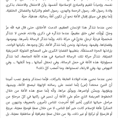
نفسه، وإحياءاً للقيم والمبادئ الإسلاميّة أنفسها، وأنّ الاحتفال والاحتفاء بذكرى
ولادة رسول الله، رسول الرحمة والهدى، رسول العلم والتزكية والفضائل الخلقيّة،
إنّما يقع في سياق إقبال الأمّة نحو أن تكون أمّةً رساليّة، هدفيّةً، حيّةً.
نحن عندما نتذكّر هذا الإنسان العظيم، الدمث الأخلاق، حتى قال فيه الله عزّ
وجلّ: [وإنّك لعلى خلق عظيم]، عندما نتذكّره في ذكرى ولادته، فنحن لا نتذكّر
شخصيّةً فرديّةً لرجلٍ عاديٍّ في حركة ذاته، وإنّما نتذكّر الرسالة بأسرها، بهمومها،
وقضاياها، وقيمها، ومبادئها، ونحن إنّما نتذكّر الأمّة، بكلّ وجودها، بكيانها الواحد،
بإرادتها الحرّة المستقلّة، بتغليبها القضايا الكبرى على المصالح الفئويّة التمزيقيّة
الضيّقة، نتذكّر حركة تلك الرسالة السامية في هذه الأمّة الجامعة، كما نتذكّر
مسؤوليّة هذه الأمّة في حمل الرسالة، وفي تحمّل أعبائها ـ وما أثقلها! ـ، وفي
النهوض بها، وفي الارتقاء لمستواها، وما أصعب كلّ ذلك!!
نحن عندما نحيي هذه الولادة العابقة بالبركات، فإنّما نستذكر ونضع نصب أعيننا
أنّ النبيّ محمّداً (ص) إنّما اعتمد على رسالته الإلهيّة ليصنع الأمّة، ويبنيها،
ويقوّيها، ويمتّن أواصرها، ويوثّق عراها، وأنّه إنّما صنع هذه الأمّة من خلال
الخطوط العريضة الذي حتّم على الأمّة أن تسير في ركابها في كلّ مرحلةٍ من
مراحل حياتها لتكون [خير أمّةٍ أُخرجت للناس تأمرون بالمعروف وتنهون عن
المنكر]. فأمّة الإسلام كانت خير أمّةٍ للناس، لا من خلال صفةٍ قوميّةٍ معيّنة، عربيّةٍ
أو فارسيّةٍ أو تركيّةٍ أو غير ذلك، ولا من خلال صفةٍ جغرافيّة أو مناطقيّة معيّنة، بل