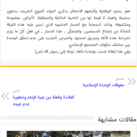
نعم، يحرّم الوهابيّة وأتباعهم الاحتفال بذكرى المولد النبويّ الشريف بدعاوى
سخيفة واهية، لا قيمة لها من الناحية الدلاليّة والمنطقيّة، لأغراضٍ مفضوحة
ومكشوفة، وذلك انسجاماً مع المسار المشبوه الذي تسير عليه هذه الفرقة
الشاذّة عن إجماع المسلمين، والمتمثّل ـ هذا المسار ـ في فعل كلّ ما يلزم
لشرذمة هذه الأمّة وتمزيق لحمتها، والحرص الشديد على عدم تحقّق الوحدة
بين مختلف مكوّنات المجتمع الإسلاميّ.
وفي هذا إهانة شديد، وإساءة بالغة، توجّه إلى رسول الله (ص).
السابق
معوقات الوحدة الإسلامية
التالي
الفائدة والعلة من غيبة الإمام وخطورة
عدم غيبته
مقالات مشابهة