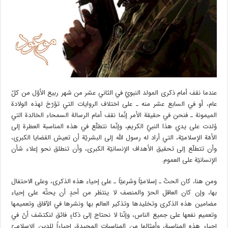
عندما نقف أمام ذكرى المولد النبويّ في الثاني عشر من شهر ربيع الأوّل من كلّ
عام، أو في السابع عشر منه ـ على اختلاف الروايات التي تؤرّخ لهذه الولادة
الميمونة ـ فنحن في حقيقة الأمر إنّما نقف أمام الرسالة السمحاء الخالدة التي
وُلدت على يدي هذا النبيّ الكريم، وإنّما نتطلّع في هذه المناسبة العطرة إلى
الأمّة الإسلاميّة، التي أراد له رسول الله إلى البشريّة أن تعيش القضايا الكبرى،
وأن تتطلّع إلى تحقيق الأهداف الإنسانيّة الكبرى، وأن تنطلق نحو إعلاء شأن
الإنسانيّة على العموم.
ومن هنا، كان الحثّ ـ إسلاميّاً وشرعيّاً ـ على إحياء هذه الذكرى، وعلى الاحتفال
بها، وإن كان العاقل الحرّ والمنصف لا ينتظر من أحدٍ أن يحثّه على إحياء
مضامين هذه الذكرى وتخليدها وتذكير العالم بها ونشرها في الآفاق وتعميمها
وتعميم نفعها على جميع الناس، وإنّنا لا نحتاج إلى ذكاءٍ فائق لنكتشف أنّ في
إحياء هذه المناسبة، وأمثالها من المناسبات المجيدة، إحياءاً للدين الإسلاميّ