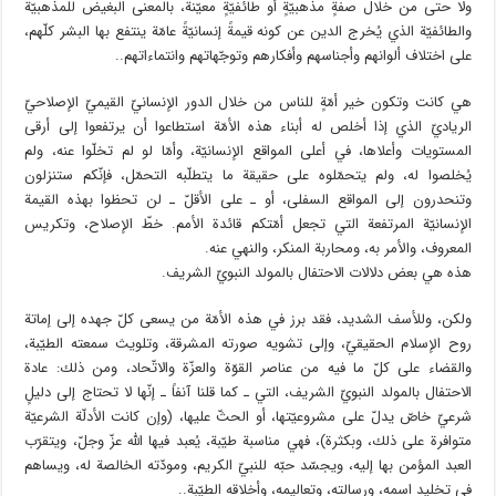
ولا حتى من خلال صفةٍ مذهبيّةٍ أو طائفيّةٍ معيّنة، بالمعنى البغيض للمذهبيّة
والطائفيّة الذي يُخرج الدين عن كونه قيمةً إنسانيّةً عامّة ينتفع بها البشر كلّهم،
على اختلاف ألوانهم وأجناسهم وأفكارهم وتوجّهاتهم وانتماءاتهم..
هي كانت وتكون خير أمّةٍ للناس من خلال الدور الإنسانيّ القيميّ الإصلاحيّ
الرياديّ الذي إذا أخلص له أبناء هذه الأمّة استطاعوا أن يرتفعوا إلى أرقى
المستويات وأعلاها، في أعلى المواقع الإنسانيّة، وأمّا لو لم تخلّوا عنه، ولم
يُخلصوا له، ولم يتحمّلوه على حقيقة ما يتطلّبه التحمّل، فإنّكم ستنزلون
وتنحدرون إلى المواقع السفلى، أو ـ على الأقلّ ـ لن تحظوا بهذه القيمة
الإنسانيّة المرتفعة التي تجعل أمّتكم قائدة الأمم. خطّ الإصلاح، وتكريس
المعروف، والأمر به، ومحاربة المنكر، والنهي عنه.
هذه هي بعض دلالات الاحتفال بالمولد النبويّ الشريف.
ولكن، وللأسف الشديد، فقد برز في هذه الأمّة من يسعى كلّ جهده إلى إماتة
روح الإسلام الحقيقيّ، وإلى تشويه صورته المشرقة، وتلويث سمعته الطيّبة،
والقضاء على كلّ ما فيه من عناصر القوّة والعزّة والاتّحاد، ومن ذلك: عادة
الاحتفال بالمولد النبويّ الشريف، التي ـ كما قلنا آنفاً ـ إنّها لا تحتاج إلى دليلٍ
شرعيّ خاصّ يدلّ على مشروعيّتها، أو الحثّ عليها، (وإن كانت الأدلّة الشرعيّة
متوافرة على ذلك، وبكثرة)، فهي مناسبة طيّبة، يُعبد فيها الله عزّ وجلّ، ويتقرّب
العبد المؤمن بها إليه، ويجسّد حبّه للنبيّ الكريم، ومودّته الخالصة له، ويساهم
في تخليد اسمه، ورسالته، وتعاليمه، وأخلاقه الطيّبة..