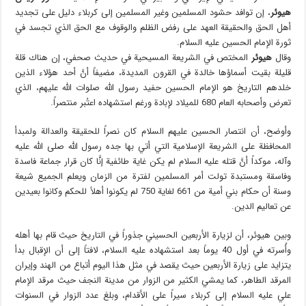
هيوئر
، إن توافد حشود المسلمين وغير المسلمين إلى كربلاء دليل على تجديد
أهل الحق والحقيقة العهد على رفض الظلم والوقوف مع الحق الذي تجسد في
ثورة الإمام الحسين عليه السلام.
وقال
هيوئر
المختص في الشريعة المسيحية في حديث صحفي، إن هناك قلة
قليلة بقيت أسماؤها خالدة في القرون المديدة، مضيفاً أنَّ أحد هؤلاء الذين
خلدهم التاريخ هو الإمام الحسين حفيد رسول الله صلوات الله عليهم، الذي
تعرض وأصحابه العام 680 للميلاد لإبادة ورغم استشهاده اعتُبر منتصراً.
وأوضح، أن انتصار الحسين عليهم السلام كان نصراً للحقيقة والعدالة ولمبدأ
المحافظة على الشريعة الإسلامية التي أتي بها جده رسول الله صلى الله عليه
وآله، موكداً أنَّ قتله عليه السلام لم يكن غاية طائفية إنَّا كان قرار جماعة فاسدة
وفاسقة ومستبدة تولت أمر المسلمين لفترة من الزمان ويعلم الجميع شيعة
وسنة أن حكام بني أمية من 661 لغاية 750 لم يكونوا أهلاً للحكم وكانوا بعيدين
عن تعاليم الدين.
وبين هيوئر، أن لزيارة الأربعين الحسيني جذوراً في التاريخ حيث قام بها أهله
وأُسرته في أول 40 يوماً بعد استشهاده عليه السلام، لافتاً إلى أن الإقبال بدأ
يتزايد على زيارة الأربعين حيث يقصد في مثل هذا اليوم أتباع من الهند وإيران
المرقد الطاهر، كما يمشي الكثير من الزوار من مدينة النجف حيث مرقد الإمام
علي عليه السلام إلى كربلاء سيراً على الأقدام، وبلغ عدد الزوار في السنوات