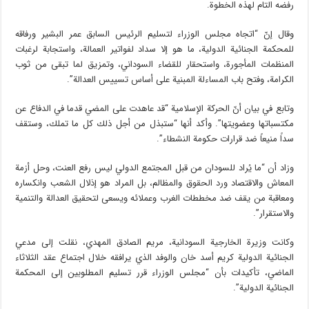
رفضه التام لهذه الخطوة.
وقال إنّ “اتجاه مجلس الوزراء لتسليم الرئيس السابق عمر البشير ورفاقه
للمحكمة الجنائية الدولية، ما هو إلا سداد لفواتير العمالة، واستجابة لرغبات
المنظمات المأجورة، واستحقار للقضاء السوداني، وتمزيق لما تبقى من ثوب
الكرامة، وفتح باب المساءلة المبنية على أساس تسييس العدالة”.
وتابع في بيان أنّ الحركة الإسلامية “قد عاهدت على المضي قدما في الدفاع عن
مكتسباتها وعضويتها”. وأكد أنها “ستبذل من أجل ذلك كل ما تملك، وستقف
سداً منيعاً ضد قرارات حكومة النشطاء”.
وزاد أن “ما يُراد للسودان من قبل المجتمع الدولي ليس رفع العنت، وحل أزمة
المعاش والاقتصاد ورد الحقوق والمظالم، بل المراد هو إذلال الشعب وانكساره
ومعاقبة من يقف ضد مخططات الغرب وعملائه ويسعى لتحقيق العدالة والتنمية
والاستقرار”.
وكانت وزيرة الخارجية السودانية، مريم الصادق المهدي، نقلت إلى مدعي
الجنائية الدولية كريم أسد خان والوفد الذي يرافقه خلال اجتماع عقد الثلاثاء
الماضي، تأكيدات بأن “مجلس الوزراء قرر تسليم المطلوبين إلى المحكمة
الجنائية الدولية”.