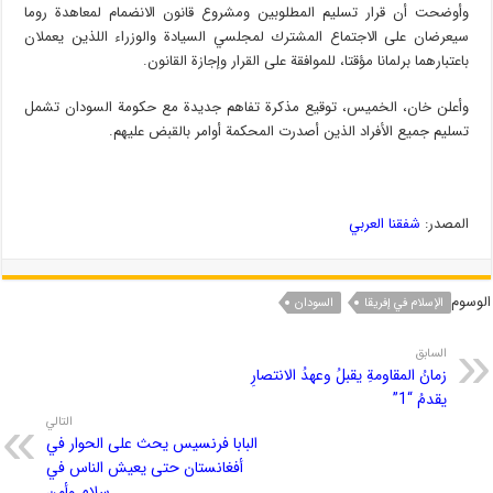
وأوضحت أن قرار تسليم المطلوبين ومشروع قانون الانضمام لمعاهدة روما
سيعرضان على الاجتماع المشترك لمجلسي السيادة والوزراء اللذين يعملان
باعتبارهما برلمانا مؤقتا، للموافقة على القرار وإجازة القانون.
وأعلن خان، الخميس، توقيع مذكرة تفاهم جديدة مع حكومة السودان تشمل
تسليم جميع الأفراد الذين أصدرت المحكمة أوامر بالقبض عليهم.
المصدر:
شفقنا العربي
الوسوم
الإسلام في إفریقا
السودان
السابق
زمانُ المقاومةِ يقبلُ وعهدُ الانتصارِ
يقدمُ “1”
التالي
البابا فرنسيس يحث على الحوار في
أفغانستان حتى يعيش الناس في
سلام وأمن