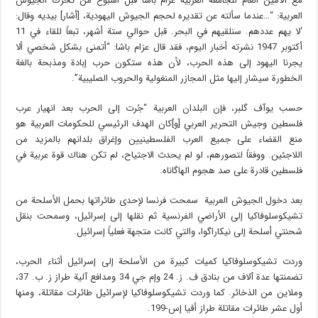
مع الأمين العام للجامعة العربية عزام باشا قبل أسبوع من تحرك الجيوش
العربية: “…عندما سألته عن تقديره لحجم الجيوش اليهودية، [أشار] بيديه وقال:
‘لا يهم عددهم. سنلقيهم في البحر. قبل حوالي ستة أشهر، تبعاً للقاء في 11
أكتوبر 1947 نشرته أخبار اليوم، فقد قال عزام باشا: “أتمنى بشكل شخصي ألا
يجرنا اليهود إلى هذه الحرب، لأن هذه ستكون حرب إبادة ومذبحة بالغة
الخطورة سيشار إليها مثل المجازر المنغولية والحروب الصليبية”.
حسب يوآڤ گلبر، فإن البلدان العربية “جُرت إلى الحرب بعد انهيار عرب
فلسطين وجيش التحرير العربي [و]كان الهدف الرئيسي للحكومات العربية هو
منع القضاء على جميع العرب الفلسطينيين وإغراق بلدانهم بالمزيد من
اللاجئين. ووفقاً لتصورهم، لو لم يحدث الاجتياح، لم تكن هناك قوة عربية في
فلسطين قادرة على صد هجوم الهاگاناه.
بعد دخول الجيوش العربية سمحت فرنسا لإحدى طائراتها بحمل الأسلحة من
تشيكوسلوڤاكيا إلى الأراضي الفرنسية ثم نقلها إلى إسرائيل، وسمحت بنقل
شحنتي أسلحة إلى نيكاراگوا، والتي كانت متجهة فعلياً إسرائيل.
وردت تشيكوسلوڤاكيا كميات كبيرة من الأسلحة إلى إسرائيل أثناء الحرب،
تضمنتها عدة آلاف من بنادق ڤ. ز. 24 وإم جي 34 ومدافع آلية طراز ز. ب. 37،
وملاين من الذخائر. كما وردت تشيكوسلوڤاكيا لإسرائيل طائرات مقاتلة، ومنها
أول عشر طائرات مقاتلة طراز أڤيا إس-199.