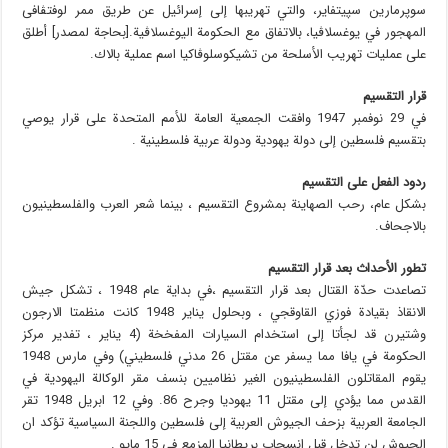
سوپرمارين سپيتفاير، والتي تهريبها إلى إسرائيل عن طريق ممر لوفتڤافى
المهجور في يوغسلاڤيا، بالاتفاق مع الحكومة اليوغسلاڤية.[بحاجة لمصدر] أطلق
على عمليات تهريب الأسلحة من تشيكوسلوڤاكيا اسم عملية بالاك.
قرار التقسيم
في 29 نوفمبر 1947 وافقت الجمعية العامة للأمم المتحدة على قرار يوصي
بتقسيم فلسطين إلى دولة يهودية ودولة عربية فلسطينية .
ردود الفعل على التقسيم
بشكل عام، رحب الصهاينة بمشروع التقسيم ، بينما شعر العرب والفلسطينيون
بالاجحاف.
تطور الأحداث بعد قرار التقسيم
تصاعدت حدّة القتال بعد قرار التقسيم ،في بداية عام 1948 ، تشكل جيش
الانقاذ بقيادة فوزي القاوقجي ، وبحلول يناير 1948 كانت منظمتا الارجون
وشتيرن قد لجأتا إلى استخدام السيارات المفخخة (4 يناير ، تفدير مركز
الحكومة في يافا مما يسفر عن مقتل 26 مدني فلسطيني) وفي مارس 1948
يقوم المقاتلون الفلسطينيون الغير نظاميين بنسف مقر الوكالة اليهودية في
القدس مما يؤدي إلى مقتل 11 يهوديا وجرح 86. وفي 12 ابريل 1948 تقر
الجامعة العربية بزحف الجيوش العربية إلى فلسطين واللجنة السياسية تؤكد ان
الجيوش لن تدخل قبل انسحاب بريطانيا المزمع في 15 مايو .