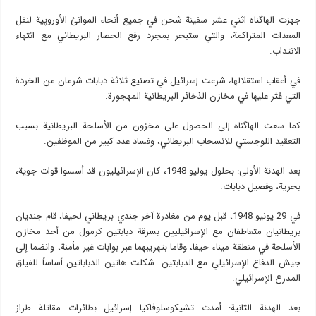
جهزت الهاگناه اثني عشر سفينة شحن في جميع أنحاء الموانئ الأوروپية لنقل
المعدات المتراكمة، والتي ستبحر بمجرد رفع الحصار البريطاني مع انتهاء
الانتداب.
في أعقاب استقلالها، شرعت إسرائيل في تصنيع ثلاثة دبابات شرمان من الخردة
التي عُثر عليها في مخازن الذخائر البريطانية المهجورة.
كما سعت الهاگناه إلى الحصول على مخزون من الأسلحة البريطانية بسبب
التعقيد اللوجستي للانسحاب البريطاني، وفساد عدد كبير من الموظفين.
بعد الهدنة الأولى: بحلول يوليو 1948، كان الإسرائيليون قد أسسوا قوات جوية،
بحرية، وفصيل دبابات.
في 29 يونيو 1948، قبل يوم من مغادرة آخر جندي بريطاني لحيفا، قام جنديان
بريطانيان متعاطفان مع الإسرائيليين بسرقة دبابتين كرمول من أحد مخازن
الأسلحة في منطقة ميناء حيفا، وقاما بتهريبهما عبر بوابات غير مأمنة، وانضما إلى
جيش الدفاع الإسرائيلي مع الدبابتين. شكلت هاتين الدباباتين أساساً للفيلق
المدرع الإسرائيلي.
بعد الهدنة الثانية: أمدت تشيكوسلوڤاكيا إسرائيل بطائرات مقاتلة طراز