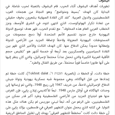
اليشوڤ
تطورات أهداف اليشوڤ أثناء الحرب. قام اليشوڤ بالتعبئة لحرب شاملة. في
البداية كان الهدف “بسيط ومتواضع”: وهو النجاة من هجمات العرب
الفلسطينيين والدول العربية. “لقد كان القادة الصهاينة يشعرون بخوف حقيقي
من تعادة تكرار الهولوكوست، الذي انتهى لتوه، في الشرق الأوسط، وعزز
الخطاب العربي العام هذه المخاوف”. مع تقدم الحرب، ظهر هدف توسيع الدولة
اليهودية خارج حدود تقسيم الأمم المتحدة: أولاً دمج مجموعات من
المستوطنات اليهودية المعزولة ولاحقاً لإضافة المزيد من الأراضي للدولة
وإعطائها حدوداً يمكن الدفاع عنها. كان الهدف الثالث والأخير الذي ظهر بين
القادة السياسيين والعسكريين بعد أربعة أو خمسة أشهر هو “تقليص حجم
الأقلية العربية الكبيرة والتي تحمل عداءاً محتملاً لإسرائيل، والتي كان ينظر إليها
على أنها طابورا خامساً قوياً محتملاً، عن طريق القتال والطرد”.
خطة دالت، أو الخطة د، (بالعبرية: תוכנית ד’، Tokhnit dalet)، كانت خطة تم
إعدادها من قبل الهاگاناه، وهي مجموعة شبه عسكرية يهودية ونواة جيش
الدفاع الإسرائيلي لاحقاً، من خريف 1947 إلى ربيع 1948، والتي تم إرسالها إلى
وحدات الهاگاناه في أوائل مارس 1948. تبعاً للأكاديمي إيلان پاپي، فإن الغرض
منها هو اجتياح المزيد من الأراضي الفلسطينية وطرد أكبر قدر ممكن من
الفلسطينيين، على الرغم من أنه، تبعاً لبـِني موريس لم يكن هناك مثل هذه
النوايا. في كتابه الذي يحمل عنوان التطهير العرقي في فلسطين، يؤكد پاپي على
أن خطة دالت كانت “مخططاً للتطهير العرقي” يهدف إلى تقليل المناطق الريفية