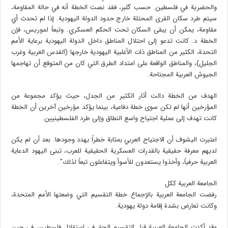
والحضرية في فلسطين. حسب گلبر، فقد نصت الخطة أنه في حالة المقاومة،
سيتم طرد سكان القرى المحتلة خارج حدود الدولة اليهودية. إذا لم تحدث أي
مقاومة، يمكن أن يبقى السكان تحت الحكم العسكري. وتبعاً لموريس، فإن
الخطة د. كانت تدعو إلى احتلال المناطق داخل الدولة اليهودية برعاية الأمم
التحدة، الكثير من المناطق ذات الأغلبية اليهودية خارجها (القدس الغربية وغرب
الجليل)، والمناطق الواقعة على امتداد الطرق التي كان من المتوقع أن تهاجمها
الجيوش العربية المجتاحة.
الهدف من الخطة دالت أثار الكثير من الجدل، حيث يؤكد مجموعة من
المؤرخين أنها لم تكن سوى خطة دفاعية، بينما يؤكد مؤرخين آخرين أن الخطة
كانت تهدف إلى عملية اجتياح واسع النطاق وإلى طرد الفلسطينيين.
اعتبرت اليشوڤ أن الاجتياح العربي بمثابة خطراً يهدد وجودها. بعد أن لم يكن
لديهم معرفة حقيقية بالقدرات العسكرية الحقيقية للعرب، تبنى اليهود الدعاية
العربية حرفياً، وأخذوا يستعدون للأسوأ ويتفاعلون تبعاً لذلك”.
الجامعة العربية ككل
رفضت الجامعة العربية بالإجماع خطة التقسيم التي وضعتها الأمم المتحدة،
وكانت تعارض بشدة إقامة دولة يهودية.
وقد أكدت الجامعة العربية قبل التقسيم الحق في استقلال فلسطين، في حين