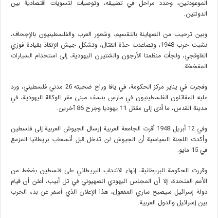
الموعودتين، وحدد مراحل في تطبيقه، وتوصيات لتسويات اقتصادية بين
الدولتين.
وبين ترحيب من الصهاينة بالتقسيم، وشعور العرب والفلسطينيون بالإجحاف،
نشبت حرب 1948، وتصاعدت حدّة القتال، وتشكل جيش الإنقاذ بقيادة فوزي
القاوقجي، ولجأت منظمتا الأرجون والشتيرن اليهودية، إلى استخدام السيارات
المفخخة.
وفجرت في يناير مركز الحكومة، في يافا وراح ضحيته 26 مدني فلسطيني، ورد
عليه المقاتلون الفلسطينيون في مارس بنسف مبنى مقر الوكالة اليهودية، في
مدينة القدس، ما أدى إلى مقتل 11 يهوديا وجرح 86 آخرين.
وفي 12 أبريل 1948 أقرت الجامعة العربية إرسال الجيوش العربية إلى فلسطين
وأكدت اللجنة السياسية أن الجيوش لن تدخل قبل أنسحاب بريطانيا المزمع
في 15 مايو.
وقررت الحكومة البريطانية، إنهاء الانتداب البريطاني على فلسطين بضغط من
الأمم المتحدة، إلا أن المجلس اليهودي الصهيوني في تل أبيب، أعلن أن قيام
دولة إسرائيل سيصبح ساري المفعول، هذا الإعلان الذي أسفر عن بدء الحرب
بين إسرائيل والدول العربية.