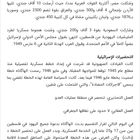
وشكلت مصر، أكثرية القوات العربية عددا، حيث أرسلت 10 ألاف جندي، تليها
الأردن بإجمالي 4 ألاف و500 جندي، والعراق بقوة تضم 2500 جندي، وسوريا
بـ1876 جندي، ولبنان بكتيبتي مشاة في كل كتيبة 450 جندي.
وشاركت السعودية بقوة 3 آلاف و200 جندي، وشنت هجوما عسكريا لطرد
المليشيات اليهودية من فلسطين، انتهى بقبول مجلس الأمن الدولي لإسرائيل
عضواً كاملاً في الأمم المتحدة، وقبول العرب الهدنة الثانية في 6 مارس 1949.
التحضيرات الإسرائيلية
كانت القيادات الصهيونية قد شرعت في إعداد خطط عسكرية تفصيلية منذ
مطلع عام 1945 توقعا للمواجهة المقبلة، وفي مايو 1946 رسمت الهاگاناه خطة
اسميت بخطة مايو 1946 فيما بعد، كانت السياسة العامة لهذه الخطة تقضي بما
يسمى “الاجرائات المضادة”، والتي اشتملت على شقين:
العمل التحذيري: تنحصر في منطقة عمليات العدو.
العمل العقابي: لا حدود على نطاقها الجغرافي.
في اليوم التالي لقرار التقسيم بدءت الهاگاناه بدعوة جميع اليهود في فلسطين
بين سن 17 و25 عاما إلى الخدمة العسكرية، وبدء العمل على تحضير الخطة د
(دالت). وكان الغرض من هذه الخطة الاستحواذ على المناطق المعدة لاقامة