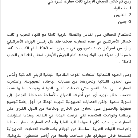
ومن ثم خاض الجيش الأردني ثلاث معارك كبيرة هي:
1- باب الواد
2- اللطرون
3- جنين
فاستطاع الحفاض على القدس واالضفة الغربية كاملة مع انتهاء الحرب و كانت
خسائر الأسرائلين في هذه المعارك ضخمة,فقد قال رئيس الوزراء الأسرائيلي
ومؤسس اسرائيل ديفد بنغوريون في حزيران عام 1948 امام الكنيست:”لقد
خسرانا في معركة باب الواد وحدها امام الجيش الأردني ضعفي قتلانا في الحرب
كاملة” .
وعلى الجبهه الشمالية استعادت القوات النظامية اللبنانية قريتي المالكية وقَدَس
على الحدود اللبنانية وتحررهما من عصابات الهاجاناه الصهيونية. واستمرت
المعارك على هذا النحو حتى تدخلت القوى الدولية وفرضت عليها هدنة
تتضمن حظر تزويد أي من أطراف الصراع بالأسلحة ومحاولة التوصل إلى
تسوية سلمية. ولكن العصابات الصهيونية انتهزت الهدنة من أجل إعادة تجميع
صفوفها والحصول على السلاح من الخارج وبخاصة من الدول الكبرى مثل
بريطانيا والولايات المتحدة التي فرضت الهدنة في البداية. وعندما استؤنفت
المعارك من جديد كان للصهاينة اليد العليا واتخذت المعارك مسارا مختلفا
وتعرضت القوات العربية لسلسلة من الهزائم واستطاعت العصابات الصهيونية
المسلحة فرض سيطرتها على مساحات واسعة من أراضي فلسطين التاريخية.