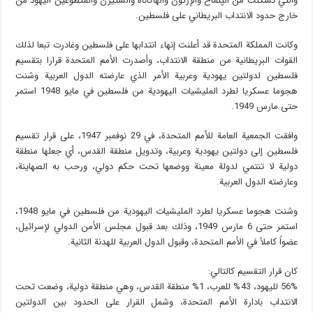
والتي تشكلت من الپلماخ والإرگون والهاگاناه والشتيرن والمتطوعين اليهود من
خارج حدود الانتداب البريطاني على فلسطين.
وكانت المملكة المتحدة قد أعلنت إنهاء انتدابها على فلسطين وغادرت تبعا لذلك
القوات البريطانية من منطقة الانتداب، وأصدرت الأمم المتحدة قرارا بتقسيم
فلسطين لدولتين يهودية وعربية الأمر الذي عارضته الدول العربية وشنت
هجوما عسكريا لطرد المليشيات اليهودية من فلسطين في مايو 1948 استمر
حتى مارس 1949.
وافقت الجمعية العامة للأمم المتحدة، في 29 نوفمبر 1947، على قرار تقسيم
فلسطين إلى دولتين يهودية وعربية، وتدويل منطقة القدس، أي جعلها منطقة
دولية لا تنتمي لدولة معينة ووضعها تحت حكم دولي، ورحب به الصهاينة،
وعارضته الدول العربية.
وشنت هجوما عسكريا لطرد المليشيات اليهودية من فلسطين في مايو 1948،
استمر حتى 6 مارس 1949، وذلك بعد قبول مجلس الأمن الدولي لإسرائيل،
عضواً كاملاً في الأمم المتحدة، وقبول الدول العربية للهدنة الثانية.
كان قرار التقسيم كالتالي:
56% لليهود، 43% للعرب، 1% منطقة القدس، وهي منطقة دولية، وضعت تحت
الانتداب بادارة الأمم المتحدة، وشمل القرار على الحدود بين الدولتين