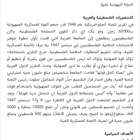
الدولة اليهودية عليها.
التحضيرات الفلسطينية والعربية
في تقرير للجنة انجلو-امريكية عام 1946 قدر حجم القوة العسكرية الصهيونية
ب62000 رجل، ولم يأت اي ذكر للقوى المسلحة الفلسطينية، وكان
الفلسطينيون يتطلعون إلى الجامعة العربية التي قامت بأول خطوة لتوفير
الاحتياجات الدفاعية للفلسطينيين في سبتمبر 1947 بما عرف باللجنة العسكرية
الفنية، وذلك لتقييم المتطلبات الدفاعية الفلسطينية، خرج التقرير باستنتاجات
تؤكد قوة الصهاينة وتؤكد انه ليس للفلسطينيين من قوى بشرية أو تنظيم أو
سلاح أو ذخيرة يوازي أو يقارب ما لدى الصهاينة، وحث التقرير الدول العربية
على “تعبئة كامل قوتها” فقامت الجامعة بتخصيص مبلغ مليون جنيه استرليني
للجنة الفنية، وقبل اصدار قرار التقسيم حذّر اللواء اسماعيل صفوت رئيس اللجنة
الفنية أنه “بات من المستحيل التغلب على القوات الصهيونية باستخدام قوات
غير نظامية” وأنه “ليس باستطاعة الدول العربية ان تتحمل حربا طويلة”، وبعد
قرار التقسيم اجتمعت الدول العربية في القاهرة بين 8 و17 ديسمبر 1947
وأعلنت ان تقسيم فلسطين غير قانوني وتقرر أن تضع 10000 بندقية و 3000
آلاف متطوع(وهو ما اصبح يعرف بجيش الانقاذ) بينهم 500 فلسطيني ومبلغ
مليون جنية في تصرف اللجنة العسكرية الفنية.
الأهداف السياسية