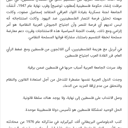
عرقلت إنشاء حكومة فلسطينية.[مطلوب توضيح] وقرب نهاية عام 1947، أنشأت
الجامعة لجنة عسكرية بقيادة اللواء العراقي المتقاعد إسماعيل صفوت، وكانت
مهمته تحليل فرصة انتصار الفلسطينيين ضد اليهود. وكانت استنتاجاته أنه
ليس لديهم أي فرصة للنصر وأن اجتياح الجيوش العربية النظامية هو أمر
إلزامي.ومع ذلك، رفضت اللجنة السياسية هذه الاستنتاجات وقررت دعم معارضة
مسلحة لخطة التقسيم باستثناء مشاركة قواتها المسلحة النظامي.
في أبريل مع هزيمة الفلسطينيين، أتى اللائجون من فلسطين ومع ضغط الرأي
العام، قرر القادة العرب اجتياح فلسطين.
وقد سردت الجامعة العربية أسباب حربها في فلسطين ضمن برقية:
وجدت الدول العربية نفسها مضطرة للتدخل من أجل استعادة القانون والنظام
والتحقق من عدم إراقة المزيد من الدماء.
وصل الانتداب على فلسطين إلى نهاية، ولا يوجد هناك سلطة قانونية.
الحل الوحيد لمشكلة فلسطين هو تأسيس دولة فلسطيينة موحدة.
كتب الدبلوماسي البريطاني ألك كيركبرايد في مذكراته عام 1976 عن محادثته