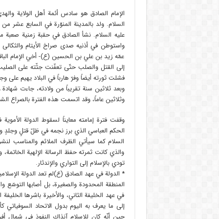
الإمام الصادق هو سادس أئمة أهل الولاية وال
السلام. ولد بالمدينة المنوّرة في السابع عشر من
عليه السلام. نشأ الصادق في حقبة زمنية صعبة م
واستوطن في أذنيه صدى صراخ الأيتام والثكالى ا
عمّه زيد بن علي بن الحسين (ع)- أخي الإمام الباقر 
إلى القتل والصلب حتّى تعفّنت جثّته على الصلي
فشلت ثورته أيضاً وفرّ هارباً في البلاد يهيم على وج
وبعد ثلاثين سنة تقريباً من ولادته، جاءت شهادة وا
وثلاثين عاماً، وقد اتسمت هذه الفترة بالصراع الش
وقفت فترة إمامته معايناً لسقوط الدولة الأموية 
الحكم العباسي الذي برز نجمه في ظلّ قتلٍ وجلدٍ و
السلام كما سيأتي الظرف الملائم والمناسب لنشر ا
والذي كانت ثمرته حفظ الرسالة الإلهية الخاتمة، 
تودي بالإسلام إلى التواري والإندثار.
* الدولة في عهد الصادق (ع)لم تعد الدولة الإسلام
المنطقة المحدودة والصغيرة، بل أصابها التوسّع و
في عهد الخليفة الثاني، والأخيرة باشرها الخليفة 
إلى ما يعرف به اليوم بدول الاتحاد السوفياتي كأ
حين أنّه كان للإسلام آنذاك النفوذ في شمال أفريق