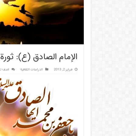
الإمام الصادق (ع): ثورة ا
فبراير 2, 2013
الدراسات الثقافیة
اضف تع