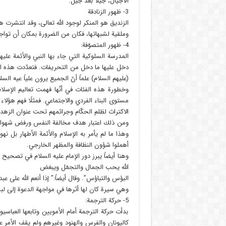
الأجيال، جيلًا بعد جيل.
3- ظهور الزنادقة
الزنديق هو المنكر لوجود الله تعالى، وقد انتشرت 
وملقية لشبهاتها، فكان من الضرورة بمكان أن تواج
4- ظهور المتصوّفة:
المدرسة السلوكية التي جاء بها النبي والأئمة عل
دخل عليها ما دخل من التحريفات. فتعدّدت هذه ا
(عليهم السلام) علماً أنّ الجميع يرون علياً عيه ا
وخطورة هذه الفئات في أنّها فهمت تعاليم الإسلام
مستوى البناء الفردي والاجتماعي. فمثلًا فهم هؤلاء 
الاكتراث لظلم الحكّام وجرائمهم تحت عنوان الزهد،
ومن ذلك اعتبار هدف مخالفة النفس ورفض شهواتها 
وهذا ما لم يأمر به الإسلام والأئمة الأطهار بل نهو
أهملوا شؤون النظافة والمظهر الخارجي.
وهنا أيضاً يبرز دور الإمام عليه السلام في تصحيح ه
الله يحب الجمال والتجمّل ويبغض‏
البؤس والتباؤس”. وقال أيضاً:” إذا أنعم الله على ع
وهي سيرة كان لها أثرها في مواجهة الدعوة إلى لبس
5- حركة الترجمة:
بدأت حركة الترجمة أمام الأمويين وتابعها العباس
كاليونان والفرس والهنود وغيرهم ولم يقف الأمر ع