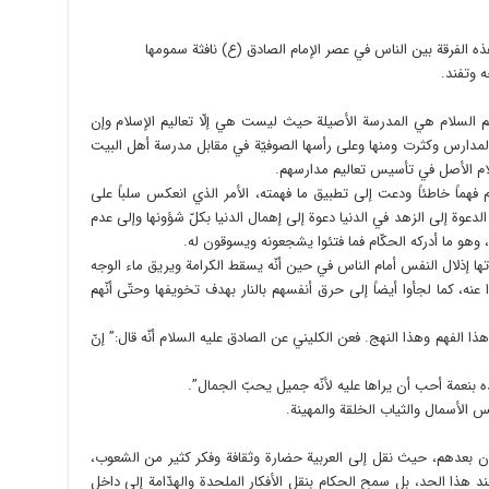
هذه الفرقة بين الناس في عصر الإمام الصادق (ع) نافثة سمومها
ه وتفند.
يهم السلام هي المدرسة الأصيلة حيث ليست هي إلّا تعاليم الإسلام وإن
لمدارس وكثرت ومنها وعلى رأسها الصوفيّة في مقابل مدرسة أهل البيت
لسلام الأصل في تأسيس تعاليم مدارسهم.
 فهماً خاطئاً ودعت إلى تطبيق ما فهمته، الأمر الذي انعكس سلباً على
الدعوة إلى الزهد في الدنيا دعوة إلى إهمال الدنيا بكلّ شؤونها وإلى عدم
 وهو ما أدركه الحكّام فما فتئوا يشجعونه ويسوقون له.
إذلال النفس أمام الناس في حين أنّه يسقط الكرامة ويريق ماء الوجه
ا عنه، كما لجأوا أيضاً إلى حرق أنفسهم بالنار بهدف تخويفها وحتّى أنّهم
ذا الفهم وهذا النهج. فعن الكليني عن الصادق عليه السلام أنّه قال:” إنّ
بده بنعمة أحب أن يراها عليه لأنّه جميل يحبّ الجمال”.
 الأسمال والثياب الخلقة والمهينة.
يون بعدهم، حيث نقل إلى العربية حضارة وثقافة وفكر كثير من الشعوب،
ند هذا الحد، بل سمح الحكام بنقل الأفكار الملحدة والهدّامة إلى داخل