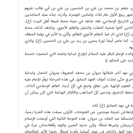
هدى، جعفر بن محمد بن علي بن الحسين بن علي بن أبي طالب عليهم
 شهر ربيع الأول عام ثلاث وثمانين للهجرة، وأدرك جدّه سيّد الساجدين
ن التاريخ الإسلامي، فقد شاهد في صباه محنة شيعة أهل البيت (ع)،
لذين كانوا ضحية التعنّت والتجبّر والظلم الأموي. وشاهد كذلك محنة
(ع) الذي ثار ضدّ النظام الأموي الظالم، وأدّى به الأمر في نهاية المطاف
ب. كما عاصر أيضاً ثورة يحيى بن زيد بن علي بن الحسين (ع)، والذي
هه.
لده الإمام الباقر عليه السلام لتؤرّخ لبداية إمامته التي استمرّت خمسة
ديد على الحكم، إذ
في عهد آخر خلفائها مروان بن محمّد المعروف بمروان الحمار، ولبداية
حرقٍ حتّى لجثث أموات العهد السابق. في هذه المرحلة توفّر للإمام عليه
لعلوم الإلهية على نطاقٍ واسعٍ في كلّ أرجاء العالم الإسلامي آنذاك،
وحفظ التشيع، وتدمير كلّ المذاهب والأفكار الهدامة التي كان يمكن أن
ية في عهد الصادق (ع) تلك‏
الإنفلاش نتيجة موجتين من الفتوحات، الأولى سبقت هذه الفترة زمنياً،
المتسلّط عبد الملك بن مروان. هذه الموجة الثانية التي أوصلت الإسلام
ذربيجان وغيرها شمالًا، وإلى حدود الصين والهند وأفغانستان غرباً، في
يا كلها، وكذلك في عمق أسبانيا وأوربا إجمالًا. ولهذا الأمر انعكاساته