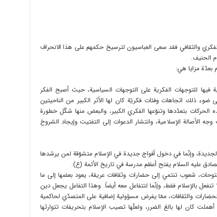
الفكري والثقافي فقد سعى العباسيون لترسيخ حكمهم على هذا الانحراف
م الحنيف.
م بعدّة مزايا هي:
ة فيها للتوجهات الفكرية على التوجهات السياسية، حيث أصبح الفكر
ى ضوء ذلك اتجاهات وفئات فكريّة كان لها الأثر الكبير من الناحيتين
ه الحركات بتعدّدها وتنوّعها الفكري الكبير، والبعض منها شكّل خطورة
 الأصالة الإسلامية، وانتشار الدعوات إلى التفتيت وإيجاد الشروخ
الجديدة، وإنّما في دخول أفواج جديدة في الإسلام متشوّقة لمن يرشدها
لصادق عليه السلام يفتح أعظم مدرسة في تاريخ الأئمة (ع).
توحات، شعوب تنتمي إلى حضارات وثقافات عريقة، يعود بعضها إلى ما
تنفعل بالإسلام فقط، وإنّما لتتفاعل معه أيضاً. وهذا التفاعل يجعل دين
 الحضارات والثقافات، ممّا يفرض مسؤولية إضافية على المتصدّي لحاكمية
هملت كان لها بالغ الضرر، ولعلّها تصيب الإسلام بتحريفات تتوارثها