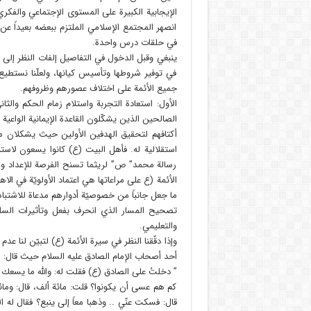
الإيجابية الكبيرة على المستوى الإجتماعي والفكري
انصهر المجتمع الإسلامي الملتزم ببعضه بعيداً عن 
في حلقات درس واحدة.
ينبغي وقبل الدخول في التفاصيل إلفات النظر إلى 
في توفير شروطها وتأسيس كيانها، ولعلّنا نستطيع 
جميع الأئمة على اختلاف عصورهم وظروفهم.
الأول: استعادة التجربة واستلام زمام الحكم والثا
الصالحين الذين يشكّلون القاعدة الإيمانية الواعية
أكتافهم لتحقيق الهدفين الأولين حيث يشكلان محو
استقلالية له. فأهل البيت (ع) كانوا يسعون لاست
رسالة محمد” ص” لريثما تسنح الفرصة للإعداد والتو
الأئمة (ع على مراعاتها هي اعتماد الأولويّة في الاهت
ما جعل جانباً من خصوصيّة أدوارهم مدعاة للاشتباه
تصحيح المسار الذي انحرف بفعل وتأثيرات السلطة
والتعليمي.
وإذا دقّقنا النظر في سيرة الأئمة (ع) لتبيّن لنا 
أحد أصحاب الإمام الصادق عليه السلام حيث قال:
” دخلتُ على الصادق (ع) فقلت له: والله ما يسعك 
كم هم عسى أن يكونوا؟ قلت: مائة ألف، قال: ومائ
قال: فسكت عنّي .. وذهبا معاً إلى ينبع؟ فقال له 