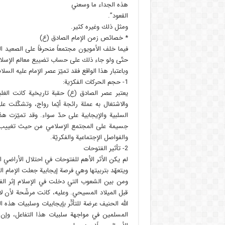
هذه الجداء ما وسعني‏
القعود”.
ومثل ذلك وغيره كثير.
* خصائص زمن الإمام الصادق (ع)
فيما خلف الأمويون مجتمعاً منحرفاً على الصعيد 
حتّى ولو جاء ذلك على حساب تضييع معالم الإسلا
وباعتبار هذا الواقع فقد تميّز عصر الإمام عليه السلا
1- حجم الحركات الفكرّية:
يعتبر عصر الصادق (ع) حقبة تاريخية كانت الغلب
والاشتغال به عملة رائجة أيّما رواج، وتشكّلت عل
السلبية والإيجابية على حدّ سواء. وقد تميّزت هذ
جسيمة على المجتمع الإسلامي من حيث تغييب وجه
والفواصل الإجتماعية والفكريّة.
2- تأثير الفتوحات‏
لم يكن الأثر الأهم للفتوحات في احتلال الأراضي 
ويتعهّد بتربيتها وهي فرصة إيجابية جعلت الإمام ا
ومن بين الشعوب التي دخلت في الإسلام إثر الف
قبل الميلاد المسيحي. وعليه، كانت مرشّحة لأن لا 
الله الحنيف عرضة للتأثّر بإيجابيات وسلبيات هذه
المسلمين في مواجهة سلبيات هذا التفاعل، وإن أ