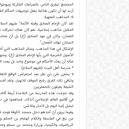
المجتمع ليغرق الناس بالصراعات الفكريّة ويهمل
أريد لها أن تكون هدّامة بفعل توجيهات الحكّام ال
6- المذاهب الفقهية:
لقد كان الإمام الصادق وقبله الأئمة” عليهم السل
المقابل مذاهب إسلامية، نعم كان هناك تحركات مخ
النعمان، وكان في عهد الصادق (ع) بل أنّ صاحب 
السنتان لهلك النُعمان”.
الإشكال في هذا المذهب، وسائر المذاهب التي أخذت
الأصول الشرعية التي بثّها الإمام الصادق (ع)، ومنه
شأنه أن يعدّد الأحكام في موضوع واحد بل يعدد ا
* مدرسة أهل البيت (عليهم السلام)
لا يخفى على ذي نظر بعد استعراض الواقع الثق
وتنافي تلك الفرق رشح الموقف للانهيار، ولقد أسّ
الشيعة يعرفون بالجعفريين.
وقد خرّجت هذه المدرسة من التلامذة أربعة آلاف فن
في أقاليم العالم الإسلامي آنذاك، فساهموا في ن
ليصل إلينا اليوم بل لاندثر وتلاشى.
وفيما يروى أنّ أحدهم دخل مسجد الكوفة فوجد ف
من نبغ في الفلسفة والكلام كهشام بن الحكم 
الرياضيات والكيمياء وزرارة ومحمد بن مسلم وجم