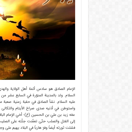
الإمام الصادق هو سادس أئمة أهل الولاية وال
السلام. ولد بالمدينة المنوّرة في السابع عشر من
عليه السلام. نشأ الصادق في حقبة زمنية صعبة م
واستوطن في أذنيه صدى صراخ الأيتام والثكالى ا
عمّه زيد بن علي بن الحسين (ع)- أخي الإمام الباقر 
إلى القتل والصلب حتّى تعفّنت جثّته على الصلي
فشلت ثورته أيضاً وفرّ هارباً في البلاد يهيم على وج