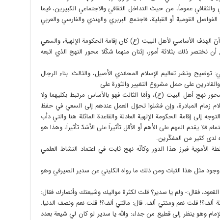
 والثقافي عموماً، من حيث التداخل الثقافي والاجتماعي الكبيرين، فيما
الفواصل القومية أو القبلية، فاجتمع البربري والهندي والفارسي والعربي
أنّ الهدف الأساسي لأهل البيت (ع) كان إقامة الحكومة الإلهية، والسعي
أن نختصر ذلك بثلاثة أمور، إثنان منهما شكّلا محور النهج الذي اتبعه
ني: توضيح ونشر تعاليم الإسلام المحمّدي الأصيل، والثالث: بناء الرجال
 والقادرين على حمل مشروع التغيير والثورة على‏
ر نهج أهل البيت (ع)، وأمّا الثالث فهو بالأساس مرتبط بكليهما ولا
لام زمام المبادرة، وإن فشلوا تحوّل العمل عندهم إلى السعي في حفظ
جه إلى إقامة الحكومة الإلهية العادلة والقاعدة الماثلة هنا والتي دأب
مام فلا يقدم المهم على الأهم أو الأقل تأثيراً على الأشدّ تأثيراً، وهذا هو
 لدى كثير من المفكّرين.
 الأموية فبرز هذا الدور وكأنّه نهج ثابت في اعتماد النشاط العلمي
عدم وجود مثل هذا الثبات ومن ذلك ما رواه الكليني عن سدير الصيرفي وهو
القعود، فقال:- ولم يا سدير؟ قلت لكثرة مواليك وشيعتك وأنصارك فقال:
ة ألف؟! قلت نعم ومئتي ألف. قال: مائتي ألف؟! قلت نعم ونصف الدنيا.
الإمام وهو ينظر إلى قطيع من جداء: والله يا سدير لو كان لي شيعة بعدد