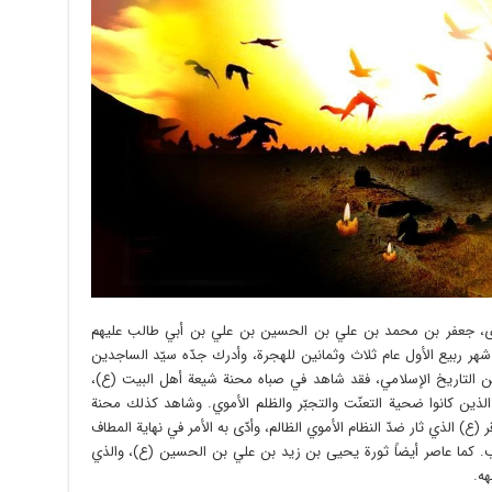
هدى، جعفر بن محمد بن علي بن الحسين بن علي بن أبي طالب عليهم
 شهر ربيع الأول عام ثلاث وثمانين للهجرة، وأدرك جدّه سيّد الساجدين
ن التاريخ الإسلامي، فقد شاهد في صباه محنة شيعة أهل البيت (ع)،
لذين كانوا ضحية التعنّت والتجبّر والظلم الأموي. وشاهد كذلك محنة
(ع) الذي ثار ضدّ النظام الأموي الظالم، وأدّى به الأمر في نهاية المطاف
ب. كما عاصر أيضاً ثورة يحيى بن زيد بن علي بن الحسين (ع)، والذي
هه.