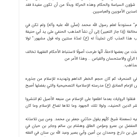
وا شؤون السياسة والحكام وهذه الحركة وبدلًا من أن تكون مفيدة فقد
فاسدين الأمويين والعباسيين.
ام” مستودعاً لعلم رسول الله محمد (صلّى الله عليه وآله) ولم تكن في
الفة (إذا جاز التعبير) إلى أن نشأ المذهب الحنفي على يد أبي حنيفة
هذا المذب كان تمليذاً له (ع) لمدّة سنتين وله قول مشهور:” لولا
 عن بعضها لاحقاً، أنّها طرحت أصولًا لاستنباط الأحكام الفقهية تخالف
ا الرأي والاستحسان والقياس .. وهذا الأمر من‏
لمذاهب.
افي المنحرف كم كان حجم الخطر الداهم وتهديده للإسلام من جذوره
س الإمام الصادق (ع) مدرسته الإسلامية التصحيحية والتي بفضلها أصبح
قلوا الروايات بعدما اطلعوا على الإسلام من منبعه الأصيل ثمّ انتشروا
شر الدين الحنيف، ولولا تلك الجهود وما تلاها لضاع الإسلام وما كان
يه تسعمئة شيخ كلّهم يقول حدّثني جعفر بن محمد. ومن بين تلامذته
والمفضل بن عمرو ومؤمن الطاق وهشام بن سالم وجابر بن حيان في
يل بن دارج وحمدان بن أعين وأبي بصير وعبد الله بن سنان في الفقه