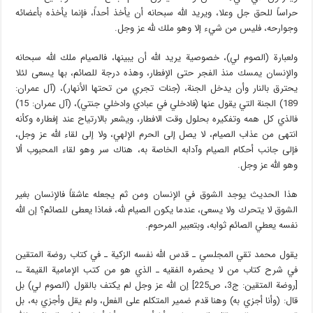
حراساً للحق جل وعلا، ويريد الله سبحانه أن يأخذ أحداً، فإنما يأخذه بأعضائه
وجوارحه، فليس من شيء إلا وهو ملك لله عز وجل.
ولعبارة (الصوم لي)، خصوصية يريد الله أن يبينها، فالصيام ملك الله سبحانه
والإنسان يمسك منذ الفجر حتى الإفطار، وهذه درجة للصائم، بها يسعى لئلا
يحترق بالنار وأن يدخل الجنة، (جنات تجري من تحتها الأنهار)، (آل عمران:
189) الجنة التي يقول عنها (فادخلي في عبادي وادخلي جنتي)، (آل عمران: 15)
فالذي كل همه وتفكيره بحلول وقت الافطار، ويشعر بالارتياح عند إفطاره وكأنه
انتهى من عذاب الصيام، لا يصل إلى الحرم الإلهي، ولا إلى لقاء الله عز وجل،
فإلى جانب أحكام الصيام وآدابه الخاصة به، هناك سر وهو لقاء المحبوب ألا
وهو الله عز وجل.
هذا الحديث يوجد الشوق في الإنسان ومن ثم يجعله عاشقاً فالإنسان بغير
الشوق لا يتحرك ولا يسعى، عندما يكون الصيام لله، فماذا يعطى للصائم؟ إن الله
نفسه يعطي الصائم ثوابه، وبتعبير المرحوم.
يقول محمد تقي المجلسي ـ قدس الله نفسه الزكية ـ في كتاب روضة المتقين
في شرح كتاب من لا يحضره الفقيه ـ الذي هو من كتب الإمامية القيمة ـ،
[روضة المتقين: ج3، ص225] إن الله عز وجل لم يكتف بالقول (الصوم لي) بل
قال: (وأنا أجزي به) وهنا قدم ضمير المتكلم على الفعل، ولم يقل وأجزي به، بل