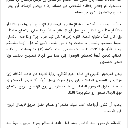
مستحباً، ثم يعطي إفطاره لشخص غير مسلم، إذ لا يرضى الإسلام أن يبقى
إنسان جائعاً، وإن كان غير مسلم.
مسألة الوقف من أحكام الفقه الإسلامي، فيستطيع الإنسان أن يوقف بستاناً أو
دكاناً أو بيتاً على الكفار، من أجل أن لا يبقوا جياعاً، وإذا سقى الإنسان ظامئاً ـ
وإن كان كلباً ـ فثوابه الجنة، لقوله (ص): “لكل كبد حراء أجر”، وإذا صام الإنسان
صوماً مستحباً وأعطى ما صنعت يداه من طعام، لأسير ثم قال: (إنما نطعمكم
لوجه الله)، فإذا كانت تلك الخادمة في بيت الأئمة (ع) قد وصلت إلى ذلك
المقام، فنحن أيضاً نستطيع الوصول إلى هذا على أن لا نستهين بأنفسنا وإلا
فنحن خاسرون.
ينقل المرحوم الكليني في كتابه القيم الكافي، رواية لطيفة عن الإمام الكاظم (ع)
ويشرحها المحقق الداماد ببيان بديع حيث يقول (ع): “لا تبيعوا أنفسكم إلا
بالجنة”، يقول المرحوم الداماد: إن هذه ناظرة إلى روح الإنسان، فروح الإنسان
فوق الجنة، فبيعوا أرواحكم بجنة اللقاء.
يجب أن تكون أرواحكم “عند مليك مقتدر” والصيام أفضل طريق لايصال الروح
إلى الله تعالى.
(للصائم فرحتان: عند الافطار وعند لقاء الله)، فالصائم يفرح مرتين، مرة عند