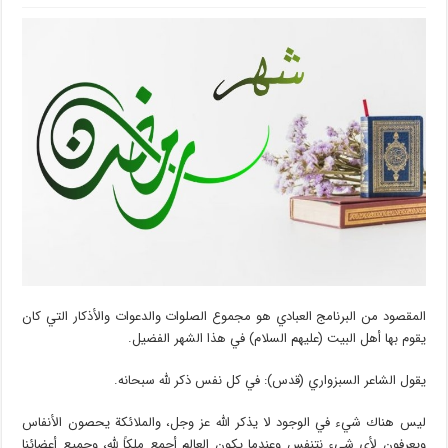
المقصود من البرنامج العبادي هو مجموع الصلوات والدعوات والأذكار التي كان
يقوم بها أهل البيت (عليهم السلام) في هذا الشهر الفضيل.
يقول الشاعر السبزواري (قدس): في كل نفس ذكر لله سبحانه.
ليس هناك شيء في الوجود لا يذكر الله عز وجل، والملائكة يحصون الأنفاس
ويعرفون لأي شيء نتنفس وعندما يكون العالم أجمع ملكاً لله، وجميع أعضائنا