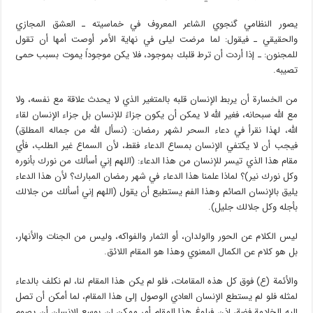
يصور النظامي گنجوي الشاعر المعروف في خماسيته ـ العشق المجازي
والحقيقي ـ فيقول: لما مرضت ليلى في نهاية الأمر أوصت أمها أن تقول
للمجنون: ـ إذا أردت أن ترط قلبك بموجود، فلا يكن موجوداً يموت بسبب حمى
تصيبه.
من الخسارة أن يربط الإنسان قلبه بالمتغير الذي لا يحدث علاقة مع نفسه، ولا
مع الله سبحانه، فغير الله لا يمكن أن يكون جزاءً للإنسان بل جزاء الإنسان لقاء
الله، لهذا نقرأ في دعاء السحر لشهر رمضان: (نسأل الله من جماله المطلق)
فيجب أن لا يكتفي الإنسان بمساع الدعاء فقط، لأن السماع غير الطلب، فأي
مقام هذا الذي تيسر للإنسان من هذا الدعاء: (اللهم إني أسألك من نورك بأنوره
وكل نورك نير)؟ لماذا علمنا هذا الدعاء في شهر رمضان المبارك؟ لأن هذا الدعاء
يليق بالإنسان الصائم وهذا الفم يستطيع أن يقول (اللهم إني أسألك من جلالك
بأجله وكل جلالك جليل).
ليس الكلام عن الحور والولدان، أو الثمار والفواكه، وليس من الجنات والأنهار،
بل هو كلام عن الكمال المعنوي وهذا هو المقام اللائق.
والأئمة (ع) فوق كل هذه المقامات، فلو لم يكن هذا المقام لنا، لم نكلف بالدعاء
لمثله فلو لم يستطع الإنسان العادي الوصول إلى هذا المقام، لما أمكن أن تصل
إليه الخادمة فضة، إذن فبلوغ هذا المقام أمر ممكن إن بوسع الإنسان أن يصوم