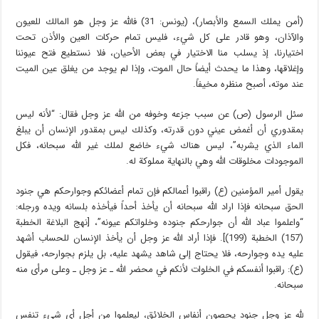
(أمن يملك السمع والأبصار)، (يونس: 31) فالله عز وجل هو المالك للعيون
والآذان، وهو قادر على كل شيء، فليس تمام حركات العين والأذن تحت
اختيارنا، إذ يسلب منا الاختيار في بعض الأحيان، فلا نستطيع فتح عيوننا
وإغلاقها، وهذا ما يحدث أيضاً حال الموت، وإذا لم يوجد من يغلق عين الميت
عند موته، أصبح منظره مخيفاً.
سئل الرسول (ص) عن سبب جزعه وخوفه من الله عز وجل فقال: “لأنه ليس
بمقدوري أن أغمض عيني دون قدرته، وكذلك ليس بمقدور الإنسان أن يبلغ
الماء الذي يشربه”، ليس هناك شيء خاضع لملك غير الله سبحانه، فكل
الموجودات مخلوقات الله وهي بالنهاية مملوكة له.
يقول أمير المؤمنين (ع) راقبوا أعمالكم فإن تمام أعضائكم وجوارحكم هي جنود
الحق سبحانه فإذا اراد الله سبحانه أن يأخذ أحداً فيأخذه بلسانه ويده ورجله:
“واعلموا عباد الله أن جوارحكم جنوده وخلواتكم عيونه”، [نهج البلاغة الخطبة
(157) الخطبة (199)]. فإذا أراد الله عز وجل أن يأخذ الإنسان للحساب أشهد
عليه يده وجوارحه، فلا يحتاج إلى شاهد يشهد عليه، بل يلزم بجوارحه، فيقول
(ع): راقبوا أنفسكم في الخلوات لأنكم في محضر الله ـ عز وجل ـ وعلى مرأى منه
سبحانه.
لله عز وجل جنود يحصون أنفاس الخلائق، ليعلموا من أجل أي شيء تنفس