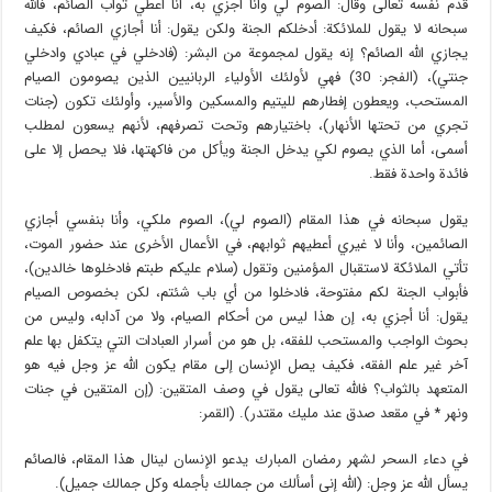
قدم نفسه تعالى وقال: الصوم لي وأنا أجزي به، أنا أعطي ثواب الصائم، فالله
سبحانه لا يقول للملائكة: أدخلكم الجنة ولكن يقول: أنا أجازي الصائم، فكيف
يجازي الله الصائم؟ إنه يقول لمجموعة من البشر: (فادخلي في عبادي وادخلي
جنتي)، (الفجر: 30) فهي لأولئك الأولياء الربانيين الذين يصومون الصيام
المستحب، ويعطون إفطارهم لليتيم والمسكين والأسير، وأولئك تكون (جنات
تجري من تحتها الأنهار)، باختيارهم وتحت تصرفهم، لأنهم يسعون لمطلب
أسمى، أما الذي يصوم لكي يدخل الجنة ويأكل من فاكهتها، فلا يحصل إلا على
فائدة واحدة فقط.
يقول سبحانه في هذا المقام (الصوم لي)، الصوم ملكي، وأنا بنفسي أجازي
الصائمين، وأنا لا غيري أعطيهم ثوابهم، في الأعمال الأخرى عند حضور الموت،
تأتي الملائكة لاستقبال المؤمنين وتقول (سلام عليكم طبتم فادخلوها خالدين)،
فأبواب الجنة لكم مفتوحة، فادخلوا من أي باب شئتم، لكن بخصوص الصيام
يقول: أنا أجزي به، إن هذا ليس من أحكام الصيام، ولا من آدابه، وليس من
بحوث الواجب والمستحب للفقه، بل هو من أسرار العبادات التي يتكفل بها علم
آخر غير علم الفقه، فكيف يصل الإنسان إلى مقام يكون الله عز وجل فيه هو
المتعهد بالثواب؟ فالله تعالى يقول في وصف المتقين: (إن المتقين في جنات
ونهر * في مقعد صدق عند مليك مقتدر). (القمر:
في دعاء السحر لشهر رمضان المبارك يدعو الإنسان لينال هذا المقام، فالصائم
يسأل الله عز وجل: (الله إني أسألك من جمالك بأجمله وكل جمالك جميل).