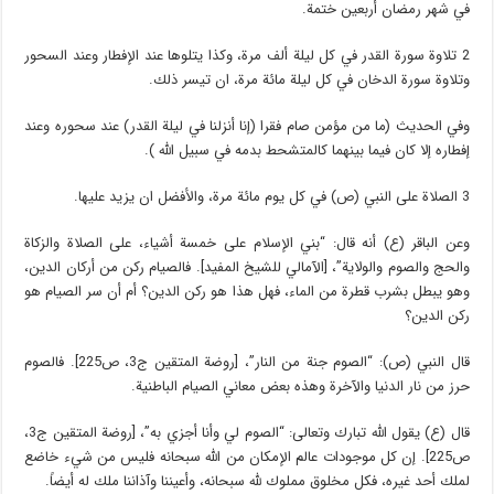
في شهر رمضان أربعين ختمة.
2 تلاوة سورة القدر في كل ليلة ألف مرة، وكذا يتلوها عند الإفطار وعند السحور
وتلاوة سورة الدخان في كل ليلة مائة مرة، ان تيسر ذلك.
وفي الحديث (ما من مؤمن صام فقرا (إنا أنزلنا في ليلة القدر) عند سحوره وعند
إفطاره إلا كان فيما بينهما كالمتشحط بدمه في سبيل الله ).
3 الصلاة على النبي (ص) في كل يوم مائة مرة، والأفضل ان يزيد عليها.
وعن الباقر (ع) أنه قال: “بني الإسلام على خمسة أشياء، على الصلاة والزكاة
والحج والصوم والولاية”، [الآمالي للشيخ المفيد]. فالصيام ركن من أركان الدين،
وهو يبطل بشرب قطرة من الماء، فهل هذا هو ركن الدين؟ أم أن سر الصيام هو
ركن الدين؟
قال النبي (ص): “الصوم جنة من النار”، [روضة المتقين ج3، ص225]. فالصوم
حرز من نار الدنيا والآخرة وهذه بعض معاني الصيام الباطنية.
قال (ع) يقول الله تبارك وتعالى: “الصوم لي وأنا أجزي به”، [روضة المتقين ج3،
ص225]. إن كل موجودات عالم الإمكان من الله سبحانه فليس من شيء خاضع
لملك أحد غيره، فكل مخلوق مملوك لله سبحانه، وأعيننا وآذاننا ملك له أيضاً.