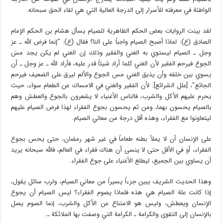
الواطئة في معرفته للأسرار إلى الدرجة العالية التي هي لقاء الحق سبحانه.
لقد بينت الروايات بعض الحكم الظاهرية للصيام يسأل هشام بن الحكم الإمام
الصادق (ع): لماذا أصبح الصيام واجباً على النا؟ فقال (ع): “إنما فرض الله ـ عز
وجل ـ الصيام ليستوي به الغني والفقير وذلك إن الغني لم يكن يجد مسَ
الجوع فيرحم الفقير لأن الغني كلما أراد شيئاً قدر عليه، فأراد الله ـ عز وجل ـ أن
يسوي بين خلقه وأن يذيق الغني مس الجوع والألم ليرق على الضعيف فيرحم
الجائع”، [علل الشرائع]. لأن الفقير والغني في الامساك عن الطعام سواء، حيث
يحرم عليهم الأكل والشرب، فالناس الأغنياء لا يشعرون بالجوع والعطش وهم
بالصيام يحسون بهما، ومن ثم يحسون بجوع الفقراء لهذا فرض الصيام عليهم
ليتعاونوا مع الفقراء، وهذه أقل درجة من معاني الصيام.
على الإنسان أن لا يملأ بطنه طعاماً في غير شهر رمضان، حتى يحس بجوع
الفقراء، أو في الأقل حتى لا ينسى أن هناك فقراء في العالم، فالله سبحانه يريد
أن يساوي بين الجميع، ليطلع الأغنياء على جوع الفقراء.
وهذا الحديث الشريف يبين جزءاً يسيراً من معاني الصيام، ولرب سائل يقول،
إذا كانت علة الصيام هي هذه فلماذا يصوم الفقراء؟ ليس الصيام أن يجوع
الإنسان ويعطش، وليس هو الامتناع عن الأكل والشرب، إنما الصوم يصل
بالإنسان إلى التقوى والكرامة ـ الكرامة التي وصفت بها الملائكة ـ.