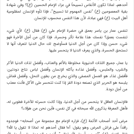
أحدهم، لماذا تكون الأنفاس تسبيحاً في عزاء الإمام الحسين (ع)؟ وفي شهادة
بقية المعصومين (ع) “نفس المهموم لنا تسبيح”، فإذا تأوه الإنسان لمظلومية
أهل البيت (ع) فهي عبادة، لأن هذا النفس محسوب للإنسان.
تنفس عمار بن ياسر بعمق في حضرة الإمام علي (ع) فقال (ع): لأي شيء
تنفست بعمق؟ نفسك هذا علامة تأثر وحسرة، فإذا كان من أجل الآخرة فهو
شيء حسن وإذا كان من أجل الدنيا فسأوضح لك حال الدنيا لتعرف أنها لا
تستحق الحسرة، والذي يعرف الدنيا لا يتحسر عليها.
يا عمار، جميع اللذات الدنيوية مخلوطة بالألم والعذاب، وأفضل لذات الدنيا الأكر
والشرب والملبس، وأفضل غذاءه يأكله الإنسان وأفضل لباس نتاج دودتين:
فأفضل غذاء هو العسل المصفى والذي يخرج من بطون النحل، وأفضل قماش
يلبسه هو الحرير الذي تصنعه دودة القز إذا كنت تتحسر على الأكل فأنت معذب
من أجل دودة.
فالإنسان العاقل لا يتحسر من أجل الدنيا، وإذا كانت حسرته للآخرة فطوبى له،
فأهل المعرفة يذكرون الله سبحانه في كل نفس، فأين نحن من هؤلاء؟
مرض أحد أصحاب الأئمة (ع)، فزاره الإمام مع مجموعة من أصحابه÷ فوجدوه
راقداً على فراش المرض وهو يقول: آه! فقال أحدهم له: لماذا لا تقول يا الله؟