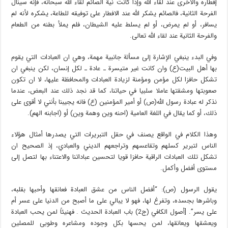
إفطاره والأخرى عند لقاء الله وإذا كانت نية الصائم لقاء الله سبحانه، فإنه سينال
الفرحة الثانية، فالصائم يشكر الله عند الافطار على توفيقه للطاعة، يشكره لأنه لم
يسافر، أو لم يمرض، أو لم يسلط عليه الشيطان، فلم يملأ بطنه من الطعام
والفرحة الثانية عند لقاء الله تعالى.
وفي البدء ينبغي الإشارة إلى مسألة جانبية مهمة، وهي ان العبادات التي يقوم
بها أهل البيت(ع) وان كانت غير متيسرة ـ عادة ـ لكل إنسان، لكن ينبغي ان
تشكل حافزا لكل مؤمن ومؤمنة لزيادة العبادات والمحافظة عليها، لا ان تكون
صعوبتها ومشقتها عاملا سلبيا في حياتنا، كما قد نجد ذلك عند البعض، عندما
نذكر له عبادة رسول الله(ص) أو أمير المؤمنين (ع) فانه يجيبنا بأنني لا أقوى على
ذلك، أو كما يقال في اللغة العامية (احنه وين وهمة وين) أو (اجابنه الهم).
وهذا الكلام في الواقع يصنف في حقل التبريرات التي يصدرها أمثال هؤلاء
الناس لتبرير كسلهم وتقاعسهم وتراجعهم الديني والعبادي، إذ الصحيح ان
تشكل تلك العبادات الراقية حافزا قويا لتحسين عباداتنا والاعتناء بها لتصل إلى
مستوى أفضل وأكمل.
يقول الرسول (ص): “أفضل الناس من عشق العبادة فعانقها وأحبها بقلبه،
وباشرها بجسده، وتفرغ لها، فهو لا يبالي على ما أصبح من الدنيا على عسر أم
على يسر”. [أصول الكافي (ج2) باب العبادة الحديث . فهنيئاً لمن يحب العبادة
ويعشقها ويعانقها، لمن يحسها بكل وجوده ومشاعره وطوبى للمصلين