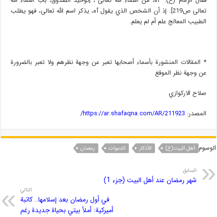
فقال الإمام (ع): “آه، من أسماء الله تعالى”، [توحيد الصدوق، باب أسماء الله
تعالى ص219]. إذ أن الشخص الذي يقول آه، يذكر اسم الله تعالى، فهو يطلب
الطبيب المعالج علم أم لم يعلم.
* المقالات المنشورة بأسماء أصحابها تعبر عن وجهة نظرهم ولا تعبر بالضرورة
عن وجهة نظر الموقع
صلاح الاركوازي
المصدر:
https://ar.shafaqna.com/AR/211923/
الوسوم
أهل البیت(ع)
الأذکار
الدعوات
رمضان
السابق
شهر رمضان عند أهل البيت (جزء 1)
التالي
في أول رمضان بعد إسلامها.. كاتبة
أميركية: أملأ بيتي بحياة جديدة رغم