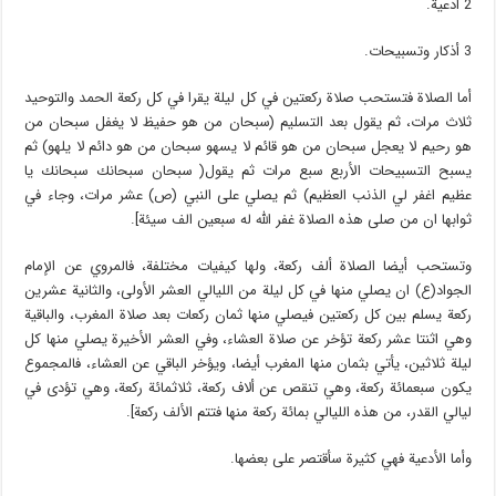
2 أدعية.
3 أذكار وتسبيحات.
أما الصلاة فتستحب صلاة ركعتين في كل ليلة يقرا في كل ركعة الحمد والتوحيد
ثلاث مرات، ثم يقول بعد التسليم (سبحان من هو حفيظ لا يغفل سبحان من
هو رحيم لا يعجل سبحان من هو قائم لا يسهو سبحان من هو دائم لا يلهو) ثم
يسبح التسبيحات الأربع سبع مرات ثم يقول( سبحان سبحانك سبحانك يا
عظيم اغفر لي الذنب العظيم) ثم يصلي على النبي (ص) عشر مرات، وجاء في
ثوابها ان من صلى هذه الصلاة غفر الله له سبعين الف سيئة].
وتستحب أيضا الصلاة ألف ركعة، ولها كيفيات مختلفة، فالمروي عن الإمام
الجواد(ع) ان يصلي منها في كل ليلة من الليالي العشر الأولى، والثانية عشرين
ركعة يسلم بين كل ركعتين فيصلي منها ثمان ركعات بعد صلاة المغرب، والباقية
وهي اثنتا عشر ركعة تؤخر عن صلاة العشاء، وفي العشر الأخيرة يصلي منها كل
ليلة ثلاثين، يأتي بثمان منها المغرب أيضا، ويؤخر الباقي عن العشاء، فالمجموع
يكون سبعمائة ركعة، وهي تنقص عن ألاف ركعة، ثلاثمائة ركعة، وهي تؤدى في
ليالي القدر، من هذه الليالي بمائة ركعة منها فتتم الألف ركعة].
وأما الأدعية فهي كثيرة سأقتصر على بعضها.