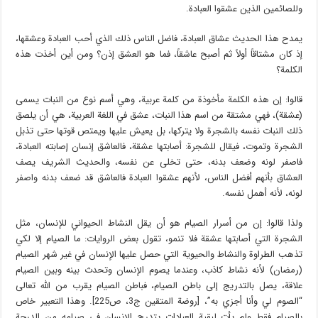
وللصائمين الذين عشقوا العبادة.
يمدح هذا الحديث عشاق العبادة، فاضل الناس ذلك الذي أحب العبادة وعشقها،
إذ كان مشتاقاً أولاً ثم أصبح عاشقاً، فما هو العشق إذن؟ ومن أين أخذت هذه
الكلمة؟
قالوا: إن هذه الكلمة مأخوذة من كلمة عربية، وهي أسم نوع من النبات يسمى
(عشقة)، فهي مشتقة من اسم هذا النبات، عشق في اللغة العربية، هي أن يلصق
ذلك النبات نفسه بالشجرة ولا يتركها، بل يعيش عليها ويمتص قوتها حتى تذبل
الشجرة وتموت، فيقال للشجرة: أصابتها عشقة، فالعاشق إنسان إصابته العبادة،
فاصفر لونه وضعف بدنه، حتى تخلى عن نفسه، والحديث الشريف يصف
العشاق بأنهم أفضل الناس، لأنهم عشقوا العبادة فالعاشق قد ضعف بدنه واصفر
لونه، لأنه أهمل نفسه.
ولذا قالوا: إن من أسرار الصيام هو أن يقل النشاط الحيواني للإنسان، مثل
الشجرة التي أصابتها عشقة فلا تنمو، تقول بعض الروايات: ما الصيام إلا لكي
تذهب الطراوة والنشاط والحيوية التي حصل عليها الإنسان في غير شهر الصيام
(رمضان) لأنه نشاط كاذب، وعندما يصوم الإنسان وتحدث بينه وبين الصيام
علاقة، يصل بالتدريج إلى باطن الصيام، فباطن الصيام يقرب من الله تعالى
“الصوم لي وأنا أجزي به”، [روضة المتقين ج3، ص225]. وهذا التعبير خاص
بالصيام فقط ولم يأت لبقية العبادات يتدرج الإنسان في صيامه من الدرجة