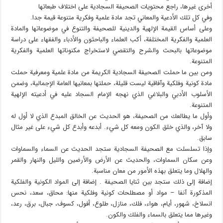
أخرى غيرها، راجع محتويات الصحيفة السجادية على اختلاف طبعاتها
وفي كل تلك الأدعية والمعاني تجد مادة علمية وفكرية متنوعة قيمة جدا.
وعلى أساس القيمة الإلهية والدينية للصحيفة والتنوع في موضوعاتها والمادة
العلمية والفكرية المختلفة، أكب العلماء والباحثون والأدباء والفقهاء على دراسة
موضوعاتها بالبحث والشرح والتقصي لاستخراج مكنوناتها العلمية والفكرية
المتنوعة.
ومن بين ما حملت الصحيفة السجادية الكريمة من مادة علمية ومعرفية حملت
مادة كونية وفلكية وآفاقية ليست قليلة، حملتها بمعانيها العامة الإجمالية، وضمن
الأسلوب الأدبي والبلاغي الذي نهجه الإمام السجاد عليه في أدعيته الإلهية
المتنوعة.
وأول ما يطالعك من الصحيفة، هو الحديث عن الخالق المبدع الذي لا أول له
ولا آخر، والذي خلق الكون ومعه كل شيء. أبدعه وأبدع كل شيء على غير مثال
سابق.
وإذا تسلسلت مع الصحيفة السجادية ستجد الحديث عن السماء والسماوات
وعن سكان السماوات، والحديث عن الأرض والأرضين والليل والنهار والقمر
والهلال وما يتعلق بهذه الأمور من معان مناسبة.
إضافة إلى ذلك ستجد بين ثنايا الصحيفة . إضافة إلى المواد الكونية والفلكية
المذكورة آنفا – مواد أو مصطلحات كونية وفلكية منها: محاق، سعد، نحس
انسلاخ، شهور، أيام، هواء، فلك، منازل، طلوع، أفول، کسوف، جبال، برق، رعد،
وغيرها مما يتعلق بالسماء والفلك والكون.