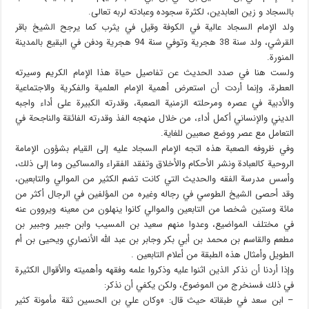
بالسجاد و زین العابدين، لكثرة سجوده وعبادته لربه تعالی.
ولد الإمام السجاد عالية في الكوفة وقيل في يثرب كما يرجح الشيخ باقر
القرشي، ولد سنة 38 هجرية وتوفي سنة 94 هجرية ودفن في البقيع بالمدينة
المنورة.
ولست هنا في صدد الحديث عن تفاصيل حياة هذا الإمام الكريم وسيرته
العطرة، وإنما أردت أن استعرض أهمية الإمام العلمية والفكرية والاجتماعية
والأدبية في عصره ومرحلته الزمنية الصعبة، وقدرته الكبيرة على أداء واجبه
الديني والإنساني أكمل أداء، من خلال منهجه الفذ وقدرته الفائقة والناجحة في
التعامل مع عصر ووضع صعبين للغاية.
وفي ظروفه الصعبة هذه اتجه الإمام السجاد عليه إلى القيام بشؤون الإمامة
الروحية كالعبادة ونشر الأحكام والأخلاق وتفقد الفقراء والمساكين وما إلى ذلك،
وأسس مدرسة الفقه والحديث التي كانت تضم الكثير من الموالي والتابعين،
وقد أحصى الشيخ الطوسي في رجاله وغيره من المؤلفين في الرجال أكثر من
مائة وستين شخصا من التابعين والموالي كانوا ينهلون من معينه ویروون عنه
في مختلف المواضيع، وعدوا منهم سعيد بن المسيب وابن جبير وجبير بن
مطعم والقاسم بن محمد بن أبي بكر وجابر بن عبد الله الأنصاري ويحيى بن أم
الطويل وأمثال هذه الطبقة من أعلام التابعين .
وإذا أردنا أن نذكر الذين اثنوا عليه وذكروا علمه وفقهه وأهميته والأقوال الكثيرة
في ذلك فسنخرج من الموضوع، ولكن يكفي أن نذكر:
– ابن سعد في طبقاته حيث قال: «وكان علي بن الحسين ثقة مأمونة كثير