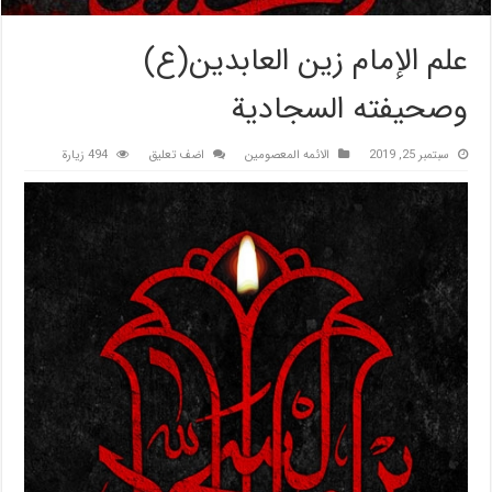
علم الإمام زين العابدين(ع)
وصحيفته السجادية
سبتمبر 25, 2019
الائمه المعصومين
اضف تعليق
494 زيارة