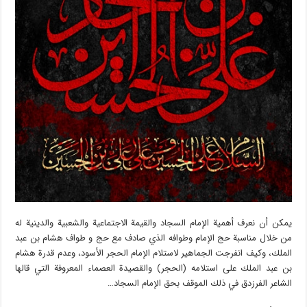
يمكن أن نعرف أهمية الإمام السجاد والقيمة الاجتماعية والشعبية والدينية له
من خلال مناسبة حج الإمام وطوافه الذي صادف مع حج و طواف هشام بن عبد
الملك، وكيف انفرجت الجماهير لاستلام الإمام الحجر الأسود، وعدم قدرة هشام
بن عبد الملك على استلامه (الحجر) والقصيدة العصماء المعروفة التي قالها
الشاعر الفرزدق في ذلك الموقف بحق الإمام السجاد…