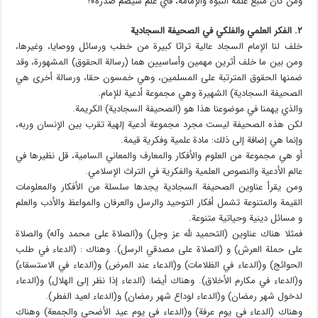
ومن كان منبع علمه النبوة والإمامة، فأي علم سيضم صدره»!
۲. الفكر العلمي والفلكي في الصحيفة السجادية
خلف لنا الإمام السجاد عالية تراثا كبيرة من خطب ورسائل ووصايا، وغيرها،
ومن بين ما خلف أثرين مهمين وأساسيين هما (رسالة الحقوق) المشهورة، وقد
ضمنها الحقوق المترتبة على المسلمين، وهي خمسون حقا، ورسالة أخرى هي
الصحيفة السجادية) الشهيرة وهي مجموعة أدعية للإمام.
والذي يهمنا في موضوعنا هذا هو (الصحيفة السجادية) الكريمة.
لكن هذه الصحيفة ليست مجرد مجموعة أدعية إلهية تقرب بين الإنسان وربه،
وإنما هي إضافة إلى ذلك: مادة علمية وفكرية قيمة.
أو هي مجموعة من العلوم والأفكار والمعارف والمعاني السامية، قل نظيرها في
عالم الأدعية والنصوص العلمية والفكرية في التراث الإسلامي.
ومن يقرأ عناوين الصحيفة السجادية يجدها سلسلة من الأفكار والمعلومات
القيمة والمتنوعة تشمل أفكار التوحيد والرسل والعرفان والمواعظ والأدب والعلم
و مسائل دینية وحياتية متنوعة.
فمثلا هناك عناوین (التحمید لله عز وجل) و(الصلاة على محمد وآله) والصلاة
على حملة العرش) و (الصلاة على مصدقي الرسل). وهناك : (الدعاء في طلب
الحوائج) و(الدعاء في الظلامات) و(الدعاء عند المرض) و(الدعاء في الاستسقاء)
و(الدعاء في مكارم الأخلاق). وهناك أيضا: (الدعاء إذا نظر إلى الهلال) و(الدعاء
لدخول شهر رمضان) و(الدعاء لوداع شهر رمضان) و(الدعاء لعيد الفطر).
وهناك (الدعاء في يوم عرفة) و(الدعاء في يوم عيد الأضحى والجمعة) وهناك