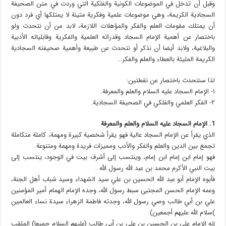
وقبل أن تدخل في الموضوعات الكونية والفلكية التي وردت في متن الصحيفة
السجادية الكريمة، وهي موضوعات علمية وفكرية متينة لا يمتلكها أي فرد دون
أن يمتلك مقومات العلم والفكر والمؤهلات اللازمة، لابد من أن نتحدث ولو
باختصار عن أهمية الإمام السجاد وقدراته العلمية والفكرية وقابلياته الأدبية
والبلاغية، ولابد أيضا أن نذكر أو نتحدث عن طبيعة وأهمية صحيفته السجادية
الكريمة المليئة بالعطاء والعلم والفكر…
لذا سنتحدث باختصار عن نقطتين:
١- الإمام السجاد عليه السلام والعلم والمعرفة.
۲- الفكر العلمي والفلكي في الصحيفة السجادية.
1. الإمام السجاد عليه السلام والعلم والمعرفة
الذي يقرأ عن الإمام السجاد عالية فهو يقرأ شخصية كبيرة ومهمة، كاملة متكاملة
تجمع بين الدين والعلم والفكر والأدب ومميزات فريدة ومهمة ومتنوعة.
فهو إمام ابن إمام ابن إمام، وينتسب إلى أشرف بیت في الوجود، ينتسب إلى
بيت النبي الأكرم محمد بن عبد الله رسول الله .
فأبوه الإمام أبو عبد الله الحسين بن علي سيد الشهداء وسيد شباب أهل الجنة،
وعمه الإمام الحسن المجتبی سبط رسول الله، وجده الإمام الهمام أمير المؤمنين
علي بن أبي طالب وصي رسول الله، وجدته فاطمة الزهراء سيدة نساء العالمين
)سلام الله عليهم أجمعين).
إنه الإمام علي بن الحسين بن علي بن أبي طالب (عليهم السلام جميعا) الملقب