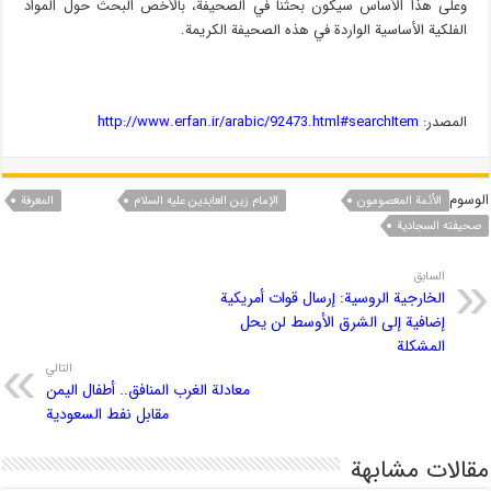
وعلى هذا الأساس سیکون بحثنا في الصحيفة، بالأخص البحث حول المواد
الفلكية الأساسية الواردة في هذه الصحيفة الكريمة.
المصدر:
http://www.erfan.ir/arabic/92473.html#searchItem
الوسوم
الأئمة المعصومون
الإمام زين العابدين علیه السلام
المعرفة
صحيفته السجادية
السابق
الخارجية الروسية: إرسال قوات أمريكية
إضافية إلى الشرق الأوسط لن يحل
المشكلة
التالي
معادلة الغرب المنافق.. أطفال اليمن
مقابل نفط السعودية
مقالات مشابهة