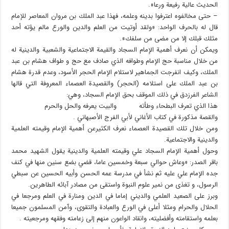
الحديث عالية رفيعة ورعا».
– حتی مخالفوه اعترفوا بدينه وعلمه، فهذا عبد الملك بن مروان المعاصر للإمام
قال له بالحرف الواحد: «ولقد أوتيت من العلم والدين والورع مالم يؤته أحد
مثلك قبلك إلا من مضى من سلفك».
ويمكن أن نعرف أهمية الإمام السجاد والقيمة الاجتماعية والشعبية والدينية له
من خلال مناسبة حج الإمام وطوافه الذي صادف مع حج و طواف هشام بن عبد
الملك، وكيف انفرجت الجماهير لاستلام الإمام الحجر الأسود، وعدم قدرة هشام
بن عبد الملك على استلامه (الحجر) والقصيدة العصماء المعروفة التي قالها
الشاعر الفرزدق في ذلك الموقف بحق الإمام السجاد، وهي:
هذا الذي تعرف البطحاء وطأته والبيت يعرفه والحل والحرم
والقصة مذكورة في كتاب الأغاني لأبي الفرج الأصبهاني .
ومن خلال تلك القصيدة العصماء نعرف الكثيرعن أهمية الإمام وقيمته العلمية
والدينية والاجتماعية.
وحول أهمية الإمام السجاد علي وقيمته العلمية والدينية يقول الشهيد محمد
باقر الصدر: «وعاش حوالي سبعة وخمسين عاما، قضي بضع سنين منها في كنف
جده الإمام علي عليه ثم نشأ في مدرسة عمه الحسن وأبيه الحسين عن سبطي
الرسول، و تغذى من نمیر علوم النبوة واستقى من مصادر آبائه الطاهرين.
وبرز على الصعيد العلمي والديني إماما في الدين ومنارة في العلم ومرجعا في
الحلال والحرام ومثلا أعلى في الورع والعبادة والتقوى، وآمن المسلمون جميعا
بعلمه واستقامته وأفضليته، وانقاد الواعون منهم إلى زعامته وفقهه ومرجعيته .