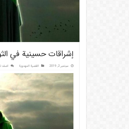
إشراقات حسينية في الثو
سبتمبر 2, 2019
القضية المهدویة
اضف تع