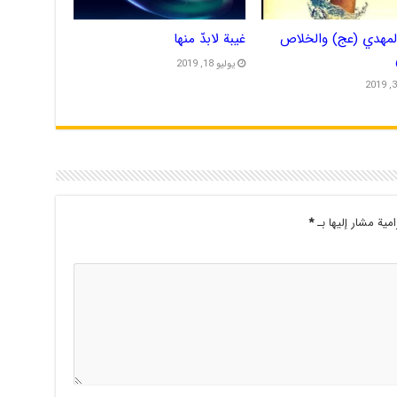
المهدي (عج) والخلاص
غیبة لابدّ منها
يوليو 18, 2019
امية مشار إليها بـ
*