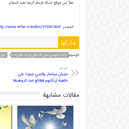
نقلاً من موقع شبكة الإمام الرضا عليه السلام
المصدر:
ttp://www.erfan.ir/arabic/91530.html
شاركها
الوسوم
الإمام المهدي عجّل الله تعالي فرجه الشّريف
الثور
السابق
جيش ميانمار يقاضي جنودا على
خلفية ارتكابهم فظائع ضد الروهينغا
مقالات مشابهة