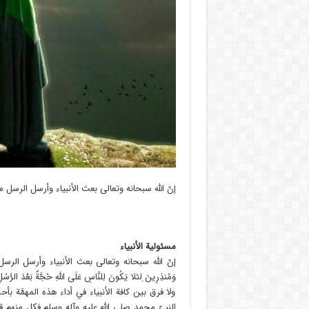
إنّ الله سبحانه وتعالى بعث الأنبياء وأرسل الرسل من
مسئولية الأنبياء
إنّ الله سبحانه وتعالى بعث الأنبياء وأرسل الرسل من 
وَمُنذِرِينَ ِلئلا يَكُونَ لِلنَّاسِ عَلَى اللَّهِ حُجَّةٌ بَعْدَ الرُّسُلِ 
ولا فرق بين كافة الأنبياء في أداء هذه المهمَّة ب
النبيّ محمد صلى الله عليه وآله وسلم فكل منهم قد