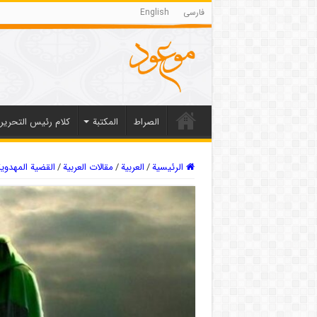
فارسی
English
الصراط
المکتبة
كلام رئيس التحرير
الرئيسية
/
العربیة
/
مقالات العربیة
/
القضية المهدویة