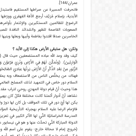
عمران/144].
فانحرفت المسيرة عن صراطها المستقيم فاستبدل 
الأبدية، بإسلام مُزيَّف أرجع الأمّة القهقرى وورّط
الرضوخ للظالمين المستكبرين والإئتمار بأوامرهم 
الصعوبات القاصمة للظهر والشدائد النافدة للصب
الخاسرين صدقا اقتدوا بفاطمة وأبيها وبعلها وبنيها 
ولكن: هل ستبقى الأرض هكذا إلى الأبد ؟
كيف وقد وعد الله عباده المستضعفين حيث قال (وَنُرِيدُ أَنْ نَم
الزَّبُورِ مِنْ بَعْدِ الذِّكْرِ أَنَّ الأَرْضَ يَرِثُهَا عِبَادِيَ الصَّالِحُون
فهناك من يخلِّص الناس من الاستضعاف وبه يملأ الل
السلام دور خاص في التمهيد لذلك المصلح العالمي
هذا وحيث أنَّ قيام دولة المهدي روحي لتراب مقدمه 
نشاهد أنَّ أدوار أئمتنا كانت مختلفة فكلٌ كان يهي
يكن لها أيّ دور في تلك المواقف بل كان لها دورٌ ولك
فالإمام الرضا عليه السلام بهجرته التأريخية الم
المدرسة الخراسانيَّة التِّي لها الأثر الكبير في ت
الدولة المباركة التِّي تحدَّث عنها و هو في نيسابور
(خروج إمام لا محالة خارج- يقوم على اسم الله و 
فبكى الإمام عليه السلام بكاءً شديداً، ثمّ رفع ر