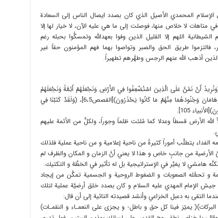
الإسلام المحمدي الأصيل الذي كان بصدد ايصال الناس إلى السعادة
ها في متاهات لا خلاص منها، فوصلت إلى ما هي عليه الآن، لا خيار لها إلا
الشيطانية اللهم إلا القليل الذين وفوا بعهدالله وتمسكُّوا بحبله رغم
ر، فالتزموا طريق الحق والصبر وتواصوا بهما فهم المؤمنون حقاً غير
الذين أذهب الله عنهم الرجس وطهَّرهم تطهيراً.
ُنَّ عَلَى الَّذِينَ اسْتُضْعِفُوا فِي الأَرْضِ وَنَجْعَلَهُمْ أَئِمَّةً وَنَجْعَلَهُمُ
الْوَارِثِينَ). (وَنُمَكِّنَ لَهُمْ فِي الأَرْضِ وَنُرِيَ فِرْعَوْنَ وَهَامَانَ وَجُنُودَهُمَا مِنْهُمْ مَا كَانُوا يَحْذَرُونَ)[القصص6،5]، (وَلَقَدْ كَتَبْنَا فِي
َ)[الأنبياء 105].
ه الأرض قسطاً وعدلا كما مُلئت ظلماً وجوراً، ولكلٍّ من الأئمة عليهم
.
الفداء يتطلَّب أموراً كثيرةً من ناحية إعلامية و من ناحية عملية فلذلك
ئ الأرضية من جانبٍ خاص و هذا لا يعني أنَّ الزمان و المكان والظرف لم
نَّه هامشي لا يغيِّر في الإستراتيجية بل له تأثير في الخطَّة و التكتيك.
ؤلمة و تحمُّله الصعوبات و الضغوط الروحية و الجسمية تمكَّن من إيجاد
عزيز جيش الإمام المهدي عليه السلام و كان بصدد خلق أرضيَّة عملية لتلك
 عندما التقى به دعبل الخزاعي وأنشد قصيدته التائية إلى أن قال:
البركات)( يميّز فينا كل حق و باطل- و يجزى على النعمـاء و النقمـات)
أسه وقال: يا خزاعي نطق روح القدس على لسانك بهذين البيتين، فهل تدرى