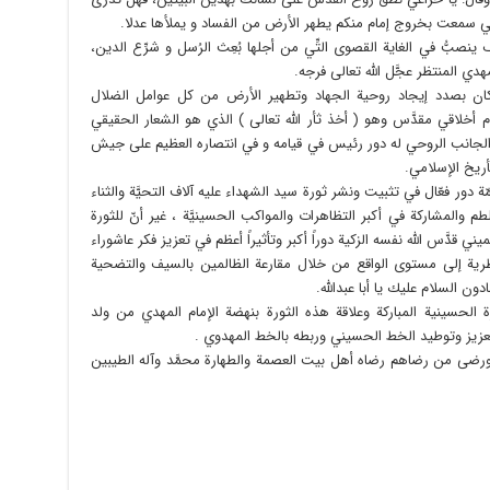
 إني سمعت بخروج إمام منكم يطهر الأرض من الفساد و يملأها عدلا.
 ينصبُّ في الغاية القصوى التِّي من أجلها بُعِث الرُسل و شرِّع الدين،
مهدي المنتظر عجَّل الله تعالى فرجه.
نّه كان بصدد إيجاد روحية الجهاد وتطهير الأرض من كل عوامل الضلال
أخلاقي مقدَّس وهو ( أخذ ثأر الله تعالى ) الذي هو الشعار الحقيقي
ا الجانب الروحي له دور رئيس في قيامه و في انتصاره العظيم على جيش
أريخ الإسلامي.
مّة دور فعّال في تثبيت ونشر ثورة سيد الشهداء عليه آلاف التحيَّة والثناء
م والمشاركة في أكبر التظاهرات والمواكب الحسينيَّة ، غير أنّ للثورة
يني قدَّس الله نفسه الزكية دوراً أكبر وتأثيراً أعظم في تعزيز فكر عاشوراء
رية إلى مستوى الواقع من خلال مقارعة الظالمين بالسيف والتضحية
ون السلام عليك يا أبا عبدالله.
 الحسينية المباركة وعلاقة هذه الثورة بنهضة الإمام المهدي من ولد
 تعزيز وتوطيد الخط الحسيني وربطه بالخط المهدوي .
رضاه ورضى من رضاهم رضاه أهل بيت العصمة والطهارة محمَّد وآله الطيبين