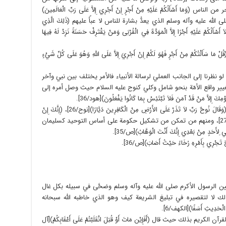
وَمَا أَسْأَلُكُمْ عَلَيْهِ مِنْ أَجْرٍ إِنْ أَجْرِي إِلاَّ عَلَى رَبِّ الْعَالَمِينَ)
أكرم صلى الله عليه وآله وسلم الذي يعدُّ بشارة للناس لا عبأً عليهم (ذَلِكَ الَّذِي
َ أَسْأَلُكُمْ عَلَيْهِ أَجْرًا إِلاَّ الْمَوَدَّةَ فِي الْقُرْبَى وَمَنْ يَقْتَرِفْ حَسَنَةً نَزِدْ لَهُ فِيهَا
كُمْ مِنْ أَجْرٍ فَهُوَ لَكُمْ إِنْ أَجْرِيَ إِلاَّ عَلَى اللَّهِ وَهُوَ عَلَى كُلِّ شَيْءٍ
لو نظرنا إلى الجانب العملي لرسالة الأنبياء فالأمر يختلف بين نبي وآخر
يير واقع الأمّة بنحو شامل وكلي كنوح عليه السلام حيث وصل أمره إلى
ِلاَّ مَنْ قَدْ آمَنَ فَلاَ تَبْتَئِسْ بِمَا كَانُوا يَفْعَلُونَ)[هود/36].
ولذلك دعا على المعاندين والكافرين منهم جميعا ً(وَقَالَ نُوحٌ رَبِّ لاَ تَذَرْ عَلَى الأَرْضِ مِنْ الْكَافِرِينَ دَيَّارًا)[نوح/26]، (إِنَّكَ إِنْ
تَذَرْهُمْ يُضِلُّوا عِبَادَكَ وَلاَ يَلِدُوا إِلاَّ فَاجِرًا كَفَّارًا)[نوح/27]، ومنهم من تمكن من تشكيل حكومة على أساس التوحيد كسليمان
ِلأَحَدٍ مِنْ بَعْدِي إِنَّكَ أَنْتَ الْوَهَّابُ)[ص/35].
رِي بِأَمْرِهِ رُخَاءً حَيْثُ أَصَابَ)[ص/36].
ن الرسول الأكرم صلى الله عليه وآله وسلم وضحَّى في سبيله بكل غال
لك لا لتقصيره في تبليغ الشريعة كيف وهو الذي خاطبه الله سبحانه
َا الْحَدِيثِ أَسَفًا)[الكهف/6].
ريم بذلك حيث قال (أَفَإِيْن مَاتَ أَوْ قُتِلَ انْقَلَبْتُمْ عَلَى أَعْقَابِكُمْ)[آل