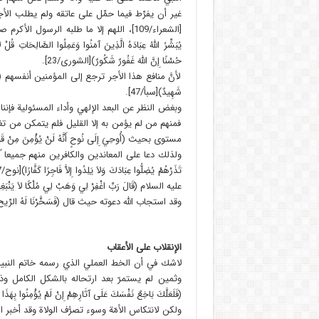
غير أن يفرِّط فيما حمِّل على عاتقه ولم يطلب الأجر من الناس (
[الشعراء/109]، اللهم إلا ما طلبه الرسول ال
يُبَشِّرُ اللَّهُ عِبَادَهُ الَّذِينَ آمَنُوا وَعَمِلُوا الصَّالِحَاتِ قُلْ لا
حُسْنًا إِنَّ اللَّهَ غَفُورٌ شَكُورٌ)[الشورى/23].
لأنَّ منافع هذا الأجر ترجع إلى المؤمنين أنفسهم (قُلْ مَا سَأَلْتُ
شَهِيدٌ)[سبأ/47].
وبغض النظر عن البعد الإلهي وأداء المسئولية فإننا 
فمنهم من لم يؤمن به إلا القليل فلم يتمكن من تغ
مستوى بحيث (أُوحِيَ إِلَى نُوحٍ أَنَّهُ لَنْ يُؤْمِنَ مِنْ قَوْمِكَ إ
عليه السلام (قَالَ رَبِّ اغْفِرْ لِي وَهَبْ لِي مُلْكًا لاَ يَنْبَغِي 
وقد استجاب الله دعوته حيث قال (فَسَخَّرْنَا لَهُ الرِّيحَ تَجْ
الإنقلاب على الأعقاب
لاشك في أن الخط العملي الذي رسمه خاتم النبيي
وثمين لم يستمرّ بعد ارتحاله بالشكل الكامل وذ
(فَلَعَلَّكَ بَاخِعٌ نَفْسَكَ عَلَى آثَارِهِمْ إِنْ لَمْ يُؤْمِنُوا بِهَذ
ولكن لانتكاس الأمّة وسوء تصرُّف الولاة وقد أخبر القرآن الك