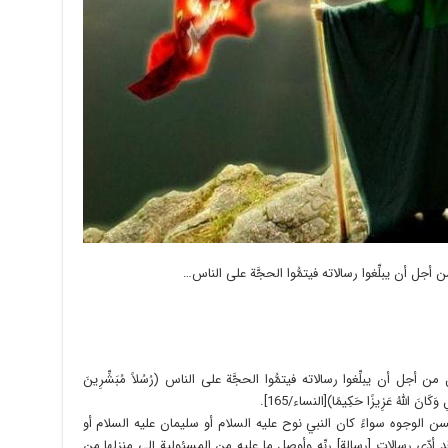
 أجل أن يبلِّغوا رسالاته فيتمُّوا الحجَّة على الناس…
أجل أن يبلِّغوا رسالاته فيتمُّوا الحجَّة على الناس (رُسُلاً مُبَشِّرِينَ
وَكَانَ اللَّهُ عَزِيزًا حَكِيمًا)[النساء/165].
أحسن الوجوه سواءً كان النبي نوح عليه السلام أو سليمان عليه السلام أو
 أدّى رسالات [رسالة] ربِّه وأوصل ما عليه من المسئولية إلى منزلها من