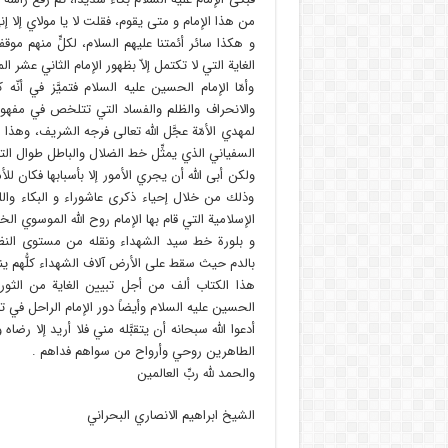
من هذا الإمام و متى يقوم، فقلت لا يا مولاي إلا
و هكذا سائر أئمتنا عليهم السلام، لكلٍّ منهم موقف
الغاية التي لا تكتمل إلاّ بظهور الإمام الثاني عشر ال
وأمّا الإمام الحسين عليه السلام فتميَّز في أ
والانحراف والظلم والفساد التي تتلخص في مفهوم 
لمهدي الأمّة عجَّل الله تعالى فرجه الشريف، وهذ
السفياني الذي يمثِّل خط الضلال والباطل طوال الت
ولكن أبى الله أن يجري الأمور إلا بأسبابها فكان للأ
وذلك من خلال إحياء ذكرى عاشوراء و البكاء واللط
الإسلامية التي قام بها الإمام روح الله الموسوي الخم
و بلورة خط سيد الشهداء ونقله من مستوى النظ
بالدم حيث سقط على الأرض آلاف الشهداء كلُّهم يناد
هذا الكتاب ألف من أجل تبيين الغاية من الثورة
الحسين عليه السلام وأيضاً دور الإمام الراحل في
أدعوا الله سبحانه أن يتقبَّله مني فلا أريد إلا 
الطاهرين روحي وأرواح من سواهم فداهم .
والحمد لله ربِّ العالمين
الشيخ ابراهيم الانصاري البحراني