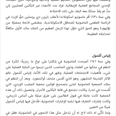
كإحدى المجامع العلمية الإيطالية، فزاد عدد الأعضاء غير البنَّائين العمليين إلى
حدٍّ لم يَعُدْ ممكنًا معه البقاء على ذلك الاختلاط.
وفي سنة ١٦٣٠ أقر ماسونيو اسكوتلاندا لأعقاب بارون دي روسلين حقَّ الإرث في
الرئاسة العظمى الماسونية للمحافل الاسكوتلاندية، بمقتضى لائحة ممضيَّة من
نوَّابهم،٤ وهو الحق الذي خوِّل لهذا الرجل العظيم من الملك جاك الأول مكافأةً
لخداماته العظيمة.
إلياس أشمول
وفي سنة ١٦٤٦ أصبحت الماسونية في إنكلترا على نوعٍ ما رمزيةً؛ لكثرة مَن
انتظم في سلكها من العلماء وذوي المناصب الذين ليسوا من البناية العملية على
شيء، فأُهمِلت الاجتماعات العملية، وظهر في تلك الأثناء إلياس أشمول عالِم
الآثار القديمة المشهور، وهو الذي أسَّس متحف أوكسفورد. وبعد أن انتظم في
سلك الجمعية الماسونية اعتنى بتصحيح قوانين جمعية الصليب الوردي، التي
أُسِّست في لندرا، وكانت تجتمع في قاعة البنَّائين الأحرار، وتفصيل ذلك أن هذه
الجمعية كانت عاملة في قبول الطالبين على طرق مبنيَّة على أساس تاريخي،
وكانت إشارات التعارف فيها تشبه الإشارات الماسونية، فأدخل فيها إلياس أشمول
شيئًا من التغيير.
ولما تأتَّى له ذلك لاحَ له أن يُدخِل مثل هذا التحوير في الماسونية، فغيَّر في