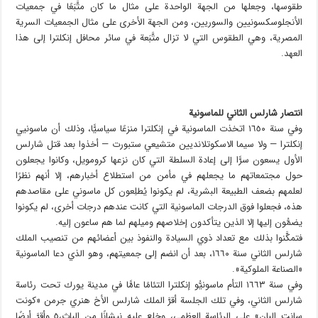
طقوسها، وجعلها من الجهة الواحدة على مثال ما كان متَّبَعًا في جمعيات
الأنجلوسكسونيين والسوريين، ومن الجهة الأخرى على مثال الجمعيات السرية
المصرية، وهي الطقوس التي لا تزال متَّبَعة في سائر محافل إنكلترا إلى هذا
العهد.
انتصار شارلس الثاني للماسونية
وفي سنة ١٦٥٠ اتخذت الماسونية في إنكلترا منزعًا سياسيًّا، وذلك أن ماسونيي
إنكلترا — ولا سيما الاسكوتلانديين متشيعي ستبورت — أخذوا بعد قتل شارلس
الأول يسعون سرًّا إلى إعادة السلطة التي كان نزعها كرومويل، وكانوا يجعلون
حول مجتمعاتهم ما يجعلهم في مأمن من استطلاع أخبارهم، إلا أنهم نظرًا
لعلمهم بضعف الطبيعة البشرية، لم يكونوا يُطلِعون كل ماسوني على مقاصدهم
هذه، فجعلوا فوق الدرجات الماسونية التي كانت عندهم درجات أخرى، لم يكونوا
يضمُّون إليها إلا الذين يتأكدون إخلاصهم وميلهم لما هم ساعون إليه.
فتمكَّنوا بذلك مع تعداد ذوي السيادة والنفوذ بين أعضائهم من تنصيب الملك
شارلس الثاني سنة ١٦٦٠، بعد أن انضم إلى جمعيتهم، وهو الذي دعا الماسونية
«الصناعة الملوكية».
وفي سنة ١٦٦٣ التأم ماسونيُّو إنكلترا التئامًا عامًّا في مدينة يورك تحت رئاسة
شارلس الثاني، وفي تلك الجلسة أقرَّ الملك شارلس الأخ هنري جرمن «كونت
سانت البان» على الرئاسة العظمى، وخلع عليه نيشانًا من الباث،٥ وأقرَّ أيضًا