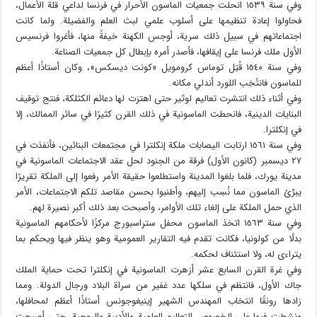
وفي سنة ١٥٣٩ انحلت جمعيات الماسون الأحرار في فرنسا لداعي قلة الأعمال،
فحاولوا إعادة تنظيمها على أسلوب علمي لبث العلم والفضيلة. ولما كانت
اجتماعاتهم في سبيل ذلك سرية، أوجس الكهنة خيفةً منها، فأغروا فرنسيس
الأول ملك فرنسا على إيقافها، فأصدر أمره بإبطال كل جمعيات الصناعة.
وفي سنة ١٥٤٠ قُتِل توماس كرومويل «كونت ديسكس»، وكان أستاذًا أعظم
للماسون فانتُخِب اللورد أندلي مكانه.
وفي أثناء ذلك انتشرت تعاليم لوثير حتى اهتزت لها دعائم الكثلكة، فنتج توقيف
البنايات الدينية، فانحطت الماسونية في ذلك القرن كثيرًا في سائر الممالك، إلا
في إنكلترا.
وفي سنة ١٥٦١ ارتابت اليصابات ملكة إنكلترا في مجتمعات البنائين، فأنفذت في
٢٧ ديسمبر (كانون الأول) فرقة من الجنود لحل عقد الاجتماعات الماسونية في
مدينة يورك، فلما بلغوا المدينة واستطلعوا حقيقة الأمر رفعوا إلى الملكة تقريرًا
يبرِّئ الماسون مما نُسِب إليهم، وأطنبوا بحسن مقاصد تلكم الاجتماعات، الأمر
الذي حمل الملكة على إلغاء تلك الأوامر، وأصبحت بعد ذلك أكبر نصيرة لهم.
وفي سنة ١٥٦٣ اتخذ الماسون محفل ستراسبورج مركزًا لأحكامهم الماسونية
بدلًا من كولونيا، فكانت تقدم فيه التقارير العمومية وهو ينظر فيها ويحكم بما
يتراءى له، ولا استئناف لحكمه.
وفي غرة القرن السابع عشر أزهرت الماسونية في إنكلترا تحت حماية الملك
جاك الأول، فانتظم في سلكها عدد غفير من سراة البلاد ورجال الدولة. ومما
زادها رونقًا انتخاب المهندس الشهير إينيغوجونس أستاذًا أعظم لمحافلها،
ونشطت فيها على الخصوص التعاليم العلمية والأدبية والروحية، حتى أصبحت