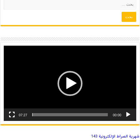
07:27
00:00
شهریة الصراط الإلكترونية 143