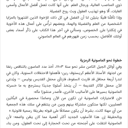
ذوي المناصب العالية، ورجال العلم. على أنها كانت تعمل أفضل الأعمال وأسمى
الغايات، أَلَا وهو تهذيب العقول وبث روح الفضيلة.
وإذا تأمَّلْنا قليلًا يتبيَّن لنا أن الفضل في كل ذلك للإخوة الذين اشتهروا بالمزايا
الشخصية من العلم والفضيلة والهمة، وبعضهم ترأَّس على أعمال هذه الأخوية
في إنكلترا على الخصوص، وسنأتي في آخِر هذا الكتاب على ذِكْر أسماء بعض
أولئك الأفاضل، بحسب زمن ظهورهم في العالم الماسوني.
خطوة نحو الماسونية الرمزية
وفي أوائل الجيل الثامن عشر نحو سنة ١٧٠٣، أخذ عدد الماسون بالتناقص رغمًا
عن اجتهاد الأستاذ الأعظم كريستوف رين؛ فأهملوا الاحتفالات السنوية، وكان في
لندرا أربعة محافل قد قاربت السقوط، فارتأى محفل القديس بوليس — ويُدعَى
الآن محفل الآثار القديمة — أن يتخذ أسلوبًا جديدًا يسترجع به ما خسرته
الماسونية بسيرها على الأساليب الأخرى، فأصدر منشورًا مآله:
«إن الامتيازات الماسونية لن تكون من الآن وصاعدًا محصورة في البنَّائين
العمليين، لكنها ستكون مشتركة بينهم وبين مَن ينتظم في سلك هذه الجمعية
من أي مهنة كانت، بشرط أن يكون مصادَقًا على قبوله بطريقة رسمية قانونية.»
وبالحقيقة إن هذا الأسلوب الجديد أكثر أهمية مما كان يظن واضعه؛ لأن
الماسونية انتقلت على أجنحته من نحت الحجارة إلى نحت العقول، ومن بناء