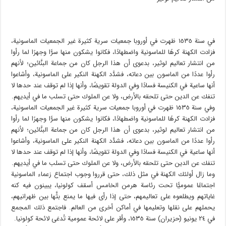
في سنة ١٥٣٥ ظهرت في أوروبا جمعيات سرية كثيرة غير الجمعيات الماسونية،
فزادت الكهنة كرهًا للماسونية واضطهادًا، فكانوا يشكون منها سرًّا وجهرًا لما رأوا
من انتشار تعاليم لوثير، بدعوى أن هذا الرجل كان من جماعة البنَّائين؛ لأنهم
رأوا عددًا من الماسون بين دعاته، فشدَّد الكهنة النكير على الماسونية، وأشاعوا
أنها ساعية في الكنيسة فسادًا وفي الدولة تقويضًا، وأنها إذا لم توقف عند حدها لا
تنفك عن الدين حتى تلحقه بالأرض، ولا عن الملوك حتى تسلب ما في أيديهم.
وفي سنة ١٥٣٥ ظهرت في أوروبا جمعيات سرية كثيرة غير الجمعيات الماسونية،
فزادت الكهنة كرهًا للماسونية واضطهادًا، فكانوا يشكون منها سرًّا وجهرًا لما رأوا
من انتشار تعاليم لوثير، بدعوى أن هذا الرجل كان من جماعة البنَّائين؛ لأنهم
رأوا عددًا من الماسون بين دعاته، فشدَّد الكهنة النكير على الماسونية، وأشاعوا
أنها ساعية في الكنيسة فسادًا وفي الدولة تقويضًا، وأنها إذا لم توقف عند حدها لا
تنفك عن الدين حتى تلحقه بالأرض، ولا عن الملوك حتى تسلب ما في أيديهم.
وما زال أولئك الكهنة في مثل ذلك، حتى قرروا وجوب اجتماع زعماء الماسونية
اجتماعًا عموميًّا تحت رئاسة هرمن الخامس أسقف كولونيا، يبينون فيه كنه
غاياتهم ويطلعوه على تعاليمهم، حتى إذا رأى فيها ما يمنع بثَّها بين ظهرانيهم،
يحملهم على نقلها وتعليمها في أماكن أخرى من العالم. فاجتمع ذلك المجمع
في ٢٤ يونيو (حزيران) سنة ١٥٣٥، وأقر على لائحة عمومية تُدعَى لائحة كولونيا.