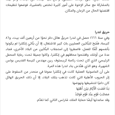
بالمشاركة مع سائر الإخوة على أمور كثيرة تختص بالعشيرة، فوضعوا تنظيمات
اقتضتها الحال من الزمان والمكان.
حريق لندرا
وفي سنة ١٦٦٦ حصل في لندرا حريقٌ هائل دمَّرَ نحوًا من أربعين ألف بيت، و٨٦
كنيسة، ففُتِحَ للبنَّائين العمليين بابٌ كبير للاشتغال، إلا أن بنَّائي إنكلترا لم يكونوا
بأنفسهم كُفْئًا للعمل، فاضطروا إلى استجلاب البنَّائين من البلاد الأخرى، فجاء
عدة من أولئك وافتتحوا محافلهم في إنكلترا، وكانوا جميعًا تحت رعاية المحفل
الرئيسي الذي كان تحت رئاسة كريستوف رين مهندس كنيسة القديس بولس
الشهيرة، وهو الذي هَنْدَسَ بناء لندرا هذه المرة.
على أن الماسونية العملية كانت في إنكلترا عمومًا في منحدر من السقوط على
إثر الحروب الأهلية التي كادت تذهب بتلك البلاد، إلا أن ذلك الحريق الهائل
كان داعيًا لتنشيطها ونهوضها.
بَذَا قَضَتِ الْأَيَّامُ بَيْنَ أَهْلِهَا
مَصَائِبُ قَوْمٍ عِنْدَ قَوْمٍ فَوَائِدُ
وقد ساعدتها أيضًا حماية الملك شارلس الثاني كما تقدَّمَ.