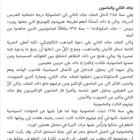
جاك الثاني والماسون
وفي سنة ١٦٨٥ أدخل الملك جاك الثاني إلى الماسونيَّة درجة «شفاليه القديس
أندريا»، وكان إذ ذاك أستاذًا أعظم لطريقة هيرودوم كِلوينينغ التي جعلها روبرت
بروس — ملك اسكوتلاندا — سنة ١٣١٤ مكافأةً للماسونيين الذين جاهدوا من
أجله.
وكان الملك جاك الثاني على دعوة المذهب الكاثوليكي، لكنه أعطى الحرية
التامة لسائر الأديان والمذاهب، وصرَّح لكلٍّ من دُعَاتها أن يتبع ما يدعوه إليه
ضميره ولا يبالي، فنتج من ذلك التظاهر انشقاق بين الطوائف المسيحية ومن
ضمنها الماسونية، فكانت إنكلترا إذ ذاك على حزبين عظيمين.
وكل منهما كان يحاول التداخل في الأعمال السياسية؛ فالحزب الواحد وهم
الماسون الاسكوتلانديون تشيَّعوا للملك جاك الثاني، وبعبارة أخرى للجزويت،
والحزب الآخَر كان من الماسون الإنكليز ومن غرضهم خلع ذلك الملك، وكان كلٌّ
من الطرفين يحاول الفوز لنفسه، وأخيرًا فاز الماسون الإنكليزيون وفرَّ جاك
الثاني وكثير من الجزويت والأعيان.
غيليوم الثالث والماسونية
وفي سنة ١٦٩٥ ذبلت الماسونية نوعًا لما طرأ عليها من الحوادث السياسية
الداخلية، لكنها في أيام غيليوم الثالث كانت تحت رعايته، فعادت إلى رونقها؛ لأنه
انتظم في سلكها وترأَّس عليها مرات كثيرة في محفل همتون كورت.
والماسونية في الجيل السابع عشر لم تَبْنِ بناية تستحق الذكر، وقد رأيت كيف
أن موضوعها كاد ينقلب من العملي إلى الرمزي لكثرة مَن انتظم في سلكها من