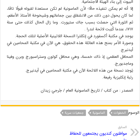
البيوت إلى بناء الهيئة الاجتماعية.
إلا أنه لم يمكن تنفيذه حالًا؛ لأن الماسونية لم تكن مستعدة لقبوله قبولًا تامًّا،
لما كان يحول دون ذلك من الانشقاق بين جماعاتهم وشيخوخة الأستاذ الأعظم،
ثم الثورة التي حصلت بسبب جاك ستيورت. وما زال الحال كذلك حتى سنة
١٧١٧، عندما كُتِبت لائحة لندرا .
يوجد في مكتبة أكسفورد في إنكلترا النسخة اللاتينية الأصلية لتلك الحجة.
وصورة الأمر بمنح هذه العائلة هذه الحقوق، هي الآن في مكتبة المحامين في
أيدنبرج.
المحافل العظمى إذ ذاك خمسة، وهي محافل كولون وستراسبورج وبرن وفينا
وماجدبورج.
يُوجَد نسخة من هذه اللائحة الآن في مكتبة المحامين في أيدنيرج.
رتبة إنكليزية رفيعة.
المصدر : من کتاب / تاريخ الماسونية العام / جُرجي زيدان
الوسوم
الخطوات
الماسونیة
جمعيات سرية
السابق
مواطنون کندیون یجتمعون للحفاظ