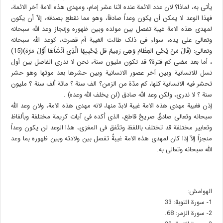
یأتی به، لماذا؟ لان عدد الائمة عنده اثنا عشر إمام، ومهدی هذه الامة آخر الائمة،
فهذا الوعد لا یمکن أن یکون وعداً صادقاً، وهو مما نقطع بصدقه، إلاّ أن یکون
لمهدی هذه الامة غیبة تفصل بین مولده وبین ظهوره وإنجاز وعد الله سبحانه
وتعالى على یده، سواء فی ذلک طالت الغیبة أم قصرت، کوعد الله سبحانه
وتعالى: (قَالَ مَنْ یُحْی العِظَامَ وَهِی رَمِیمٌ قل یُحْیِیهَا الَّذِی أنْشَأَهَا أَوَّلَ مَرَّة)(15)
، أما بعد مضی کم فترة؟ قد تکون ملیون سنة، نحن لا ندری الفاصل بین أول
نسل للانسانیة وبین آخر عصور الانسانیة وبین حشرها بعد موتها وهو حشر
تحشر فیه الانسانیة کلها، کم مدّة من الزمن؟ الف سنة ؟ مائة ألف سنة ؟ ملیون
سنة ؟ لا ندری، ولکن وعد الله صادق (لن یخلف الله وعده) .
إذن فغیبة مهدی هذه الامة غیبة لابدّ منها، لانه مهدی هذه الامة، ولان وعد الله
سبحانه وتعالى صادقٌ صریحٌ قاطع، الذی أکده فی آیات کریمة مختلفة وبألفاظ
وتعابیر مختلفة قد تختلف باللفظ وتتّفق فی المغزى، هذا الوعد لن یکون وعداً
منجزاً إلاّ إذا کان لمهدی هذه الامة غیبةٌ تفصل بین ولادته وبین ظهوره بما وعد
الله سبحانه وتعالى به.
الهوامش:
1- سورة التوبة: 33
2- سورة الزمر: 68.