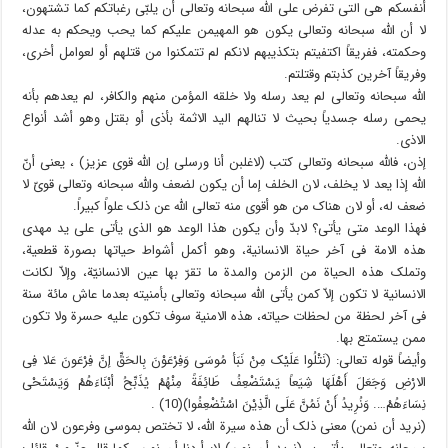
أنفسکم هی التی تفرض على الله سبحانه وتعالى أن یلبّی رغباتکم کما تشتهون،
لا أن الله سبحانه وتعالى یکون هو المهیمن علیکم کما یحب ویحکم به عدله
وحکمته، ففریقاً اکتفیتم بتکذیبهم لانکم لم تتمکنوا من قتلهم أو لعوامل أخرى،
وفریقاً آخرین کذبتم وقتلتم.
الله سبحانه وتعالى لم یعد رسله ولا خلقه المؤمن منهم والکافر، لم یعدهم بأنه
یحمی رسله جسدیاً بحیث لا تنالهم الید الاثمة بأذى أو بقتل وهو أشد أنواع
الاذى.
إذن، فالله سبحانه وتعالى کتب (لاغلبن أنا ورسلی إن الله قوی عزیز) ، یعنی أنّ
الله إذا یعد لا یخلف، لان الخلف إما أن یکون لضعف والله سبحانه وتعالى قویّ لا
ضعف له، أو لان هناک من هو أقوى منه تعالى الله عن ذلک علواً کبیراً.
فهذا الوعد متى یأتی؟ لابدّ وأن یکون هذا الوعد هو الذی یأتی على ید مهدی
هذه الامة فی آخر حیاة الانسانیة، وهو أکمل أشواط حیاتها بصورة قطعیة،
وتملک هذه الحیاة من الزمن والمدة ما تقرّ بها عین الانسانیّة، وإلاّ لکانت
الانسانیة لا تکون إلاّ کمن یأتی الله سبحانه وتعالى بأمنیته بعدما عاش مائة سنة
فی آخر لحظة من لحظات حیاته، هذه الامنیة سوف تکون علیه حسرة ولا تکون
ممن یستمتع بها.
وأیضاً قوله تعالى: (نَتْلُوا عَلَیْک مِنْ نَبَأ مُوسَى وَفِرْعَوْنَ بِالحَقِّ إنَّ فِرْعَونَ عَلا فِی
الارْضِ وَجَعَلَ أَهْلَهَا شِیَعاً یَسْتَضْعِفُ طَائِفَةً مِنْهُمْ یُذَبِّحُ أبْنَاءَهُمْ وَیَسْتَحْی
نِسَاءَهُمْ…. وَنُرِیدُ أَنْ نَمُنَّ عَلَى الَّذِیْنَ اسْتُضْعِفُوا)(10) .
(نرید أن نمن) معنى ذلک أن هذه سیرة الله، لا تختص بموسى وفرعون لان الله