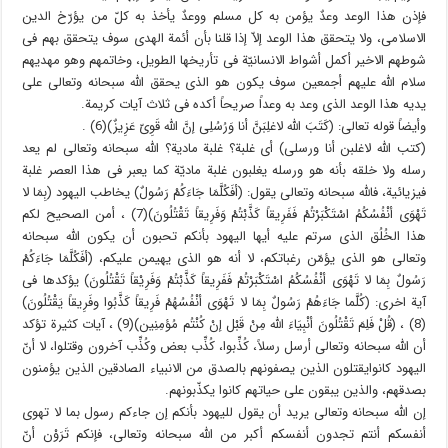
فإذن هذا الوعد وعدٌ یؤمن به کل مسلم ووعدٌ یأخذ به کلّ من یؤرّخ الدین
الاسلامی، ولا یتحقق هذا الوعد إلاّ إذا قلنا بأن أئمة الهدى سوف یتحقق بهم فی
شوطهم الاخیر أکمل أشواط الانسانیّة فی تأریخها الطویل، وخاتمهم وهو مهدیهم
سلام الله علیهم أجمعین سوف یکون هو الذی یحقق الله سبحانه وتعالى على
یدیه هذا الوعد الذی وعد به وعداً صریحاً أکده فی ثلاث آیات کریمة.
وأیضاً قوله تعالى: (کَتَبَ الله لاغلِبَنَّ أنا وَرُسُلِی إنَّ الله قَوِیّ عَزِیزٌ)(6) .
(کتب الله لاغلبن أنا ورسلی) أی غلبة؟ غلبة مادیة؟ الله سبحانه وتعالى لم یعد
رسله ولا خلقه بأنه هو ورسله یغلبون غلبة مادیّة کما یعبر فی هذا العصر غلبة
فیزیائیة، فالله سبحانه وتعالى یقول: (أفَکُلَّمَا جَاءَکُمْ رَسُولٌ) یخاطب الیهود (بِمَا لا
تَهْوَى أنْفُسُکُمُ اسْتَکْبَرْتُمْ فَفَرِیقاً کَذَّبْتُمْ وَفَرِیقاً تَقْتُلُونَ)(7) ، أمن الصحیح لکم
هذا الخُلُق الذی سرتم علیه أیها الیهود بأنکم تحبون أن یکون الله سبحانه
وتعالى هو الذی یؤمّن رغباتکم، لا أنه هو الذی یهیمن علیکم، (أفَکُلَّمَا جَاءَکُمْ
رَسُولٌ بِمَا لا تَهْوَى أنْفُسُکُمُ اسْتَکْبَرْتُمْ فَفَرِیقاً کَذَّبْتُمْ وَفَرِیْقاً تَقْتُلُونَ) یؤکدها فی
آیة اخرى: (کُلَّما جَاءَهُمْ رَسُولٌ بِمَا لا تَهْوَى أنْفُسُهُمْ فَرِیقاً کَذَّبُوا وفَرِیقاً یَقْتُلُونَ)
(8) ، (قُلْ فَلِمَ تَقْتُلُونَ أنْبِیَاءَ الله مِنْ قَبْل إنْ کُنْتُم مُؤمِنِین)(9) ، آیات کثیرة تؤکد
أن الله سبحانه وتعالى أرسل رسلاً، کُذِّبوا، کُذِّب بعض وکُذِّب آخرون وقتلوا، لا أنّ
الیهود کانوایقتلون الذین یصفونهم بالصدق من الانبیاء الصادقین الذین یؤمنون
بصدقهم، والذین یبقون على حیاتهم کانوا یکذّبونهم.
إن الله سبحانه وتعالى یرید أن یقول للیهود بأنکم إن جاءکم رسول بما لا تهوى
أنفسکم أنتم تجدون أنفسکم أکبر من الله سبحانه وتعالى، فإنکم تَرَوْن أنّ