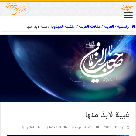
الرئيسية
/
العربیة
/
مقالات العربیة
/
القضية المهدویة
/
غیبة لابدّ منها
غیبة لابدّ منها
يوليو 18, 2019
القضية المهدویة
اضف تعليق
944 زيارة