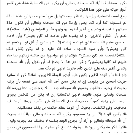
نکون سعداء کما أراد الله سبحانه وتعالى، أن یکون دور الانسانیة هذا، هی أقصر
أدوار حیاته على ظهر هذا الکوکب.
ومع أسف الانسانیة وبؤسها وشقائها ومحنتها بل من أعظم محنها أن هذه المدّة
لم تستوف کما أراد الله، یعنی بإرادة من الله سبحانه وتعالى أن تکون مدّة
حیاتهم الطبیعیة وهم بین أظهر أمتهم یهدونهم، فأمیر المؤمنین (علیه السلام) لا
نعلم بأن أشقى الاخرین لو لم یضربه على هامته کم کان یعیش؟ وأن الامام
الحسن سلام الله علیه الذی لم تدم إمامته إلاّ عشر سنین أو أقل لو لم یُسم کم
کان یعیش؟ وأن سید الشهداء سلام الله علیه لو لم یکن یُقتل تلک
القتلة)الفجیعة کم کان یعیش؟ هؤلاء لو لم یواجهوا من طاغیة زمانهم بما جاء
علیهم کم کانوا یعیشون؟ ولکن مع هذا لا یصحّ لنا أن نقول بأن الله سبحانه
وتعالى أظهر دینه على الدین کلّه، فالوعد الالهی لم یأت بعد.
ولو قلنا بأن الوعد الالهی یکون على أیدی الهداة الالهیین، لماذا؟ لان الانسانیة
جرّبت أحسن من یقودها إن لم یکن ممن أخذ الله العهد على نفسه بأن یرقبه
بحیث لا یحید ، فالذین رحمهم الله سبحانه وتعالى لا یتجاوزون عمّا یریده الله
سبحانه وتعالى منهم، فالوعد الالهی للانسانیّة إن لم یکن من شخص یجری
الوعد على یدیه کفوءاً صحیحاً، تقع الانسانیّة فی مآسی ویقع الوعد فی
مجافیات وفی تناقضات، بحیث أن الوعد یفقد حکمته بل یفقد مصداقیّته.
فلا یکون الوعد إلاّ على ید معصوم، یکون الله سبحانه وتعالى مراقباً له، بحیث
أن الله سبحانه وتعالى لو أراد أن یجری الوعد بنفسه لا یختلف عما یجریه ولیّه.
فالایة الکریمة یکفی ورودها مرة واحدة، مع أنها جاءت بهذا المضمون فی ضمن