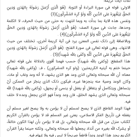
ثلاث آیات کریمة:
الاولى: قوله فی سورة البراءة أو التوبة: (هُوَ الَّذِی أَرْسَلَ رَسُولَهُ بِالهُدَى وَدِینِ
الحَقِّ لِیُظْهِرَهُ عَلى الدِّینِ کُلِّهِ وَلَوْ کَرِهَ المُشْرِکُونَ)(3)
ونفس هذه الایة بما بدأت به وبما انتهت به حتى من حیث الحرف، لا الکلمة
وحدها، جاءت فی سورة الصف: (هُوَ الَّذِی أَرْسَلَ رَسُولَهُ بِالهُدَى وَدِینِ الحَقِّ
لِیُظْهِرَهُ عَلى الدِّینِ کُلِّهِ وَلَوْ کَرِهَ المُشْرِکُونَ)(4) .
وبالاضافة إلى ذلک نفس المعنى یرد فی آیة کریمة أخرى، تختلف من حیث
الانتهاء، وهی قوله تعالى فی سورة الفتح: (هُوَ الَّذِی أَرْسَلَ رَسُولَهُ بِالهُدَى وَدِینِ
الحَقِّ لِیُظْهِرَهُ عَلى الدِّینِ کُلِّهِ وَکَفَى بالله شَهِیداً)(5) .
هذا المقطع: (وکفى بالله شهیداً) حسب فهمنا أقوى بالدلالة على قوله تعالى
حینما ختم به آیتیه الکریمتین: (ولو کره المشرکون) ، فـ: (وکفى بالله شهیداً)
معناه: أن الله سبحانه وتعالى الذی وعد هو الذی یشهد، لا أنه وعد وغاب أو مات،
وکان الوعد وصیة منه ینجزها غیره، فیکون ذلک الذی ینجّز من الممکن أنْ
یتساهل ویتکاسل أو یتغافل أو یغفل أو ینسى أو یجهل، (وکفى بالله شهیدا) الله
سبحانه وتعالى الذی یشهد الخلق، فان وعد وعداً فهو الذی یجعل وعده لا خلف
فیه.
فهذا الوعد القاطع الذی لا یصح لمسلم أن لا یؤمن به ولا یصح لغیر مسلم أن
یغفله فی تأریخ الفکر الاسلامی، یعنی غیر المسلم قد لا یؤمن بالقرآن الکریم
ککتاب منزل من قبل الله سبحانه وتعالى، بل قد لا یؤمن بأن لهذا الکون خالقاً،
أو یشرک الله بغیره من أنداد یجعلها لله سبحانه وتعالى، ولکنه حینما یقرأ القرآن
الکریم یجد هذا الوعد وعداً قاطعاً صریحاً لا لبس فیه ولا إبهام فیه.