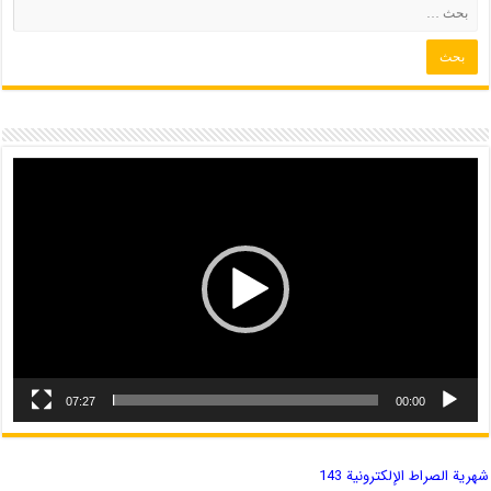
07:27
00:00
شهریة الصراط الإلكترونية 143