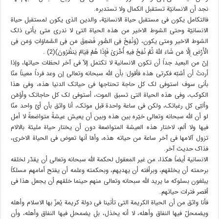
نجد أن الانسانیّة تستقبل الکمال ولا تستدبره.
فالتکامل یکون فی مستقبل حیاة الانسانیّة، والدین الذی یکون لمستقبل حیاة
الانسانیّة وحتى الشوط الاخیر من هذه الحیاة التی لا ندری متى یأتی ذلک
الشوط الاخیر ومتى یکون، (وَنُفِخَ فِی الصُّورِ فَصَعِقَ مَن فِی السَّمَاوَاتِ وَمَن فِی
الْأَرْضِ إِلَّا مَن شَاءَ اللَّهُ ثُمَّ نُفِخَ فِیهِ أُخْرَىٰ فَإِذَا هُمْ قِیَامٌ یَنظُرُونَ)(2) .
إنّ من البعید جداً أن تکون الانسانیة لا تکتمل إلاّ فی آخر لحظات حیاتها، وإذا
أردتُ أن أشبّه فکرتی هذه فأقول: بأن الله سبحانه وتعالى إن وعد فرداً معیناً منّا
بأنی سوف استوفی لک کل حاجة تحتاجها فی حیاتک الدنیا هذه، وفی هذا
الکوکب، وفی هذه الحیاة التی تسبق الموت، أستوفی لک کل حاجاتک وأؤمّن
وألبّی کل رغباتک، ولکن فی ساعة واحدة قبل موتک، أنا واثق بأن أیّ واحد منّا
لو أن الله سبحانه وتعالى خیّره بین هذه وبین أن یعیش عیشةً متواضعةً لا أمل
فیها ولا ألم، لاختار هذه العیشة المتواضعة دون أن یختار حیاة ملیئة بالالام
تزول آلامها فی آخر ساعة من حیاته هذه، وأمّا أنها تعوض فی الحیاة الاخرى،
فذاک حدیث آخر.
الانسانیة أیضاً هکذا، من غیر المعقول لحکمة الله سبحانه وتعالى أن یقدّر لخلقه
برحمته أن یخلقهم، وبرأفته أن یهدیهم، وبحکمته وعلمه أن یفتح أمامهم مسلکاً
یبلغون بسلوکه ما یرید الله سبحانه وتعالى منهم حینما خلقهم أن یجعل هذا فی
أقصر فترات حیاتهم.
فأنا واثق من أن الحیاة الکریمة التی تأتینا فی دولة کریمة یُعزّ بها الاسلام وأهله
ویضمحلّ فیها النفاق وأهله، لا أنه یخذل، بل یضمحل فیها النفاق وأهله، وأن