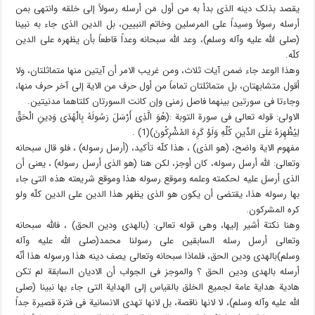
یقصد بذلک دینه الذی بدأ به من أول مَن أرسله رسولاً إلى خلقه وانتهى بمن
أرسله رسولاً وسیداً على المرسلین وخاتم النبیین، بل الدین الذی جاء به نبینا
(صلى الله علیه وآله وسلم)، وعد الله سبحانه وعداً قاطعاً بأن یظهره على الدین
کلّه.
وهذا الوعد جاء ضمن آیات ثلاث، ومن غریب الامر أن آیتین منها متماثلتان، ولا
أقول متشابهتان، بل متماثلتان تماماً من أول حرف من الایة إلى آخر حرف منها،
وجاءتا فی سورتین بینهما فاصل زمنی وإن کانت السورتان کلتاهما مدنیتین.
الاولى: قوله تعالى فی سورة التوبة :(هُوَ الَّذِی أَرْسَلَ رَسُولَهُ بِالْهُدَى وَدِینِ الْحَقِّ
لِیُظْهِرَهُ عَلَى الدِّینِ کُلِّهِ وَلَوْ کَرِهَ المُشْرِکُونَ)(1) .
مفهوم الایة واضح، (هو الذی) ، هذا کلّه تأکید، (أرسل رسوله) ، فلو قال سبحانه
وتعالى: الله أرسل رسوله، کان أوجز، لکن هنا (هو الذی أرسل رسوله) ، یعنی أن
الذی أرسل علیه لحکمته وعلمه وموقع رسوله هذا وموقع شریعته هذه التی جاء
بها رسوله هذا، یقتضی أن یکون هو الذی یظهر هذا الدین على الدین کلّه ولو
کره المشرکون.
وهنا نکتة أشیر إلیها، وهی قوله تعالى: (بالهدى ودین الحق) ، فالله سبحانه
وتعالى أرسل رسله السابقین على رسولنا محمد(صلى الله علیه وآله
وسلم)بالهدى ودین الحق، فلماذا سبحانه وتعالى یصف دینه هذا ورسوله هذا أنّه
أرسله بالهدى ودین الحق ؟ والموجز فی الجواب أن الادیان السابقة لم تکن
هادیة هدایة عامة لجمیع الخلق بالقیاس إلى الهدایة التی جاء بها نبینا (صلى
الله علیه وآله وسلم)، لا لانها ناقصة، بل لانها تهدی الانسانیة فی فترة قصیرة جداً