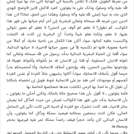
من عمرها الطویل، فتلک لا تقاس بالنسبة الى الهدایة التی جاء بها نبینا (صلى
الله علیه وآله وسلم)، وذلک على ما یقولون: الفرد الاکمل الابرز الاوضح للهدى
الذی جاء به نبینا (صلى الله علیه وآله وسلم)، وهکذا دین الحق، لماذا؟ لان هذا
الدین دین شرعه الله سبحانه وتعالى للبشریة إلى آخر أیام حیاتها على ظهر هذا
الکوکب، کم تطول؟ لا نعلم، کم ألوف من السنن؟ لا نعلم، کم عصور تتوالى
علیها، لا نعلم، ولکننا نعلم شیئاً واحداً: أنّ البشریة إن کانت قد اکتملت
واکتسبت مافیه کمالها، سواء أکان هذا الکمال من ناحیة مادیة، أم کمالاً من
ناحیة معنویة، فانها لم تکتسبه إلاّ فی عصور حیاتها الاخیرة، لا حیاتها البدائیة،
سواء أقلنا: إن الحیاة البشریة البدائیة بدأت برسول من الله سبحانه وتعالى کما
تقوله الادیان السماویة، أو قلنا: إن الانسان قد مرّ بأشواط وأشواط طویلة قد
یؤرّخونها بملایین السنین، وقد یؤرّخون أسلاف الانسانیة، وأنا أستمیحکم عذراً
حینما أقول بأسلاف الانسانیّة، سواءاً أکانوا یشبهون مثلاً القردة أو نفس القردة
أنفسهم أو موجودات أخر، فقد مرّ على الانسانیة شوط طویل إن لخصناه بامکاننا
أن نقول کل ما امتدّ بها الزمن تکاملت عندها خصائصها الخاصة بها.
فکما یقولون ـ لا أقول: بأن هذا صحیح مائة بالمائة، ولکنی أحکی ما یقولون ـ
بأن الانسانیة بدأت على ظهر هذا الکواکب تعیش من حیث المأکل کما یعیش
سائر الاحیاء، فقد کانت تشترک مع القردة أو الدببة التی کانت تأتی إلى الساحل
المائی، فکان الدبّ یستعین بمخالبه فیصید سمکة ویأکل کما یقولون، وأن
الانسان البدائی کان یأخذ حجراً فیقف راصداً سمکة تمر علیه فیرمیها بحجر
ویصطادها.
والان حینما نأتی إلى أواخر عصور الانسانیّة حتى فی التاریخ المجمل المبهم لها،