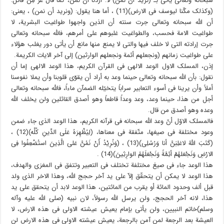
سبحانه وتعالى یأتی بـ (نرید أن نمن) لا: أردنا أن نمن، کما قال عزّ مِنْ قائل:
(وکذلک مکّنا لیوسف فی الارض)(11) ، أما هنا یقول: (ونرید أن نمن) ، یعنی:
أن الله سبحانه وتعالى جرت سنته أن الذین واجهوا طواغیت البشریة، لا
طواغیت الامة فحسب، والطواغیت غلبوهم على أمرهم، فالله سبحانه وتعالى
جرت إرادته التی لا خلف فیها والتی لا یمنع منها مانع أن یأتی دور یغلب هؤلاء
على طواغیت زمانهم (ونجعلهم أئمة ونجعلهم الوارثین) إلى آخر الایات الکریمة.
إذن، المسلک الاول الوعد الالهی فی القرآن الکریم، هذا الوعد الالهی إما أن
نقول: بأن الله سبحانه وتعالى حینما وعد به أراد أن یقوّی قلوبنا وأن یملا نفوسنا
أملاً وأن یرینا فی أسوء التعابیر سراباً یتخیّله الضمآن ماءاً، فالله سبحانه وتعالى
أجل من هذا، حینما وعد، وعد وعداً قاطعاً وهو أصدق القائلین ولن یخلف الله
وعده وهو أصدق من قال.
فالمسلک الاوّل أنّ وعد الله سبحانه فی قرآنه الکریم، هذا الوعد الذی جاء ضمن
وعود مختلفة فی صیغها، متّفقة فی معناها، (لِیُظْهِرَهُ عَلَى الدِّینِ کُلِّه)(12) ،
(کَتَبَ اللهُ لاغلِبَنَّ أنا وَرُسُلِی)(13) ، (وَنُرِیْدُ أَنْ نَمُنَّ عَلى الَّذِینَ استُضْعِفُوا فِی
الارْضِ وَنَجْعَلهُمْ أئِمَّةً وَنَجْعَلَهُمُ الوارِثِینَ)(14) .
هذا الوعد جاء فی صیغ مختلفة تختلف فی التعبیر وتتفق فی المغزى والهدف،
هذا الوعد لا یمکن أن یتحقّق إلاّ على ید آخر حجج الله، وهذا الاخر الذی ولد
قبل ألف وحدود المائة أو یقرب من المائتین، هذا الوعد لابد أن یتحقق على ید
هذا، لانه آخر الحجج، ولن یرسل الله رسولاً، لان نبیه (صلى الله علیه وآله
وسلم)خاتم النبیین، ولن یأتی بإمام یعیش عیشته الاولى فی هذه الارض، لا
العیشة بعد الرجعة لمن آمن بالرجعة، یعیش عیشته الاولى فی هذه الارض لن