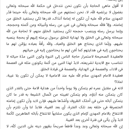
لا أقول ماهی الحاجة بأن نکون نحن نتدخل فی حکمة الله سبحانه وتعالى
بفضول لا یرتضیه الله، لا، نحن نستفهم من الله سبحانه وتعالى بأنه حینما قدّر
للمهدی سلام الله علیه أن تکون له إمامة آنذاک، قدرها لکی یستفید الخلق من
إمامته، وإلاّ فالله سبحانه وتعالى فی غنى عن رسله وأنبیائه وعن أئمته وحججه،
وإنما یرسل رسله وینصب حججه لکی یستفید الخلق منهم، لا لحاجة من الله
سبحانه وتعالى فی الخلق ولا لهدایة للخلق برسول یرسله إلیهم أو بحجة ینصبه
علیهم، وإنّما الذی یحتاج هو الخلق والعباد، والله رأفةً بعباده یؤمِّن لهم ما
یحتاجون إلیه فی هدایتهم کما أمّن لهم ما یحتاجون إلیه فی حیاتهم.
فالعقیدة الصحیحة لاستمرار حاجة الناس إلى النبوة وکون النبی مدّة حیاته لا
تتناسب مع الابدیة لشریعته، لابدّ لهذا النبی من أئمة یکونون مثله فی العصمة
فی الاداء، والعصمة فی الهدایة، والعصمة فی قیادة الخلق.
فعقیدة الامام المهدی سلام الله علیه عند الامامیة لا یمکن أن تکون بلا غیبة،
لماذا؟
لانه فی مقتبل عمره لم یتمکن ولا یوماً واحداً من هدایة الامة حتى بالقدر الذی
کان یتمکن منه آباؤه، ولم یتمکن لغیبته من اتّصال الشیعة به قدر ما کان
یتمکن آبائه حتى فی أحلک الظروف وأشدّها علیهم، فإذن لابد وأن تکون إمامته
المتصرفة فی خلقه بعد تلک الفترة، أی بعد الغیبة، فلابدّ لنا وأن نلتزم بأن
الانتفاع بالامام المهدی کإمام الذی یکون مشابهاً للانتفاع بآبائه الطاهرین کأئمة
لابدّ وأن یأتی فی فترة أخرى بعد الغیبة.
إن الله سبحانه وتعالى وعد وعداً قاطعاً صریحاً بظهور دینه على الدین کلّه، لا