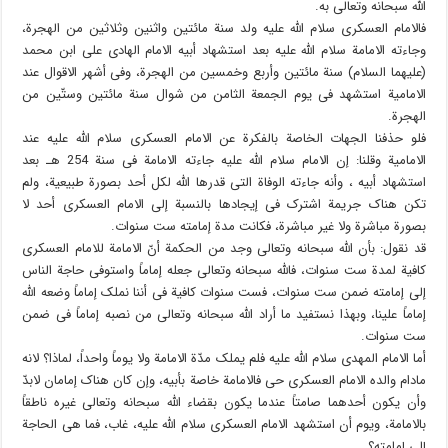
الله سبحانه وتعالى به.
فالامام العسکری سلام الله علیه ولد سنة مائتین واثنین وثلاثین من الهجرة،
وجاءته الامامة سلام الله علیه بعد استشهاد أبیه الامام الهادی علی ابن محمد
(علیهما السلام) سنة مائتین وأربع وخمسین من الهجرة، وفی أشهر الاقوال عند
الامامیة استشهد فی یوم الجمعة الثامن من شوال سنة مائتین وستّین من
الهجرة.
فلو حذفنا الجهات الخاصة بالفکرة عن الامام العسکری سلام الله علیه عند
الامامیة وقلنا: إن الامام سلام الله علیه جاءته الامامة فی سنة 254 هـ بعد
استشهاد أبیه ، وأنه جاءته الوفاة التی قدرها الله لکل أحد بصورة طبیعیة، ولم
تکن هناک جریمة اشترک فی إیجادها بالنسبة إلى الامام العسکری أحد لا
بصورة مباشرة ولا غیر مباشرة، فکانت مدة إمامته ست سنوات.
قد نقول: بأن الله سبحانه وتعالى وجد من الحکمة أنّ الامامة للامام العسکری
کافیة لمدة ست سنوات، فالله سبحانه وتعالى جعله إماماً واستوفى حاجة الناس
إلى إمامته ضمن ست سنوات، فست سنوات کافیة فی أننا نملک إماماً وضعه الله
إماماً علینا، وبهذا نستفید ما أراد الله سبحانه وتعالى من نصبه إماماً فی ضمن
ست سنوات.
أما الامام المهدی سلام الله علیه فلم یملک مدّة الامامة ولا یوماً واحداً، لماذا؟ لانه
مادام والده الامام العسکری حی فالامامة خاصة بأبیه، وإن کان هناک إمامان لابدّ
وأن یکون أحدهما صامتاً عندما یکون بقضاء الله سبحانه وتعالى غیره ناطقاً
بالامامة، ویوم أن استشهد الامام العسکری سلام الله علیه، غاب، فما هی الحاجة
إلى إمامته؟