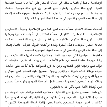
الإسلامية ـ عدا الإمامية ـ تنظر إلى مسألة الانتظار على أنها حالة سلبية يعيشها
الفرد ، فهي حالة سكون وانطواء على النفس، بل هي حالة تجميد الطاقات
بحجة انتظار الموعود، وهذه النظرة وليدة تراكمات ظروف معرفية خاصة، إضافة
إلى حالة عدم الوعي والقصور في فلسفة الغيبة المهدوية المباركة.
أضحت مسألة الانتظار مسألة مهمة لدى المدارس الإسلامية جميعاً ، فالمدارس
الإسلامية ـ عدا الإمامية ـ تنظر إلى مسألة الانتظار على أنها حالة سلبية يعيشها
الفرد ، فهي حالة سكون وانطواء على النفس، بل هي حالة تجميد الطاقات
بحجة انتظار الموعود، وهذه النظرة وليدة تراكمات ظروف معرفية خاصة، إضافة
إلى حالة عدم الوعي والقصور في فلسفة الغيبة المهدوية المباركة.
فالظروف السياسية التي مرت بها الأمة الإسلامية خلفت لديها حالة عكوف على
رؤية مهدوية خاصة تبتعد عن واقع الأحاديث التي رواها الفريقان ، فالأحاديث
تؤكد على وجوب ظهور المهدي، ومن ثم فإنّ الشواهد تؤكد كذلك على إمكانية
حياته وبقائه لمدة طويلة ، والإقرار بوجود المسيح عليه السلام الذي سيكون
ظهيراً للمهدي في نهضته وادخاره لهذه المهمة الإلهية ، والتسليم للخضر بحياته
وبقائه لهذه السنين المتطاولة يوجب قبول أطروحة المهدي وكونه حياً يعيش
بين أوساط الأمة حتى يأذن الله له بالظهور.
كل هذه المسائل تطرح على الذهنية الإسلامية العامة وينتظر منها الإجابة عن
سبب إمكانية قبول بقاء عيسى حياً والتردد في إمكانية بقاء الإمام المهدي حياً
كذلك ، أليس مهمة السيدين واحدة وهي إقامة الدولة المهدوية الكبرى ؟