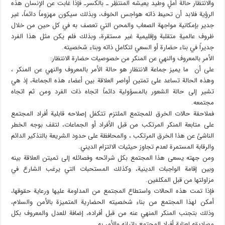
والانتظار حالة أملٍ وطيد يعيشه المنتظِر ـ بالكسرـ فإذا غابت عن الإنسان هذه
الرؤية فلابد أن تحيط ذاته هواجس الخوف، وبذلك سيكون مهزوماً دائماً، غير
جدير بإمكانية مواجهة الصعاب والمحن التي تعصف به في كل حين من خلال
ظروف عالميةِ متقلبة وإقليمية غير مستقرة، وبذلك فلم يكن مثل هذا الفرد
جديراً في بناء حضارة أو السعي لتكامل ذاته وبناء شخصيته.
الأمر بالمعروف والنهي عن المنكر من خصوصيات حضارة الانتظار:
على أن ما يميز جماعة الانتظار هو حالة الأمر بالمعروف والنهي عن المنكر ،
وهذه الحالة تساعد على تمتين أواصر العلاقة بين أعضاء هذه الجماعة، إذ هي
تشير إلى حالة الشعور بالمسؤولية دائماً اتجاه ذات الفرد ومن ثم اتجاه
مجتمعه.
فملاحقة حالات الخرق للمجتمع الملتزم تتكفل إصلاحه قابلية أفراد المجتمع
على متابعة المنكر المرتكب من قبل الأفراد أو الجماعات، لتقف بوجه الخطر
الناشئ عن هذا الخرق المرتكب ، والمحافظة على حدود الشريعة بالتذكير الدائم
والرقابة المستمرة لعدم تجاوز حيثيات الالتزام الديني.
ومن جهته يسعى هذا المجتمع بكل شرائحه وفصائله إلى تميتن العلاقة بينه
وبين إقامة الواجبات الدينية، وكذلك المستحبات التي يرغب الشارع في
مزاولتها من قبل المكلفين.
فإذا تمت هذه الحالات واستطاع المجتمع من المداومة عليها ورعاية حقوقها،
أمكن لهذا المجتمع من بناء شخصيته الحضارية المتميزة بالأمن والسلام،
وذلك بتجنب المنكر المنهي عنه من قبل أفراده، إضافة للعدل والمعروف بكل
مصاديقه لعناية أفراد المجتمع بإتيانه والأمر به.