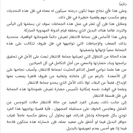
دائماً.
وعلى هذا فأي نجاح مهما تكون درجته سيكون له معناه في ظل هذه التحديات
وهو مكسب مهم وقضية خطيرة في ظل ذلك.
ومقابل هذا فإن أي تعثر في عمل هذه الجماعات سوف لن يسلمها إلى اليأس
والتردد طالما هناك البديل الذي يحققه قيام الدولة المهدوية المباركة.
وعلى هذا الأساس فإن جماعة الانتظار تعيش دائماً طموحاتها الواقعية، متحدية
بذلك الصعاب والإحباطات التي تواجهها في ظل ظروف تتكالب على هذه
الجماعة سعياً لإنهائها وتصفيتها.
هذه الحالة من التفاؤل التي تعيشها جماعة الانتظار تبعث على الأمل في تحقيق
برامجها وبناء حضارتها والسعي من أجل التكامل في كل الميادين.
من هنا علمنا دواعي العمل الدائم الحثيث لجماعة الانتظار، وأسباب نجاحها على
كل الأصعدة بالرغم من كل ماعانته وتعانيه من ظروف قاهرة يصعب معها
الإبداع، فضلاً عن البقاء، لولا ذلك الأمل الذي يحدو جماعة الانتظار.
وعلمنا في الوقت نفسه إمكانية تأسيس حضارة تعيش طموحاتها هذه الجماعة
في ظل فلسفة الانتظار.
إلى جانب ذلك، يعيش الفرد البعيد عن حالة الانتظار حالات التوجس من
الفشل وهاجس الخوف على مستقبله المجهول ، فأية قضية يواجهها هذا الفرد
تودي بكل طموحاته وتشل قدراته، فهو يحاول أن يحقق مكسبه عاجلاً لغياب
حوافز البديل فيما لو أخفق على صعيد عمله، فإن خسارته هذه ستكون فادحة
فيما إذا هو أحس بعدم تعويضها بالبديل.