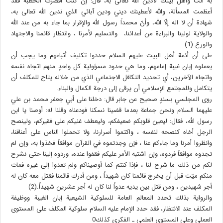
به أنت وأهل بيتك لأدين الله تعالى به، قال: إن كنت أقصرت الخطبة فقد
أعظمت المسألة، والله لأعطينك ديني ودين آبائي الذي ندين الله تعالى به،
شهادة أن لا اله إلّا الله، وأنّ محمداً رسول الله والإقرار بما جاء به من عند الله
والولاية لولينا والبراءة من أعدائنا، والتسليم لأمرنا ، وانتظار قائمنا والاجتهاد
والورع.(1)
على أن أئمة أهل البيت عليهم السلام حددوا تكليف أتباعهم وما يجب أن
يعملوه إبان غيبة إمامهم، وما هي حدود مسؤولية كل واحدٍ منهم اتجاه نفسه
واتجاه الآخرين، أي تحديد التكافل الاجتماعي الذي من خلاله يتاح للمكلف أن
يتكامل وللمجتمع الإسلامي أن يرقى إلى درجة الكمال والبناء.
روى المجلسي بسندٍ صحيح عن جابر قال: دخلنا على أبي جعفر محمد بن علي
عليهما السلام ونحن جماعة بعدما قضينا نسكنا فودعناه وقلنا له: أوصنا يا ابن
رسول الله، فقال: ليعين قلوبكم ضعيفكم، وليعطف غنيكم على فقيركم، ولينصح
الرجل أخاه كنصحه لنفسه ، واكتموا أسرارنا، ولا تحملوا الناس على أعناقنا،
وانظروا أمرنا وما جاءكم عنا ، فإن وجدتموه في القرآن موافقاً فخذوا به، وإن لم
تجدوه موافقاً فردوه، وإن اشتبه الأمر عليكم فقفوا عنده، وردوه إلينا حتى نشرح
لكم من ذلك ما شرح لنا ، فإذا كنتم كما أوصيناكم ولم تعدوا إلى غيره فمات
منكم ميّت قبل أن يخرج قائمنا كان شهيداً ، ومن أدرك قائمنا فقتل معه كان له
أجر شهيدين ، ومن قتل بين يديه عدواً لنا كان له أجر عشرين شهيداً.(2)
والرواية بذلك تحدد المعالم العامة للسلوكية الشيعية إبان الغيبة ووظيفة
المكلف عند الانتظار، فقد حدد الإمام عليه السلام سلوكية المكلف على المستوى
العملي وعلى المستوى العلمي ـ الفكري كذلك0