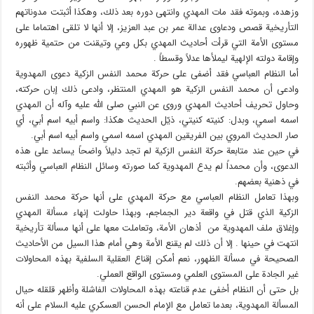
وزهده، وبموته فقد مات المهدي وانتهى دوره بعد ذلك، وهكذا أثبتت مدوناتهم
التأريخية قصص ودعاوى عدالة عمر بن عبد العزيز، إلا أنها لا تلقى اهتماما على
مستوى الأمة التي قرأت أحاديث المهدي بكل وعي وتيقنت من حتمية ظهوره
وإقامة دولته الإلهية ليملأها عدلاً وقسطاً .
أما النظام العباسي فقد أضفى على حركة محمد النفس الزكية دعوى المهدوية
وادعى أن محمد النفس الزكية هو المهدي المنتظر، وادعى ذلك إبان حركته،
وحاول تحريف أحاديث المهدي وروى عن النبي صلى الله عليه وآله أن المهدي
اسمه اسمي، وبدل: كنيته كنيتي، ذيّل الحديث هكذا: واسم أبيه اسم أبي، أي
صار الحديث المروي بين الفريقين المهدي اسمه اسمي واسم أبيه اسم أبي.
في حين عند متابعة حركة النفس الزكية لم تجد دليلاً واضحاً يساعد على هذه
الدعوى، وأن محمداً لم يدع المهدوية كما صورته وسائل النظام العباسي وأثبته
في ذهنية بعضهم.
وبهذا تعامل النظام العباسي مع حركة المهدي على أنها حركة محمد النفس
الزكية الذي قتل في واقعة دير الجماجم، وبهذا حاولت إنهاء مسألة المهدي
وإغلاق ملف المهدوية من أذهان الأمة، وتعاملت معها على أنها مسألة تأريخية
انتهت في حينها . إلا أن ذلك لم يقنع الأمة وهي أمام هذا السيل من الأحاديث
الصحيحة في مسألة الظهور، نعم أمكن إقناع العقلية السلفية بهذه المحاولات
غير الجادة على المستوى العلمي ومستوى الواقع العملي.
بل حتى أن النظام أخفى عدم قناعته بهذه المحاولات الفاشلة وأظهر قلقله حيال
المسألة المهدوية، بعدما تعامل مع الإمام الحسن العسكري عليه السلام على أنه