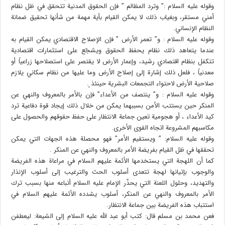
وقوله عليه السلام :” وترد المظالم ” فإن الحقوق المدنية تتحقق في ظل نظام
أمني مستقر، وبغياب ذلك لا يمكن القيام بأية مهمة من شأنها تحقيق ضمانة
النظام الإنساني.
وقوله عليه السلام : و” تعمر الأرض ” فإن الإصلاح الاقتصادي يمكن القيام به
عندما يتعاهد ذلك نظام يحفظ الحقوق ويشجّع على استثمارات اقتصادية
تتكفل بنظام اقتصادي رشيد، وإعمار الأرض لا يقتصر على استصلاحها زراعياً أو
معدنياً ، فلعل ذلك إشارة إلى إصلاح الأرض وما عليها من نظام سكاني يلازم
صلاحية الأرض لاحتواء التجمعات البشرية حينئذ ٍ.
وقوله عليه السلام : و” ينتصف من الأعداء” فإن بالأمر بالمعروف والنهي عن
المنكر حين يستتب الأمن بسببهما يمكن من خلال ذلك إيجاد قوة دفاعية ترد
كيد الأعداء ، أو هجومية تعين جماعة الانتظار على حفظ حقوقهم والحصول على
مكاسبهم المشروعة اتجاه القوى الأخرى.
وقوله عليه السلام: ” ويستقيم الأمر” فهو محصلة هذه الجهات التي يمكن
تحققها في ظل القيام بفريضة الأمر بالمعروف والنهي عن المنكر .
كما أن اللهجة التي يستخدمها الأئمة عليهم السلام في مراعاة هذه الفريضة
والوجوب بإتيانها لهجة تتعدى أسلوب الحث والترغيب إلى أسلوب الإنذار
والتهديد، وحلول اللعنة التي يحذّر الإمام عليه السلام أتباعه منها بسبب ترك
الأمر بالمعروف والنهي عن المنكر، أسلوب يشدده الأئمة عليهم السلام في
استتباب هذه الفريضة بين جماعة الانتظار.
فعن محمد بن مسلم قال: كتب أبو عبد الله عليه السلام إلى الشيعة: ليعطفن