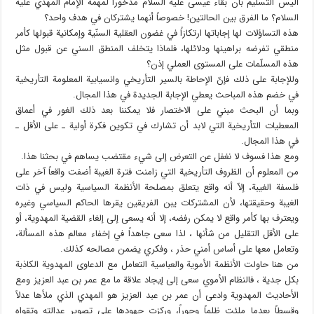
أليس التسليم بأن بقاء عيسى عليه السلام مذخوراً لمهمة الإمام المهدي عليه
السلام؟ ما الفرق بين الحالتين! خصوصاً أنهما يشتركان في هدف واحد؟
هذه التساؤلات لها إجاباتها ارتكازاً في غضون العقلية السنّية وإمكانية قبولها كأمر
منطقي تفرضه براهينها ودلائلها، فلماذا يتخلف المنطق السني عن قبول مثل
هذه المسلّمات على المستوى العملي إذن؟
وللإجابة على ذلك فإنّ الإحاطة بالسير التأريخي وانسيابية المعلومة التأريخية
في خضم هذه المباحث يعطي الإجابة الجديدة في هذا المجال.
وبما أن البحث مبني على الاختصار فلا يمكننا بعد ذلك الغور في أعماق
المعطيات التأريخية التي لابد أن تشارك في تكوين فكرة أولية ـ على الأقل ـ
في هذا المجال.
ومع هذا فسوف لا نغفل عن التعرض إلى شيء مقتضب يساهم في بحثنا هذا.
من المعلوم أن الظروف التأريخية التي زامنت فترة الغيبة أضفت واقعاً آخر على
فلسفة الغيبة، إلاّ أنه واقع يتعلق بمصلحة الأنظمة السياسية وليس في ذات
الغيبة وحقيقتها، لأن المشتركات يبن الفريقين يقرها الحاكم السياسي وغيره
ويعترف بها كأمر واقع لا يمكن رفضه، إلا أنه يسعى إلى إلغاء القضية المهدوية، أو
على الأقل التقليل من شأنها ، لذا سعى جاهداً في إخفاء معالم هذه المسألة،
وتعامل معها على أساس أمني حذر ، وفكري يضمن مصالحه كذلك.
من هنا حاولت الأنظمة الأموية والعباسية التعامل مع الدعاوى المهدوية الكاذبة
بكل جدية ، فالنظام الأموي سعى إلى إيجاد علاقة ما مع عمر بن عبد العزيز ومع
الأحاديث المهدوية وادعى أن عمر بن عبد العزيز هو المهدي الذي ملأها عدلاً
وقسطاً بعدما ملئت ظلماً وجوراً، وركزت جهودها على تصوير عدالته وتقواه