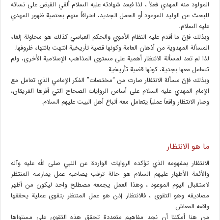
المولود منه المهدي فعلاً ، لذا فبعد شهادته عليه السلام ألقي القبض على نسائه
للبحث عن الوليد الموعود أو الحمل الجديد، اعترافاً منهم بحتمية ظهور المهدي
عليه السلام.
وبذلك فإنّ ما أقدم عليه النظام الأموي والحكم العباسي كذلك هو محاولة إلغاء
المسألة المهدوية من أذهان العامة وكونها قضية تأريخية انتهت بانتهاء ظروفها.
لذا لم تعد لمسألة الانتظار أهمية على مستوى المذاهب الإسلامية الأخرى، ولم
تتعامل معها بجدية، كونها قضية تأريخية.
وبذلك فإنّ مسألة الانتظار صارت من “مختصات” الفكر الإمامي الذي تعامل مع
الإمام المهدي عليه السلام على أساس الروايات الصحاح التي أقرها الفريقان،
وصار الانتظار واقعاً عملياً يتعامل معه أتباع أهل البيت عليهم السلام.
ما هو الانتظار
الانتظار بمفهومه الذي تؤكده الروايات الواردة عن النبي صلى الله عليه وآله
والأئمة الأطهار عليهم السلام هو حالة ترقب يصاحبه عمل يمارسه المنتظر
لاستقبال اليوم الموعود ، وهذا العمل يجمعه مصطلح واحد ليكون من أظهر
مصاديقه وهو التقوى ، فالانتظار إذن هو عمل المنتظر بتقوى عملية يحققها
واقعه المعاش.
من هنا أمكننا أن نجد مفاهيم متعددة تحقق هذه التقوى على مستواها