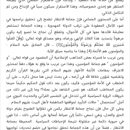
يصنع من خلاله غده السعيد ، وبذلك فإنّ الاستقرار النفسي الذي يعيشه
المنتظِر هو إحدى خصوصياته، وهذا الاستقرار سيكون سبباً في الإبداع ومن ثم
التكامل الذاتي.
أما على المستوى الجماعي فإنّ جماعة الانتظار تطمح إلى تحقيق برامجها في
ضوء الآمال المعقودة على ترقب الدولة المهدوية ، وهذه الجماعة تستشعر
معايشة قائدها معها في كل الأحوال، وتقطع أن نجاح ما تصبو إليه يكون
مرهوناً بتسديد هذا القائد الإلهي ورضاه، وهو مصداق قوله تعالى: (وَقُلْ اعْمَلُوا
فَسَيَرَى اللهُ عَمَلَكُمْ وَرَسُولُهُ وَالْمُؤْمِنُونَ)(3) ، قال الصادق عليه السلام :
والمؤمنون هم الأئمة،(4) وهذا ما يناسبه سياق الآية.
ومن غريب ما فسرته بعض المذاهب الإسلامية أن المقصود من قوله تعالى : “و
المؤمنون ” هم جماعة المؤمنين، وهذا من غريب ما وقع به هؤلاء دفعاً لمحذور
الاعتراف بمقامات الأئمة الأطهار عليهم السلام التي يقررها القرآن الكريم
وتقتضيه شؤون خلافة الله في أرضه ـ في بحث ليس هنا محل ذكره ـ، على أن
الخطاب في الأمة للمؤمنين، فكيف يكون بعد ذلك قول الحكيم حكيماً حينما
يكون المخاطب المكلف هو نفس الشاهد على عمله؟! وما إلى غير ذلك من
خروقات الرؤية السياسية التي تتدخل في التفسير القرآني والحديث النبوي من
أجل “استحصال ” حالات التأييد لمواقفها المناهضة لأهل البيت عليهم السلام .
وعلى كل حال فإن نجاح جماعة الانتظار يكمن في تفاؤلها الطموح بقيام دولة
الحق والعدل، وهي تسعى دائماً إلى صياغة أعمالها على أساس ذلك ، لذا فهي
في حيوية دائمة غير مشلولة نتيجة الإحباطات السياسية المحيطة بجماعة
الانتظار ، فضلاً عن أن هذه الجماعة تحقق نجاحها في خضم تحديات تواجهها