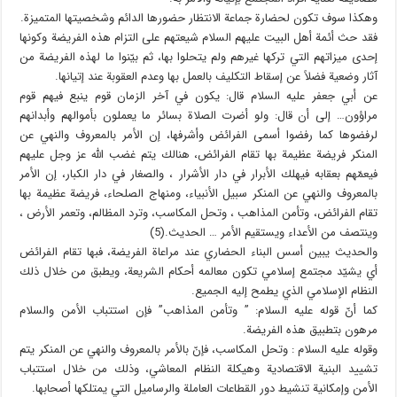
وهكذا سوف تكون لحضارة جماعة الانتظار حضورها الدائم وشخصيتها المتميزة.
فقد حث أئمة أهل البيت عليهم السلام شيعتهم على التزام هذه الفريضة وكونها
إحدى ميزاتهم التي تركها غيرهم ولم يتحلوا بها، ثم بيّنوا ما لهذه الفريضة من
آثار وضعية فضلاً عن إسقاط التكليف بالعمل بها وعدم العقوبة عند إتيانها.
عن أبي جعفر عليه السلام قال: يكون في آخر الزمان قوم ينبع فيهم قوم
مراؤون… إلى أن قال: ولو أضرت الصلاة بسائر ما يعملون بأموالهم وأبدانهم
لرفضوها كما رفضوا أسمى الفرائض وأشرفها، إن الأمر بالمعروف والنهي عن
المنكر فريضة عظيمة بها تقام الفرائض، هنالك يتم غضب الله عز وجل عليهم
فيعمّهم بعقابه فيهلك الأبرار في دار الأشرار ، والصغار في دار الكبار، إن الأمر
بالمعروف والنهي عن المنكر سبيل الأنبياء، ومنهاج الصلحاء، فريضة عظيمة بها
تقام الفرائض، وتأمن المذاهب ، وتحل المكاسب، وترد المظالم، وتعمر الأرض ،
وينتصف من الأعداء ويستقيم الأمر … الحديث.(5)
والحديث يبين أسس البناء الحضاري عند مراعاة الفريضة، فبها تقام الفرائض
أي يشيّد مجتمع إسلامي تكون معالمه أحكام الشريعة، ويطبق من خلال ذلك
النظام الإسلامي الذي يطمح إليه الجميع.
كما أنّ قوله عليه السلام: ” وتأمن المذاهب” فإن استتباب الأمن والسلام
مرهون بتطبيق هذه الفريضة.
وقوله عليه السلام : وتحل المكاسب، فإنّ بالأمر بالمعروف والنهي عن المنكر يتم
تشييد البنية الاقتصادية وهيكلة النظام المعاشي، وذلك من خلال استتباب
الأمن وإمكانية تنشيط دور القطاعات العاملة والرساميل التي يمتلكها أصحابها.