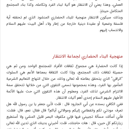
العملي، وهذا يعني أن الانتظار هو آلية لبناء الفرد وتكامله، وكذا بناء المجتمع
المتكامل حينئذٍ.
وبذلك سيكون الانتظار منهجية للبناء الحضاري المنشود الذي لم تحققه أية
فلسفة وضعية أو عقيدة دينية خارجة عن إطار ولاء أهل البيت عليهم السلام
والانتساب إليهم.
منهجية البناء الحضاري لجماعة الانتظار
إذا كانت الحضارة هي مجموع ثقافات الأفراد للمجتمع الواحد ومن ثم هي
حصيلة ثقافات ذلك المجتمع، وإذا كانت الثقافة بمعناها الأعم هي السلوك
“الراقي” الذي يتحقق بطاعته لله تعالى وذلك من خلال انتهاج التعاليم الشرعية
المأمور بها الفرد، وهذه بمجموعها تسمى التقوى التي من خلالها تتحقق سمة
الالتزام الشرعي لذلك الفرد، ومعلوم أن هذه التقوى التي حث عليها الأئمة
الأطهار عليهم السلام إحدى أهم آليات الانتظار.
ففي الكافي بسنده عن أبي الجارود قال : قلت لأبي جعفر يا بن رسول الله هل
تعرف مودتي لكم وانقطاعي إليكم وموالاتي أياكم؟ قال فقال: نعم، قال: فقلت:
فأني أسألك مسألة تجيبني فيها فإني مكفوف البصر قليل المشي ولا أستطيع
زيارتكم كل حين، قال : هات حاجتك، قلت: أخبرني بدينك الذي تدين الله تعالى