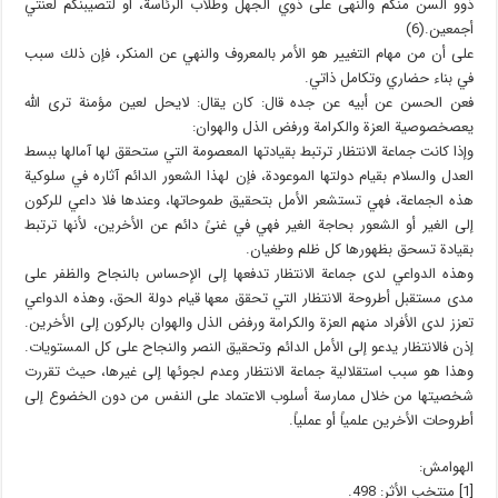
ذوو السن منكم والنهى على ذوي الجهل وطلاب الرئاسة، أو لتصيبنّكم لعنتي
أجمعين.(6)
على أن من مهام التغيير هو الأمر بالمعروف والنهي عن المنكر، فإن ذلك سبب
في بناء حضاري وتكامل ذاتي.
فعن الحسن عن أبيه عن جده قال: كان يقال: لايحل لعين مؤمنة ترى الله
يعصخصوصية العزة والكرامة ورفض الذل والهوان:
وإذا كانت جماعة الانتظار ترتبط بقيادتها المعصومة التي ستحقق لها آمالها ببسط
العدل والسلام بقيام دولتها الموعودة، فإن لهذا الشعور الدائم آثاره في سلوكية
هذه الجماعة، فهي تستشعر الأمل بتحقيق طموحاتها، وعندها فلا داعي للركون
إلى الغير أو الشعور بحاجة الغير فهي في غنىً دائم عن الأخرين، لأنها ترتبط
بقيادة تسحق بظهورها كل ظلم وطغيان.
وهذه الدواعي لدى جماعة الانتظار تدفعها إلى الإحساس بالنجاح والظفر على
مدى مستقبل أطروحة الانتظار التي تحقق معها قيام دولة الحق، وهذه الدواعي
تعزز لدى الأفراد منهم العزة والكرامة ورفض الذل والهوان بالركون إلى الأخرين.
إذن فالانتظار يدعو إلى الأمل الدائم وتحقيق النصر والنجاح على كل المستويات.
وهذا هو سبب استقلالية جماعة الانتظار وعدم لجوئها إلى غيرها، حيث تقررت
شخصيتها من خلال ممارسة أسلوب الاعتماد على النفس من دون الخضوع إلى
أطروحات الأخرين علمياً أو عملياً.
الهوامش:
[1] منتخب الأثر: 498.