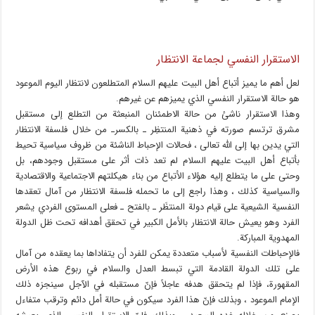
الاستقرار النفسي لجماعة الانتظار
لعل أهم ما يميز أتباع أهل البيت عليهم السلام المتطلعون لانتظار اليوم الموعود
هو حالة الاستقرار النفسي الذي يميزهم عن غيرهم.
وهذا الاستقرار ناشئ من حالة الاطمئنان المنبعثة من التطلع إلى مستقبل
مشرق ترتسم صورته في ذهنية المنتظِر ـ بالكسرـ من خلال فلسفة الانتظار
التي يدين بها إلى الله تعالى ، فحالات الإحباط الناشئة من ظروف سياسية تحيط
بأتباع أهل البيت عليهم السلام لم تعد ذات أثر على مستقبل وجودهم، بل
وحتى على ما يتطلع إليه هؤلاء الأتباع من بناء هيكلتهم الاجتماعية والاقتصادية
والسياسية كذلك ، وهذا راجع إلى ما تحمله فلسفة الانتظار من آمال تعقدها
النفسية الشيعية على قيام دولة المنتظَر ـ بالفتح ـ فعلى المستوى الفردي يشعر
الفرد وهو يعيش حالة الانتظار بالأمل الكبير في تحقق أهدافه تحت ظل الدولة
المهدوية المباركة.
فالإحباطات النفسية لأسباب متعددة يمكن للفرد أن يتفاداها بما يعقده من آمال
على تلك الدولة القادمة التي تبسط العدل والسلام في ربوع هذه الأرض
المقهورة، فإذا لم يتحقق هدفه عاجلاً فإنّ مستقبله في الآجل سينجزه ذلك
الإمام الموعود ، وبذلك فإنّ هذا الفرد سيكون في حالة أمل دائم وترقب متفاءل