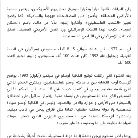
وفي البيانات، قاموا مرارًا وتكرارًا بتوبيخ محاوريهم الأمريكيين، ورفض تسمية
«الأراضي المحتلة»، وأصروا على المصطلحات «يهودا والسامرة». كما رفضوا
تعبير «الشعب الفلسطيني»، وأشاروا إليهم، بدلًا من ذلك، باسم «السكان
العرب». نتيجة لهذا التعنت الإسرائيلي ورد الفعل الأمريكي الضعيف، تعمّق
الاحتلال الإسرائيلي في الأراضي الفلسطينية.
في عام 1977، كان هناك حوالي 5- 8 آلاف مستوطن إسرائيلي في الضفة
الغربية، وبحلول عام 1992، كان هناك 100 ألف مستوطن، واليوم تجاوز العدد
600 ألف.
رغم النشوة التي رافقت توقيع اتفاقية أوسلو في سبتمبر (أيلول) 1993، يوضح
أنزيسكا أوجه التشابه بين ما قدمته أوسلو للفلسطينيين، ومقترح الحكم الذاتي
الذي قدمه مناحيم بيجن في كامب ديفيد قبل 15 سنة. كان الحكم الذاتي
المفترض الذي ناله الفلسطينيون في أوسلو مقيدًا بإصرار إسرائيل على احتفاظها
بالسيطرة على الأرض والموارد والأمن والحدود. وليس في اتفاقية أوسلو سيادة
فلسطينية ولا دولة مستقلة حقيقية، تمامًا مثل اقتراح بيجن في كامب ديفيد.
واستشهد أنزيسكا بالعديد من الفلسطينيين البارزين الذين اتصلوا بعرفات
لمهاجمة توقيعه على ما وصفوه بـ«اتفاق معيب».
بينما رفض مناحيم بيجن بشدة إقامة دولة فلسطينية، تحدث أحيانًا بشجاعة عن