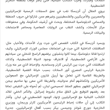
السادات ومبارك، وحزب الكتائب اللبنانية، حتى ياسر عرفات بمنظمة التحرير
الفلسطينية.
يروي المقال أن أنزيسكا نقب في عمق السجلات الرسمية للإسرائيليين
والمصريين والأمريكيين والفلسطينيين وغيرهم ممن شاركوا في حروب المنطقة
والمساعي الدبلوماسية المختلفة، وبحث في أرشيف الحكومة، وفي محفوظات
مركز الأبحاث، وكشف النقاب عن الروايات المعاصرة ومحاضر الاجتماعات
والبيانات الرسمية.
ويسرد أنزيسكا في الكتاب القصص التي جرت وراء الأحداث والأخبار، مثل:
المناقشات الداخلية التي جرت في اجتماعات مجلس الوزراء الإسرائيلي، وكيف
ارتدوا قناعًا دبلوماسيًّا، بينما كانوا يتشبثون برفضهم الراسخ للتخلي عن سيادتهم
على الأراضي الفلسطينية، أو الاعتراف بوجود الدولة الفلسطينية، وكذلك
المناقشات التي جرت بين الرئيس كارتر ومساعديه، والإحباط الذي عبر عنه وزراء
خارجية الرئيس المصري أنور السادات بسبب خيانة القضية الفلسطينية،
والطريقة القاسية التي تعامل بها أرييل شارون الإسرائيلي مع المبعوثين
الأمريكيين وانكماشهم أمام عدوانيته، والطريقة التي سعى بها مناحيم بيجن
الإسرائيلي للظهور بمظهر المنقذ لمسيحيي لبنان، ثم تُحوله على النقيض تمامًا
بعد رفضهم التوقيع على اتفاق سلام بشروط إسرائيل. والتآمر الخفي لقائد
الكتائب اللبنانية مع الإسرائيليين لإنهاء الوجود الفلسطيني في لبنان. وأشار
الكاتب إلى أن حالات إحباط الرئيسين الأمريكيين كارتر وريجان، ووزيري
الخارجية جورج شولتز وجيمس بيكر بسبب أفعال الإسرائيليين، جديرة