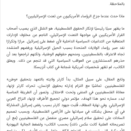
بالملاحظة.
ماذا حدث عندما جزع الرؤساء الأمريكيون من تعنت الإسرائيليين؟
ما يظهر سببًا رئيسيًا لإنكار الحقوق الفلسطينية، هو الشلل الذي يصيب أصحاب
القرار الأمريكيين في مواجهة التعنت الإسرائيلي، الناجم عن مخاوف الإدارات
المتعاقبة من التداعيات السياسية الداخلية لأي ضغط على إسرائيل. مرارًا وتكرارًا
نفد صبر رؤساء الولايات المتحدة بسبب الحيل الإسرائيلية ورفضهم المتشدد
تجاه الاعتراف بالفلسطينيين، ومنحهم حقوقهم الوطنية، ولكنهم تراجعوا بعد أن
حذرهم المستشارون من العواقب السياسية التي قد تنجم عن ذلك. ويعلق
الكاتب، لم تظهر شخصيات أمريكية شجاعة في كتاب أنزيسكا.
وتابع المقال، على سبيل المثال، بدأ كارتر ولايته بالتعهد بتحقيق «وطن»
للفلسطينيين. تماشيًا مع التزام إدارته بحقوق الإنسان، تحرك كارتر لإنهاء
معاناة الفلسطينيين في المنفى وتحت الاحتلال. وتصور أن الطريقة المناسبة
لبدء مساره نحو هذا الهدف، مؤتمر دولي لجميع الأطراف لإنهاء النزاع العربي
الإسرائيلي. وفي نهاية المطاف، قُلبت جهود كارتر بسبب رفض إسرائيل المشاركة
في أي محفل يشكك في سيادتها على الأراضي الفلسطينية، وبسبب تصميم
السادات على تحقيق سلام إسرائيلي مصري منفصل عن الفلسطينيين (مع أن
تصريحاته العلنية كانت عكس ذلك) بحسب الكاتب؛ ولضغط الجالية اليهودية
الأمريكية، التي تسببت في الإزعاج الكافي داخل البيت الأبيض لكي يتراجع