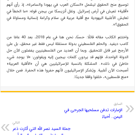
توسيع منح الحقوق ليشمل «السكان العرب في يهودا والسامرة»، إذ رأى أنهم
«أقلية» تعيش في أرض إسرائيل. ونقل أنزيسكا عن بيجن قوله: «ما الخطأ في
تعايش الأغلبية اليهودية مع أقلية عربية في سلام وكرامة إنسانية ومساواة في
الحقوق؟».
واختتم الكاتب مقاله قائلًا: حسنًا، نحن هنا في عام 2018، بعد 40 عامًا من
كامب ديفيد. والحلم الفلسطيني بدولة مستقلة ليس فقط غير محقق، بل على
الأرجح غير قابل للتحقيق. وبما أن العديد من الفلسطينيين يفضلون الآن حل
الدولة الواحدة، فإنهم قد يردون كلمات بيجين إليه ويقولون: «لا يوجد شيء
خاطئ في ذلك». المشكلة بالنسبة للإسرائيليين هي أن «الأقلية العربية»
أصبحت الآن أغلبية. ويُشكر الإسرائيليون لأنهم حفروا هذه الحفرة. فمن خلال
«منع فلسطين»، خلقوا واقعًا جديدًا.
السابق
الإمارات تدفن مسلحيها الجرحى في
اليمن.. أحياءً
التالي
جملة السيد نصر الله التي أثارت ذعر