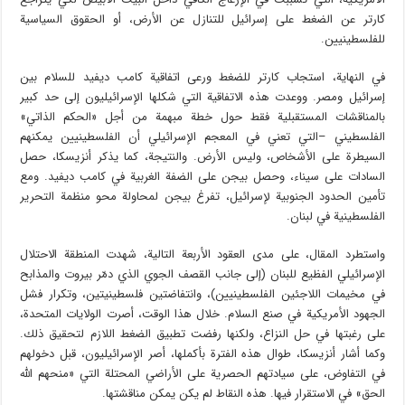
كارتر عن الضغط على إسرائيل للتنازل عن الأرض، أو الحقوق السياسية
للفلسطينيين.
في النهاية، استجاب كارتر للضغط ورعى اتفاقية كامب ديفيد للسلام بين
إسرائيل ومصر. ووعدت هذه الاتفاقية التي شكلها الإسرائيليون إلى حد كبير
بالمناقشات المستقبلية فقط حول خطة مبهمة من أجل «الحكم الذاتي»
الفلسطيني –التي تعني في المعجم الإسرائيلي أن الفلسطينيين يمكنهم
السيطرة على الأشخاص، وليس الأرض. والنتيجة، كما يذكر أنزيسكا، حصل
السادات على سيناء، وحصل بيجن على الضفة الغربية في كامب ديفيد. ومع
تأمين الحدود الجنوبية لإسرائيل، تفرغ بيجن لمحاولة محو منظمة التحرير
الفلسطينية في لبنان.
واستطرد المقال، على مدى العقود الأربعة التالية، شهدت المنطقة الاحتلال
الإسرائيلي الفظيع للبنان (إلى جانب القصف الجوي الذي دمّر بيروت والمذابح
في مخيمات اللاجئين الفلسطينيين)، وانتفاضتين فلسطينيتين، وتكرار فشل
الجهود الأمريكية في صنع السلام. خلال هذا الوقت، أصرت الولايات المتحدة،
على رغبتها في حل النزاع، ولكنها رفضت تطبيق الضغط اللازم لتحقيق ذلك.
وكما أشار أنزيسكا، طوال هذه الفترة بأكملها، أصر الإسرائيليون، قبل دخولهم
في التفاوض، على سيادتهم الحصرية على الأراضي المحتلة التي «منحهم الله
الحق» في الاستقرار فيها. هذه النقاط لم يكن يمكن مناقشتها.