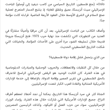
Oslo» (منع فلسطين: التاريخ السياسي من كامب ديفيد إلى أوسلو) للباحث
الإسرائيلي سيث أنزيسكا، عميق ومُقلق للغاية؛ إذ يتتبع المسار المتعرج لعملية
صنع السلام في الشرق الأوسط خلال العقود الأربعة الماضية. قراءته كانت مؤلمة
جدًا.
وأضاف الكاتب عن الباحث الإسرائيلي، بعد أن كان مراقبًا وأحيانًا مشاركًا في
العديد من التطورات التي تكشفت منذ نهاية حرب 1973: فتح أنزيسكا جروحًا
قديمة خلال تسليطه الضوء مرة أخرى على الأحداث المؤلمة، والخيانات التي
شكلت التاريخ الفلسطيني الحديث.
من الذي يتحمل فشل إقامة دولة فلسطينية؟
من خلال كل التقلبات والانعطافات، والحروب الوحشية والمبادرات الدبلوماسية
في هذه الفترة، كان الثابت الوحيد هو الرفض الإسرائيلي الراسخ للاعتراف
بالحق الفلسطيني في تقرير المصير وإقامة الدولة، بالإضافة إلى خدمة الإدارات
الأمريكية المتتالية والقادة العرب الكبار لتعنت الإسرائيليين.
الجناة كثر. في سرد ​​أنزيسكا هذا التاريخ، يمكننا أن نجد أخطاءً لمعظم أطراف
النزاع: جميع الإدارات الأمريكية التي شاركت خلال هذه الفترة، رؤساء الوزراء
الإسرائيليين، سواء من حزب العمل أو الليكود، وكذلك الرئيسين المصريين