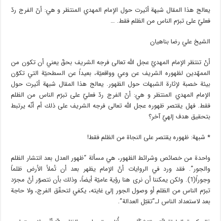
يعالج هذا المقال شبهة أثيرت حول الإمام المهدي المنتظر و هي: أنّ الفرج ردّ
فعليّ على تبرّم الناس من الظلم فقط. …
الشيخ علي رضا بناهيان
أنْ تنتظر الإمام المهديّ عجل الله تعالى فرجه الشريف بحقّ يعني أن تكون من
الممهّدين لظهوره الشريف عن وعي وواقعيّة، بعيداً عن السطحيّة التي تكوّن
بيئة خصبة لإثارة الشبهات حول الظهور. يعالج هذا المقال شبهة أثيرت حول
الإمام المهدي المنتظر و هي: أنّ الفرج ردّ فعليّ على تبرّم الناس من الظلم
فقط. فهل يقتصر ظهوره عجل الله تعالى فرجه الشريف على ذلك أم أنّه يرتبط
بتحقيق هدف إلهيّ آخر؟
* شبهة: ظهوره يقتصر على النجاة من الظلم فقط!
واحدة من خصائص وشرائط الظهور، هي مسألة “ظهور العدل بعد انتشار الظلم
والجور”. فقد ورد في الروايات أنَّ الإمام يظهر بعد أن تُملأ الأرض ظلماً
وجوراً(1). ولكن يمكننا أن نرى هنا رؤية عاميّة أيضاً، وذلك بأن نتصوّر أنَّ مجرّد
تبرّم الناس من الظلم أو وصول الجور إلى غايته، يكفي لتحقّق الفرج، ولا حاجة
بعد لاستعداد الناس لـ”تقبّل العدالة”.