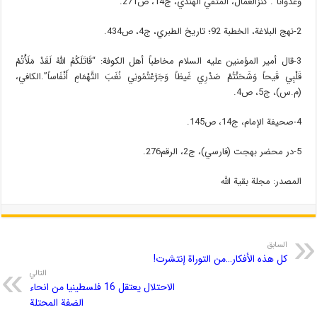
وَعُدْواناً”. کنزالعمال، المتقي الهندي، ج14، ص271.
2-نهج البلاغة، الخطبة 92؛ تاريخ الطبري، ج4، ص434.
3-قال أمير المؤمنين عليه السلام مخاطباً أهل الكوفة: “قَاتَلَکُمُ اللَّهُ لَقَدْ مَلَأْتُمْ
قَلْبِي قَيحاً وَشَحَنْتُمْ صَدْرِي غَيظاً وَجَرَّعْتُمُونِي نُغَبَ التَّهْمَامِ أَنْفَاساً”.الكافي،
(م.س)، ج5، ص4.
4-صحيفة الإمام، ج14، ص145.
5-در محضر بهجت (فارسي)، ج2، الرقم276.
المصدر: مجلة بقية الله
السابق
كل هذه الأفكار…من التوراة إنتشرت!
التالي
الاحتلال يعتقل 16 فلسطينيا من انحاء
الضفة المحتلة