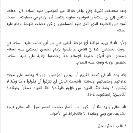
وبعد منعطفات كثيرة، وفي أواخر خلافة أمير المؤمنين عليه السلام، آل المطاف
بالناس إلى أن يستعدّوا لمواجهة معاوية وتنفيذ أمر الإمام في محاربته – حيث
تمرّد على الخليفة الّذي اتّفق عليه المسلمون- ولكن حصلت شهادة الإمام عليه
السلام.
ولأنّ الله لا يريد مواكبة أيّ موجة، قُبض علي بن أبي طالب عليه السلام في
الوقت الحسّاس. كما إنّ الناس لم يتّبعوا الإمام الحسن المجتبى عليه السلام
وسقطوا. فلو أدركوا حقيقة الإسلام حقّاً وخضعوا لولاية علي عليه السلام،
لخضعوا لولاية وصيّه عليه السلام.
وقد وعد الله في كتابه الكريم أن يبتلي المؤمنين، وأن لا يعتمد على مجرّد
نداءاتهم ومدّعياتهم الإيمانيّة: ﴿أَحَسِبَ النَّاسُ أَن يُترَكُواْ أَن يَقُولُواْ ءَامَنَّا وَهُمْ لَا
يُفْتَنُونَ * وَلَقَدْ فَتَنَّا الّذينَ مِن قَبْلِهِمْ فَلَيَعْلَمَنَّ اللَّهُ الّذينَ صَدَقُواْ وَلَيَعْلَمَنَّ
الْكَاذِبِينَ﴾ (العنكبوت: 2-3).
الله تعالى يريد منّا أن نكون من أنصار صاحب العصر عجل الله تعالى فرجه
الشريف، عن وعي وعقيدة، لا بالانخراط في الأجواء.
* طلب الحقّ للحقّ