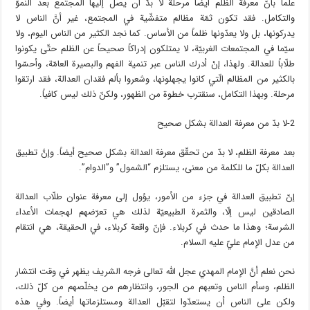
علماً بأنّ معرفة الظلم أيضاً مرحلة لا بدّ أن يصل إليها المجتمع بعد النموّ
والتكامل. فقد تكون ثمّة مظالم متفشّية في المجتمع، غير أنَّ الناس لا
يدركونها، بل ولا يعدّونها ظلماً من الأساس. كما نجد الكثير من الناس اليوم، ولا
سيّما في المجتمعات الغربيّة، لا يمتلكون إدراكاً صحيحاً عن الظلم حتّى يكونوا
طلّاباً للعدالة. ولهذا، إنْ أدرك الناس عبر تنمية الفهم والبصيرة العامّة، وأحسّوا
بالكثير من المظالم الّتي كانوا يجهلونها، وشعروا بألم فقدان العدالة، فقد ارتقوا
مرحلة. وبهذا التكامل، سنقترب خطوة من الظهور، ولكنّ ذلك ليس كافياً.
2-لا بدّ من معرفة العدالة بشكل صحيح
بعد معرفة الظلم، لا بدّ من تحقّق معرفة العدالة بشكل صحيح أيضاً. وإنَّ تطبيق
العدالة بكلّ ما للكلمة من معنى، يستلزم “الشمول” و”الدوام”.
إنّ تطبيق العدالة في جزء من الأمور، يؤول إلى معرفة عنوان طلّاب العدالة
الصادقين ليس إلّا، والثمرة الطبيعيّة لذلك هي تعرّضهم لهجمات الأعداء
الشرسة؛ وهذا ما حدث في كربلاء. فإنّ واقعة كربلاء، في الحقيقة، هي انتقام
من عدل الإمام عليّ عليه السلام.
نحن نعلم أنَّ الإمام المهدي عجل الله تعالى فرجه الشريف يظهر في وقت انتشار
الظلم، وسأم الناس وتعبهم من الجور، وانتظارهم من يخلّصهم من كلّ ذلك،
ولكن على الناس أن يستعدّوا لتقبّل العدالة ومستلزماتها أيضاً. وفي هذه