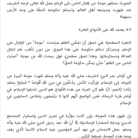
الصورة، ستظهر موجة من إقبال الناس على الإمام عجل الله تعالى فرجه الشريف
عند ظهوره، وسيتبعه أهل العالم، وتستقرّ حكومته الحقّة على وجه الأرض
بسهولة.
3-لا يعتمد الله على الأمواج العابرة
النظرة السطحيّة هي تصوّر أنّ تفشّي الظلم سيُحدث “موجة” من الإقبال على
الإمام، وسترتكز دعائم حكومته على هذا الموج، من دون تأهّب عام لتقبّل
العدالة ومستلزماتها. وهذا تصوّر سطحيّ، فهل يبحث الله عن موجة “استياء
الناس من الظلم” حتّى يمكّن حكومة الحقّ؟
في أواخر عمر النبيّ الشريف صلى الله عليه وآله وسلم ظهرت موجة كبيرة من
التوجّه إلى الإسلام: ﴿وَرَأَيْتَ النَّاسَ يَدْخُلُونَ في‏ دينِ اللَّهِ أَفْواجاً * فَسَبِّحْ بِحَمْدِ
رَبِّكَ﴾ (النصر: 2)، فلو كان المراد من هذه الأفواج هم الذين اعتنقوا الإسلام، في
أواخر فترة الرسالة، فمن الواضح أنّهم كانوا لا يتّصفون بإخلاص السابقين في
الإسلام.
إنّ ظهور هذه الموجة، وإن كانت مؤثّرة في تعزيز الدين واستقرار المجتمع
الدينيّ وبداية الحضارة الإسلاميّة، إلّا أنّ الله -بعد رحيل النبيّ صلى الله عليه وآله
وسلم- جعل الامتحان في عهد أمير المؤمنين عليه السلام كالسدّ الّذي يقف
بوجه هذه الموجة، فسقط الكثير…