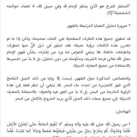
“المنتظر للفرج هو الّذي ينتظر الإمام لله وفي سبيل الله، لا لقضاء حوائجه
الشخصيّة!”(5).
* ضرورة تحليل القضايا المرتبطة بالظهور
قد تنطوي جميع هذه النظرات السطحيّة على كلمات صحيحة، ولكن إذا ما لم
تقترن هذه الكلمات برؤية عميقة، فقد تتبلور في ذيل كلٍّ منها تصوّرات
وانطباعات خاطئة. فلا ينبغي التعرّض لما ورد من إشارات بشأن ظهور الإمام
عجل الله تعالى فرجه الشريف وحكومته من دون تحليل، بل لا بدّ من تفسيرها
بالاستفادة من جميع المعارف الدينيّة.
والخصائص المذكورة حول الظهور، ليست إلّا زوايا من ذلك الجبل الشامخ
الّذي ظهر كالجزيرة من تحت ماء البحر. فلا ينبغي أن ننظر فقط إلى هذه
الزاوية الخارجة من البحر، بل لا بدّ من الغور فيه والتعرّف -بالاستعانة بالمعارف
الدينيّة- إلى جميع سمات ذلك الجبل الّذي يريد الخروج بالكامل من البحر.
الهوامش:
1-عن رسول الله صلى الله عليه وآله وسلم: “لا تَقُومُ السّاعَةُ حَتّى تَمْتَلِئَ الأرْضُ
ظُلْماً وَعُدْواناً، ثُمَّ يَخْرُجُ رَجُلٌ مِن عِتْرَتِي فَيَمْلَؤُها قِسْطاً وَعَدْلاً كَما مُلِئتْ ظُلْماً