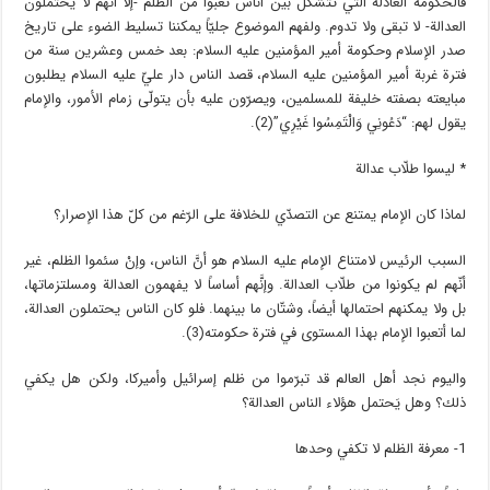
فالحكومة العادلة الّتي تتشكّل بين أُناس تعبوا من الظلم -إلّا أنّهم لا يحتملون
العدالة- لا تبقى ولا تدوم. ولفهم الموضوع جليّاً يمكننا تسليط الضوء على تاريخ
صدر الإسلام وحكومة أمير المؤمنين عليه السلام: بعد خمس وعشرين سنة من
فترة غربة أمير المؤمنين عليه السلام، قصد الناس دار عليّ عليه السلام يطلبون
مبايعته بصفته خليفة للمسلمين، ويصرّون عليه بأن يتولّى زمام الأمور، والإمام
يقول لهم: “دَعُونِي وَالْتَمِسُوا غَيْرِي‏”(2).
* ليسوا طلّاب عدالة
لماذا كان الإمام يمتنع عن التصدّي للخلافة على الرّغم من كلّ هذا الإصرار؟
السبب الرئيس لامتناع الإمام عليه السلام هو أنَّ الناس، وإنْ سئموا الظلم، غير
أنّهم لم يكونوا من طلّاب العدالة. وإنَّهم أساساً لا يفهمون العدالة ومسلتزماتها،
بل ولا يمكنهم احتمالها أيضاً، وشتّان ما بينهما. فلو كان الناس يحتملون العدالة،
لما أتعبوا الإمام بهذا المستوى في فترة حكومته(3).
واليوم نجد أهل العالم قد تبرّموا من ظلم إسرائيل وأميركا، ولكن هل يكفي
ذلك؟ وهل يَحتمل هؤلاء الناس العدالة؟
1- معرفة الظلم لا تكفي وحدها