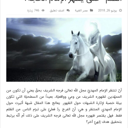
يونيو 26, 2018
عصر الغیبة
اضف تعليق
746 زيارة
أنْ تنتظر الإمام المهديّ عجل الله تعالى فرجه الشريف بحقّ يعني أن تكون من
الممهّدين لظهوره الشريف عن وعي وواقعيّة، بعيداً عن السطحيّة التي تكوّن
بيئة خصبة لإثارة الشبهات حول الظهور. يعالج هذا المقال شبهة أثيرت حول
الإمام المهدي المنتظر و هي: أنّ الفرج ردّ فعليّ على تبرّم الناس من الظلم
فقط. فهل يقتصر ظهوره عجل الله تعالى فرجه الشريف على ذلك أم أنّه يرتبط
بتحقيق هدف إلهيّ آخر؟