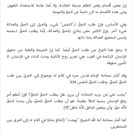
إنّ بعض أقسام رفض الظلم عديمة الفائدة، ولا تُعدّ علامة للاستعداد للظهور،
ومن هذه الأقسام ما كان ناجماً عن الجوّ والموجة.
وفي الأساس، فإنّ طلب الحقّ لـ”النفس” شيء، والميل إلى الحقّ والعدالة
شيءٌ آخر. وإنَّ الكثير ممّن ينادي بالحقّ والعدالة، إنّما يطلب الحقّ لـنفسه
وليس لتحقيق العدالة بحدّ ذاتها.
لا ينفع هذا النوع من طلب الحقّ أيضاً. كما إنّ النتيجة والغاية من حقوق
الإنسان الرائجة في الغرب هي تعزيز روح الأنانية وحبّ الذات في الإنسان، لا
تأمين حقوقه.
وقد أشار سماحة الإمام قدس سره في كلام له بوضوح إلى الفرق بين طلب
الحقّ للحقّ، وطلب الحقّ للنفس قائلاً:
“يجب على من يريد التحدّث أن يرى، هل يطلب الحقّ للحقّ؟ فإنّ أعظم أمرٍ
يَبلغ الإنسان بسببه كمالاً عظيماً؛ هو أن يطلب الحقّ للحقّ، وأن يحبّ الحقّ
لأنَّه حقّ، وأن يبغض الباطل لأنَّه باطل”(4).
كما أشار سماحة آية الله الشيخ “بهجت” (البالغ مناه) في كلام له إلى الفرق بين
المنتظرين: