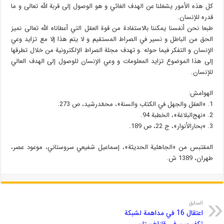
كل هذه الأمور يشغلنا عن الهدف الغائي و هو الوصول إلى قربة الله تعالى و ما
قدره للإنسان.
طبعا نحن أنفسنا يمكننا بالاستفادة من قوة العقل التي أعطاناه الله تعالى نميز
الحق من الباطل و نسير في الصراط المستقيم و لا يتم هذا إلا مع تزايد وعي
الإنسان و التفكر فيما حوله .و تهدف مجلة الصراط الإلكترونية من خلال تطرقها
إلى هذا الموضوع تزايد المعلومات و وعي الإنسان للوصول إلى الهدف العالي
للإنسان.
الهوامش:
1. «العقل والجهل في الكتاب والسنة»، محمّدرشيد، ص 273.
2. «نهج‌البلاغة»، الخطبة 94.
3. «بحارالأنوار»، ج 22، ص 189.
المقتبس من «الجاهلیة الحدیثة»، إسماعیل شفیعي سروستاني، موعود عصر،
طهران، 1389 ش.
السابق
اعتقال 16 في مداهمة لشبكة
تكفيريين في قازاخستان