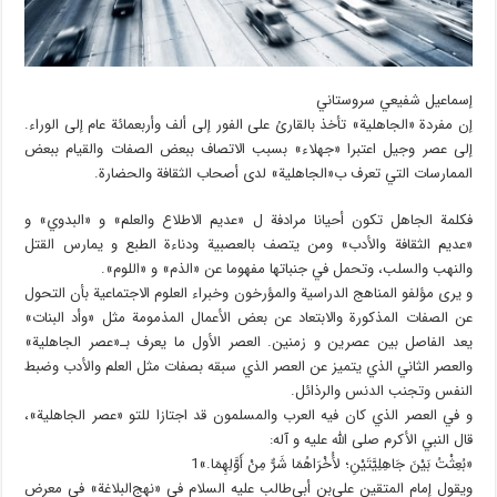
إسماعیل شفیعي سروستاني
إن مفردة «الجاهلية» تأخذ بالقارئ على الفور إلى ألف وأربعمائة عام إلى الوراء.
إلى عصر وجيل اعتبرا «جهلاء» بسبب الاتصاف ببعض الصفات والقيام ببعض
الممارسات التي تعرف ب«الجاهلية» لدى أصحاب الثقافة والحضارة.
فكلمة الجاهل تكون أحيانا مرادفة ل «عديم الاطلاع والعلم» و «البدوي» و
«عديم الثقافة والأدب» ومن يتصف بالعصبية ودناءة الطبع و يمارس القتل
والنهب والسلب، وتحمل في جنباتها مفهوما عن «الذم» و «اللوم».
و يرى مؤلفو المناهج الدراسية والمؤرخون وخبراء العلوم الاجتماعية بأن التحول
عن الصفات المذكورة والابتعاد عن بعض الأعمال المذمومة مثل «وأد البنات»
يعد الفاصل بين عصرين و زمنين. العصر الأول ما يعرف بـ«عصر الجاهلية»
والعصر الثاني الذي يتميز عن العصر الذي سبقه بصفات مثل العلم والأدب وضبط
النفس وتجنب الدنس والرذائل.
و في العصر الذي كان فيه العرب والمسلمون قد اجتازا للتو «عصر الجاهلية»،
قال النبي الأكرم صلی الله علیه و آله:
«بُعِثْتُ بَيْنَ جَاهِلِيَّتَيْنِ؛ لأُخْرَاهُمَا شَرٌّ مِنْ أَوَّلِهِمَا.»1
ويقول إمام المتقين علي‌بن أبي‌طالب علیه السلام في «نهج‌البلاغة» في معرض