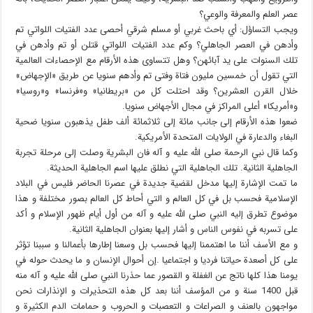
عصر العلم والمعرفة والوعي؟
ويجب التساؤل: أي باحث غربي أو مسلم شرقي أحصى عدد الفتيات اللواتي تم
وأدهن في العصر الجاهلي؟ وكم عدد الفتيات اللواتي قتلن أو تم وأدهن في
تلك السنوات على يد آبائهن؟ وهل تتساوى هذه الأرقام مع الإحصاءات العالمية
التي تقول أن خمسين مليون فتاة وفتى تم وأدهم سنويا عن طريق «الإجهاض»
خلال القرن العشرين؟ وقد احتلت كل من «بريطانيا» و«فرنسا» و«روسيا»
و«أمريكا» أعلى المراكز في مجال الأجهاض سنويا.
ضعوا هذه الأرقام إلى جانب مائة إلى ثلاثمائة ألف طفل يذهبون سنويا ضحية
البغاء والدعارة في الولايات المتحدة الأمريكية.
وكما قال نبي الرحمة صلی الله علیه و آله فان البشرية وصلت إلى مرحلة تجربة
الجاهلية الثانية. تلك الجاهلية التي نطلق عليها اسم الجاهلية الحديثة.
ما تمت الإشارة إليها مدخل لقضية جديدة في عصرنا الحاضر فليس في البلاد
الإسلامية فحسب بل في كل العالم و التي أحاط كل العالم بصور مختلفة و هذا
موضوع تطرق إليه النبي صلی الله علیه و آله من أول أيام ظهور الإسلام و أكد
على تسربه في نفوس الناس و أشار إليها بعنوان الجاهلية الثانية.
و مع الأسف أننا ما اهتممنا إليها فحسب بل وسعنا إطارها بأعمالنا و سببنا تؤثر
على كل أصعدة حياتنا فرديا و اجتماعيا .إن أحوال الإنسان و ما يحدث حوله في
يومنا هذا كلها ناتج عن الغفلة و القصور عما حذرنا النبي صلی الله علیه و آله منه
قبل 1400 سنة و من المؤسف أننا بعد كل هذه التحذيرات و الإنذارات نحن
مواجهون بالعنف و الصراعات و التعصبات و الحروب و حمامات الدم الكثيرة و