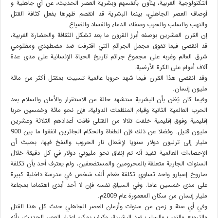
التكنولوجية الغربية، ينأون بأنفسهم وبشرية العصر الحديث، عن أي جاهلية و
أوصاف العصر الجاهلي، بينما البشرية قد انقصم ظهرها بفعل كثافة القتل
والنهب والسلب والحرب وسفك الدماء والفساد والضياع.
إن القرن العشرين بوصفه أبرز القرون ما بعد تشكل الثقافة والحضارة الغربية،
قد انقضى فيما تفوق مجمل الجرائم التي اقترفت ضد مضطهدي ومظلومي
شرق العالم وغربه على مجموع جرائم تاريخ الحياة الإنسانية على مدى عدة
آلاف أعوام على الكرة الأرضية.
وقد انقضى هذا القرن فيما شهد حروبا عالمية تسببت بمقتل أكثر من مائة
مليون إنسان.
وفيما كان يُظن بأن البشرية ستشهد حالة من الاستقرار والأمان والسلام بعد
الحرب العالمية الثانية وقيام المنظمات الدولية، فإن نحو مائة وخمسين حربا
إقليمية وفوق إقليمية خلفت تلالا من القتلى فاقت أعدادهم الثلاثة وعشرين
مليون قتيل. وفضلا عن ذلك فإن الطغاة والحكام الجائرين انفقوا ما بين 900
مليار إلى ترليون دولار سنويا لإشعال نار الحروب والنفخ فيها، بحيث أن
الإحصاءات العالمية تفيد أنه تم إنفاق نحو مليوني دولار في كل دقيقة خلال
السنوات الجارية متعلقة بالمحرومين والمستضعفين، ولم يعترف أحد بأن تكلفة
صاروخ إسبارو واحد تساوي تكلفة طعام ألف شخص في مدرسة داخلية كبيرة
على مدى خمسين عاما. وفي السياق نفسه فإن لا أحد أبدى اهتماما بمجاعة
مليار إنسان من سكان المعمورة عام 2009م.
وفي أي سنة و زمن من سنوات وأزمان العصر الجاهلي حدث كل هذا القتل
والترويع والنهب والسلب ضد البشرية، وكيف يمكن اعتبار العصر الحديث، بأنه