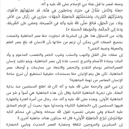
وصفه لعصر ما قبل بعثة نبي الإسلام صلی الله علیه و آله:
«بَعَثَهُ وَالنَّاسُ ضُلَّالٌ فِي حَيْرَة، وَحَاطِبُونَ فِي فِتْنَة، قَدِ اسْتَهْوَتْهُمُ الأَهْوَاءُ،
وَاسْتَزَلَّتْهُمُ الْكِبْرِيَاءُ، وَاسْتَخَفَّتْهُمُ الْجَاهِليُّةُ الْجَهْلَاءُ؛ حَيَارَى فِي زَلْزَال مِنَ الأمْرِ،
وَبَلَاء مِنَ الْجَهْلِ، فَبَالَغَ صَلِّى اللّهُ عَلَيهِ وآلِهِ فِي النَّصِيحَةِ، وَمَضَى عَلَى الطَّرِيقَةِ،
وَدَعَا إِلَى الْحِكْمَةِ، وَالْمَوْعِظَةِ الْحَسَنَةِ.»2
ولابد من التساؤل هنا: هل إن البشرية قد تجاوزت حقا عصر الجاهلية واتصفت
بجميع الصفات التي يمكن أن نزعم من خلالها بأن الانسان قد بلغ عصر العلم
والمعرفة وضبط النفس؟
إن صفات مثل القتل والنهب والسلب وشرب الخمر والتعصب المذموم و وأد
البنات وعبادة الأصنام والتبرج تنسب عادة إلى عصر الجاهلية، ويتم تقليد إنسان
العصرالحاضر بوسام التقدم والتحضر والابتعاد عن ممارسات و أوصاف عصر
الجاهلية، لكن هل يتم الإتيان حقا بمستندات حقيقية تستطيع أن تبرئ ساحة
الإنسان المعاصر من تهمة الجاهلية؟
إن نبي النور والرحمة صلی الله علیه و آله كان قد اطلع المسلمين منذ بداية
البعثة، على تجربة الجاهلية الثانية وقال بأن هذه الجاهلية هي أسوأ و شرّ من
الجاهلية الأولى. وبعده صلی الله علیه و آله، جاء رجال من أسرة العترة والطهارة
فنبهوا المسلمين إلى «الجاهلية الثانية» وتحدثوا عنها؛ بحيث أن الإمام الصادق
علیه السلام وفي معرض تفسيره لقول الله سبحانه وتعالى في محكم كتابه
«وَلَاتَبَرَّجْنَ تَبَرُّجَ الْجَاهِلِيَّةِ الْأُولَى» قال انه ستكون هناك جاهلية أخرى.3
إن المبشرين والمروجين لثقافة وحضارة العصر الحديث وبانيي الحضارة