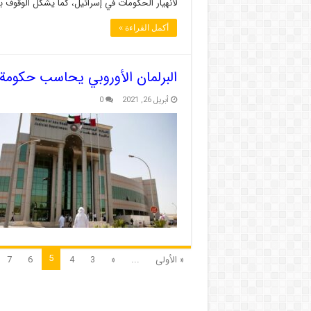
لانهيار الحكومات في إسرائيل، كما يشكل الوقوف ب
أكمل القراءة »
البرلمان الأوروبي يحاسب حكومة 
أبريل 26, 2021
0
5
« الأولى
...
«
3
4
6
7