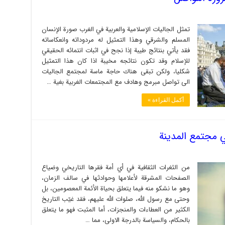
تمثل الجاليات الإسلامية والعربية في الغرب صورة الإنسان
المسلم والشرقي وهذا التمثيل له مردوداته وانعكاساته
فقد يأتي بنتائج طيبة إذا نجح في اثبات انتمائه الحقيقي
للإسلام وقد تكون نتائجه مخيبة اذا كان هذا التمثيل
شكليا، ولكن تبقى هناك حاجة ماسة لمجتمع الجاليات
الى تواصل مبرمج وهادف مع المجتمعات الغربية بغية …
أكمل القراءة »
في مجتمع المدينة
من الثغرات الثقافية في أي أمة فقرها التاريخي وضياع
الصفحات المشرقة لأعلامها وحوادثها في سالف الزمان،
وهو ما نشكو منه فيما يتعلق بحياة الأئمة المعصومين، بل
وحتى مع رسول الله، صلوات الله عليهم، فقد غيّب التاريخ
الكثير من العطاءات والمنجزات، أما المثبت فهو ما يتعلق
بالحكام، والسياسة بالدرجة الاولى، مما …