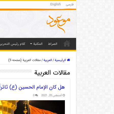
فارسی
English
الصراط
المکتبة
كلام رئيس التحرير
الرئيسية
/
العربیة
/
مقالات العربیة (صفحه 5)
مقالات العربیة
هل كان الإمام الحسين (ع) ثائراً
أغسطس 20, 2021
0