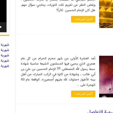
وبغض النظر عن تقييم تلك الثورات، ينتابني سؤال مهم:
هل كان الإمام الحسين ثائراً؟
أكمل القراءة »
شهریة ال
شهریة ال
شهریة ال
تُعد العشرة الأولى من شهر محرم الحرام من كل عام
شهریة ال
هجري الذي يحيي فيها المسلمون الشيعة مناسبة شهادة
شهریة ال
سبط رسول الله المصطفى ﷺ الإمام الحسين بن علي بن
أبي طالب ، وشهادة من كانوا في الركب المبارك من أهل
بيته الأطهار «صلوات الله عليهم أجمعين»، الواقعة عام 60
للهجرة على …
أكمل القراءة »
رورة التواصل