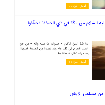
أكمل القراءة »
السّلام من مكّة في ذي الحجّة” تخفّفوا
لمّا صُدَّ النبيُّ الأكرم – صلوات الله عليه وآله – عن حجّ
البيت الحرام في ذات عام وقد قصدهُ من المدينة المنوّرة،
وعده ربُّه تعالى فتحا قريبا.
أكمل القراءة »
من مسلمي الإيغور