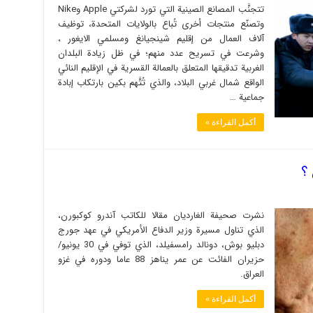
تتجنَّب المصانع الصينية التي تورد لشركتي Apple وNike
وتصنّع منتجات أخرى تُباع بالولايات المتحدة، توظيف
آلاف العمال من إقليم شينجيانغ ومسلمي الايغور ،
وشرعت في تسريح عدد منهم؛ في ظل زيادة البلدان
الغربية تدقيقها المتعلق بالعمالة القسرية في الإقليم النائي
الواقع شمال غربي البلاد، والذي تُتَّهم بكين بارتكاب إبادة
جماعية …
أكمل القراءة »
؟
نشرت صحيفة الغارديان مقالا للكاتب آندرو كوكبورن،
الذي تناول مسيرة وزير الدفاع الأمريكي في عهد جورج
دبليو بوش، دونالد رامسفيلد، الذي توفي في 30 يونيو/
حزيران الفائت عن عمر يناهز 88 عاما ودوره في غزو
العراق.
أكمل القراءة »