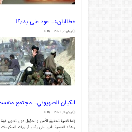
«طالبان»… عود على بدء؟!
يوليو 7, 2021
0
الكيان الصهيوني… مجتمع منقسم
يونيو 8, 2021
0
إنما قضية تحقيق الأمن والحؤول دون تطوير قوة ال
وهذه القضية تأتي على رأس أولويات الحكومات الإ