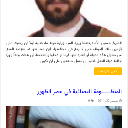
الشيخ حسين الأسديعندما يريد المرء زيارة دولة ما، فعليه أولاً أنْ يتعرف على
قوانين تلك الدولة، حتى لا يقع في مخالفتها، فإنّ مخالفتها قد تعرّضه للمنع
من دخول هذه الدولة أو الطرد منها فيما لو دخلها.وباعتقادنا، أن هناك وعداً إلهيا
لإقامة دولة العدل فعلينا أن نعمل جاهدين على أنْ نكون …
أكمل القراءة »
المنظــــومة القضائية في عصر الظهور
سبتمبر 30, 2014
0