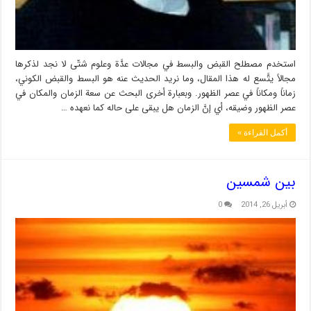
استخدم مصطلح القبض والبسط في مجالات عدَّة وعلوم شتّى لا نجد لذكرها
مجالاً يتَّسع له هذا المقال، وما نريد الحديث عنه هو البسط والقبض الكوني،
زماناً ومكاناً في عصر الظهور. وبعبارة أخرى البحث عن سعة الزمان والمكان في
عصر الظهور وضيقه، أي إنَّ الزمان هل يبقى على حاله كما نعهده …
أكمل القراءة »
بين شمسين
أبريل 26, 2014
0