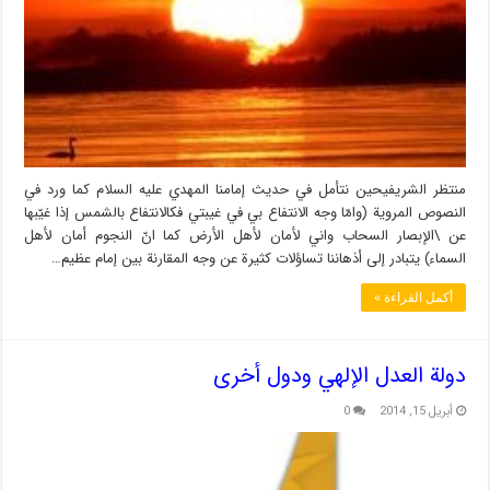
منتظر الشريفيحين نتأمل في حديث إمامنا المهدي عليه السلام كما ورد في
النصوص المروية (وامّا وجه الانتفاع بي في غيبتي فكالانتفاع بالشمس إذا غيّبها
عن \الإبصار السحاب واني لأمان لأهل الأرض كما انّ النجوم أمان لأهل
السماء) يتبادر إلى أذهاننا تساؤلات كثيرة عن وجه المقارنة بين إمام عظيم…
أكمل القراءة »
دولة العدل الإلهي ودول أخرى
أبريل 15, 2014
0